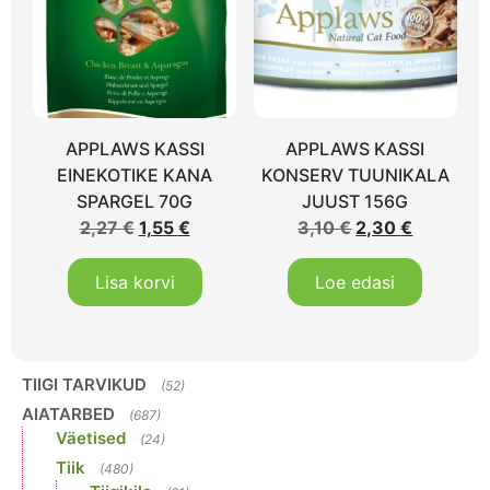
APPLAWS KASSI
APPLAWS KASSI
EINEKOTIKE KANA
KONSERV TUUNIKALA
SPARGEL 70G
JUUST 156G
2,27
€
1,55
€
3,10
€
2,30
€
Lisa korvi
Loe edasi
TIIGI TARVIKUD
(52)
AIATARBED
(687)
Väetised
(24)
Tiik
(480)