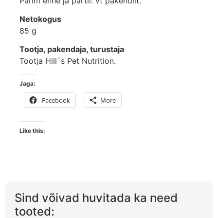
Parim enne ja partii: vt pakendilt.
Netokogus
85 g
Tootja, pakendaja, turustaja
Tootja Hill`s Pet Nutrition.
Jaga:
Facebook
More
Like this:
Sind võivad huvitada ka need
tooted: