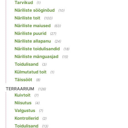
Tarvikud
(1)
Näriliste sööginõud
(10)
Näriliste toit
(100)
Näriliste maiused
(63)
Näriliste puurid
(27)
Näriliste allapanu
(24)
Näriliste toidulisandid
(18)
Näriliste mänguasjad
(15)
Toidulisand
(3)
Külmutatud toit
(1)
Täissööt
(8)
TERRAARIUM
(126)
Kuivtoit
(7)
Niisutus
(4)
Valgustus
(7)
Kontrollerid
(2)
Toidulisand
(13)