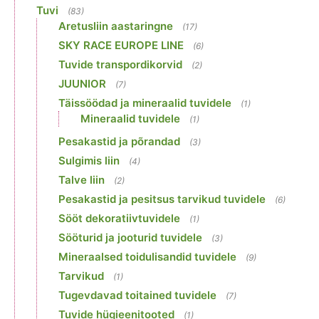
Tuvi
(83)
Aretusliin aastaringne
(17)
SKY RACE EUROPE LINE
(6)
Tuvide transpordikorvid
(2)
JUUNIOR
(7)
Täissöödad ja mineraalid tuvidele
(1)
Mineraalid tuvidele
(1)
Pesakastid ja põrandad
(3)
Sulgimis liin
(4)
Talve liin
(2)
Pesakastid ja pesitsus tarvikud tuvidele
(6)
Sööt dekoratiivtuvidele
(1)
Sööturid ja jooturid tuvidele
(3)
Mineraalsed toidulisandid tuvidele
(9)
Tarvikud
(1)
Tugevdavad toitained tuvidele
(7)
Tuvide hügieenitooted
(1)