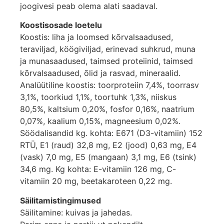
joogivesi peab olema alati saadaval.
Koostisosade loetelu
Koostis: liha ja loomsed kõrvalsaadused,
teraviljad, köögiviljad, erinevad suhkrud, muna
ja munasaadused, taimsed proteiinid, taimsed
kõrvalsaadused, õlid ja rasvad, mineraalid.
Analüütiline koostis: toorproteiin 7,4%, toorrasv
3,1%, toorkiud 1,1%, toortuhk 1,3%, niiskus
80,5%, kaltsium 0,20%, fosfor 0,16%, naatrium
0,07%, kaalium 0,15%, magneesium 0,02%.
Söödalisandid kg. kohta: E671 (D3-vitamiin) 152
RTÜ, E1 (raud) 32,8 mg, E2 (jood) 0,63 mg, E4
(vask) 7,0 mg, E5 (mangaan) 3,1 mg, E6 (tsink)
34,6 mg. Kg kohta: E-vitamiin 126 mg, C-
vitamiin 20 mg, beetakaroteen 0,22 mg.
Säilitamistingimused
Säilitamine: kuivas ja jahedas.