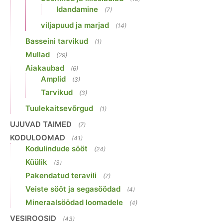
Idandamine
(7)
viljapuud ja marjad
(14)
Basseini tarvikud
(1)
Mullad
(29)
Aiakaubad
(6)
Amplid
(3)
Tarvikud
(3)
Tuulekaitsevõrgud
(1)
UJUVAD TAIMED
(7)
KODULOOMAD
(41)
Kodulindude sööt
(24)
Küülik
(3)
Pakendatud teravili
(7)
Veiste sööt ja segasöödad
(4)
Mineraalsöödad loomadele
(4)
VESIROOSID
(43)