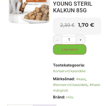
YOUNG STERIL
KALKUN 85G
1,70
€
2,30
€
-
+
Lisa korvi
Tootekategooria:
Konservid kassidele
Märksõnad:
,
#kass
,
#konservid kassidele
#Kassi
märgtoit
Bränd:
Hills