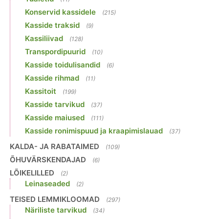
Konservid kassidele
(215)
Kasside traksid
(9)
Kassiliivad
(128)
Transpordipuurid
(10)
Kasside toidulisandid
(6)
Kasside rihmad
(11)
Kassitoit
(199)
Kasside tarvikud
(37)
Kasside maiused
(111)
Kasside ronimispuud ja kraapimislauad
(37)
KALDA- JA RABATAIMED
(109)
ÕHUVÄRSKENDAJAD
(6)
LÕIKELILLED
(2)
Leinaseaded
(2)
TEISED LEMMIKLOOMAD
(297)
Näriliste tarvikud
(34)