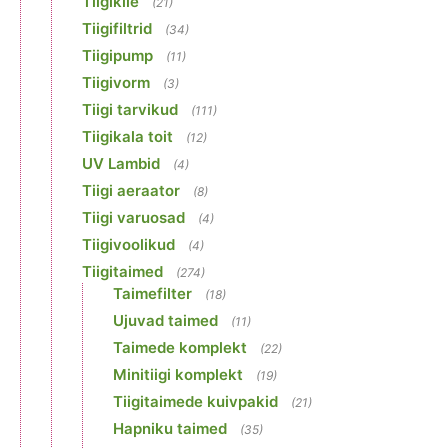
Tiigikile
(21)
Tiigifiltrid
(34)
Tiigipump
(11)
Tiigivorm
(3)
Tiigi tarvikud
(111)
Tiigikala toit
(12)
UV Lambid
(4)
Tiigi aeraator
(8)
Tiigi varuosad
(4)
Tiigivoolikud
(4)
Tiigitaimed
(274)
Taimefilter
(18)
Ujuvad taimed
(11)
Taimede komplekt
(22)
Minitiigi komplekt
(19)
Tiigitaimede kuivpakid
(21)
Hapniku taimed
(35)