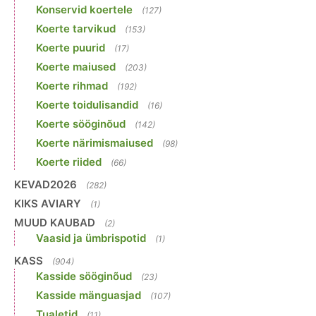
Konservid koertele
(127)
Koerte tarvikud
(153)
Koerte puurid
(17)
Koerte maiused
(203)
Koerte rihmad
(192)
Koerte toidulisandid
(16)
Koerte sööginõud
(142)
Koerte närimismaiused
(98)
Koerte riided
(66)
KEVAD2026
(282)
KIKS AVIARY
(1)
MUUD KAUBAD
(2)
Vaasid ja ümbrispotid
(1)
KASS
(904)
Kasside sööginõud
(23)
Kasside mänguasjad
(107)
Tualetid
(11)