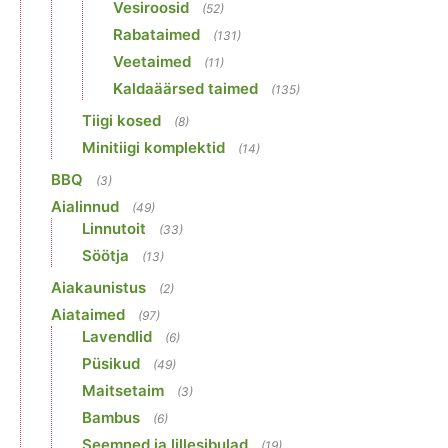
Vesiroosid
(52)
Rabataimed
(131)
Veetaimed
(11)
Kaldaäärsed taimed
(135)
Tiigi kosed
(8)
Minitiigi komplektid
(14)
BBQ
(3)
Aialinnud
(49)
Linnutoit
(33)
Söötja
(13)
Aiakaunistus
(2)
Aiataimed
(97)
Lavendlid
(6)
Püsikud
(49)
Maitsetaim
(3)
Bambus
(6)
Seemned ja lillesibulad
(19)