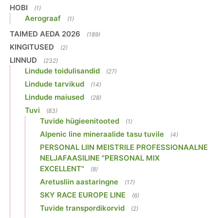
HOBI
(1)
Aerograaf
(1)
TAIMED AEDA 2026
(189)
KINGITUSED
(2)
LINNUD
(232)
Lindude toidulisandid
(27)
Lindude tarvikud
(14)
Lindude maiused
(28)
Tuvi
(83)
Tuvide hügieenitooted
(1)
Alpenic line mineraalide tasu tuvile
(4)
PERSONAL LIIN MEISTRILE PROFESSIONAALNE
NELJAFAASILINE "PERSONAL MIX
EXCELLENT"
(8)
Aretusliin aastaringne
(17)
SKY RACE EUROPE LINE
(6)
Tuvide transpordikorvid
(2)