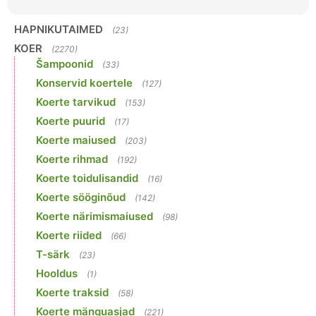
HAPNIKUTAIMED
(23)
KOER
(2270)
Šampoonid
(33)
Konservid koertele
(127)
Koerte tarvikud
(153)
Koerte puurid
(17)
Koerte maiused
(203)
Koerte rihmad
(192)
Koerte toidulisandid
(16)
Koerte sööginõud
(142)
Koerte närimismaiused
(98)
Koerte riided
(66)
T-särk
(23)
Hooldus
(1)
Koerte traksid
(58)
Koerte mänguasjad
(221)