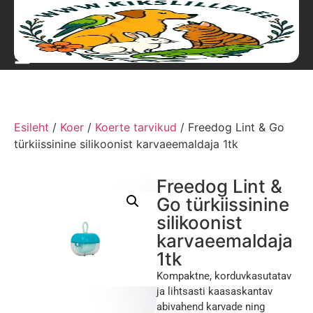
Esileht
/
Koer
/
Koerte tarvikud
/ Freedog Lint & Go
türkiissinine silikoonist karvaeemaldaja 1tk
Freedog Lint &
Go türkiissinine
silikoonist
karvaeemaldaja
1tk
Kompaktne, korduvkasutatav
ja lihtsasti kaasaskantav
abivahend karvade ning