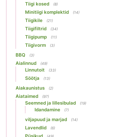
Tiigi kosed
(8)
Minitiigi komplektid
(14)
Tiigikile
(21)
Tiigifiltrid
(34)
Tiigipump
(11)
Tiigivorm
(3)
BBQ
(3)
Aialinnud
(49)
Linnutoit
(33)
Söötja
(13)
Aiakaunistus
(2)
Aiataimed
(97)
Seemned ja lillesibulad
(19)
Idandamine
(7)
viljapuud ja marjad
(14)
Lavendlid
(6)
Püsikud
(49)