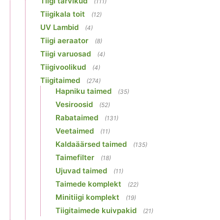
Tiigi tarvikud
(111)
Tiigikala toit
(12)
UV Lambid
(4)
Tiigi aeraator
(8)
Tiigi varuosad
(4)
Tiigivoolikud
(4)
Tiigitaimed
(274)
Hapniku taimed
(35)
Vesiroosid
(52)
Rabataimed
(131)
Veetaimed
(11)
Kaldaäärsed taimed
(135)
Taimefilter
(18)
Ujuvad taimed
(11)
Taimede komplekt
(22)
Minitiigi komplekt
(19)
Tiigitaimede kuivpakid
(21)