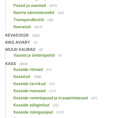
Pesad ja asemed
(431)
Koerte närimiskondid
(34)
Transpordikotid
(38)
Koeratoit
(417)
KEVAD2026
(282)
KIKS AVIARY
(1)
MUUD KAUBAD
(2)
Vaasid ja ümbrispotid
(1)
KASS
(904)
Kasside rihmad
(11)
Kassitoit
(199)
Kasside tarvikud
(37)
Kasside maiused
(111)
Kasside ronimispuud ja kraapimislauad
(37)
Kasside sööginõud
(23)
Kasside mänguasjad
(107)