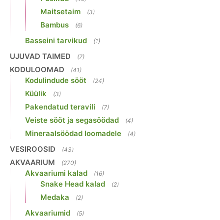
Maitsetaim
(3)
Bambus
(6)
Basseini tarvikud
(1)
UJUVAD TAIMED
(7)
KODULOOMAD
(41)
Kodulindude sööt
(24)
Küülik
(3)
Pakendatud teravili
(7)
Veiste sööt ja segasöödad
(4)
Mineraalsöödad loomadele
(4)
VESIROOSID
(43)
AKVAARIUM
(270)
Akvaariumi kalad
(16)
Snake Head kalad
(2)
Medaka
(2)
Akvaariumid
(5)