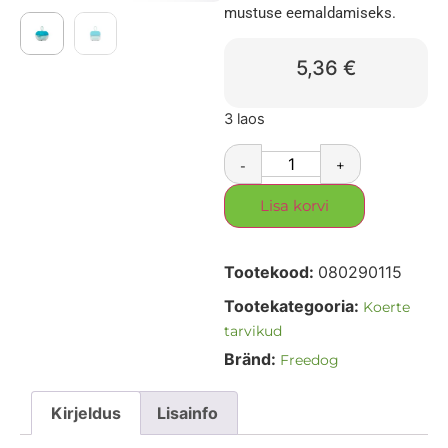
mustuse eemaldamiseks.
5,36
€
3 laos
-
+
Lisa korvi
Tootekood:
080290115
Tootekategooria:
Koerte
tarvikud
Bränd:
Freedog
Kirjeldus
Lisainfo