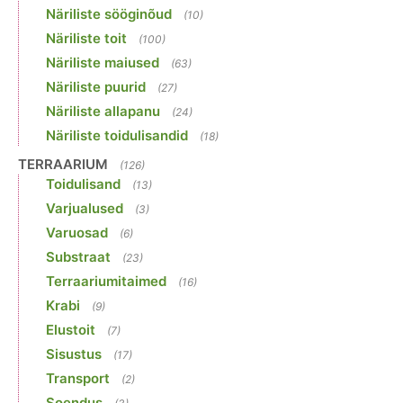
Näriliste sööginõud
(10)
Näriliste toit
(100)
Näriliste maiused
(63)
Näriliste puurid
(27)
Näriliste allapanu
(24)
Näriliste toidulisandid
(18)
TERRAARIUM
(126)
Toidulisand
(13)
Varjualused
(3)
Varuosad
(6)
Substraat
(23)
Terraariumitaimed
(16)
Krabi
(9)
Elustoit
(7)
Sisustus
(17)
Transport
(2)
Soendus