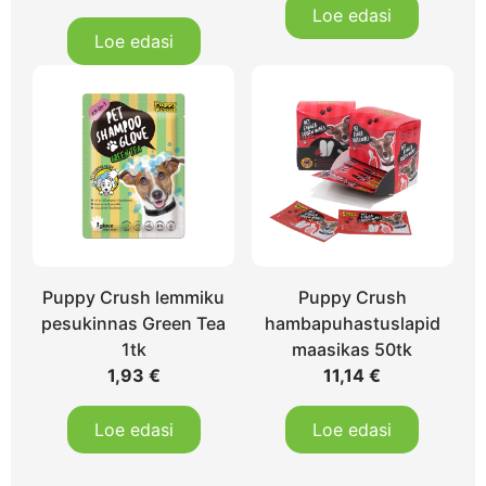
Loe edasi
Loe edasi
Puppy Crush lemmiku
Puppy Crush
pesukinnas Green Tea
hambapuhastuslapid
1tk
maasikas 50tk
1,93
€
11,14
€
Loe edasi
Loe edasi