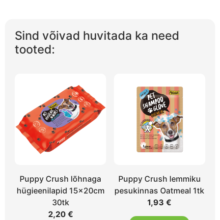
Sind võivad huvitada ka need
tooted:
Puppy Crush lõhnaga
Puppy Crush lemmiku
hügieenilapid 15x20cm
pesukinnas Oatmeal 1tk
30tk
1,93
€
2,20
€