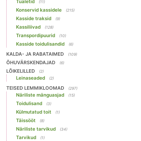
Tualetid
(11)
Konservid kassidele
(215)
Kasside traksid
(9)
Kassiliivad
(128)
Transpordipuurid
(10)
Kasside toidulisandid
(6)
KALDA- JA RABATAIMED
(109)
ÕHUVÄRSKENDAJAD
(6)
LÕIKELILLED
(2)
Leinaseaded
(2)
TEISED LEMMIKLOOMAD
(297)
Näriliste mänguasjad
(15)
Toidulisand
(3)
Külmutatud toit
(1)
Täissööt
(8)
Näriliste tarvikud
(34)
Tarvikud
(1)