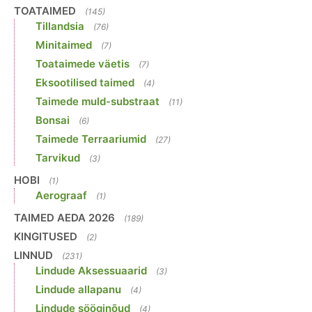
TOATAIMED
(145)
Tillandsia
(76)
Minitaimed
(7)
Toataimede väetis
(7)
Eksootilised taimed
(4)
Taimede muld-substraat
(11)
Bonsai
(6)
Taimede Terraariumid
(27)
Tarvikud
(3)
HOBI
(1)
Aerograaf
(1)
TAIMED AEDA 2026
(189)
KINGITUSED
(2)
LINNUD
(231)
Lindude Aksessuaarid
(3)
Lindude allapanu
(4)
Lindude sööginõud
(4)