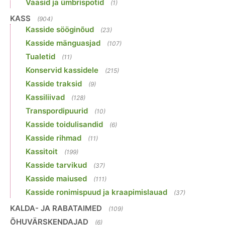
Vaasid ja ümbrispotid
(1)
KASS
(904)
Kasside sööginõud
(23)
Kasside mänguasjad
(107)
Tualetid
(11)
Konservid kassidele
(215)
Kasside traksid
(9)
Kassiliivad
(128)
Transpordipuurid
(10)
Kasside toidulisandid
(6)
Kasside rihmad
(11)
Kassitoit
(199)
Kasside tarvikud
(37)
Kasside maiused
(111)
Kasside ronimispuud ja kraapimislauad
(37)
KALDA- JA RABATAIMED
(109)
ÕHUVÄRSKENDAJAD
(6)