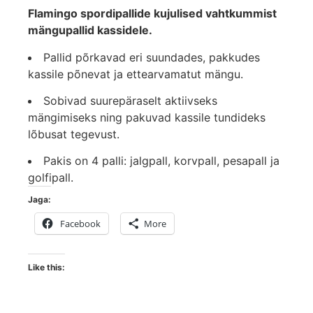
Flamingo spordipallide kujulised vahtkummist
mängupallid kassidele.
Pallid põrkavad eri suundades, pakkudes
kassile põnevat ja ettearvamatut mängu.
Sobivad suurepäraselt aktiivseks
mängimiseks ning pakuvad kassile tundideks
lõbusat tegevust.
Pakis on 4 palli: jalgpall, korvpall, pesapall ja
golfipall.
Jaga:
Facebook
More
Like this: