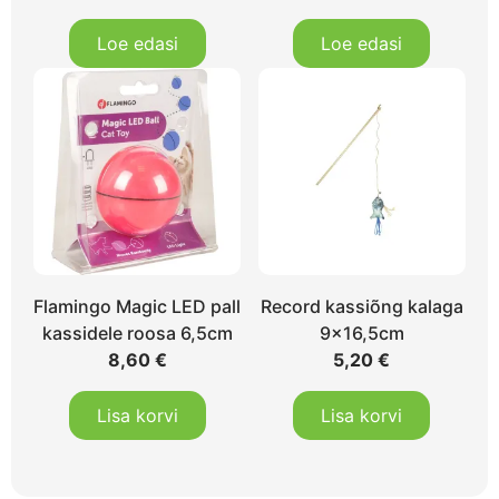
Loe edasi
Loe edasi
Flamingo Magic LED pall
Record kassiõng kalaga
kassidele roosa 6,5cm
9×16,5cm
8,60
€
5,20
€
Lisa korvi
Lisa korvi