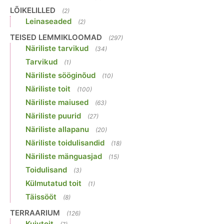
LÕIKELILLED
(2)
Leinaseaded
(2)
TEISED LEMMIKLOOMAD
(297)
Näriliste tarvikud
(34)
Tarvikud
(1)
Näriliste sööginõud
(10)
Näriliste toit
(100)
Näriliste maiused
(63)
Näriliste puurid
(27)
Näriliste allapanu
(20)
Näriliste toidulisandid
(18)
Näriliste mänguasjad
(15)
Toidulisand
(3)
Külmutatud toit
(1)
Täissööt
(8)
TERRAARIUM
(126)
Kuivtoit