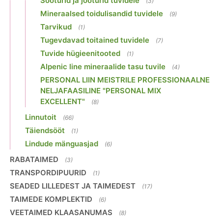
Sööturid ja jooturid tuvidele
(3)
Mineraalsed toidulisandid tuvidele
(9)
Tarvikud
(1)
Tugevdavad toitained tuvidele
(7)
Tuvide hügieenitooted
(1)
Alpenic line mineraalide tasu tuvile
(4)
PERSONAL LIIN MEISTRILE PROFESSIONAALNE
NELJAFAASILINE "PERSONAL MIX
EXCELLENT"
(8)
Linnutoit
(66)
Täiendsööt
(1)
Lindude mänguasjad
(6)
RABATAIMED
(3)
TRANSPORDIPUURID
(1)
SEADED LILLEDEST JA TAIMEDEST
(17)
TAIMEDE KOMPLEKTID
(6)
VEETAIMED KLAASANUMAS
(8)