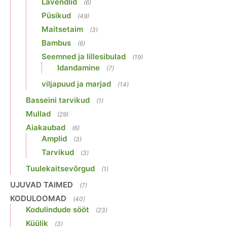
Lavendlid
(6)
Püsikud
(49)
Maitsetaim
(3)
Bambus
(6)
Seemned ja lillesibulad
(19)
Idandamine
(7)
viljapuud ja marjad
(14)
Basseini tarvikud
(1)
Mullad
(29)
Aiakaubad
(6)
Amplid
(3)
Tarvikud
(3)
Tuulekaitsevõrgud
(1)
UJUVAD TAIMED
(7)
KODULOOMAD
(40)
Kodulindude sööt
(23)
Küülik
(3)