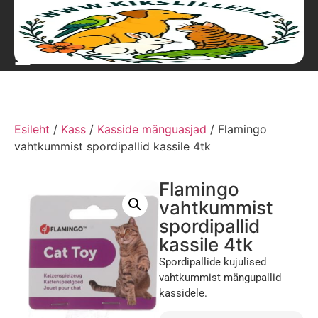
Esileht
/
Kass
/
Kasside mänguasjad
/ Flamingo
vahtkummist spordipallid kassile 4tk
Flamingo
vahtkummist
spordipallid
kassile 4tk
Spordipallide kujulised
vahtkummist mängupallid
kassidele.