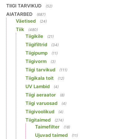
TIIGI TARVIKUD
(52)
AIATARBED
(687)
Väetised
(24)
Tiik
(480)
Tiigikile
(21)
Tiigifiltrid
(34)
Tiigipump
(11)
Tiigivorm
(3)
Tiigi tarvikud
(111)
Tiigikala toit
(12)
UV Lambid
(4)
Tiigi aeraator
(8)
Tiigi varuosad
(4)
Tiigivoolikud
(4)
Tiigitaimed
(274)
Taimefilter
(18)
Ujuvad taimed
(11)