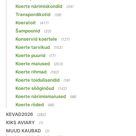
Koerte närimiskondid
(34)
Transpordikotid
(38)
Koeratoit
(417)
Šampoonid
(33)
Konservid koertele
(127)
Koerte tarvikud
(153)
Koerte puurid
(17)
Koerte maiused
(203)
Koerte rihmad
(192)
Koerte toidulisandid
(16)
Koerte sööginõud
(142)
Koerte närimismaiused
(98)
Koerte riided
(66)
KEVAD2026
(282)
KIKS AVIARY
(1)
MUUD KAUBAD
(2)