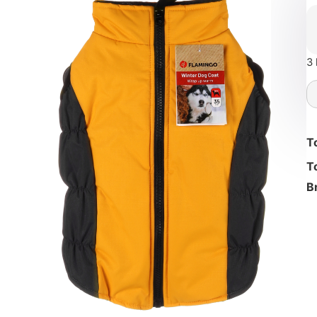
3 
T
T
B