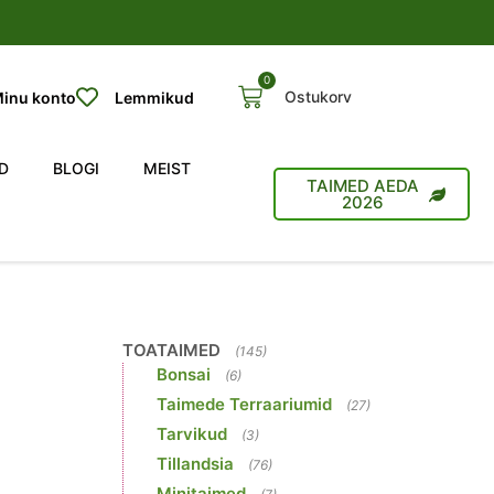
0
Ostukorv
inu konto
Lemmikud
D
BLOGI
MEIST
TAIMED AEDA
2026
TOATAIMED
(145)
Bonsai
(6)
Taimede Terraariumid
(27)
Tarvikud
(3)
Tillandsia
(76)
Minitaimed