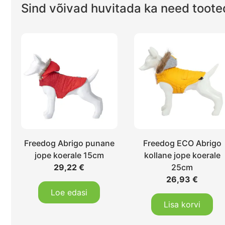
Sind võivad huvitada ka need toote
Freedog Abrigo punane
Freedog ECO Abrigo
jope koerale 15cm
kollane jope koerale
29,22
€
25cm
26,93
€
Loe edasi
Lisa korvi