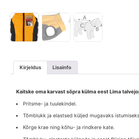
Kirjeldus
Lisainfo
Kaitske oma karvast sõpra külma eest Lima talvej
Pritsme- ja tuulekindel.
Tõmblukk ja elastsed küljed mugavaks istumiseks
Kõrge krae ning kõhu- ja rindkere kate.