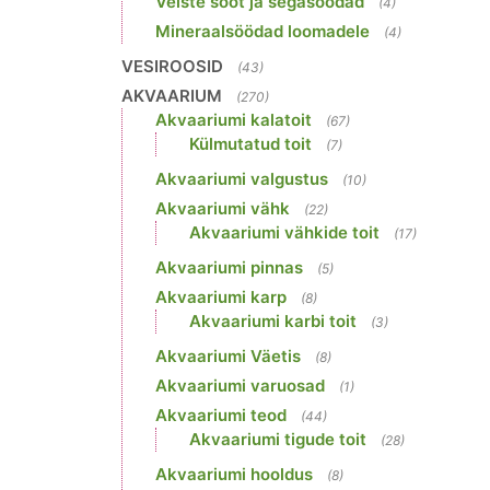
Veiste sööt ja segasöödad
(4)
Mineraalsöödad loomadele
(4)
VESIROOSID
(43)
AKVAARIUM
(270)
Akvaariumi kalatoit
(67)
Külmutatud toit
(7)
Akvaariumi valgustus
(10)
Akvaariumi vähk
(22)
Akvaariumi vähkide toit
(17)
Akvaariumi pinnas
(5)
Akvaariumi karp
(8)
Akvaariumi karbi toit
(3)
Akvaariumi Väetis
(8)
Akvaariumi varuosad
(1)
Akvaariumi teod
(44)
Akvaariumi tigude toit
(28)
Akvaariumi hooldus
(8)