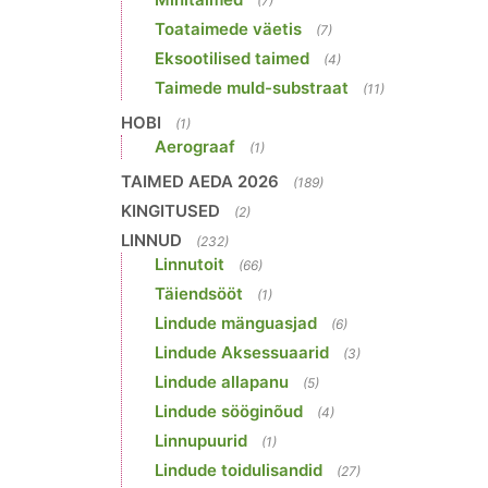
(7)
Toataimede väetis
(7)
Eksootilised taimed
(4)
Taimede muld-substraat
(11)
HOBI
(1)
Aerograaf
(1)
TAIMED AEDA 2026
(189)
KINGITUSED
(2)
LINNUD
(232)
Linnutoit
(66)
Täiendsööt
(1)
Lindude mänguasjad
(6)
Lindude Aksessuaarid
(3)
Lindude allapanu
(5)
Lindude sööginõud
(4)
Linnupuurid
(1)
Lindude toidulisandid
(27)