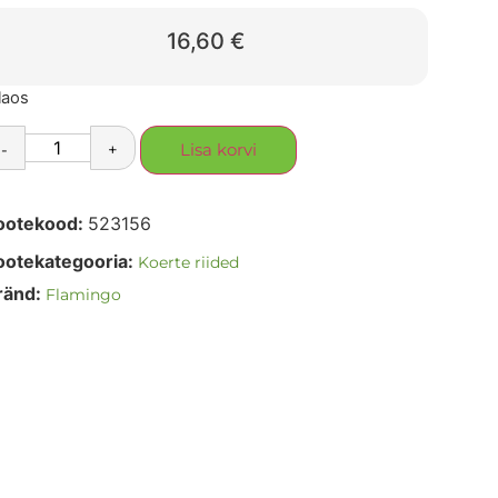
16,60
€
laos
-
+
Lisa korvi
ootekood:
523156
ootekategooria:
Koerte riided
ränd:
Flamingo