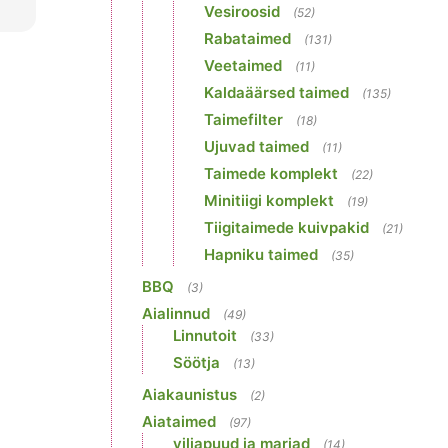
Vesiroosid
(52)
Rabataimed
(131)
Veetaimed
(11)
Kaldaäärsed taimed
(135)
Taimefilter
(18)
Ujuvad taimed
(11)
Taimede komplekt
(22)
Minitiigi komplekt
(19)
Tiigitaimede kuivpakid
(21)
Hapniku taimed
(35)
BBQ
(3)
Aialinnud
(49)
Linnutoit
(33)
Söötja
(13)
Aiakaunistus
(2)
Aiataimed
(97)
viljapuud ja marjad
(14)