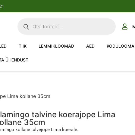
-21
M
LED
TIIK
LEMMIKLOOMAD
AED
KODULOOMA
TA ÜHENDUST
ope Lima kollane 35cm
lamingo talvine koerajope Lima
ollane 35cm
amingo kollane talvejope Lima koerale.