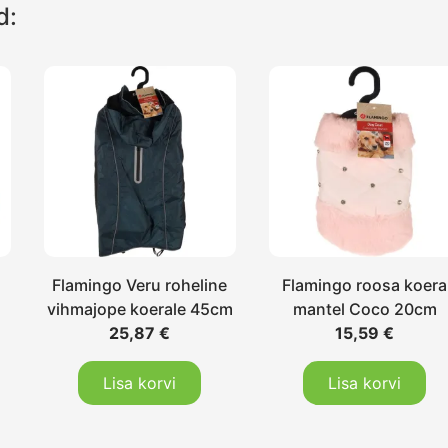
d:
Flamingo Veru roheline
Flamingo roosa koera
vihmajope koerale 45cm
mantel Coco 20cm
25,87
€
15,59
€
Lisa korvi
Lisa korvi