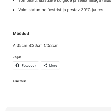
Tõmbluku, elastsete külgede ja seest fliisiga täiu
Valmistatud polüestrist ja pestav 30°C juures.
Mõõdud
A:35cm B:36cm C:52cm
Jaga:
Facebook
More
Like this: