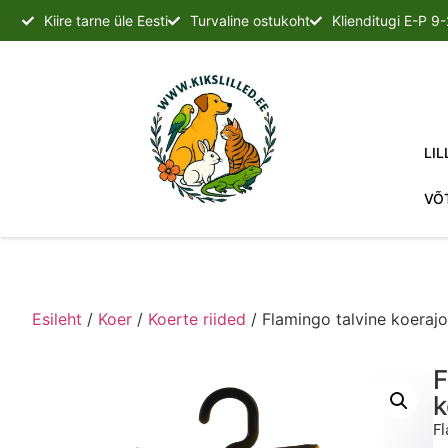
Kiire tarne üle Eesti
Turvaline ostukoht
Klienditugi E-P 9
LIL
VÕ
Esileht
/
Koer
/
Koerte riided
/ Flamingo talvine koeraj
F
k
Fl