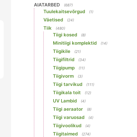
AIATARBED
(687)
Tuulekaitsevõrgud
(1)
Väetised
(24)
Tiik
(480)
Tiigi kosed
(8)
Minitiigi komplektid
(14)
Tiigikile
(21)
Tiigifiltrid
(34)
Tiigipump
(11)
Tiigivorm
(3)
Tiigi tarvikud
(111)
Tiigikala toit
(12)
UV Lambid
(4)
Tiigi aeraator
(8)
Tiigi varuosad
(4)
Tiigivoolikud
(4)
Tiigitaimed
(274)