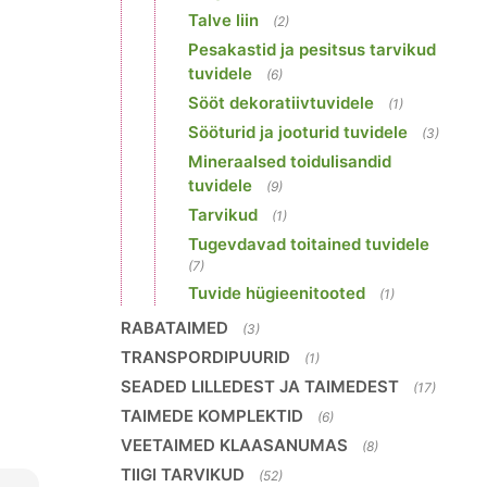
Talve liin
(2)
Pesakastid ja pesitsus tarvikud
tuvidele
(6)
Sööt dekoratiivtuvidele
(1)
Sööturid ja jooturid tuvidele
(3)
Mineraalsed toidulisandid
tuvidele
(9)
Tarvikud
(1)
Tugevdavad toitained tuvidele
(7)
Tuvide hügieenitooted
(1)
RABATAIMED
(3)
TRANSPORDIPUURID
(1)
SEADED LILLEDEST JA TAIMEDEST
(17)
TAIMEDE KOMPLEKTID
(6)
VEETAIMED KLAASANUMAS
(8)
TIIGI TARVIKUD
(52)