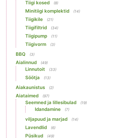
Tiigi kosed
(8)
Minitiigi komplektid
(14)
Tiigikile
(21)
Tiigifiltrid
(34)
Tiigipump
(11)
Tiigivorm
(3)
BBQ
(3)
Aialinnud
(49)
Linnutoit
(33)
Söötja
(13)
Aiakaunistus
(2)
Aiataimed
(97)
Seemned ja lillesibulad
(19)
Idandamine
(7)
viljapuud ja marjad
(14)
Lavendlid
(6)
Püsikud
(49)