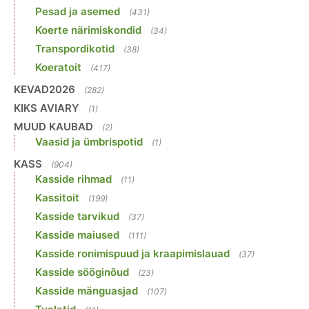
Pesad ja asemed
(431)
Koerte närimiskondid
(34)
Transpordikotid
(38)
Koeratoit
(417)
KEVAD2026
(282)
KIKS AVIARY
(1)
MUUD KAUBAD
(2)
Vaasid ja ümbrispotid
(1)
KASS
(904)
Kasside rihmad
(11)
Kassitoit
(199)
Kasside tarvikud
(37)
Kasside maiused
(111)
Kasside ronimispuud ja kraapimislauad
(37)
Kasside sööginõud
(23)
Kasside mänguasjad
(107)