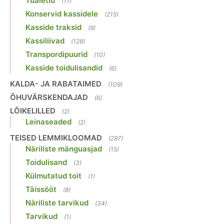
Tualetid
(11)
Konservid kassidele
(215)
Kasside traksid
(9)
Kassiliivad
(128)
Transpordipuurid
(10)
Kasside toidulisandid
(6)
KALDA- JA RABATAIMED
(109)
ÕHUVÄRSKENDAJAD
(6)
LÕIKELILLED
(2)
Leinaseaded
(2)
TEISED LEMMIKLOOMAD
(297)
Näriliste mänguasjad
(15)
Toidulisand
(3)
Külmutatud toit
(1)
Täissööt
(8)
Näriliste tarvikud
(34)
Tarvikud
(1)