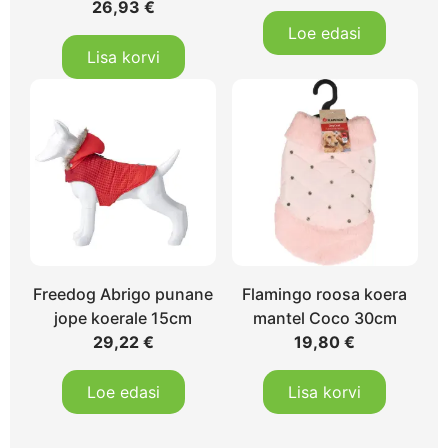
26,93
€
Loe edasi
Lisa korvi
Freedog Abrigo punane
Flamingo roosa koera
jope koerale 15cm
mantel Coco 30cm
29,22
€
19,80
€
Loe edasi
Lisa korvi