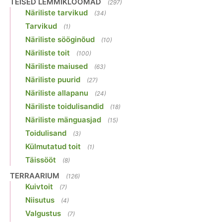
TEISED LEMMIKLOOMAD
(297)
Näriliste tarvikud
(34)
Tarvikud
(1)
Näriliste sööginõud
(10)
Näriliste toit
(100)
Näriliste maiused
(63)
Näriliste puurid
(27)
Näriliste allapanu
(24)
Näriliste toidulisandid
(18)
Näriliste mänguasjad
(15)
Toidulisand
(3)
Külmutatud toit
(1)
Täissööt
(8)
TERRAARIUM
(126)
Kuivtoit
(7)
Niisutus
(4)
Valgustus
(7)