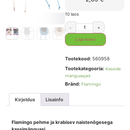
10 laos
-
+
Lisa korvi
Tootekood:
560958
Tootekategooria:
Kasside
mänguasjad
Bränd:
Flamingo
Kirjeldus
Lisainfo
Flamingo pehme ja krabisev naistenõgesega
kassimänguasi.