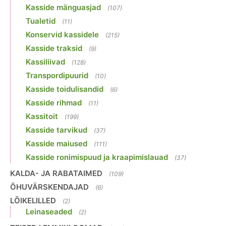
Kasside mänguasjad
(107)
Tualetid
(11)
Konservid kassidele
(215)
Kasside traksid
(9)
Kassiliivad
(128)
Transpordipuurid
(10)
Kasside toidulisandid
(6)
Kasside rihmad
(11)
Kassitoit
(199)
Kasside tarvikud
(37)
Kasside maiused
(111)
Kasside ronimispuud ja kraapimislauad
(37)
KALDA- JA RABATAIMED
(109)
ÕHUVÄRSKENDAJAD
(6)
LÕIKELILLED
(2)
Leinaseaded
(2)