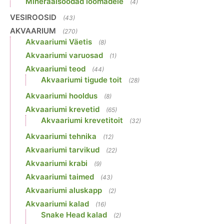
Mineraalsöödad loomadele
(4)
VESIROOSID
(43)
AKVAARIUM
(270)
Akvaariumi Väetis
(8)
Akvaariumi varuosad
(1)
Akvaariumi teod
(44)
Akvaariumi tigude toit
(28)
Akvaariumi hooldus
(8)
Akvaariumi krevetid
(65)
Akvaariumi krevetitoit
(32)
Akvaariumi tehnika
(12)
Akvaariumi tarvikud
(22)
Akvaariumi krabi
(9)
Akvaariumi taimed
(43)
Akvaariumi aluskapp
(2)
Akvaariumi kalad
(16)
Snake Head kalad
(2)