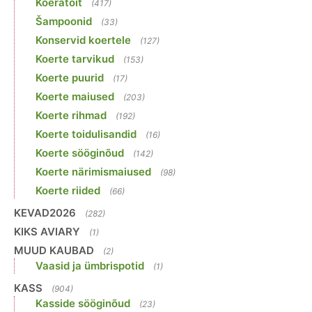
Koeratoit
(417)
Šampoonid
(33)
Konservid koertele
(127)
Koerte tarvikud
(153)
Koerte puurid
(17)
Koerte maiused
(203)
Koerte rihmad
(192)
Koerte toidulisandid
(16)
Koerte sööginõud
(142)
Koerte närimismaiused
(98)
Koerte riided
(66)
KEVAD2026
(282)
KIKS AVIARY
(1)
MUUD KAUBAD
(2)
Vaasid ja ümbrispotid
(1)
KASS
(904)
Kasside sööginõud
(23)