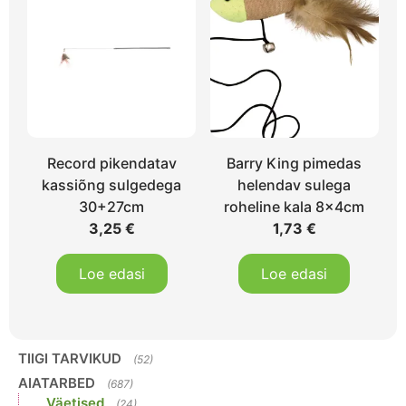
Record pikendatav
Barry King pimedas
kassiõng sulgedega
helendav sulega
30+27cm
roheline kala 8x4cm
3,25
€
1,73
€
Loe edasi
Loe edasi
TIIGI TARVIKUD
(52)
AIATARBED
(687)
Väetised
(24)