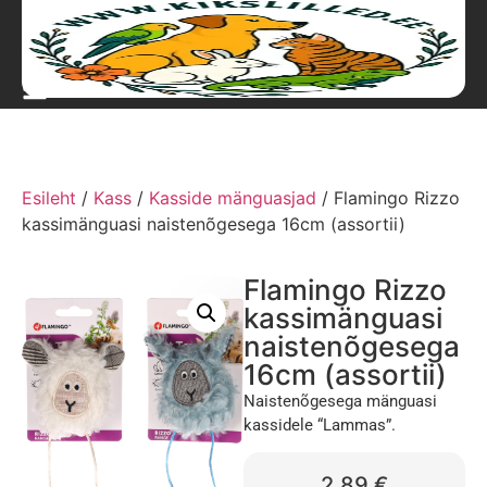
Esileht
/
Kass
/
Kasside mänguasjad
/ Flamingo Rizzo
kassimänguasi naistenõgesega 16cm (assortii)
Flamingo Rizzo
kassimänguasi
naistenõgesega
16cm (assortii)
Naistenõgesega mänguasi
kassidele “Lammas”.
2,89
€