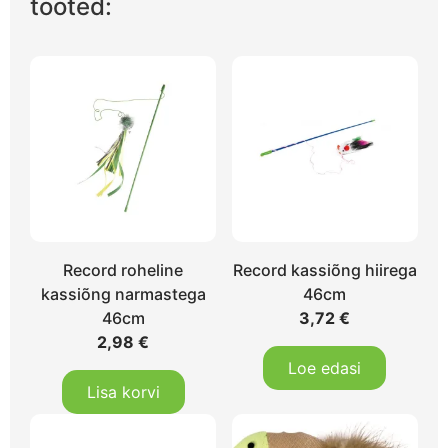
tooted:
Record roheline
Record kassiõng hiirega
kassiõng narmastega
46cm
46cm
3,72
€
2,98
€
Loe edasi
Lisa korvi