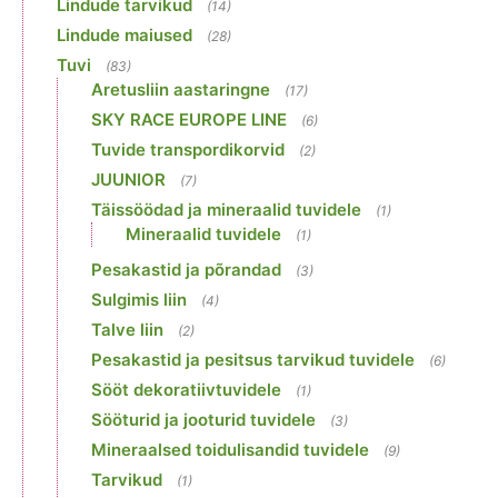
Lindude tarvikud
(14)
Lindude maiused
(28)
Tuvi
(83)
Aretusliin aastaringne
(17)
SKY RACE EUROPE LINE
(6)
Tuvide transpordikorvid
(2)
JUUNIOR
(7)
Täissöödad ja mineraalid tuvidele
(1)
Mineraalid tuvidele
(1)
Pesakastid ja põrandad
(3)
Sulgimis liin
(4)
Talve liin
(2)
Pesakastid ja pesitsus tarvikud tuvidele
(6)
Sööt dekoratiivtuvidele
(1)
Sööturid ja jooturid tuvidele
(3)
Mineraalsed toidulisandid tuvidele
(9)
Tarvikud
(1)