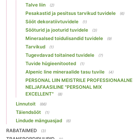
Talve liin
(2)
Pesakastid ja pesitsus tarvikud tuvidele
(6)
Sööt dekoratiivtuvidele
(1)
Sööturid ja jooturid tuvidele
(3)
Mineraalsed toidulisandid tuvidele
(9)
Tarvikud
(1)
Tugevdavad toitained tuvidele
(7)
Tuvide hügieenitooted
(1)
Alpenic line mineraalide tasu tuvile
(4)
PERSONAL LIIN MEISTRILE PROFESSIONAALNE
NELJAFAASILINE "PERSONAL MIX
EXCELLENT"
(8)
Linnutoit
(66)
Täiendsööt
(1)
Lindude mänguasjad
(6)
RABATAIMED
(3)
TRANSPORDIPUURID