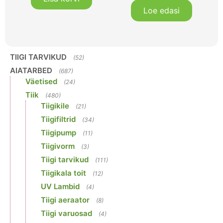
Loe edasi
TIIGI TARVIKUD
(52)
AIATARBED
(687)
Väetised
(24)
Tiik
(480)
Tiigikile
(21)
Tiigifiltrid
(34)
Tiigipump
(11)
Tiigivorm
(3)
Tiigi tarvikud
(111)
Tiigikala toit
(12)
UV Lambid
(4)
Tiigi aeraator
(8)
Tiigi varuosad
(4)