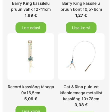
Barry King kassilelu
Barry King kassilelu
pruun vähk 12x11cm
pruun kont 10,5x6cm
1,99
€
1,27
€
Loe edasi
Lisa korvi
Record kassiõng tähega
Cat & Rina puidust
9×16,5cm
käepidemega metallist
5,09
€
kassiõng 10+78cm
3,38
€
Lisa korvi