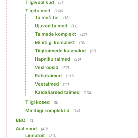
Tiigivoolikud
(4)
Tiigitaimed
(274)
Taimefilter
(18)
Ujuvad taimed
(11)
Taimede komplekt
(22)
Minitiigi komplekt
(19)
Tiigitaimede kuivpakid
(21)
Hapniku taimed
(35)
Vesiroosid
(52)
Rabataimed
(131)
Veetaimed
(11)
Kaldaäärsed taimed
(135)
Tiigi kosed
(8)
Minitiigi komplektid
(14)
BBQ
(3)
Aialinnud
(49)
Linnutoit
(33)