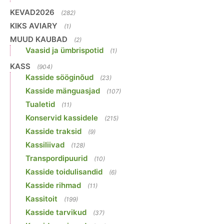
KEVAD2026
(282)
KIKS AVIARY
(1)
MUUD KAUBAD
(2)
Vaasid ja ümbrispotid
(1)
KASS
(904)
Kasside sööginõud
(23)
Kasside mänguasjad
(107)
Tualetid
(11)
Konservid kassidele
(215)
Kasside traksid
(9)
Kassiliivad
(128)
Transpordipuurid
(10)
Kasside toidulisandid
(6)
Kasside rihmad
(11)
Kassitoit
(199)
Kasside tarvikud
(37)