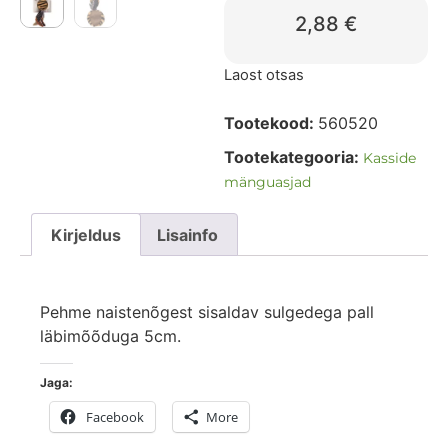
2,88
€
Laost otsas
Tootekood:
560520
Tootekategooria:
Kasside
mänguasjad
Kirjeldus
Lisainfo
Pehme naistenõgest sisaldav sulgedega pall
läbimõõduga 5cm.
Jaga:
Facebook
More