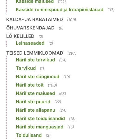
Kasside maiused
(111)
Kasside ronimispuud ja kraapimislauad
(37)
KALDA- JA RABATAIMED
(109)
ÕHUVÄRSKENDAJAD
(6)
LÕIKELILLED
(2)
Leinaseaded
(2)
TEISED LEMMIKLOOMAD
(297)
Näriliste tarvikud
(34)
Tarvikud
(1)
Näriliste sööginõud
(10)
Näriliste toit
(100)
Näriliste maiused
(63)
Näriliste puurid
(27)
Näriliste allapanu
(24)
Näriliste toidulisandid
(18)
Näriliste mänguasjad
(15)
Toidulisand
(3)