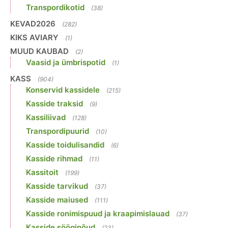
Transpordikotid
(38)
KEVAD2026
(282)
KIKS AVIARY
(1)
MUUD KAUBAD
(2)
Vaasid ja ümbrispotid
(1)
KASS
(904)
Konservid kassidele
(215)
Kasside traksid
(9)
Kassiliivad
(128)
Transpordipuurid
(10)
Kasside toidulisandid
(6)
Kasside rihmad
(11)
Kassitoit
(199)
Kasside tarvikud
(37)
Kasside maiused
(111)
Kasside ronimispuud ja kraapimislauad
(37)
Kasside sööginõud
(23)