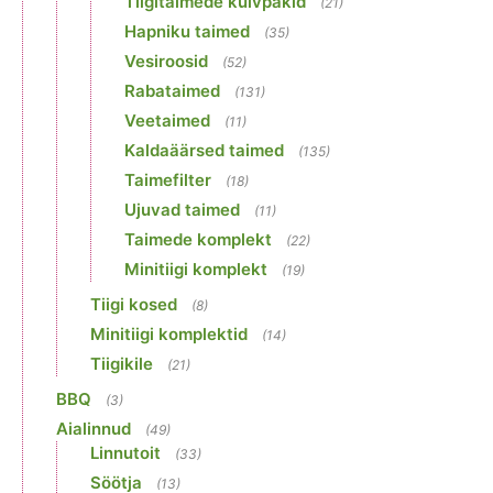
Tiigitaimede kuivpakid
(21)
Hapniku taimed
(35)
Vesiroosid
(52)
Rabataimed
(131)
Veetaimed
(11)
Kaldaäärsed taimed
(135)
Taimefilter
(18)
Ujuvad taimed
(11)
Taimede komplekt
(22)
Minitiigi komplekt
(19)
Tiigi kosed
(8)
Minitiigi komplektid
(14)
Tiigikile
(21)
BBQ
(3)
Aialinnud
(49)
Linnutoit
(33)
Söötja
(13)