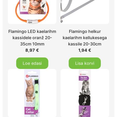
Flamingo LED kaelarihm
Flamingo helkur
kassidele oranž 20-
kaelarihm kellukesega
35cm 10mm
kassile 20-30cm
8,97
€
1,94
€
Loe edasi
Lisa korvi