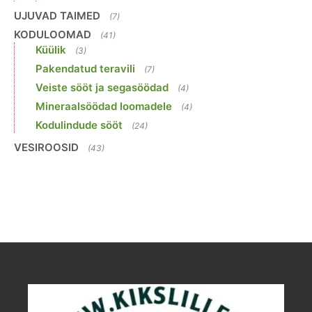
UJUVAD TAIMED
(7)
KODULOOMAD
(41)
Küülik
(3)
Pakendatud teravili
(7)
Veiste sööt ja segasöödad
(4)
Mineraalsöödad loomadele
(4)
Kodulindude sööt
(24)
VESIROOSID
(43)