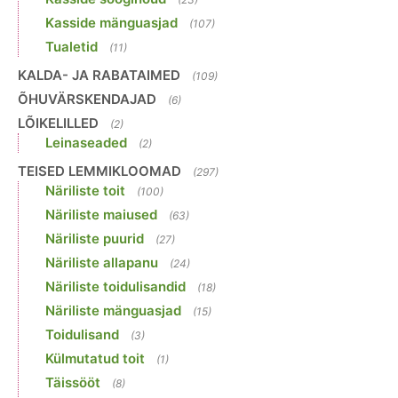
Kasside mänguasjad
(107)
Tualetid
(11)
KALDA- JA RABATAIMED
(109)
ÕHUVÄRSKENDAJAD
(6)
LÕIKELILLED
(2)
Leinaseaded
(2)
TEISED LEMMIKLOOMAD
(297)
Näriliste toit
(100)
Näriliste maiused
(63)
Näriliste puurid
(27)
Näriliste allapanu
(24)
Näriliste toidulisandid
(18)
Näriliste mänguasjad
(15)
Toidulisand
(3)
Külmutatud toit
(1)
Täissööt
(8)