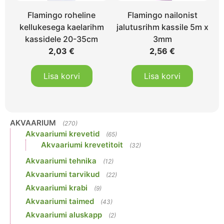
Flamingo roheline
Flamingo nailonist
kellukesega kaelarihm
jalutusrihm kassile 5m x
kassidele 20-35cm
3mm
2,03
€
2,56
€
Lisa korvi
Lisa korvi
AKVAARIUM
(270)
Akvaariumi krevetid
(65)
Akvaariumi krevetitoit
(32)
Akvaariumi tehnika
(12)
Akvaariumi tarvikud
(22)
Akvaariumi krabi
(9)
Akvaariumi taimed
(43)
Akvaariumi aluskapp
(2)