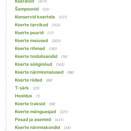
Koeratoit
(417)
Šampoonid
(33)
Konservid koertele
(127)
Koerte tarvikud
(153)
Koerte puurid
(17)
Koerte maiused
(203)
Koerte rihmad
(192)
Koerte toidulisandid
(16)
Koerte sööginõud
(142)
Koerte närimismaiused
(98)
Koerte riided
(66)
T-särk
(23)
Hooldus
(1)
Koerte traksid
(58)
Koerte mänguasjad
(221)
Pesad ja asemed
(431)
Koerte närimiskondid
(34)