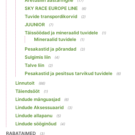
Aretusliin aastaringne
(17)
SKY RACE EUROPE LINE
(6)
Tuvide transpordikorvid
(2)
JUUNIOR
(7)
Täissöödad ja mineraalid tuvidele
(1)
Mineraalid tuvidele
(1)
Pesakastid ja põrandad
(3)
Sulgimis liin
(4)
Talve liin
(2)
Pesakastid ja pesitsus tarvikud tuvidele
(6)
Linnutoit
(66)
Täiendsööt
(1)
Lindude mänguasjad
(6)
Lindude Aksessuaarid
(3)
Lindude allapanu
(5)
Lindude sööginõud
(4)
RABATAIMED
(3)