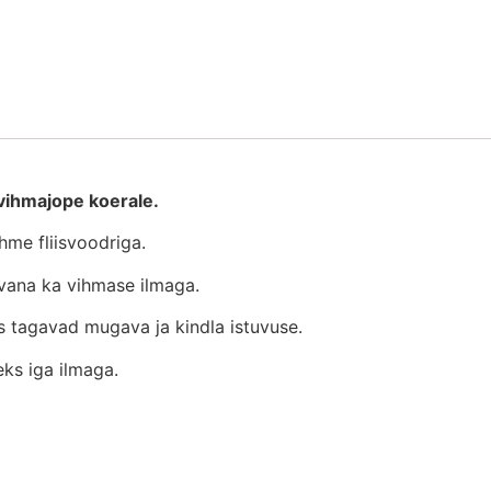
 vihmajope koerale.
hme fliisvoodriga.
ivana ka vihmase ilmaga.
s tagavad mugava ja kindla istuvuse.
ks iga ilmaga.