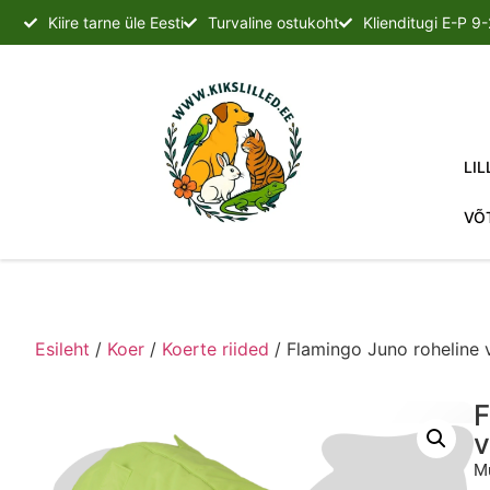
Kiire tarne üle Eesti
Turvaline ostukoht
Klienditugi E-P 9
LIL
VÕ
Esileht
/
Koer
/
Koerte riided
/ Flamingo Juno roheline
F
v
Mu