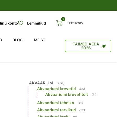
0
Ostukorv
inu konto
Lemmikud
D
BLOGI
MEIST
TAIMED AEDA
2026
AKVAARIUM
(270)
Akvaariumi krevetid
(65)
Akvaariumi krevetitoit
(32)
Akvaariumi tehnika
(12)
Akvaariumi tarvikud
(22)
Akvaariumi krabi