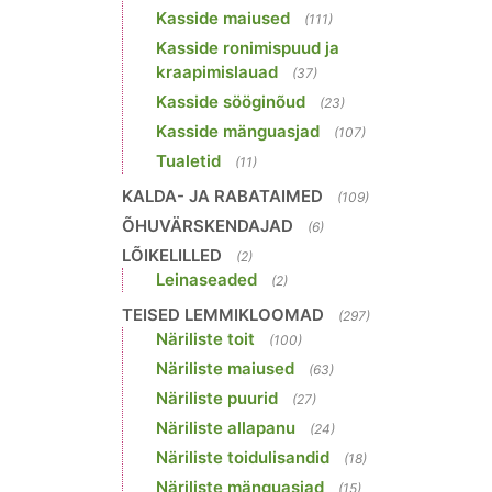
Kasside maiused
(111)
Kasside ronimispuud ja
kraapimislauad
(37)
Kasside sööginõud
(23)
Kasside mänguasjad
(107)
Tualetid
(11)
KALDA- JA RABATAIMED
(109)
ÕHUVÄRSKENDAJAD
(6)
LÕIKELILLED
(2)
Leinaseaded
(2)
TEISED LEMMIKLOOMAD
(297)
Näriliste toit
(100)
Näriliste maiused
(63)
Näriliste puurid
(27)
Näriliste allapanu
(24)
Näriliste toidulisandid
(18)
Näriliste mänguasjad
(15)