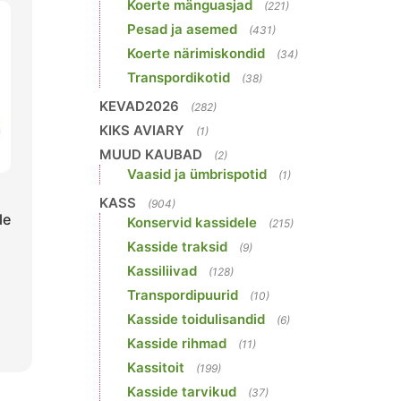
Koerte mänguasjad
(221)
Pesad ja asemed
(431)
Koerte närimiskondid
(34)
Transpordikotid
(38)
KEVAD2026
(282)
KIKS AVIARY
(1)
MUUD KAUBAD
(2)
Vaasid ja ümbrispotid
(1)
KASS
(904)
le
Konservid kassidele
(215)
Kasside traksid
(9)
Kassiliivad
(128)
Transpordipuurid
(10)
Kasside toidulisandid
(6)
Kasside rihmad
(11)
Kassitoit
(199)
Kasside tarvikud
(37)