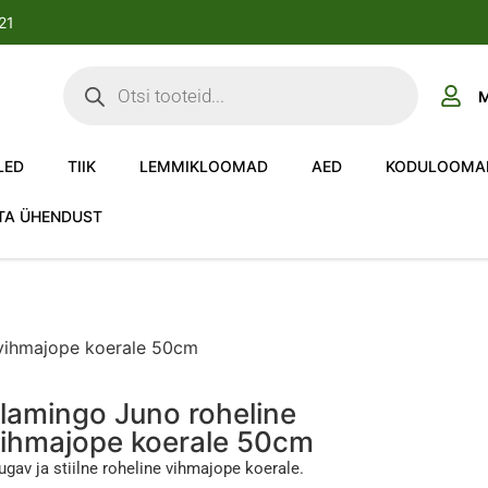
-21
M
LED
TIIK
LEMMIKLOOMAD
AED
KODULOOMA
TA ÜHENDUST
 vihmajope koerale 50cm
lamingo Juno roheline
ihmajope koerale 50cm
gav ja stiilne roheline vihmajope koerale.