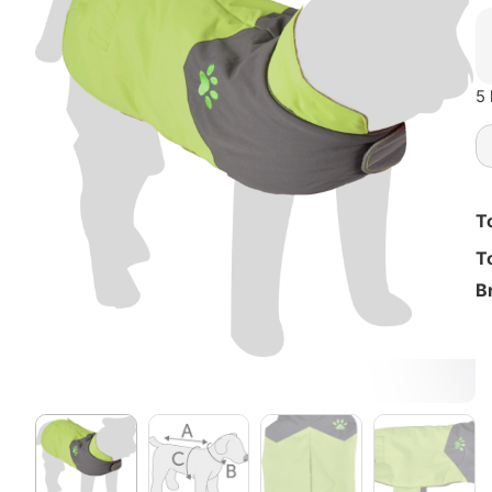
5 
T
T
B