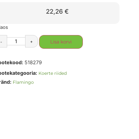
22,26
€
laos
-
+
Lisa korvi
ootekood:
518279
ootekategooria:
Koerte riided
ränd:
Flamingo