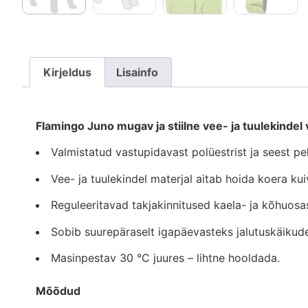
Kirjeldus
Lisainfo
Flamingo Juno mugav ja stiilne vee- ja tuulekindel
Valmistatud vastupidavast polüestrist ja seest pe
Vee- ja tuulekindel materjal aitab hoida koera ku
Reguleeritavad takjakinnitused kaela- ja kõhuosa
Sobib suurepäraselt igapäevasteks jalutuskäikude
Masinpestav 30 °C juures – lihtne hooldada.
Mõõdud