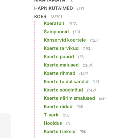
(1)
HAPNIKUTAIMED
(23)
KOER
(2270)
Koeratoit
(417)
Šampoonid
(33)
Konservid koertele
(127)
Koerte tarvikud
(153)
Koerte puurid
(17)
Koerte maiused
(203)
Koerte rihmad
(192)
Koerte toidulisandid
(16)
Koerte sööginõud
(142)
Koerte närimismaiused
(98)
Koerte riided
(66)
T-särk
(23)
Hooldus
(1)
Koerte traksid
(58)