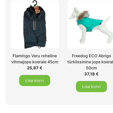
Flamingo Veru roheline
Freedog ECO Abrigo
vihmajope koerale 45cm
türkiissinine jope koera
25,87
€
50cm
37,18
€
Lisa korvi
Lisa korvi