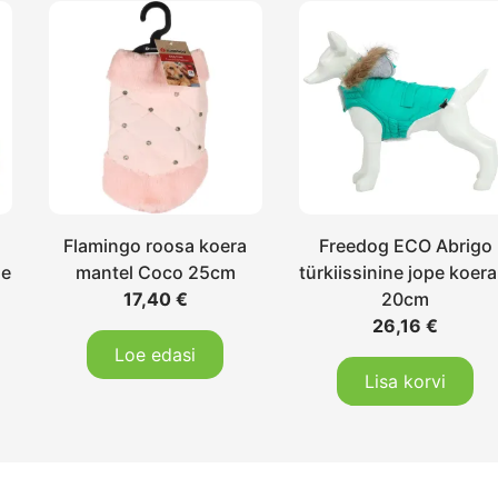
Flamingo roosa koera
Freedog ECO Abrigo
le
mantel Coco 25cm
türkiissinine jope koera
17,40
€
20cm
26,16
€
Loe edasi
Lisa korvi