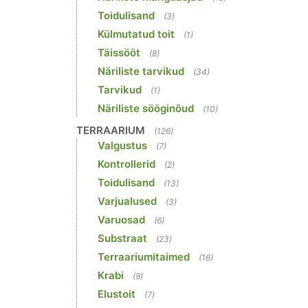
Toidulisand
(3)
Külmutatud toit
(1)
Täissööt
(8)
Näriliste tarvikud
(34)
Tarvikud
(1)
Näriliste sööginõud
(10)
TERRAARIUM
(126)
Valgustus
(7)
Kontrollerid
(2)
Toidulisand
(13)
Varjualused
(3)
Varuosad
(6)
Substraat
(23)
Terraariumitaimed
(16)
Krabi
(9)
Elustoit
(7)