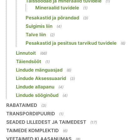
Täissöödad ja mineraalid tuvidele
(1)
Mineraalid tuvidele
(1)
Pesakastid ja põrandad
(3)
Sulgimis liin
(4)
Talve liin
(2)
Pesakastid ja pesitsus tarvikud tuvidele
(6)
Linnutoit
(66)
Täiendsööt
(1)
Lindude mänguasjad
(6)
Lindude Aksessuaarid
(3)
Lindude allapanu
(4)
Lindude sööginõud
(4)
RABATAIMED
(3)
TRANSPORDIPUURID
(1)
SEADED LILLEDEST JA TAIMEDEST
(17)
TAIMEDE KOMPLEKTID
(6)
VEETAIMED KLAASANUMAS
(8)