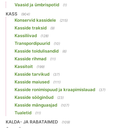
Vaasid ja ümbrispotid
(1)
KASS
(904)
Konservid kassidele
(215)
Kasside traksid
(9)
Kassiliivad
(128)
Transpordipuurid
(10)
Kasside toidulisandid
(6)
Kasside rihmad
(11)
Kassitoit
(199)
Kasside tarvikud
(37)
Kasside maiused
(111)
Kasside ronimispuud ja kraapimislauad
(37)
Kasside sööginõud
(23)
Kasside mänguasjad
(107)
Tualetid
(11)
KALDA- JA RABATAIMED
(109)