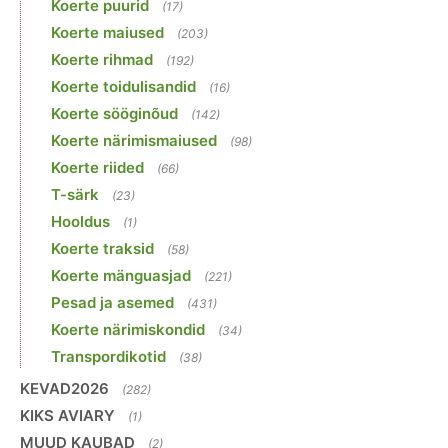
Koerte puurid
(17)
Koerte maiused
(203)
Koerte rihmad
(192)
Koerte toidulisandid
(16)
Koerte sööginõud
(142)
Koerte närimismaiused
(98)
Koerte riided
(66)
T-särk
(23)
Hooldus
(1)
Koerte traksid
(58)
Koerte mänguasjad
(221)
Pesad ja asemed
(431)
Koerte närimiskondid
(34)
Transpordikotid
(38)
KEVAD2026
(282)
KIKS AVIARY
(1)
MUUD KAUBAD
(2)