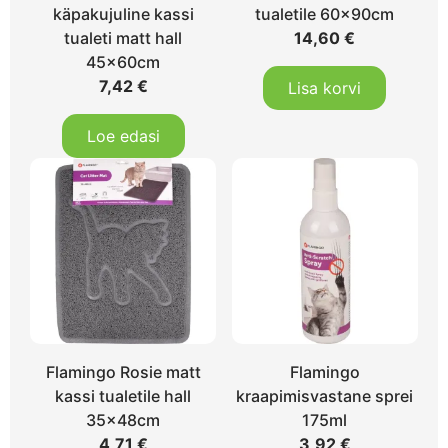
käpakujuline kassi
tualetile 60x90cm
tualeti matt hall
14,60
€
45x60cm
7,42
€
Lisa korvi
Loe edasi
Flamingo Rosie matt
Flamingo
kassi tualetile hall
kraapimisvastane sprei
35x48cm
175ml
4,71
€
3,92
€