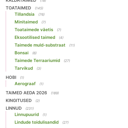
KALDATAIMED
(18)
TOATAIMED
(145)
Tillandsia
(76)
Minitaimed
(7)
Toataimede väetis
(7)
Eksootilised taimed
(4)
Taimede muld-substraat
(11)
Bonsai
(6)
Taimede Terraariumid
(27)
Tarvikud
(3)
HOBI
(1)
Aerograaf
(1)
TAIMED AEDA 2026
(189)
KINGITUSED
(2)
LINNUD
(231)
Linnupuurid
(1)
Lindude toidulisandid
(27)