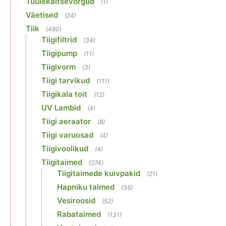
Tuulekaitsevõrgud
(1)
Väetised
(24)
Tiik
(480)
Tiigifiltrid
(34)
Tiigipump
(11)
Tiigivorm
(3)
Tiigi tarvikud
(111)
Tiigikala toit
(12)
UV Lambid
(4)
Tiigi aeraator
(8)
Tiigi varuosad
(4)
Tiigivoolikud
(4)
Tiigitaimed
(274)
Tiigitaimede kuivpakid
(21)
Hapniku taimed
(35)
Vesiroosid
(52)
Rabataimed
(131)