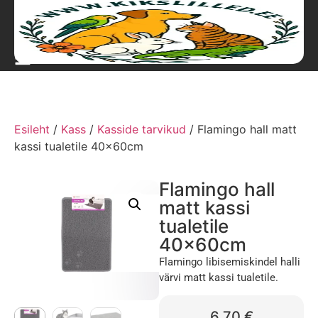
Esileht
/
Kass
/
Kasside tarvikud
/ Flamingo hall matt
kassi tualetile 40x60cm
Flamingo hall
matt kassi
tualetile
40x60cm
Flamingo libisemiskindel halli
värvi matt kassi tualetile.
6,70
€