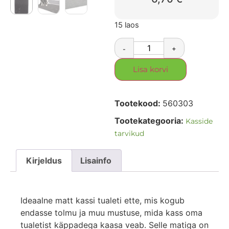
15 laos
-
+
Lisa korvi
Tootekood:
560303
Tootekategooria:
Kasside
tarvikud
Kirjeldus
Lisainfo
Ideaalne matt kassi tualeti ette, mis kogub
endasse tolmu ja muu mustuse, mida kass oma
tualetist käppadega kaasa veab. Selle matiga on