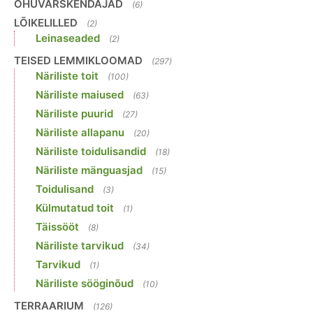
ÕHUVÄRSKENDAJAD
(6)
LÕIKELILLED
(2)
Leinaseaded
(2)
TEISED LEMMIKLOOMAD
(297)
Näriliste toit
(100)
Näriliste maiused
(63)
Näriliste puurid
(27)
Näriliste allapanu
(20)
Näriliste toidulisandid
(18)
Näriliste mänguasjad
(15)
Toidulisand
(3)
Külmutatud toit
(1)
Täissööt
(8)
Näriliste tarvikud
(34)
Tarvikud
(1)
Näriliste sööginõud
(10)
TERRAARIUM
(126)