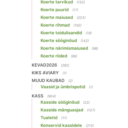
Koerte tarvikud
(153)
Koerte puurid
(17)
Koerte maiused
(203)
Koerte rihmad
(192)
Koerte toidulisandid
(16)
Koerte sööginõud
(142)
Koerte närimismaiused
(98)
Koerte riided
(66)
KEVAD2026
(282)
KIKS AVIARY
(1)
MUUD KAUBAD
(2)
Vaasid ja ümbrispotid
(1)
KASS
(904)
Kasside sööginõud
(23)
Kasside mänguasjad
(107)
Tualetid
(11)
Konservid kassidele
(215)