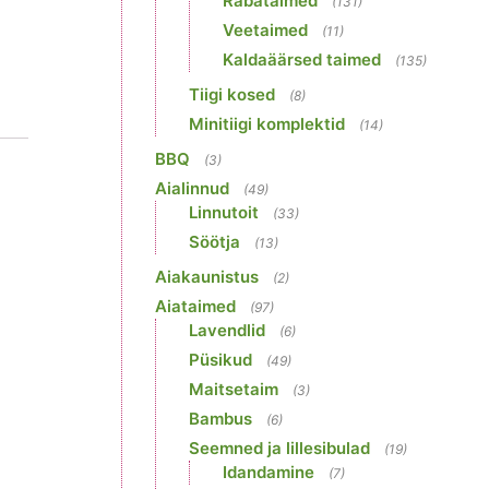
Rabataimed
(131)
Veetaimed
(11)
Kaldaäärsed taimed
(135)
Tiigi kosed
(8)
Minitiigi komplektid
(14)
BBQ
(3)
Aialinnud
(49)
Linnutoit
(33)
Söötja
(13)
Aiakaunistus
(2)
Aiataimed
(97)
Lavendlid
(6)
Püsikud
(49)
Maitsetaim
(3)
Bambus
(6)
Seemned ja lillesibulad
(19)
Idandamine
(7)