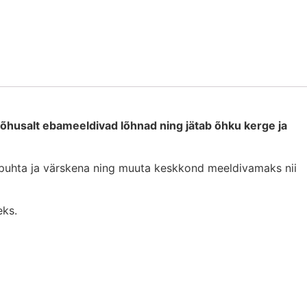
tõhusalt ebameeldivad lõhnad ning jätab õhku kerge ja
m puhta ja värskena ning muuta keskkond meeldivamaks nii
eks.