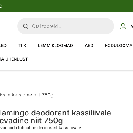
-21
M
LED
TIIK
LEMMIKLOOMAD
AED
KODULOOMA
TA ÜHENDUST
ivale kevadine niit 750g
lamingo deodorant kassiliivale
evadine niit 750g
vadniidu lõhnaline deodorant kassiliivale.