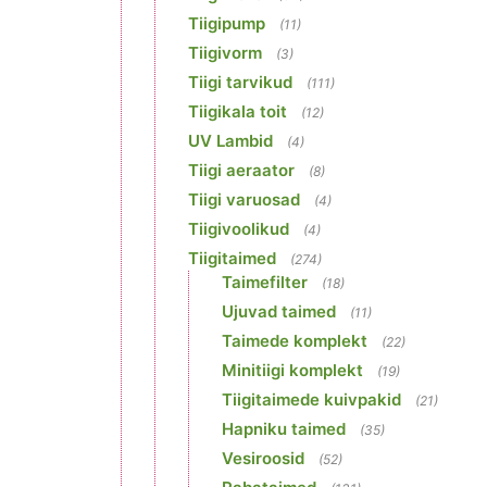
Tiigipump
(11)
Tiigivorm
(3)
Tiigi tarvikud
(111)
Tiigikala toit
(12)
UV Lambid
(4)
Tiigi aeraator
(8)
Tiigi varuosad
(4)
Tiigivoolikud
(4)
Tiigitaimed
(274)
Taimefilter
(18)
Ujuvad taimed
(11)
Taimede komplekt
(22)
Minitiigi komplekt
(19)
Tiigitaimede kuivpakid
(21)
Hapniku taimed
(35)
Vesiroosid
(52)