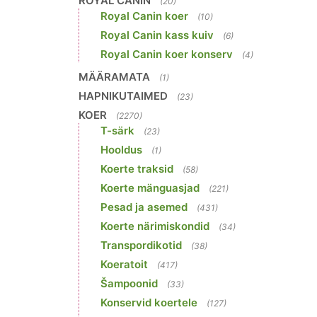
ROYAL CANIN
(20)
Royal Canin koer
(10)
Royal Canin kass kuiv
(6)
Royal Canin koer konserv
(4)
MÄÄRAMATA
(1)
HAPNIKUTAIMED
(23)
KOER
(2270)
T-särk
(23)
Hooldus
(1)
Koerte traksid
(58)
Koerte mänguasjad
(221)
Pesad ja asemed
(431)
Koerte närimiskondid
(34)
Transpordikotid
(38)
Koeratoit
(417)
Šampoonid
(33)
Konservid koertele
(127)