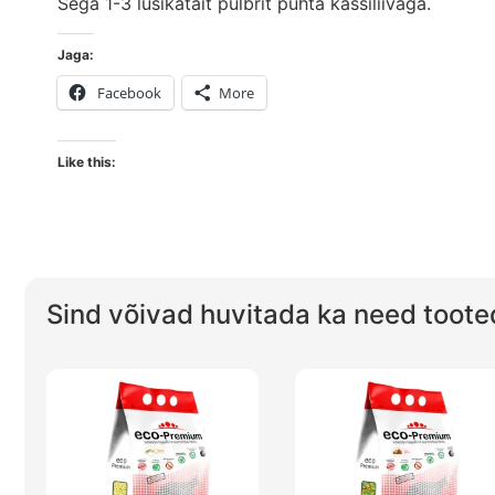
Sega 1-3 lusikatäit pulbrit puhta kassiliivaga.
Jaga:
Facebook
More
Like this:
Sind võivad huvitada ka need toote