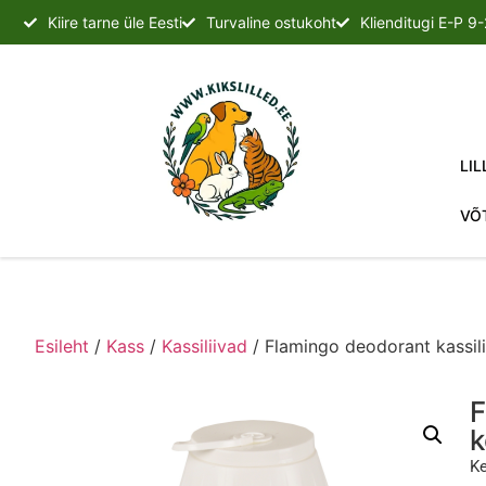
Kiire tarne üle Eesti
Turvaline ostukoht
Klienditugi E-P 9
LIL
VÕ
Esileht
/
Kass
/
Kassiliivad
/ Flamingo deodorant kassili
F
k
Ke