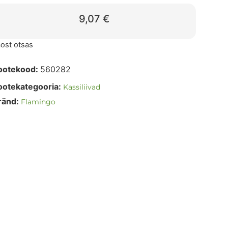
9,07
€
ost otsas
ootekood:
560282
ootekategooria:
Kassiliivad
ränd:
Flamingo