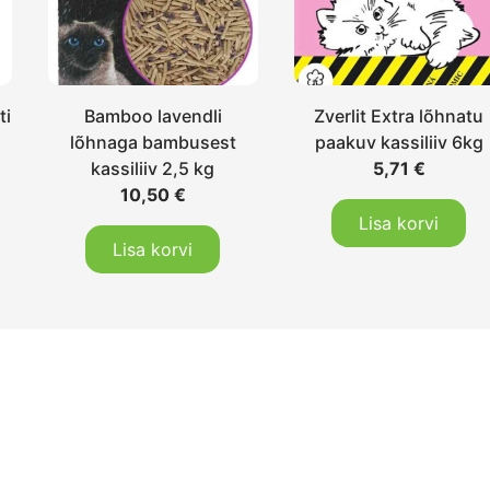
ti
Bamboo lavendli
Zverlit Extra lõhnatu
lõhnaga bambusest
paakuv kassiliiv 6kg
kassiliiv 2,5 kg
5,71
€
10,50
€
Lisa korvi
Lisa korvi