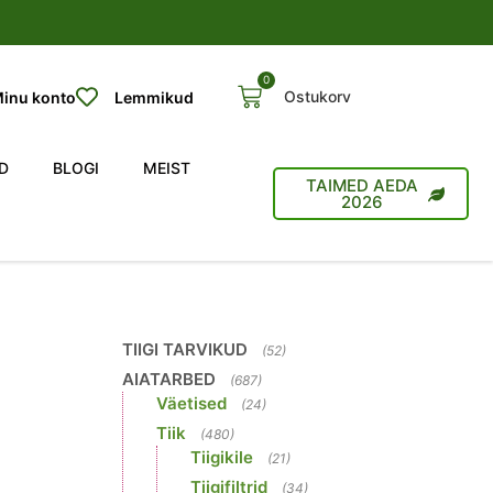
0
Ostukorv
inu konto
Lemmikud
D
BLOGI
MEIST
TAIMED AEDA
2026
TIIGI TARVIKUD
(52)
AIATARBED
(687)
Väetised
(24)
Tiik
(480)
Tiigikile
(21)
Tiigifiltrid
(34)