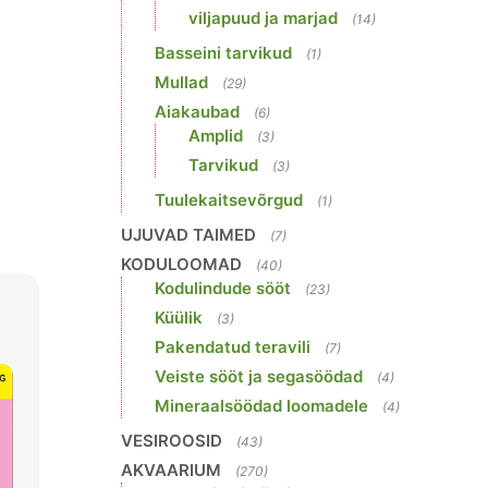
viljapuud ja marjad
(14)
Basseini tarvikud
(1)
Mullad
(29)
Aiakaubad
(6)
Amplid
(3)
Tarvikud
(3)
Tuulekaitsevõrgud
(1)
UJUVAD TAIMED
(7)
KODULOOMAD
(40)
Kodulindude sööt
(23)
Küülik
(3)
Pakendatud teravili
(7)
Veiste sööt ja segasöödad
(4)
Mineraalsöödad loomadele
(4)
VESIROOSID
(43)
AKVAARIUM
(270)