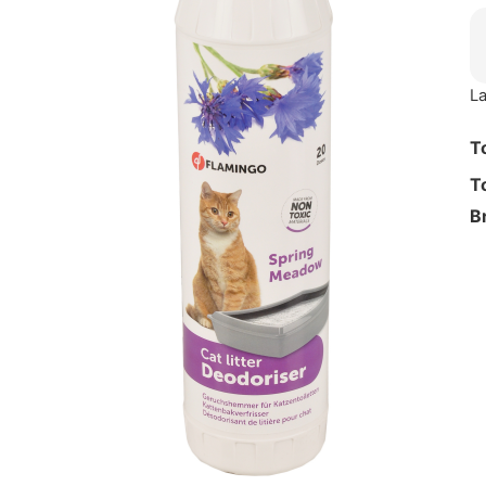
La
T
T
B