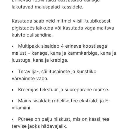
lakutavad maiuspalad kassidele.
Kasutada saab neid mitmel viisil: tuubikesest
pigistades lakkuda või kasutada väga maitsva
kuivtoidulisandina.
Multipakk sisaldab 4 erineva koostisega
maiust – kanaga, kana ja kammkarbiga, kana ja
juustuga, kana ja krabiga.
Teravilja-, säilitusainete ja kunstlike
värvainete vaba.
Kreemjas tekstuur ja suurepärane maitse.
Maius sisaldab rohelise tee ekstrakti ja E-
vitamiini.
Pürees on palju niiskust, mis on kassi hea
tervise jaoks hädavajalik.