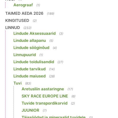
Aerograaf
(1)
TAIMED AEDA 2026
(189)
KINGITUSED
(2)
LINNUD
(232)
Lindude Aksessuaarid
(3)
Lindude allapanu
(5)
Lindude sööginõud
(4)
Linnupuurid
(1)
Lindude toidulisandid
(27)
Lindude tarvikud
(14)
Lindude maiused
(28)
Tuvi
(83)
Aretusliin aastaringne
(17)
SKY RACE EUROPE LINE
(6)
Tuvide transpordikorvid
(2)
JUUNIOR
(7)
Täissöödad ja mineraalid tuvidele
(1)