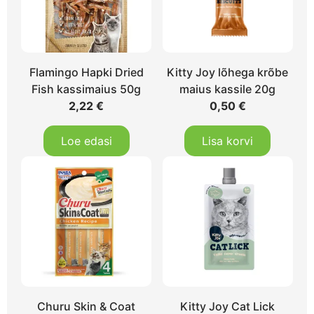
Flamingo Hapki Dried
Kitty Joy lõhega krõbe
Fish kassimaius 50g
maius kassile 20g
2,22
€
0,50
€
Loe edasi
Lisa korvi
Churu Skin & Coat
Kitty Joy Cat Lick