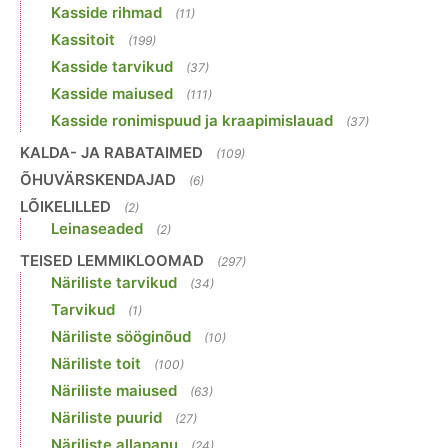
Kasside rihmad
(11)
Kassitoit
(199)
Kasside tarvikud
(37)
Kasside maiused
(111)
Kasside ronimispuud ja kraapimislauad
(37)
KALDA- JA RABATAIMED
(109)
ÕHUVÄRSKENDAJAD
(6)
LÕIKELILLED
(2)
Leinaseaded
(2)
TEISED LEMMIKLOOMAD
(297)
Näriliste tarvikud
(34)
Tarvikud
(1)
Näriliste sööginõud
(10)
Näriliste toit
(100)
Näriliste maiused
(63)
Näriliste puurid
(27)
Näriliste allapanu
(24)