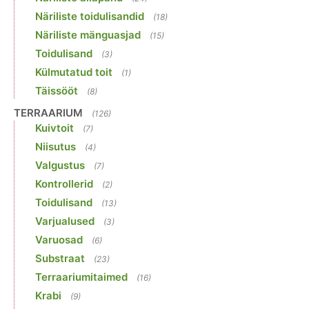
Näriliste toidulisandid
(18)
Näriliste mänguasjad
(15)
Toidulisand
(3)
Külmutatud toit
(1)
Täissööt
(8)
TERRAARIUM
(126)
Kuivtoit
(7)
Niisutus
(4)
Valgustus
(7)
Kontrollerid
(2)
Toidulisand
(13)
Varjualused
(3)
Varuosad
(6)
Substraat
(23)
Terraariumitaimed
(16)
Krabi
(9)