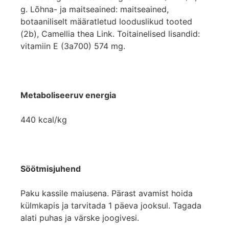
g. Lõhna- ja maitseained: maitseained,
botaaniliselt määratletud looduslikud tooted
(2b), Camellia thea Link. Toitainelised lisandid:
vitamiin E (3a700) 574 mg.
Metaboliseeruv energia
440 kcal/kg
Söötmisjuhend
Paku kassile maiusena. Pärast avamist hoida
külmkapis ja tarvitada 1 päeva jooksul. Tagada
alati puhas ja värske joogivesi.