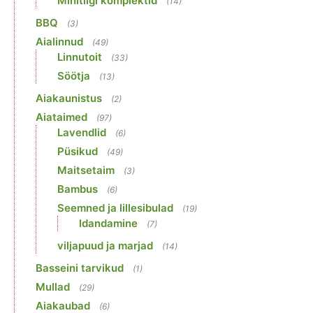
Minitiigi komplektid
(14)
BBQ
(3)
Aialinnud
(49)
Linnutoit
(33)
Söötja
(13)
Aiakaunistus
(2)
Aiataimed
(97)
Lavendlid
(6)
Püsikud
(49)
Maitsetaim
(3)
Bambus
(6)
Seemned ja lillesibulad
(19)
Idandamine
(7)
viljapuud ja marjad
(14)
Basseini tarvikud
(1)
Mullad
(29)
Aiakaubad
(6)