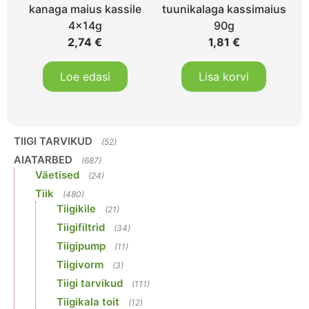
kanaga maius kassile
tuunikalaga kassimaius
4x14g
90g
2,74
€
1,81
€
Loe edasi
Lisa korvi
TIIGI TARVIKUD
(52)
AIATARBED
(687)
Väetised
(24)
Tiik
(480)
Tiigikile
(21)
Tiigifiltrid
(34)
Tiigipump
(11)
Tiigivorm
(3)
Tiigi tarvikud
(111)
Tiigikala toit
(12)