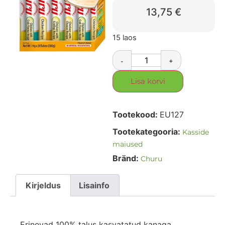
13,75
€
15 laos
-
+
Lisa korvi
Tootekood:
EU127
Tootekategooria:
Kasside
maiused
Bränd:
Churu
Kirjeldus
Lisainfo
Erinevad 100% talus kasvatatud kanaga