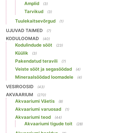
Amplid
(3)
Tarvikud
(3)
Tuulekaitsevõrgud
(1)
UJUVAD TAIMED
(7)
KODULOOMAD
(40)
Kodulindude sööt
(23)
Küülik
(3)
Pakendatud teravili
(7)
Veiste sööt ja segasöödad
(4)
Mineraalsöödad loomadele
(4)
VESIROOSID
(43)
AKVAARIUM
(270)
Akvaariumi Väetis
(8)
Akvaariumi varuosad
(1)
Akvaariumi teod
(44)
Akvaariumi tigude toit
(28)