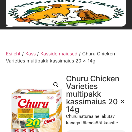
Esileht
/
Kass
/
Kasside maiused
/ Churu Chicken
Varieties multipakk kassimaius 20 x 14g
Churu Chicken
Varieties
multipakk
kassimaius 20 x
14g
Churu naturaalne lakutav
kanaga täiendsööt kassile.