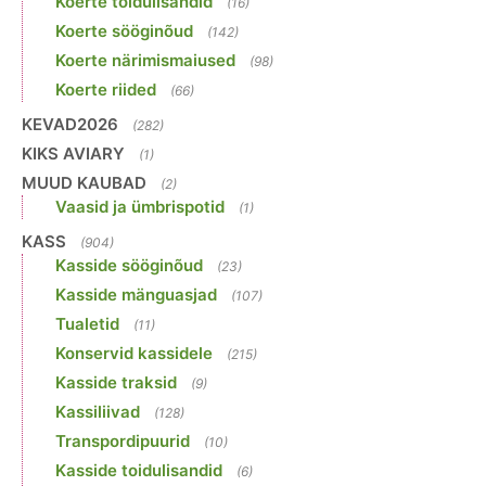
Koerte toidulisandid
(16)
Koerte sööginõud
(142)
Koerte närimismaiused
(98)
Koerte riided
(66)
KEVAD2026
(282)
KIKS AVIARY
(1)
MUUD KAUBAD
(2)
Vaasid ja ümbrispotid
(1)
KASS
(904)
Kasside sööginõud
(23)
Kasside mänguasjad
(107)
Tualetid
(11)
Konservid kassidele
(215)
Kasside traksid
(9)
Kassiliivad
(128)
Transpordipuurid
(10)
Kasside toidulisandid
(6)