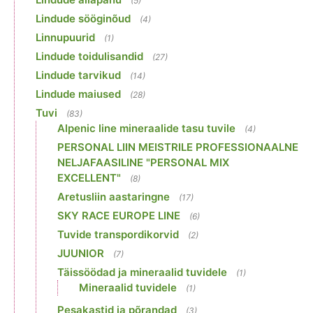
(5)
Lindude sööginõud
(4)
Linnupuurid
(1)
Lindude toidulisandid
(27)
Lindude tarvikud
(14)
Lindude maiused
(28)
Tuvi
(83)
Alpenic line mineraalide tasu tuvile
(4)
PERSONAL LIIN MEISTRILE PROFESSIONAALNE
NELJAFAASILINE "PERSONAL MIX
EXCELLENT"
(8)
Aretusliin aastaringne
(17)
SKY RACE EUROPE LINE
(6)
Tuvide transpordikorvid
(2)
JUUNIOR
(7)
Täissöödad ja mineraalid tuvidele
(1)
Mineraalid tuvidele
(1)
Pesakastid ja põrandad
(3)