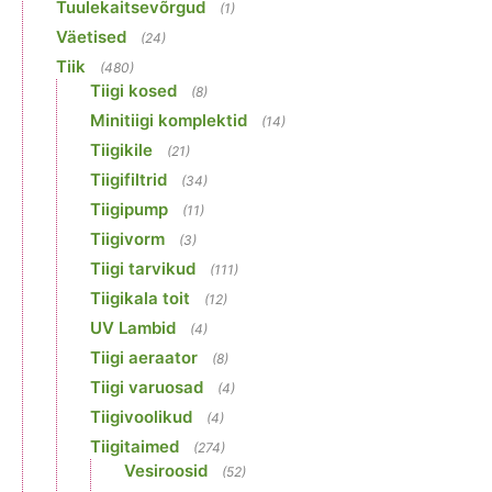
Tuulekaitsevõrgud
(1)
Väetised
(24)
Tiik
(480)
Tiigi kosed
(8)
Minitiigi komplektid
(14)
Tiigikile
(21)
Tiigifiltrid
(34)
Tiigipump
(11)
Tiigivorm
(3)
Tiigi tarvikud
(111)
Tiigikala toit
(12)
UV Lambid
(4)
Tiigi aeraator
(8)
Tiigi varuosad
(4)
Tiigivoolikud
(4)
Tiigitaimed
(274)
Vesiroosid
(52)