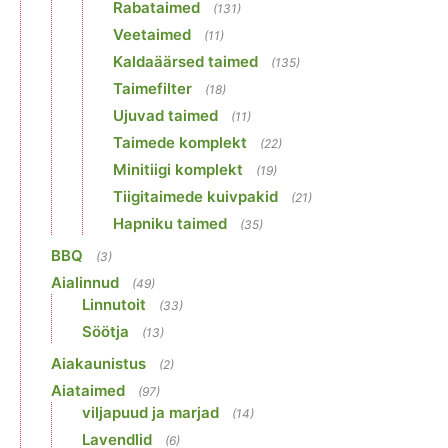
Rabataimed
(131)
Veetaimed
(11)
Kaldaäärsed taimed
(135)
Taimefilter
(18)
Ujuvad taimed
(11)
Taimede komplekt
(22)
Minitiigi komplekt
(19)
Tiigitaimede kuivpakid
(21)
Hapniku taimed
(35)
BBQ
(3)
Aialinnud
(49)
Linnutoit
(33)
Söötja
(13)
Aiakaunistus
(2)
Aiataimed
(97)
viljapuud ja marjad
(14)
Lavendlid
(6)