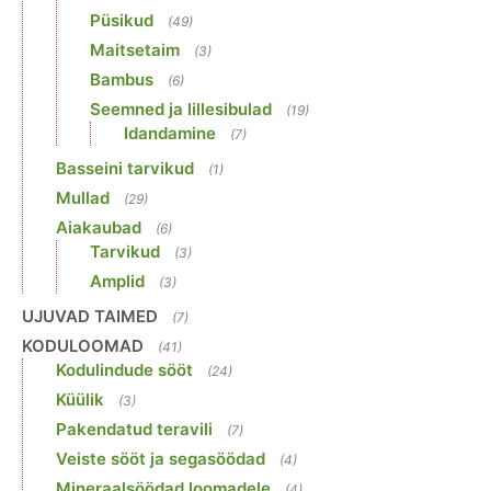
Püsikud
(49)
Maitsetaim
(3)
Bambus
(6)
Seemned ja lillesibulad
(19)
Idandamine
(7)
Basseini tarvikud
(1)
Mullad
(29)
Aiakaubad
(6)
Tarvikud
(3)
Amplid
(3)
UJUVAD TAIMED
(7)
KODULOOMAD
(41)
Kodulindude sööt
(24)
Küülik
(3)
Pakendatud teravili
(7)
Veiste sööt ja segasöödad
(4)
Mineraalsöödad loomadele
(4)