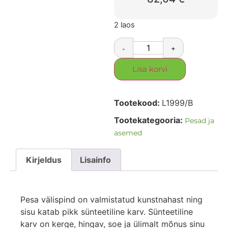
2 laos
-
+
Lisa korvi
Tootekood:
L1999/B
Tootekategooria:
Pesad ja
asemed
Kirjeldus
Lisainfo
Pesa välispind on valmistatud kunstnahast ning
sisu katab pikk sünteetiline karv. Sünteetiline
karv on kerge, hingav, soe ja ülimalt mõnus sinu