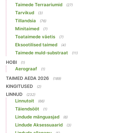
Taimede Terraariumid
(27)
Tarvikud
(3)
Tillandsia
(76)
Minitaimed
(7)
Toataimede väetis
(7)
Eksootilised taimed
(4)
Taimede muld-substraat
(11)
HOBI
(1)
Aerograaf
(1)
TAIMED AEDA 2026
(189)
KINGITUSED
(2)
LINNUD
(232)
Linnutoit
(66)
Täiendsööt
(1)
Lindude mänguasjad
(6)
Lindude Aksessuaarid
(3)
Lindude allapanu