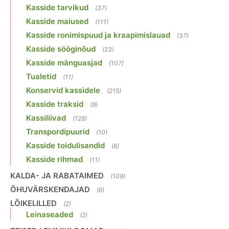
Kasside tarvikud
(37)
Kasside maiused
(111)
Kasside ronimispuud ja kraapimislauad
(37)
Kasside sööginõud
(23)
Kasside mänguasjad
(107)
Tualetid
(11)
Konservid kassidele
(215)
Kasside traksid
(9)
Kassiliivad
(128)
Transpordipuurid
(10)
Kasside toidulisandid
(6)
Kasside rihmad
(11)
KALDA- JA RABATAIMED
(109)
ÕHUVÄRSKENDAJAD
(6)
LÕIKELILLED
(2)
Leinaseaded
(2)