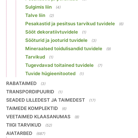
Sulgimis liin
(4)
Talve liin
(2)
Pesakastid ja pesitsus tarvikud tuvidele
(6)
Sööt dekoratiivtuvidele
(1)
Sööturid ja jooturid tuvidele
(3)
Mineraalsed toidulisandid tuvidele
(9)
Tarvikud
(1)
Tugevdavad toitained tuvidele
(7)
Tuvide hügieenitooted
(1)
RABATAIMED
(3)
TRANSPORDIPUURID
(1)
SEADED LILLEDEST JA TAIMEDEST
(17)
TAIMEDE KOMPLEKTID
(6)
VEETAIMED KLAASANUMAS
(8)
TIIGI TARVIKUD
(52)
AIATARBED
(687)