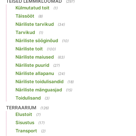
TEISED LEMMIKLOOMAD
(297)
Külmutatud toit
(1)
Täissööt
(8)
Näriliste tarvikud
(34)
Tarvikud
(1)
Näriliste sööginõud
(10)
Näriliste toit
(100)
Näriliste maiused
(63)
Näriliste puurid
(27)
Näriliste allapanu
(24)
Näriliste toidulisandid
(18)
Näriliste mänguasjad
(15)
Toidulisand
(3)
TERRAARIUM
(126)
Elustoit
(7)
Sisustus
(17)
Transport
(2)