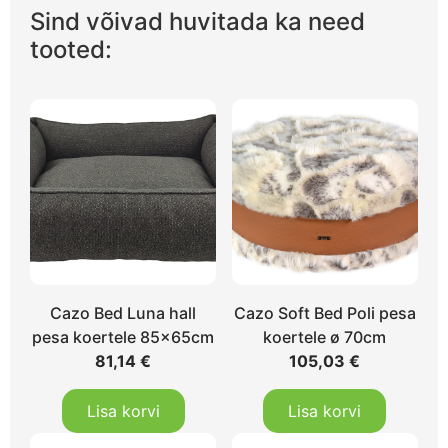
Sind võivad huvitada ka need
tooted:
Cazo Bed Luna hall
Cazo Soft Bed Poli pesa
pesa koertele 85x65cm
koertele ø 70cm
81,14
€
105,03
€
Lisa korvi
Lisa korvi