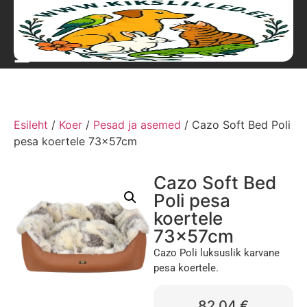
Esileht
/
Koer
/
Pesad ja asemed
/ Cazo Soft Bed Poli
pesa koertele 73x57cm
Cazo Soft Bed
Poli pesa
koertele
73x57cm
Cazo Poli luksuslik karvane
pesa koertele.
82,04
€