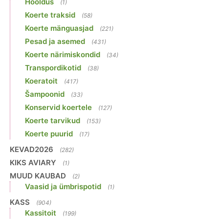
Hooldus
(1)
Koerte traksid
(58)
Koerte mänguasjad
(221)
Pesad ja asemed
(431)
Koerte närimiskondid
(34)
Transpordikotid
(38)
Koeratoit
(417)
Šampoonid
(33)
Konservid koertele
(127)
Koerte tarvikud
(153)
Koerte puurid
(17)
KEVAD2026
(282)
KIKS AVIARY
(1)
MUUD KAUBAD
(2)
Vaasid ja ümbrispotid
(1)
KASS
(904)
Kassitoit
(199)