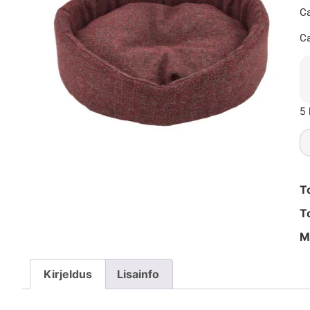
Ca
Ca
5 
T
T
M
Kirjeldus
Lisainfo