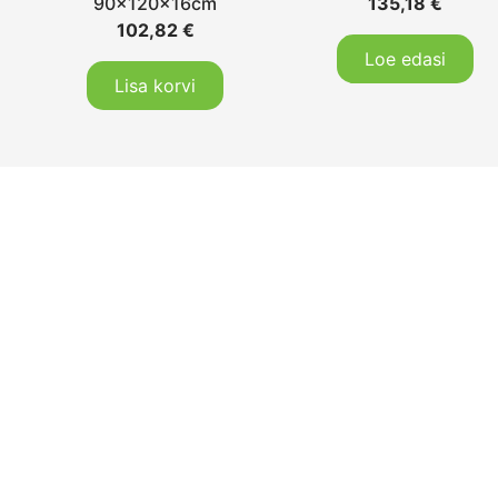
90x120x16cm
135,18
€
102,82
€
Loe edasi
Lisa korvi