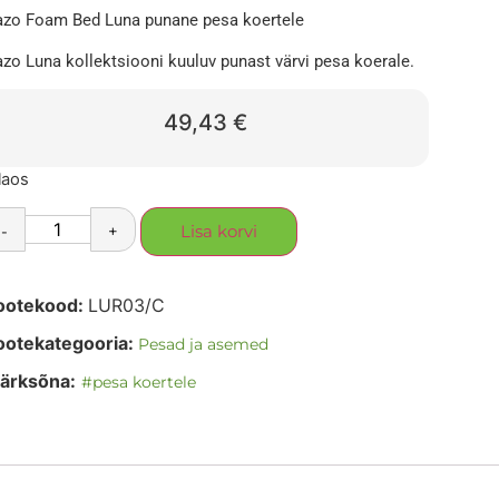
zo Foam Bed Luna punane pesa koertele
zo Luna kollektsiooni kuuluv punast värvi pesa koerale.
49,43
€
laos
-
+
Lisa korvi
ootekood:
LUR03/C
ootekategooria:
Pesad ja asemed
ärksõna:
#pesa koertele