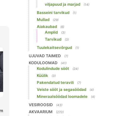
viljapuud ja marjad
(14)
Basseini tarvikud
(1)
Mullad
(29)
Aiakaubad
(6)
Amplid
(3)
Tarvikud
(3)
Tuulekaitsevõrgud
(1)
UJUVAD TAIMED
(7)
KODULOOMAD
(41)
Kodulindude sööt
(24)
Küülik
(3)
Pakendatud teravili
(7)
Veiste sööt ja segasöödad
(4)
Mineraalsöödad loomadele
(4)
VESIROOSID
(43)
cm
AKVAARIUM
(270)