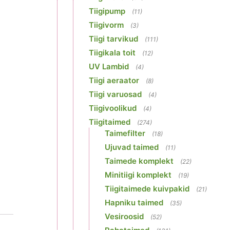
Tiigipump
(11)
Tiigivorm
(3)
Tiigi tarvikud
(111)
Tiigikala toit
(12)
UV Lambid
(4)
Tiigi aeraator
(8)
Tiigi varuosad
(4)
Tiigivoolikud
(4)
Tiigitaimed
(274)
Taimefilter
(18)
Ujuvad taimed
(11)
Taimede komplekt
(22)
Minitiigi komplekt
(19)
Tiigitaimede kuivpakid
(21)
Hapniku taimed
(35)
Vesiroosid
(52)