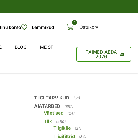
0
Ostukorv
inu konto
Lemmikud
D
BLOGI
MEIST
TAIMED AEDA
2026
TIIGI TARVIKUD
(52)
AIATARBED
(687)
Väetised
(24)
Tiik
(480)
Tiigikile
(21)
Tiigifiltrid
(34)