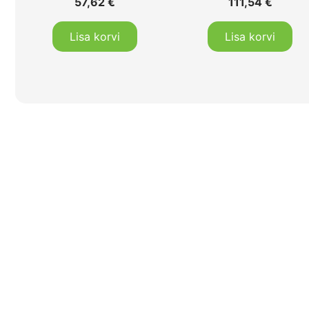
57,62
€
111,54
€
Lisa korvi
Lisa korvi