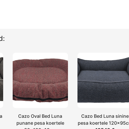
d:
sa
Cazo Oval Bed Luna
Cazo Bed Luna sinine
punane pesa koertele
pesa koertele 120x95