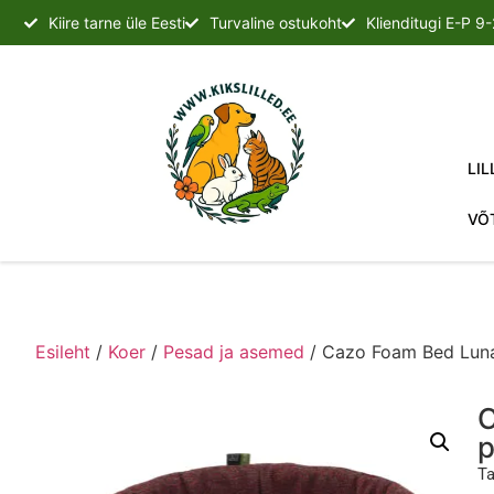
Kiire tarne üle Eesti
Turvaline ostukoht
Klienditugi E-P 9
LIL
VÕ
Esileht
/
Koer
/
Pesad ja asemed
/ Cazo Foam Bed Lun
C
p
Ta