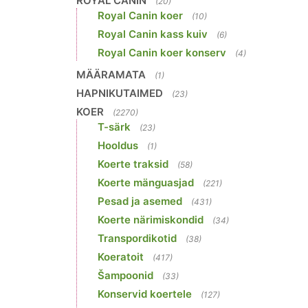
ROYAL CANIN
(20)
Royal Canin koer
(10)
Royal Canin kass kuiv
(6)
Royal Canin koer konserv
(4)
MÄÄRAMATA
(1)
HAPNIKUTAIMED
(23)
KOER
(2270)
T-särk
(23)
Hooldus
(1)
Koerte traksid
(58)
Koerte mänguasjad
(221)
Pesad ja asemed
(431)
Koerte närimiskondid
(34)
Transpordikotid
(38)
Koeratoit
(417)
Šampoonid
(33)
Konservid koertele
(127)