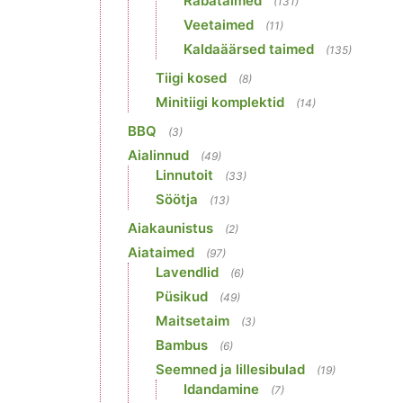
Rabataimed
(131)
Veetaimed
(11)
Kaldaäärsed taimed
(135)
Tiigi kosed
(8)
Minitiigi komplektid
(14)
BBQ
(3)
Aialinnud
(49)
Linnutoit
(33)
Söötja
(13)
Aiakaunistus
(2)
Aiataimed
(97)
Lavendlid
(6)
Püsikud
(49)
Maitsetaim
(3)
Bambus
(6)
Seemned ja lillesibulad
(19)
Idandamine
(7)