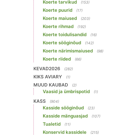
Koerte tarvikud
(153)
Koerte puurid
(17)
Koerte maiused
(203)
Koerte rihmad
(192)
Koerte toidulisandid
(16)
Koerte sööginõud
(142)
Koerte närimismaiused
(98)
Koerte riided
(66)
KEVAD2026
(282)
KIKS AVIARY
(1)
MUUD KAUBAD
(2)
Vaasid ja ümbrispotid
(1)
KASS
(904)
Kasside sööginõud
(23)
Kasside mänguasjad
(107)
Tualetid
(11)
Konservid kassidele
(215)