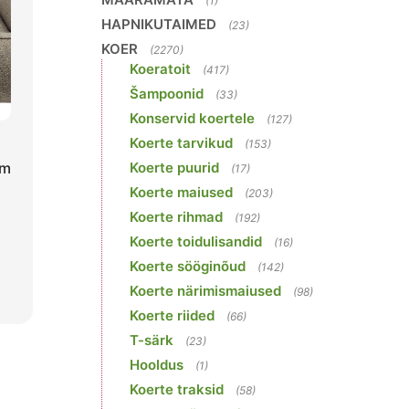
(1)
HAPNIKUTAIMED
(23)
KOER
(2270)
Koeratoit
(417)
Šampoonid
(33)
Konservid koertele
(127)
Koerte tarvikud
(153)
Koerte puurid
cm
(17)
Koerte maiused
(203)
Koerte rihmad
(192)
Koerte toidulisandid
(16)
Koerte sööginõud
(142)
Koerte närimismaiused
(98)
Koerte riided
(66)
T-särk
(23)
Hooldus
(1)
Koerte traksid
(58)