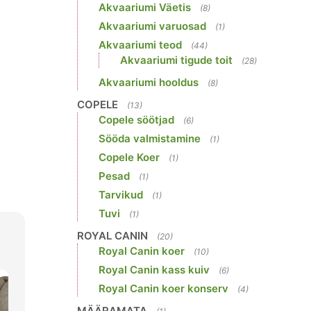
Akvaariumi Väetis
(8)
Akvaariumi varuosad
(1)
Akvaariumi teod
(44)
Akvaariumi tigude toit
(28)
Akvaariumi hooldus
(8)
COPELE
(13)
Copele söötjad
(6)
Sööda valmistamine
(1)
Copele Koer
(1)
Pesad
(1)
Tarvikud
(1)
Tuvi
(1)
ROYAL CANIN
(20)
Royal Canin koer
(10)
Royal Canin kass kuiv
(6)
Royal Canin koer konserv
(4)
MÄÄRAMATA