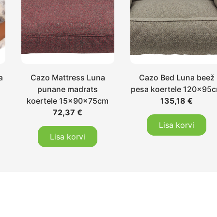
a
Cazo Mattress Luna
Cazo Bed Luna beež
punane madrats
pesa koertele 120x95
koertele 15x90x75cm
135,18
€
72,37
€
Lisa korvi
Lisa korvi