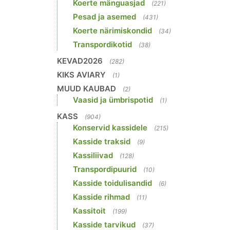
Koerte mänguasjad
(221)
Pesad ja asemed
(431)
Koerte närimiskondid
(34)
Transpordikotid
(38)
KEVAD2026
(282)
KIKS AVIARY
(1)
MUUD KAUBAD
(2)
Vaasid ja ümbrispotid
(1)
KASS
(904)
Konservid kassidele
(215)
Kasside traksid
(9)
Kassiliivad
(128)
Transpordipuurid
(10)
Kasside toidulisandid
(6)
Kasside rihmad
(11)
Kassitoit
(199)
Kasside tarvikud
(37)