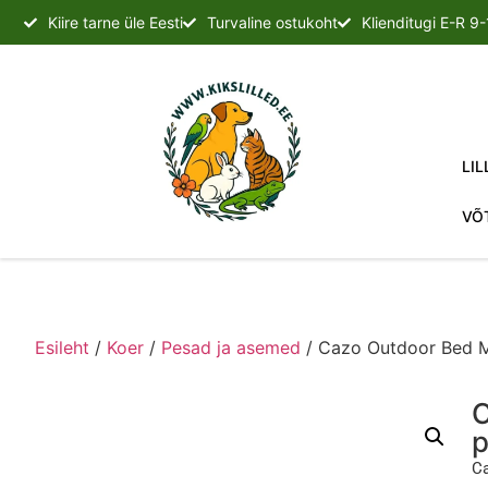
Kiire tarne üle Eesti
Turvaline ostukoht
Klienditugi E-R 9
LIL
VÕ
Esileht
/
Koer
/
Pesad ja asemed
/ Cazo Outdoor Bed 
C
p
Ca