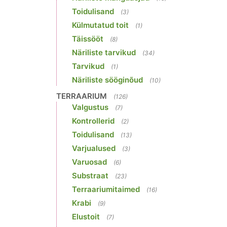
Toidulisand
(3)
Külmutatud toit
(1)
Täissööt
(8)
Näriliste tarvikud
(34)
Tarvikud
(1)
Näriliste sööginõud
(10)
TERRAARIUM
(126)
Valgustus
(7)
Kontrollerid
(2)
Toidulisand
(13)
Varjualused
(3)
Varuosad
(6)
Substraat
(23)
Terraariumitaimed
(16)
Krabi
(9)
Elustoit
(7)