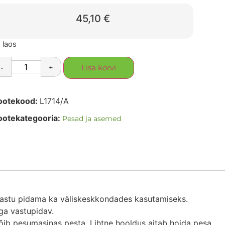
45,10
€
 laos
-
+
Lisa korvi
ootekood:
L1714/A
ootekategooria:
Pesad ja asemed
vastu pidama ka väliskeskkondades kasutamiseks.
äga vastupidav.
 võib pesumasinas pesta. Lihtne hooldus aitab hoida pesa