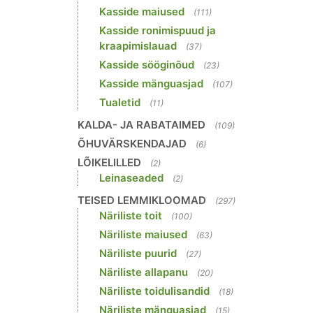
Kasside maiused
(111)
Kasside ronimispuud ja
kraapimislauad
(37)
Kasside sööginõud
(23)
Kasside mänguasjad
(107)
Tualetid
(11)
KALDA- JA RABATAIMED
(109)
ÕHUVÄRSKENDAJAD
(6)
LÕIKELILLED
(2)
Leinaseaded
(2)
TEISED LEMMIKLOOMAD
(297)
Näriliste toit
(100)
Näriliste maiused
(63)
Näriliste puurid
(27)
Näriliste allapanu
(20)
Näriliste toidulisandid
(18)
Näriliste mänguasjad
(15)