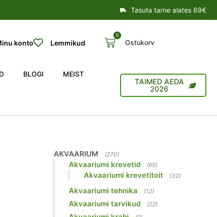
Tasuta tarne alates 69€
0
Ostukorv
inu konto
Lemmikud
D
BLOGI
MEIST
TAIMED AEDA
2026
AKVAARIUM
(270)
Akvaariumi krevetid
(65)
Akvaariumi krevetitoit
(32)
Akvaariumi tehnika
(12)
Akvaariumi tarvikud
(22)
Akvaariumi krabi