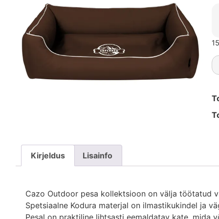
15
T
T
Kirjeldus
Lisainfo
Cazo Outdoor pesa kollektsioon on välja töötatud 
Spetsiaalne Kodura materjal on ilmastikukindel ja v
Pesal on praktiline lihtsasti eemaldatav kate, mida