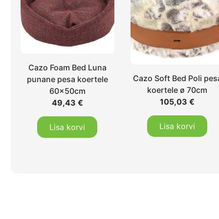
Cazo Foam Bed Luna
Cazo Soft Bed Poli pes
punane pesa koertele
koertele ø 70cm
60x50cm
105,03
€
49,43
€
Lisa korvi
Lisa korvi