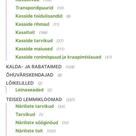
Transpordipuurid
(10)
Kasside toidulisandid
(6)
Kasside rihmad
(11)
Kassitoit
(199)
Kasside tarvikud
(37)
Kasside maiused
(111)
Kasside ronimispuud ja kraapimislauad
(37)
KALDA- JA RABATAIMED
(109)
ÕHUVÄRSKENDAJAD
(6)
LÕIKELILLED
(2)
Leinaseaded
(2)
TEISED LEMMIKLOOMAD
(297)
Näriliste tarvikud
(34)
Tarvikud
(1)
Näriliste sööginõud
(10)
Näriliste toit
(100)