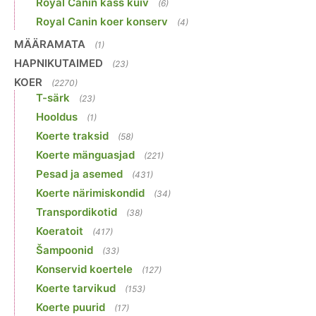
Royal Canin kass kuiv
(6)
Royal Canin koer konserv
(4)
MÄÄRAMATA
(1)
HAPNIKUTAIMED
(23)
KOER
(2270)
T-särk
(23)
Hooldus
(1)
Koerte traksid
(58)
Koerte mänguasjad
(221)
Pesad ja asemed
(431)
Koerte närimiskondid
(34)
Transpordikotid
(38)
Koeratoit
(417)
Šampoonid
(33)
Konservid koertele
(127)
Koerte tarvikud
(153)
Koerte puurid
(17)