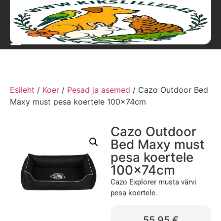
Esileht
/
Koer
/
Pesad ja asemed
/ Cazo Outdoor Bed
Maxy must pesa koertele 100x74cm
Cazo Outdoor
Bed Maxy must
pesa koertele
100x74cm
Cazo Explorer musta värvi
pesa koertele.
55,95
€