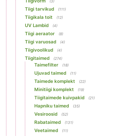
Tiigivorm
(3)
Tiigi tarvikud
(111)
Tiigikala toit
(12)
UV Lambid
(4)
Tiigi aeraator
(8)
Tiigi varuosad
(4)
Tiigivoolikud
(4)
Tiigitaimed
(274)
Taimefilter
(18)
Ujuvad taimed
(11)
Taimede komplekt
(22)
Minitiigi komplekt
(19)
Tiigitaimede kuivpakid
(21)
Hapniku taimed
(35)
Vesiroosid
(52)
Rabataimed
(131)
Veetaimed
(11)