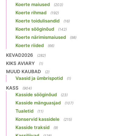
Koerte maiused
(203)
Koerte rihmad
(192)
Koerte toidulisandid
(16)
Koerte sööginõud
(142)
Koerte närimismaiused
(98)
Koerte riided
(66)
KEVAD2026
(282)
KIKS AVIARY
(1)
MUUD KAUBAD
(2)
Vaasid ja ümbrispotid
(1)
KASS
(904)
Kasside sööginõud
(23)
Kasside mänguasjad
(107)
Tualetid
(11)
Konservid kassidele
(215)
Kasside traksid
(9)
Kassiliivad
(128)