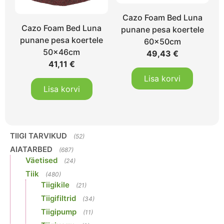
Cazo Foam Bed Luna
Cazo Foam Bed Luna
punane pesa koertele
punane pesa koertele
60x50cm
50x46cm
49,43
€
41,11
€
Lisa korvi
Lisa korvi
TIIGI TARVIKUD
(52)
AIATARBED
(687)
Väetised
(24)
Tiik
(480)
Tiigikile
(21)
Tiigifiltrid
(34)
Tiigipump
(11)