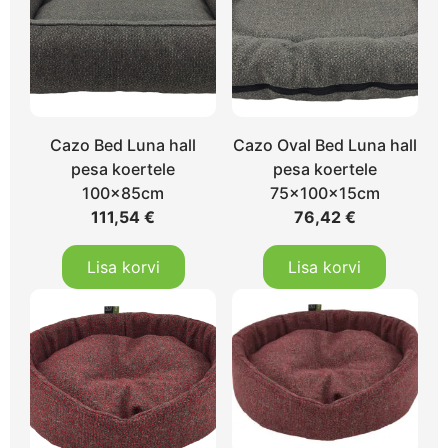
Cazo Bed Luna hall
Cazo Oval Bed Luna hall
pesa koertele
pesa koertele
100x85cm
75x100x15cm
111,54
€
76,42
€
Lisa korvi
Lisa korvi