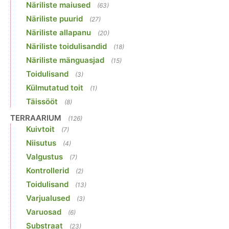
Näriliste maiused
(63)
Näriliste puurid
(27)
Näriliste allapanu
(20)
Näriliste toidulisandid
(18)
Näriliste mänguasjad
(15)
Toidulisand
(3)
Külmutatud toit
(1)
Täissööt
(8)
TERRAARIUM
(126)
Kuivtoit
(7)
Niisutus
(4)
Valgustus
(7)
Kontrollerid
(2)
Toidulisand
(13)
Varjualused
(3)
Varuosad
(6)
Substraat
(23)