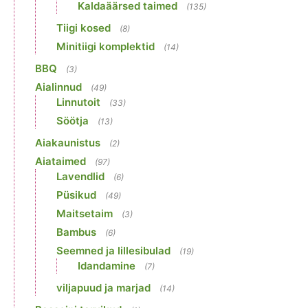
Kaldaäärsed taimed
(135)
Tiigi kosed
(8)
Minitiigi komplektid
(14)
BBQ
(3)
Aialinnud
(49)
Linnutoit
(33)
Söötja
(13)
Aiakaunistus
(2)
Aiataimed
(97)
Lavendlid
(6)
Püsikud
(49)
Maitsetaim
(3)
Bambus
(6)
Seemned ja lillesibulad
(19)
Idandamine
(7)
viljapuud ja marjad
(14)