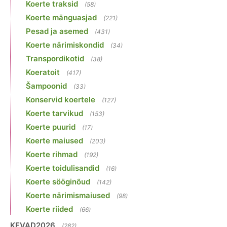
Koerte traksid
(58)
Koerte mänguasjad
(221)
Pesad ja asemed
(431)
Koerte närimiskondid
(34)
Transpordikotid
(38)
Koeratoit
(417)
Šampoonid
(33)
Konservid koertele
(127)
Koerte tarvikud
(153)
Koerte puurid
(17)
Koerte maiused
(203)
Koerte rihmad
(192)
Koerte toidulisandid
(16)
Koerte sööginõud
(142)
Koerte närimismaiused
(98)
Koerte riided
(66)
KEVAD2026
(282)