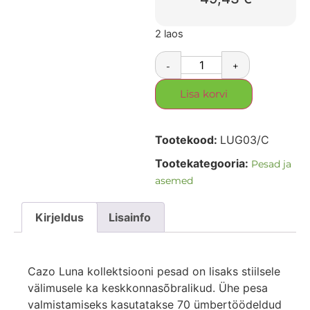
2 laos
-
+
Lisa korvi
Tootekood:
LUG03/C
Tootekategooria:
Pesad ja
asemed
Kirjeldus
Lisainfo
Cazo Luna kollektsiooni pesad on lisaks stiilsele
välimusele ka keskkonnasõbralikud. Ühe pesa
valmistamiseks kasutatakse 70 ümbertöödeldud