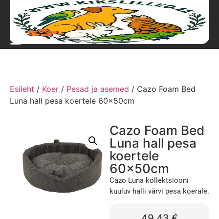
Esileht
/
Koer
/
Pesad ja asemed
/ Cazo Foam Bed
Luna hall pesa koertele 60x50cm
Cazo Foam Bed
Luna hall pesa
koertele
60x50cm
Cazo Luna kollektsiooni
kuuluv halli värvi pesa koerale.
49,43
€