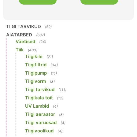
TIIGI TARVIKUD
(52)
AIATARBED
(687)
Väetised
(24)
Tiik
(480)
Tiigikile
(21)
Tiigifiltrid
(34)
Tiigipump
(11)
Tiigivorm
(3)
Tiigi tarvikud
(111)
Tiigikala toit
(12)
UV Lambid
(4)
Tiigi aeraator
(8)
Tiigi varuosad
(4)
Tiigivoolikud
(4)