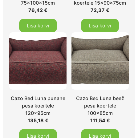
75x100x15cm
koertele 15x90x75cm
76,42
€
72,37
€
Lisa korvi
Lisa korvi
Cazo Bed Luna punane
Cazo Bed Luna beež
pesa koertele
pesa koertele
120x95cm
100x85cm
135,18
€
111,54
€
Lisa korvi
Lisa korvi