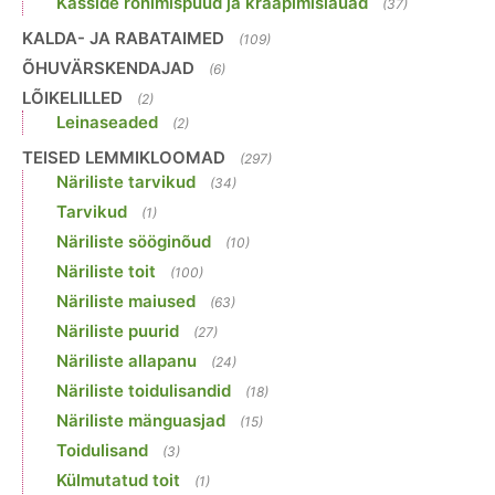
Kasside ronimispuud ja kraapimislauad
(37)
KALDA- JA RABATAIMED
(109)
ÕHUVÄRSKENDAJAD
(6)
LÕIKELILLED
(2)
Leinaseaded
(2)
TEISED LEMMIKLOOMAD
(297)
Näriliste tarvikud
(34)
Tarvikud
(1)
Näriliste sööginõud
(10)
Näriliste toit
(100)
Näriliste maiused
(63)
Näriliste puurid
(27)
Näriliste allapanu
(24)
Näriliste toidulisandid
(18)
Näriliste mänguasjad
(15)
Toidulisand
(3)
Külmutatud toit
(1)