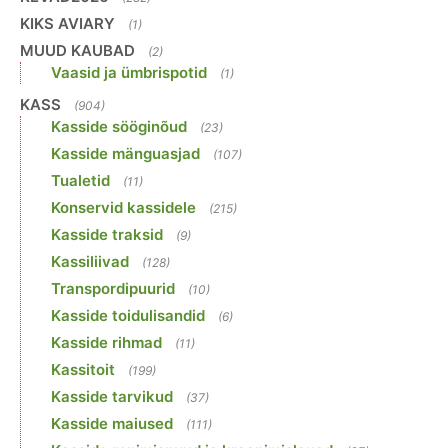
KIKS AVIARY
(1)
MUUD KAUBAD
(2)
Vaasid ja ümbrispotid
(1)
KASS
(904)
Kasside sööginõud
(23)
Kasside mänguasjad
(107)
Tualetid
(11)
Konservid kassidele
(215)
Kasside traksid
(9)
Kassiliivad
(128)
Transpordipuurid
(10)
Kasside toidulisandid
(6)
Kasside rihmad
(11)
Kassitoit
(199)
Kasside tarvikud
(37)
Kasside maiused
(111)