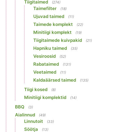
Tiigitaimed
(274)
Taimefilter
(18)
Ujuvad taimed
(11)
Taimede komplekt
(22)
Minitiigi komplekt
(19)
Tiigitaimede kuivpakid
(21)
Hapniku taimed
(35)
Vesiroosid
(52)
Rabataimed
(131)
Veetaimed
(11)
Kaldaäärsed taimed
(135)
Tiigi kosed
(8)
Minitiigi komplektid
(14)
BBQ
(3)
Aialinnud
(49)
Linnutoit
(33)
Söötja
(13)