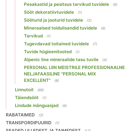
Pesakastid ja pesitsus tarvikud tuvidele
(6)
Sööt dekoratiivtuvidele
(1)
Sööturid ja jooturid tuvidele
(3)
Mineraalsed toidulisandid tuvidele
(9)
Tarvikud
(1)
Tugevdavad toitained tuvidele
(7)
Tuvide hügieenitooted
(1)
Alpenic line mineraalide tasu tuvile
(4)
PERSONAL LIIN MEISTRILE PROFESSIONAALNE
NELJAFAASILINE "PERSONAL MIX
EXCELLENT"
(8)
Linnutoit
(66)
Täiendsööt
(1)
Lindude mänguasjad
(6)
RABATAIMED
(3)
TRANSPORDIPUURID
(1)
SEADED LILLEDEST JA TAIMEDEST
(17)