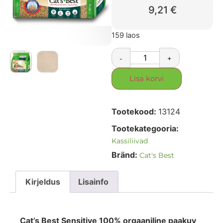
9,21
€
159 laos
-
+
Lisa korvi
Tootekood:
13124
Tootekategooria:
Kassiliivad
Bränd:
Cat's Best
Kirjeldus
Lisainfo
Cat’s Best Sensitive 100% orgaaniline paakuv