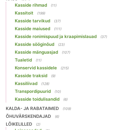
Kasside rihmad
(11)
Kassitoit
(199)
Kasside tarvikud
(37)
Kasside maiused
(111)
Kasside ronimispuud ja kraapimislauad
(37)
Kasside sööginõud
(23)
Kasside mänguasjad
(107)
Tualetid
(11)
Konservid kassidele
(215)
Kasside traksid
(9)
Kassiliivad
(128)
Transpordipuurid
(10)
Kasside toidulisandid
(6)
KALDA- JA RABATAIMED
(109)
ÕHUVÄRSKENDAJAD
(6)
LÕIKELILLED
(2)