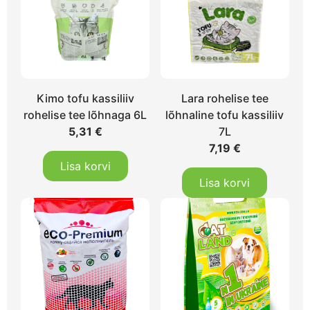
Kimo tofu kassiliiv
Lara rohelise tee
rohelise tee lõhnaga 6L
lõhnaline tofu kassiliiv
5,31
€
7L
7,19
€
Lisa korvi
Lisa korvi