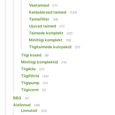
Veetaimed
(11)
Kaldaäärsed taimed
(135)
Taimefilter
(18)
Ujuvad taimed
(11)
Taimede komplekt
(22)
Minitiigi komplekt
(19)
Tiigitaimede kuivpakid
(21)
Tiigi kosed
(8)
Minitiigi komplektid
(14)
Tiigikile
(21)
Tiigifiltrid
(34)
Tiigipump
(11)
Tiigivorm
(3)
BBQ
(3)
Aialinnud
(49)
Linnutoit
(33)