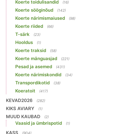
Koerte toidulisandid
(16)
Koerte sööginõud
(142)
Koerte närimismaiused
(98)
Koerte riided
(66)
T-särk
(23)
Hooldus
(1)
Koerte traksid
(58)
Koerte mänguasjad
(221)
Pesad ja asemed
(431)
Koerte närimiskondid
(34)
Transpordikotid
(38)
Koeratoit
(417)
KEVAD2026
(282)
KIKS AVIARY
(1)
MUUD KAUBAD
(2)
Vaasid ja ümbrispotid
(1)
KASS
(904)