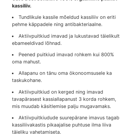
kassiliiv.
Tundlikule kassile mõeldud kassiliiv on eriti
pehme käppadele ning antibakteriaalne.
Aktiivpuitkiud imavad ja lukustavad täielikult
ebameeldivad lõhnad.
Peened puitkiud imavad rohkem kui 800%
oma mahust.
Allapanu on tänu oma ökonoomsusele ka
taskukohane.
Aktiivpuitkiud on kerged ning imavad
tavapärasest kassiallapanust 3 korda rohkem,
mis muudab käsitlemise palju mugavamaks.
Aktiivpuitkiudude suurepärane imavus tagab
kassiliivakastis pikaajalise puhtuse ilma liiva
täieliku vahetamiseta.