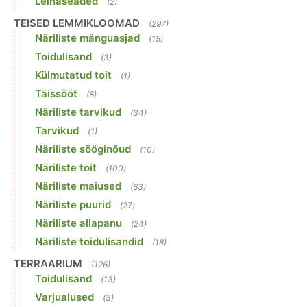
Leinaseaded
(2)
TEISED LEMMIKLOOMAD
(297)
Näriliste mänguasjad
(15)
Toidulisand
(3)
Külmutatud toit
(1)
Täissööt
(8)
Näriliste tarvikud
(34)
Tarvikud
(1)
Näriliste sööginõud
(10)
Näriliste toit
(100)
Näriliste maiused
(63)
Näriliste puurid
(27)
Näriliste allapanu
(24)
Näriliste toidulisandid
(18)
TERRAARIUM
(126)
Toidulisand
(13)
Varjualused
(3)