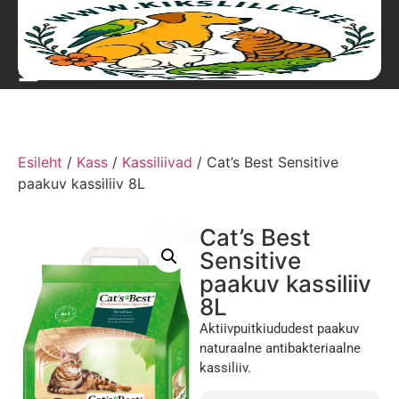
Esileht
/
Kass
/
Kassiliivad
/ Cat’s Best Sensitive
paakuv kassiliiv 8L
Cat’s Best
Sensitive
paakuv kassiliiv
8L
Aktiivpuitkiududest paakuv
naturaalne antibakteriaalne
kassiliiv.