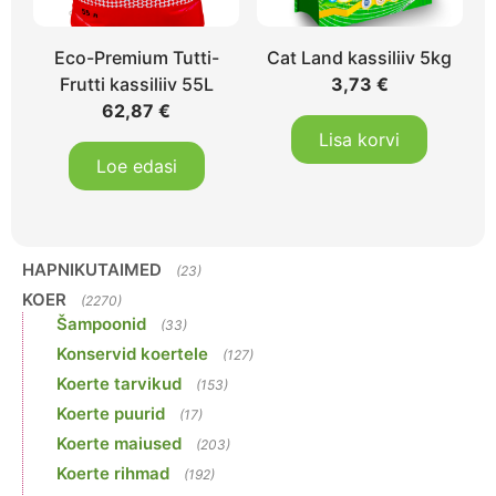
Eco-Premium Tutti-
Cat Land kassiliiv 5kg
Frutti kassiliiv 55L
3,73
€
62,87
€
Lisa korvi
Loe edasi
HAPNIKUTAIMED
(23)
KOER
(2270)
Šampoonid
(33)
Konservid koertele
(127)
Koerte tarvikud
(153)
Koerte puurid
(17)
Koerte maiused
(203)
Koerte rihmad
(192)