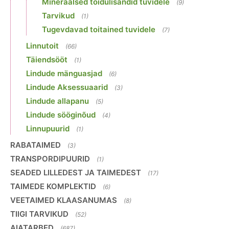
Mineraalsed toidulisandid tuvidele
(9)
Tarvikud
(1)
Tugevdavad toitained tuvidele
(7)
Linnutoit
(66)
Täiendsööt
(1)
Lindude mänguasjad
(6)
Lindude Aksessuaarid
(3)
Lindude allapanu
(5)
Lindude sööginõud
(4)
Linnupuurid
(1)
RABATAIMED
(3)
TRANSPORDIPUURID
(1)
SEADED LILLEDEST JA TAIMEDEST
(17)
TAIMEDE KOMPLEKTID
(6)
VEETAIMED KLAASANUMAS
(8)
TIIGI TARVIKUD
(52)
AIATARBED
(687)