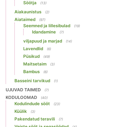
Söötja
(13)
Aiakaunistus
(2)
Aiataimed
(97)
Seemned ja lillesibulad
(19)
Idandamine
(7)
viljapuud ja marjad
(14)
Lavendlid
(6)
Püsikud
(49)
Maitsetaim
(3)
Bambus
(6)
Basseini tarvikud
(1)
UJUVAD TAIMED
(7)
KODULOOMAD
(40)
Kodulindude sööt
(23)
Küülik
(3)
Pakendatud teravili
(7)
Veiste sööt ja segasöödad
(4)