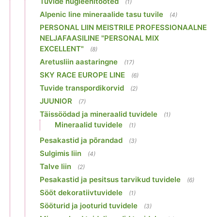
Tuvide hügieenitooted
(1)
Alpenic line mineraalide tasu tuvile
(4)
PERSONAL LIIN MEISTRILE PROFESSIONAALNE
NELJAFAASILINE "PERSONAL MIX
EXCELLENT"
(8)
Aretusliin aastaringne
(17)
SKY RACE EUROPE LINE
(6)
Tuvide transpordikorvid
(2)
JUUNIOR
(7)
Täissöödad ja mineraalid tuvidele
(1)
Mineraalid tuvidele
(1)
Pesakastid ja põrandad
(3)
Sulgimis liin
(4)
Talve liin
(2)
Pesakastid ja pesitsus tarvikud tuvidele
(6)
Sööt dekoratiivtuvidele
(1)
Sööturid ja jooturid tuvidele
(3)