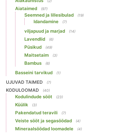
Aiakaunistus
(2)
Aiataimed
(97)
Seemned ja lillesibulad
(19)
Idandamine
(7)
viljapuud ja marjad
(14)
Lavendlid
(6)
Püsikud
(49)
Maitsetaim
(3)
Bambus
(6)
Basseini tarvikud
(1)
UJUVAD TAIMED
(7)
KODULOOMAD
(40)
Kodulindude sööt
(23)
Küülik
(3)
Pakendatud teravili
(7)
Veiste sööt ja segasöödad
(4)
Mineraalsöödad loomadele
(4)