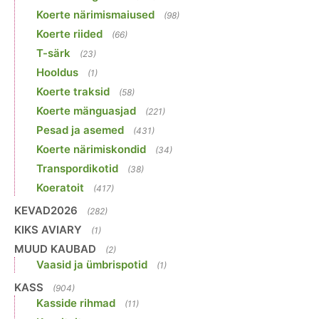
Koerte närimismaiused
(98)
Koerte riided
(66)
T-särk
(23)
Hooldus
(1)
Koerte traksid
(58)
Koerte mänguasjad
(221)
Pesad ja asemed
(431)
Koerte närimiskondid
(34)
Transpordikotid
(38)
Koeratoit
(417)
KEVAD2026
(282)
KIKS AVIARY
(1)
MUUD KAUBAD
(2)
Vaasid ja ümbrispotid
(1)
KASS
(904)
Kasside rihmad
(11)