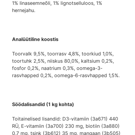
1% linaseemneõli, 1% lignotselluloos, 1%
hernejahu.
Analüütiline koostis
Toorvalk 9,5%, toorrasv 4,8%, toorkiud 1,0%,
toortuhk 2,5%, niiskus 80,0%, kaltsium 0,2%,
fosfor 0,2%, naatrium 0,3%, oomega-3-
rasvhapped 0,2%, oomega-6-rasvhapped 1,5%.
Söödalisandid (1 kg kohta)
Toitainelised lisandid: D3-vitamiin (3a671) 440
RÜ, E-vitamiin (3a700) 230 mg, biotiin (3a880)
0,7 mg, tsink (3b612) 35 mg, mangaan (3b505)