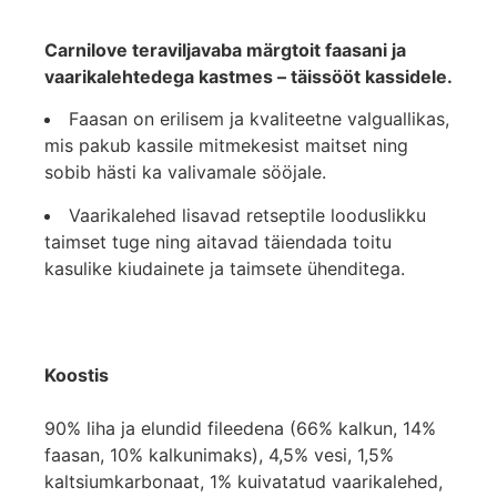
Carnilove teraviljavaba märgtoit faasani ja
vaarikalehtedega kastmes – täissööt kassidele.
Faasan on erilisem ja kvaliteetne valguallikas,
mis pakub kassile mitmekesist maitset ning
sobib hästi ka valivamale sööjale.
Vaarikalehed lisavad retseptile looduslikku
taimset tuge ning aitavad täiendada toitu
kasulike kiudainete ja taimsete ühenditega.
Koostis
90% liha ja elundid fileedena (66% kalkun, 14%
faasan, 10% kalkunimaks), 4,5% vesi, 1,5%
kaltsiumkarbonaat, 1% kuivatatud vaarikalehed,