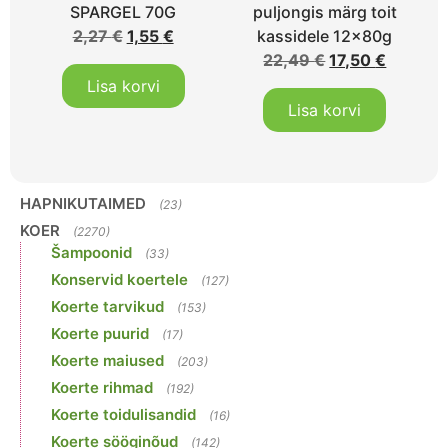
SPARGEL 70G
puljongis märg toit
2,27
€
1,55
€
kassidele 12x80g
22,49
€
17,50
€
Lisa korvi
Lisa korvi
HAPNIKUTAIMED
(23)
KOER
(2270)
Šampoonid
(33)
Konservid koertele
(127)
Koerte tarvikud
(153)
Koerte puurid
(17)
Koerte maiused
(203)
Koerte rihmad
(192)
Koerte toidulisandid
(16)
Koerte sööginõud
(142)