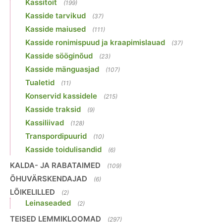
Kassitoit
(199)
Kasside tarvikud
(37)
Kasside maiused
(111)
Kasside ronimispuud ja kraapimislauad
(37)
Kasside sööginõud
(23)
Kasside mänguasjad
(107)
Tualetid
(11)
Konservid kassidele
(215)
Kasside traksid
(9)
Kassiliivad
(128)
Transpordipuurid
(10)
Kasside toidulisandid
(6)
KALDA- JA RABATAIMED
(109)
ÕHUVÄRSKENDAJAD
(6)
LÕIKELILLED
(2)
Leinaseaded
(2)
TEISED LEMMIKLOOMAD
(297)