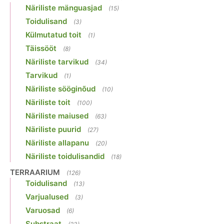
Näriliste mänguasjad
(15)
Toidulisand
(3)
Külmutatud toit
(1)
Täissööt
(8)
Näriliste tarvikud
(34)
Tarvikud
(1)
Näriliste sööginõud
(10)
Näriliste toit
(100)
Näriliste maiused
(63)
Näriliste puurid
(27)
Näriliste allapanu
(20)
Näriliste toidulisandid
(18)
TERRAARIUM
(126)
Toidulisand
(13)
Varjualused
(3)
Varuosad
(6)
Substraat