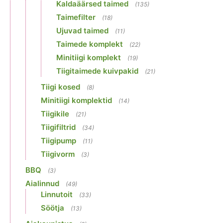
Kaldaäärsed taimed
(135)
Taimefilter
(18)
Ujuvad taimed
(11)
Taimede komplekt
(22)
Minitiigi komplekt
(19)
Tiigitaimede kuivpakid
(21)
Tiigi kosed
(8)
Minitiigi komplektid
(14)
Tiigikile
(21)
Tiigifiltrid
(34)
Tiigipump
(11)
Tiigivorm
(3)
BBQ
(3)
Aialinnud
(49)
Linnutoit
(33)
Söötja
(13)