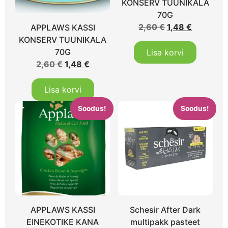
KONSERV TUUNIKALA
70G
2,60
€
1,48
€
APPLAWS KASSI
KONSERV TUUNIKALA
70G
Lisa korvi
2,60
€
1,48
€
Lisa korvi
Soodus!
Soodus!
APPLAWS KASSI
Schesir After Dark
EINEKOTIKE KANA
multipakk pasteet