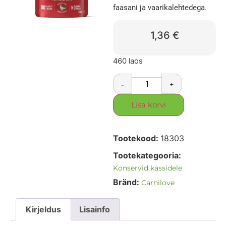
faasani ja vaarikalehtedega.
1,36
€
460 laos
-
+
Lisa korvi
Tootekood:
18303
Tootekategooria:
Konservid kassidele
Bränd:
Carnilove
Kirjeldus
Lisainfo