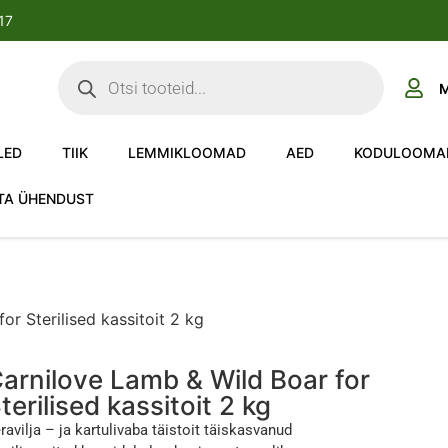
-17
M
LED
TIIK
LEMMIKLOOMAD
AED
KODULOOMA
TA ÜHENDUST
or Sterilised kassitoit 2 kg
arnilove Lamb & Wild Boar for
terilised kassitoit 2 kg
ravilja – ja kartulivaba täistoit täiskasvanud