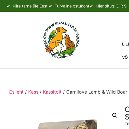
Kiire tarne üle Eesti
Turvaline ostukoht
Klienditugi E-R 9
LIL
VÕ
Esileht
/
Kass
/
Kassitoit
/ Carnilove Lamb & Wild Boar f
C
S
Te