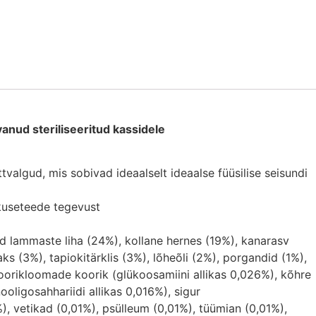
anud steriliseeritud kassidele
tvalgud, mis sobivad ideaalselt ideaalse füüsilise seisundi
 kuseteede tegevust
d lammaste liha (24%), kollane hernes (19%), kanarasv
s (3%), tapiokitärklis (3%), lõheõli (2%), porgandid (1%),
oorikloomade koorik (glükoosamiini allikas 0,026%), kõhre
ooligosahhariidi allikas 0,016%), sigur
1%), vetikad (0,01%), psülleum (0,01%), tüümian (0,01%),