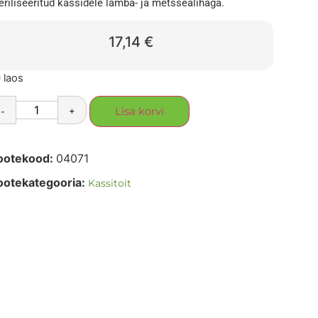
eriliseeritud kassidele lamba- ja metssealihaga.
17,14
€
 laos
-
+
Lisa korvi
ootekood:
04071
ootekategooria:
Kassitoit