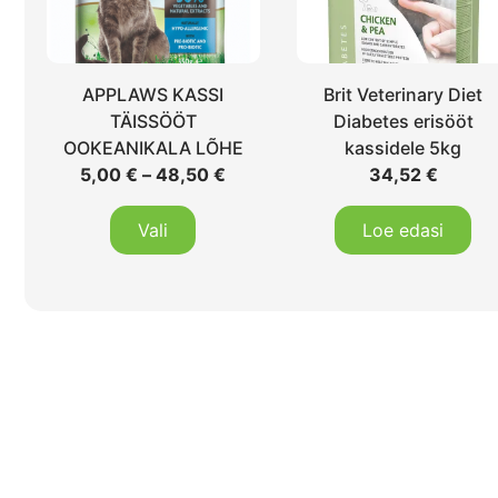
APPLAWS KASSI
Brit Veterinary Diet
TÄISSÖÖT
Diabetes erisööt
OOKEANIKALA LÕHE
kassidele 5kg
5,00
€
–
48,50
€
34,52
€
Vali
Loe edasi