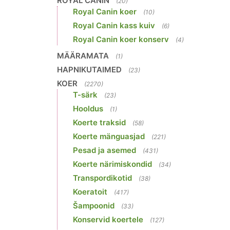
ROYAL CANIN
(20)
Royal Canin koer
(10)
Royal Canin kass kuiv
(6)
Royal Canin koer konserv
(4)
MÄÄRAMATA
(1)
HAPNIKUTAIMED
(23)
KOER
(2270)
T-särk
(23)
Hooldus
(1)
Koerte traksid
(58)
Koerte mänguasjad
(221)
Pesad ja asemed
(431)
Koerte närimiskondid
(34)
Transpordikotid
(38)
Koeratoit
(417)
Šampoonid
(33)
Konservid koertele
(127)