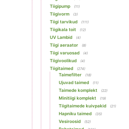
Tiigipump
(11)
Tiigivorm
(3)
Tiigi tarvikud
(111)
Tiigikala toit
(12)
UV Lambid
(4)
Tiigi aeraator
(8)
Tiigi varuosad
(4)
Tiigivoolikud
(4)
Tiigitaimed
(274)
Taimefilter
(18)
Ujuvad taimed
(11)
Taimede komplekt
(22)
Minitiigi komplekt
(19)
Tiigitaimede kuivpakid
(21)
Hapniku taimed
(35)
Vesiroosid
(52)