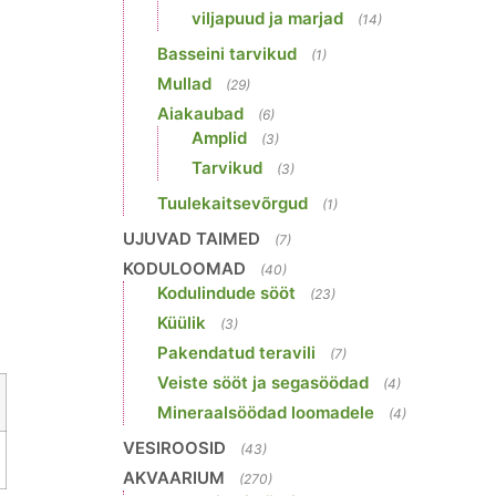
viljapuud ja marjad
(14)
Basseini tarvikud
(1)
Mullad
(29)
Aiakaubad
(6)
Amplid
(3)
Tarvikud
(3)
Tuulekaitsevõrgud
(1)
UJUVAD TAIMED
(7)
KODULOOMAD
(40)
Kodulindude sööt
(23)
Küülik
(3)
Pakendatud teravili
(7)
Veiste sööt ja segasöödad
(4)
Mineraalsöödad loomadele
(4)
VESIROOSID
(43)
AKVAARIUM
(270)