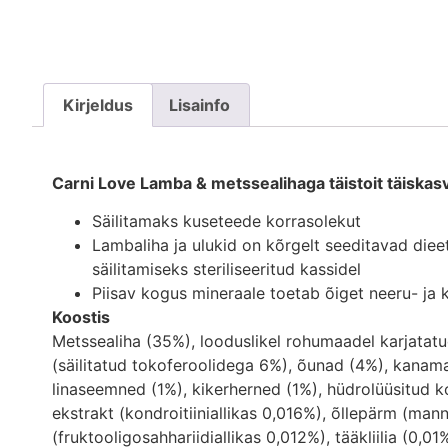
Kirjeldus
Lisainfo
Carni Love Lamba & metssealihaga täistoit täiskasv
Säilitamaks kuseteede korrasolekut
Lambaliha ja ulukid on kõrgelt seeditavad dieet
säilitamiseks steriliseeritud kassidel
Piisav kogus mineraale toetab õiget neeru- ja
Koostis
Metssealiha (35%), looduslikel rohumaadel karjatatu
(säilitatud tokoferoolidega 6%), õunad (4%), kanamak
linaseemned (1%), kikerherned (1%), hüdrolüüsitud k
ekstrakt (kondroitiiniallikas 0,016%), õllepärm (mann
(fruktooligosahhariidiallikas 0,012%), tääkliilia (0,0