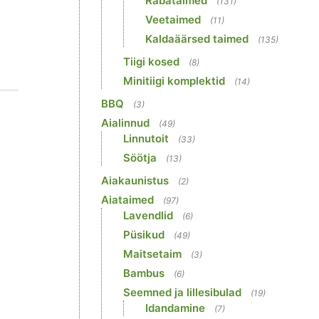
Rabataimed
(131)
Veetaimed
(11)
Kaldaäärsed taimed
(135)
Tiigi kosed
(8)
Minitiigi komplektid
(14)
BBQ
(3)
Aialinnud
(49)
Linnutoit
(33)
Söötja
(13)
Aiakaunistus
(2)
Aiataimed
(97)
Lavendlid
(6)
Püsikud
(49)
Maitsetaim
(3)
Bambus
(6)
Seemned ja lillesibulad
(19)
Idandamine
(7)