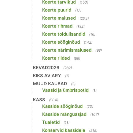
Koerte tarvikud
(153)
Koerte puurid
(17)
Koerte maiused
(203)
Koerte rihmad
(192)
Koerte toidulisandid
(16)
Koerte sööginõud
(142)
Koerte närimismaiused
(98)
Koerte riided
(66)
KEVAD2026
(282)
KIKS AVIARY
(1)
MUUD KAUBAD
(2)
Vaasid ja ümbrispotid
(1)
KASS
(904)
Kasside sööginõud
(23)
Kasside mänguasjad
(107)
Tualetid
(11)
Konservid kassidele
(215)