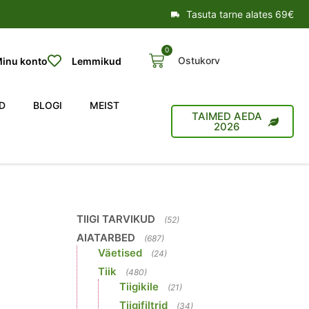
Tasuta tarne alates 69€
0
Ostukorv
inu konto
Lemmikud
D
BLOGI
MEIST
TAIMED AEDA
2026
TIIGI TARVIKUD
(52)
AIATARBED
(687)
Väetised
(24)
Tiik
(480)
Tiigikile
(21)
Tiigifiltrid
(34)