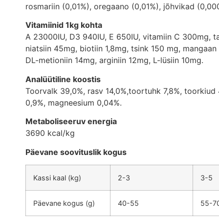
rosmariin (0,01%), oregaano (0,01%), jõhvikad (0,0
Vitamiinid 1kg kohta
A 23000IU, D3 940IU, E 650IU, vitamiin C 300mg, ta
niatsiin 45mg, biotiin 1,8mg, tsink 150 mg, manga
DL-metioniin 14mg, arginiin 12mg, L-lüsiin 10mg.
Analüütiline koostis
Toorvalk 39,0%, rasv 14,0%,toortuhk 7,8%, toorkiud 
0,9%, magneesium 0,04%.
Metaboliseeruv energia
3690 kcal/kg
Päevane soovituslik kogus
Kassi kaal (kg)
2-3
3-5
Päevane kogus (g)
40-55
55-7