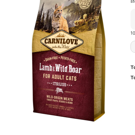
st
10
T
T