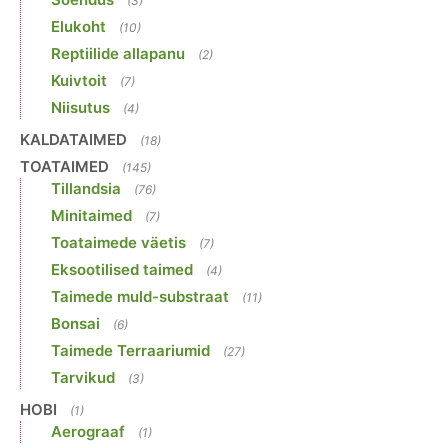
(3)
Elukoht
(10)
Reptiilide allapanu
(2)
Kuivtoit
(7)
Niisutus
(4)
KALDATAIMED
(18)
TOATAIMED
(145)
Tillandsia
(76)
Minitaimed
(7)
Toataimede väetis
(7)
Eksootilised taimed
(4)
Taimede muld-substraat
(11)
Bonsai
(6)
Taimede Terraariumid
(27)
Tarvikud
(3)
HOBI
(1)
Aerograaf
(1)