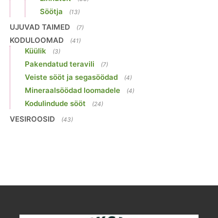
Söötja
(13)
UJUVAD TAIMED
(7)
KODULOOMAD
(41)
Küülik
(3)
Pakendatud teravili
(7)
Veiste sööt ja segasöödad
(4)
Mineraalsöödad loomadele
(4)
Kodulindude sööt
(24)
VESIROOSID
(43)