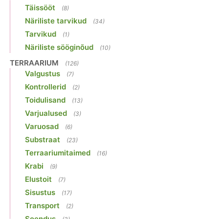
Täissööt
(8)
Näriliste tarvikud
(34)
Tarvikud
(1)
Näriliste sööginõud
(10)
TERRAARIUM
(126)
Valgustus
(7)
Kontrollerid
(2)
Toidulisand
(13)
Varjualused
(3)
Varuosad
(6)
Substraat
(23)
Terraariumitaimed
(16)
Krabi
(9)
Elustoit
(7)
Sisustus
(17)
Transport
(2)
Soendus