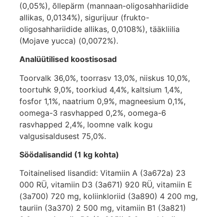
(0,05%), õllepärm (mannaan-oligosahhariidide
allikas, 0,0134%), sigurijuur (frukto-
oligosahhariidide allikas, 0,0108%), tääkliilia
(Mojave yucca) (0,0072%).
Analüütilised koostisosad
Toorvalk 36,0%, toorrasv 13,0%, niiskus 10,0%,
toortuhk 9,0%, toorkiud 4,4%, kaltsium 1,4%,
fosfor 1,1%, naatrium 0,9%, magneesium 0,1%,
oomega-3 rasvhapped 0,2%, oomega-6
rasvhapped 2,4%, loomne valk kogu
valgusisaldusest 75,0%.
Söödalisandid (1 kg kohta)
Toitainelised lisandid: Vitamiin A (3a672a) 23
000 RÜ, vitamiin D3 (3a671) 920 RÜ, vitamiin E
(3a700) 720 mg, koliinkloriid (3a890) 4 200 mg,
tauriin (3a370) 2 500 mg, vitamiin B1 (3a821)