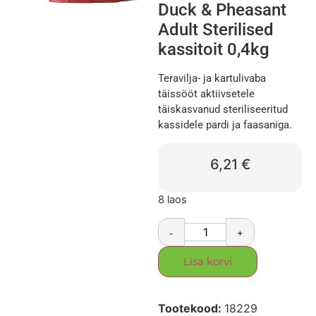
Duck & Pheasant
Adult Sterilised
kassitoit 0,4kg
Teravilja- ja kartulivaba
täissööt aktiivsetele
täiskasvanud steriliseeritud
kassidele pardi ja faasaniga.
6,21
€
8 laos
-
+
Lisa korvi
Tootekood:
18229