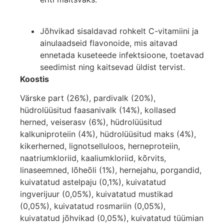
Jõhvikad sisaldavad rohkelt C-vitamiini ja
ainulaadseid flavonoide, mis aitavad
ennetada kuseteede infektsioone, toetavad
seedimist ning kaitsevad üldist tervist.
Koostis
Värske part (26%), pardivalk (20%),
hüdrolüüsitud faasanivalk (14%), kollased
herned, veiserasv (6%), hüdrolüüsitud
kalkuniproteiin (4%), hüdrolüüsitud maks (4%),
kikerherned, lignotselluloos, herneproteiin,
naatriumkloriid, kaaliumkloriid, kõrvits,
linaseemned, lõheõli (1%), hernejahu, porgandid,
kuivatatud astelpaju (0,1%), kuivatatud
ingverijuur (0,05%), kuivatatud mustikad
(0,05%), kuivatatud rosmariin (0,05%),
kuivatatud jõhvikad (0,05%), kuivatatud tüümian