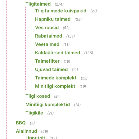
Tiigitaimed
(274)
Tiigitaimede kuivpakid
(21)
Hapniku taimed
(35)
Vesiroosid
(52)
Rabataimed
(131)
Veetaimed
(11)
Kaldaäärsed taimed
(135)
Taimefilter
(18)
Ujuvad taimed
(11)
Taimede komplekt
(22)
Minitiigi komplekt
(19)
Tiigi kosed
(8)
Minitiigi komplektid
(14)
Tiigikile
(21)
BBQ
(3)
Aialinnud
(49)
Linnutoit
(33)