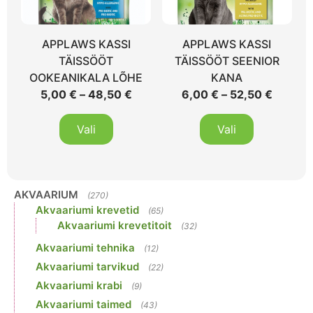
APPLAWS KASSI
APPLAWS KASSI
TÄISSÖÖT
TÄISSÖÖT SEENIOR
OOKEANIKALA LÕHE
KANA
5,00
€
–
48,50
€
6,00
€
–
52,50
€
Vali
Vali
AKVAARIUM
(270)
Akvaariumi krevetid
(65)
Akvaariumi krevetitoit
(32)
Akvaariumi tehnika
(12)
Akvaariumi tarvikud
(22)
Akvaariumi krabi
(9)
Akvaariumi taimed
(43)