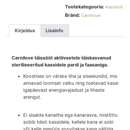
Tootekategooria:
Kassitoit
Bränd:
Carnilove
Kirjeldus
Lisainfo
Carnilove täissööt aktiivsetele täiskasvanud
steriliseeritud kassidele pardi ja faasaniga.
Koostises on värske liha ja siseelundid, mis
annavad loomset valku ning toetavad kassi
igapäevast energiavajadust ja lihaste
arengut.
Ei sisalda kanaliha ega kanarasva, mistõttu
sobib hästi kassidele, kellele kana ei sobi
või kelle menüüs soovitakse kana vältida.