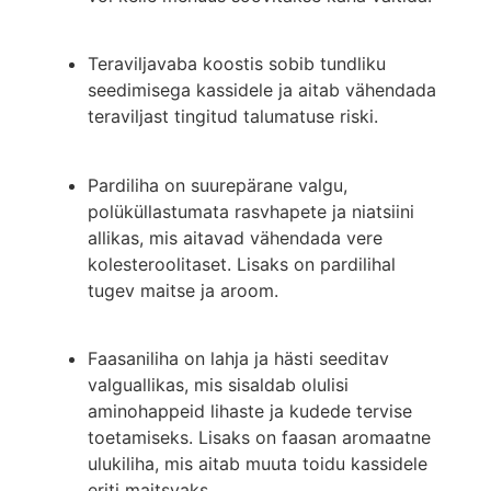
Teraviljavaba koostis sobib tundliku
seedimisega kassidele ja aitab vähendada
teraviljast tingitud talumatuse riski.
Pardiliha on suurepärane valgu,
polüküllastumata rasvhapete ja niatsiini
allikas, mis aitavad vähendada vere
kolesteroolitaset. Lisaks on pardilihal
tugev maitse ja aroom.
Faasaniliha on lahja ja hästi seeditav
valguallikas, mis sisaldab olulisi
aminohappeid lihaste ja kudede tervise
toetamiseks. Lisaks on faasan aromaatne
ulukiliha, mis aitab muuta toidu kassidele
eriti maitsvaks.