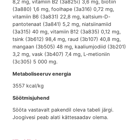
8,2 mg, vitamiin B2 (3a825i) 3,6 mg, biotiin
(3a880) 1,6 mg, foolhape (3a316) 0,72 mg,
vitamiin B6 (3a831) 22,8 mg, kaltsium-D-
pantotenaat (3a841) 5,2 mg, niatsiinamiid
(3a315) 40 mg, vitamiin B12 (3a835) 0,12 mg,
tsink (3b612) 98,4 mg, raud (3b107) 40,8 mg,
mangaan (3b505) 48 mg, kaaliumjodiid (3b201)
3,2 mg, vask (3b407) 7,4 mg, L-metioniin
(3c305) 5 000 mg.
Metaboliseeruv energia
3557 kcal/kg
Söötmisjuhend
Sööta vastavalt pakendil oleva tabeli järgi.
Joogivesi peab alati kättesaadav olema.