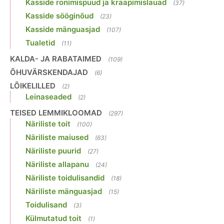
Kasside ronimispuud ja kraapimislauad
(37)
Kasside sööginõud
(23)
Kasside mänguasjad
(107)
Tualetid
(11)
KALDA- JA RABATAIMED
(109)
ÕHUVÄRSKENDAJAD
(6)
LÕIKELILLED
(2)
Leinaseaded
(2)
TEISED LEMMIKLOOMAD
(297)
Näriliste toit
(100)
Näriliste maiused
(63)
Näriliste puurid
(27)
Näriliste allapanu
(24)
Näriliste toidulisandid
(18)
Näriliste mänguasjad
(15)
Toidulisand
(3)
Külmutatud toit
(1)