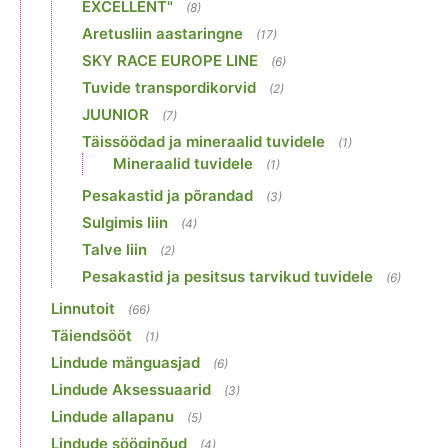
EXCELLENT"
(8)
Aretusliin aastaringne
(17)
SKY RACE EUROPE LINE
(6)
Tuvide transpordikorvid
(2)
JUUNIOR
(7)
Täissöödad ja mineraalid tuvidele
(1)
Mineraalid tuvidele
(1)
Pesakastid ja põrandad
(3)
Sulgimis liin
(4)
Talve liin
(2)
Pesakastid ja pesitsus tarvikud tuvidele
(6)
Linnutoit
(66)
Täiendsööt
(1)
Lindude mänguasjad
(6)
Lindude Aksessuaarid
(3)
Lindude allapanu
(5)
Lindude sööginõud
(4)