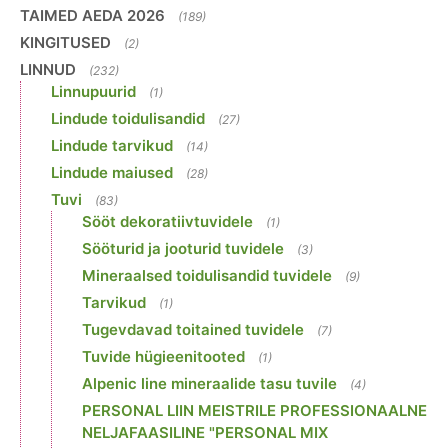
TAIMED AEDA 2026
(189)
KINGITUSED
(2)
LINNUD
(232)
Linnupuurid
(1)
Lindude toidulisandid
(27)
Lindude tarvikud
(14)
Lindude maiused
(28)
Tuvi
(83)
Sööt dekoratiivtuvidele
(1)
Sööturid ja jooturid tuvidele
(3)
Mineraalsed toidulisandid tuvidele
(9)
Tarvikud
(1)
Tugevdavad toitained tuvidele
(7)
Tuvide hügieenitooted
(1)
Alpenic line mineraalide tasu tuvile
(4)
PERSONAL LIIN MEISTRILE PROFESSIONAALNE
NELJAFAASILINE "PERSONAL MIX