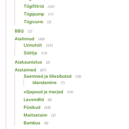
Tiigifiltrid
(34)
Tiigipump
(11)
Tiigivorm
(3)
BBQ
(3)
Aialinnud
(49)
Linnutoit
(33)
Söötja
(13)
Aiakaunistus
(2)
Aiataimed
(97)
Seemned ja lillesibulad
(19)
Idandamine
(7)
viljapuud ja marjad
(14)
Lavendlid
(6)
Püsikud
(49)
Maitsetaim
(3)
Bambus
(6)