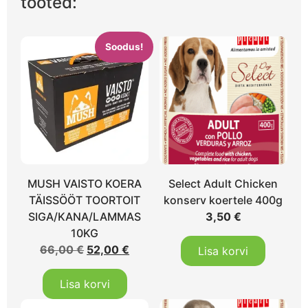
tooted:
Soodus!
MUSH VAISTO KOERA
Select Adult Chicken
TÄISSÖÖT TOORTOIT
konserv koertele 400g
SIGA/KANA/LAMMAS
3,50
€
10KG
66,00
€
52,00
€
Lisa korvi
Lisa korvi