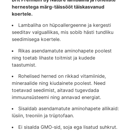
hernestega märg-täissööt täiskasvanud
koertele.
Lambaliha on hüpoallergeenne ja kergesti
seeditav valguallikas, mis sobib hästi tundliku
seedimisega koertele.
Rikas asendamatute aminohapete poolest
ning toetab lihaste toitmist ja kudede
taastumist.
Rohelised herned on rikkad vitamiinide,
mineraalide ning kiudainete poolest. Need
toetavad seedimist, aitavad tugevdada
immuunsüsteemi ning annavad energiat.
Sisaldab asendamatute aminohapete allikaid:
lüsiin, treoniin ja trüptofaan.
Ei sisalda GMO-sid, soja ega lisatud suhkrut.