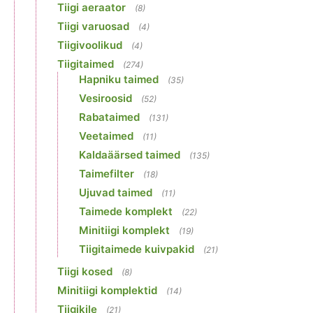
Tiigi aeraator
(8)
Tiigi varuosad
(4)
Tiigivoolikud
(4)
Tiigitaimed
(274)
Hapniku taimed
(35)
Vesiroosid
(52)
Rabataimed
(131)
Veetaimed
(11)
Kaldaäärsed taimed
(135)
Taimefilter
(18)
Ujuvad taimed
(11)
Taimede komplekt
(22)
Minitiigi komplekt
(19)
Tiigitaimede kuivpakid
(21)
Tiigi kosed
(8)
Minitiigi komplektid
(14)
Tiigikile
(21)