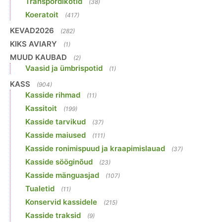
Transpordikotid
(38)
Koeratoit
(417)
KEVAD2026
(282)
KIKS AVIARY
(1)
MUUD KAUBAD
(2)
Vaasid ja ümbrispotid
(1)
KASS
(904)
Kasside rihmad
(11)
Kassitoit
(199)
Kasside tarvikud
(37)
Kasside maiused
(111)
Kasside ronimispuud ja kraapimislauad
(37)
Kasside sööginõud
(23)
Kasside mänguasjad
(107)
Tualetid
(11)
Konservid kassidele
(215)
Kasside traksid
(9)