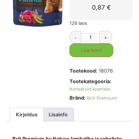
0,87
€
126 laos
-
+
Lisa korvi
Tootekood:
18076
Tootekategooria:
Konservid koertele
Bränd:
Brit Premium
Kirjeldus
Lisainfo
Brit Premium by Nature lambaliha ja roheliste