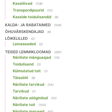
Kassiliivad
(128)
Transpordipuurid
(10)
Kasside toidulisandid
(6)
KALDA- JA RABATAIMED
(109)
ÕHUVÄRSKENDAJAD
(6)
LÕIKELILLED
(2)
Leinaseaded
(2)
TEISED LEMMIKLOOMAD
(297)
Näriliste mänguasjad
(15)
Toidulisand
(3)
Külmutatud toit
(1)
Täissööt
(8)
Näriliste tarvikud
(34)
Tarvikud
(1)
Näriliste sööginõud
(10)
Näriliste toit
(100)
Näriliste maiused
(63)