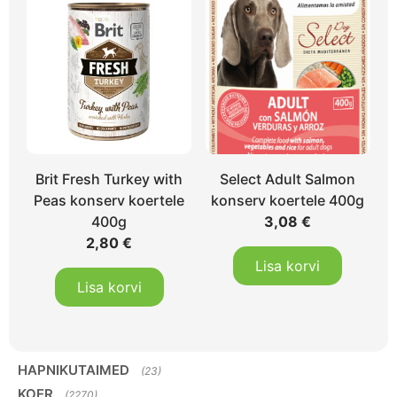
Brit Fresh Turkey with
Select Adult Salmon
Peas konserv koertele
konserv koertele 400g
400g
3,08
€
2,80
€
Lisa korvi
Lisa korvi
HAPNIKUTAIMED
(23)
KOER
(2270)