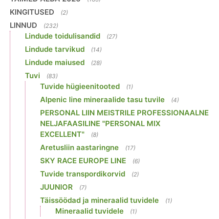
KINGITUSED
(2)
LINNUD
(232)
Lindude toidulisandid
(27)
Lindude tarvikud
(14)
Lindude maiused
(28)
Tuvi
(83)
Tuvide hügieenitooted
(1)
Alpenic line mineraalide tasu tuvile
(4)
PERSONAL LIIN MEISTRILE PROFESSIONAALNE
NELJAFAASILINE "PERSONAL MIX
EXCELLENT"
(8)
Aretusliin aastaringne
(17)
SKY RACE EUROPE LINE
(6)
Tuvide transpordikorvid
(2)
JUUNIOR
(7)
Täissöödad ja mineraalid tuvidele
(1)
Mineraalid tuvidele
(1)