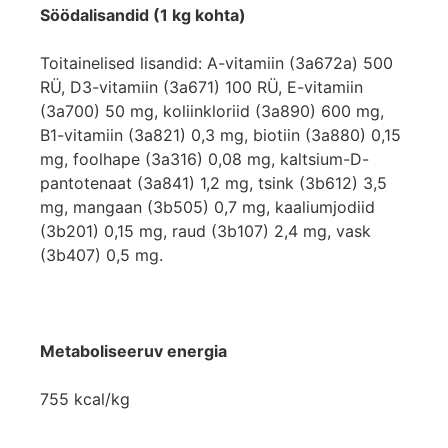
Söödalisandid (1 kg kohta)
Toitainelised lisandid: A-vitamiin (3a672a) 500
RÜ, D3-vitamiin (3a671) 100 RÜ, E-vitamiin
(3a700) 50 mg, koliinkloriid (3a890) 600 mg,
B1-vitamiin (3a821) 0,3 mg, biotiin (3a880) 0,15
mg, foolhape (3a316) 0,08 mg, kaltsium-D-
pantotenaat (3a841) 1,2 mg, tsink (3b612) 3,5
mg, mangaan (3b505) 0,7 mg, kaaliumjodiid
(3b201) 0,15 mg, raud (3b107) 2,4 mg, vask
(3b407) 0,5 mg.
Metaboliseeruv energia
755 kcal/kg