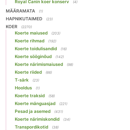
Royal Canin koer konserv
(4)
MÄÄRAMATA
(1)
HAPNIKUTAIMED
(23)
KOER
(2270)
Koerte maiused
(203)
Koerte rihmad
(192)
Koerte toidulisandid
(16)
Koerte sööginõud
(142)
Koerte närimismaiused
(98)
Koerte riided
(66)
T-särk
(23)
Hooldus
(1)
Koerte traksid
(58)
Koerte mänguasjad
(221)
Pesad ja asemed
(431)
Koerte närimiskondid
(34)
Transpordikotid
(38)