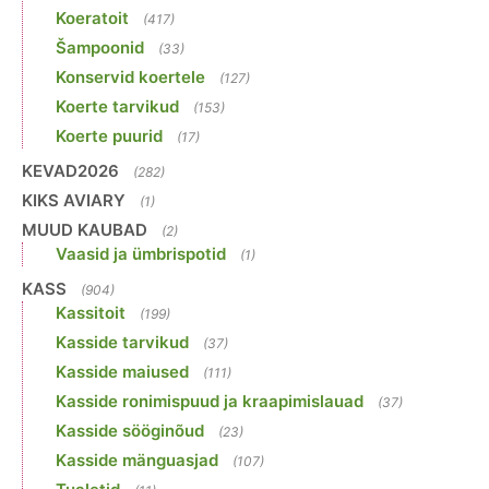
Koeratoit
(417)
Šampoonid
(33)
Konservid koertele
(127)
Koerte tarvikud
(153)
Koerte puurid
(17)
KEVAD2026
(282)
KIKS AVIARY
(1)
MUUD KAUBAD
(2)
Vaasid ja ümbrispotid
(1)
KASS
(904)
Kassitoit
(199)
Kasside tarvikud
(37)
Kasside maiused
(111)
Kasside ronimispuud ja kraapimislauad
(37)
Kasside sööginõud
(23)
Kasside mänguasjad
(107)