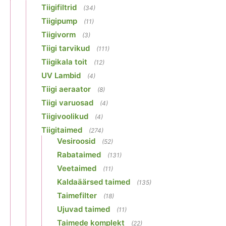
Tiigifiltrid
(34)
Tiigipump
(11)
Tiigivorm
(3)
Tiigi tarvikud
(111)
Tiigikala toit
(12)
UV Lambid
(4)
Tiigi aeraator
(8)
Tiigi varuosad
(4)
Tiigivoolikud
(4)
Tiigitaimed
(274)
Vesiroosid
(52)
Rabataimed
(131)
Veetaimed
(11)
Kaldaäärsed taimed
(135)
Taimefilter
(18)
Ujuvad taimed
(11)
Taimede komplekt
(22)