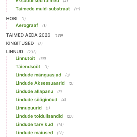
Eksootilised taimed
(4)
Taimede muld-substraat
(11)
HOBI
(1)
Aerograaf
(1)
TAIMED AEDA 2026
(189)
KINGITUSED
(2)
LINNUD
(232)
Linnutoit
(66)
Täiendsööt
(1)
Lindude mänguasjad
(6)
Lindude Aksessuaarid
(3)
Lindude allapanu
(5)
Lindude sööginõud
(4)
Linnupuurid
(1)
Lindude toidulisandid
(27)
Lindude tarvikud
(14)
Lindude maiused
(28)