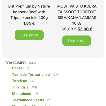
Brit Premium by Nature
MUSH VAISTO KOERA
konserv Beef with
TÄISSÖÖT TOORTOIT
Tripes koertele 400g
SIGA/KANA/LAMMAS
1,85
€
10KG
66,00
€
52,00
€
Lisa korvi
Lisa korvi
TOATAIMED
(145)
Bonsai
(6)
Taimede Terraariumid
(27)
Tarvikud
(3)
Tillandsia
(76)
Minitaimed
(7)
Toataimede väetis
(7)