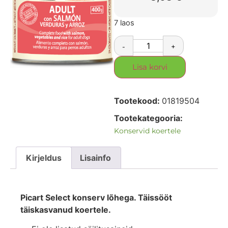
7 laos
-
+
Lisa korvi
Tootekood:
01819504
Tootekategooria:
Konservid koertele
Kirjeldus
Lisainfo
Picart Select konserv lõhega. Täissööt
täiskasvanud koertele.