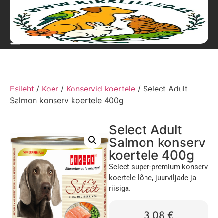
Esileht
/
Koer
/
Konservid koertele
/ Select Adult
Salmon konserv koertele 400g
Select Adult
Salmon konserv
koertele 400g
Select super-premium konserv
koertele lõhe, juurviljade ja
riisiga.
3,08
€