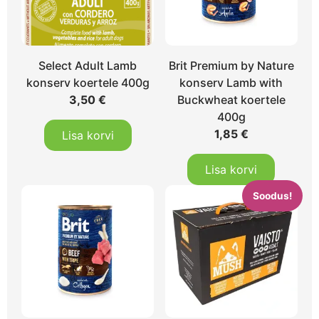
Select Adult Lamb
Brit Premium by Nature
konserv koertele 400g
konserv Lamb with
3,50
€
Buckwheat koertele
400g
1,85
€
Lisa korvi
Lisa korvi
Soodus!