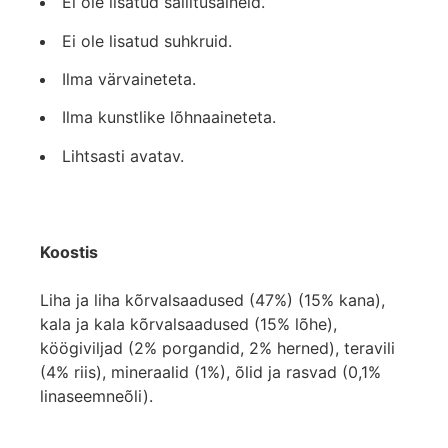
Ei ole lisatud säilitusaineid.
Ei ole lisatud suhkruid.
Ilma värvaineteta.
Ilma kunstlike lõhnaaineteta.
Lihtsasti avatav.
Koostis
Liha ja liha kõrvalsaadused (47%) (15% kana),
kala ja kala kõrvalsaadused (15% lõhe),
köögiviljad (2% porgandid, 2% herned), teravili
(4% riis), mineraalid (1%), õlid ja rasvad (0,1%
linaseemneõli).