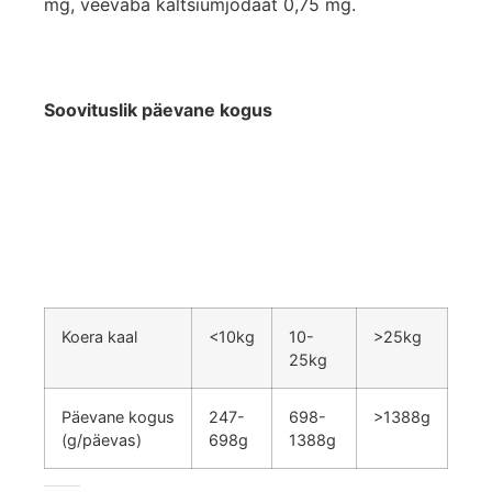
mg, veevaba kaltsiumjodaat 0,75 mg.
Soovituslik päevane kogus
Koera kaal
<10kg
10-
>25kg
25kg
Päevane kogus
247-
698-
>1388g
(g/päevas)
698g
1388g