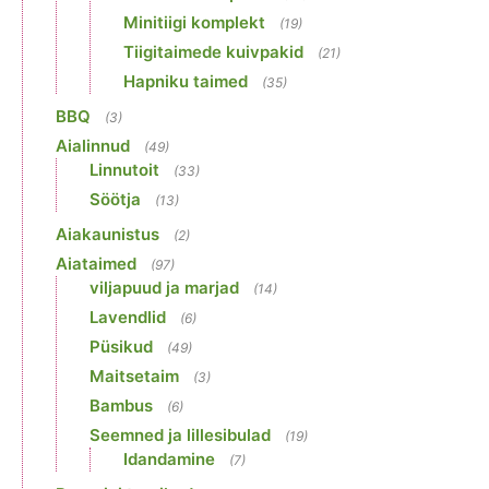
Minitiigi komplekt
(19)
Tiigitaimede kuivpakid
(21)
Hapniku taimed
(35)
BBQ
(3)
Aialinnud
(49)
Linnutoit
(33)
Söötja
(13)
Aiakaunistus
(2)
Aiataimed
(97)
viljapuud ja marjad
(14)
Lavendlid
(6)
Püsikud
(49)
Maitsetaim
(3)
Bambus
(6)
Seemned ja lillesibulad
(19)
Idandamine
(7)