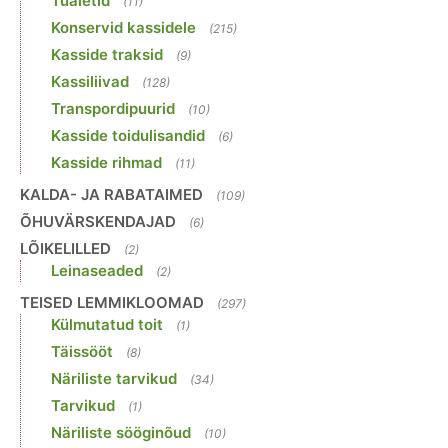
Tualetid
(11)
Konservid kassidele
(215)
Kasside traksid
(9)
Kassiliivad
(128)
Transpordipuurid
(10)
Kasside toidulisandid
(6)
Kasside rihmad
(11)
KALDA- JA RABATAIMED
(109)
ÕHUVÄRSKENDAJAD
(6)
LÕIKELILLED
(2)
Leinaseaded
(2)
TEISED LEMMIKLOOMAD
(297)
Külmutatud toit
(1)
Täissööt
(8)
Näriliste tarvikud
(34)
Tarvikud
(1)
Näriliste sööginõud
(10)