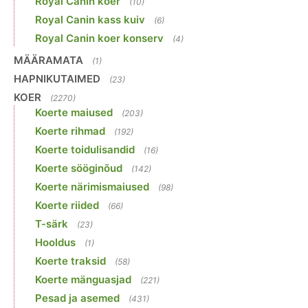
Royal Canin koer
(10)
Royal Canin kass kuiv
(6)
Royal Canin koer konserv
(4)
MÄÄRAMATA
(1)
HAPNIKUTAIMED
(23)
KOER
(2270)
Koerte maiused
(203)
Koerte rihmad
(192)
Koerte toidulisandid
(16)
Koerte sööginõud
(142)
Koerte närimismaiused
(98)
Koerte riided
(66)
T-särk
(23)
Hooldus
(1)
Koerte traksid
(58)
Koerte mänguasjad
(221)
Pesad ja asemed
(431)