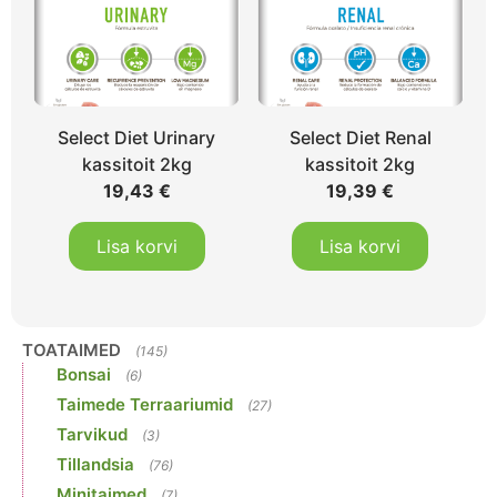
Select Diet Urinary
Select Diet Renal
kassitoit 2kg
kassitoit 2kg
19,43
€
19,39
€
Lisa korvi
Lisa korvi
TOATAIMED
(145)
Bonsai
(6)
Taimede Terraariumid
(27)
Tarvikud
(3)
Tillandsia
(76)
Minitaimed
(7)