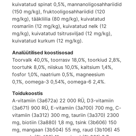
kuivatatud spinat 0,5%, mannanoligosahhariidid
(150 mg/kg), fruktooligosahhariidid (120
mg/kg), tääkliilia (80 mg/kg), kuivatatud
rosmariin (12 mg/kg), kuivatatud nelk (12
mg/kg), kuivatatud tsitrusviljad (12 mg/kg),
kuivatatud kurkum (12 mg/kg).
Analüütilised koostisosad
Toorvalk 40,0%, toorrasv 18,0%, toorkiud 2,8%,
toortuhk 8,0%, niiskus 10,0%, kaltsium 1,4%,
fosfor 1,0%, naatrium 0,5%, magneesium
0,1%, oomega-3 0,54%, oomega-6 2,4%.
Toidukoostis
A-vitamiin (3a672a) 22 000 RÜ, D3-vitamiin
(3a671) 900 RÜ, E-vitamiin (3a700) 700 mg, C-
vitamiin (3a312) 300 mg, tauriin (3a370) 2300
mg, biotiin (3a880) 1,8 mg, tsink (3b606) 150
mg, mangaan (3b504) 55 mg, raud (3b106) 45