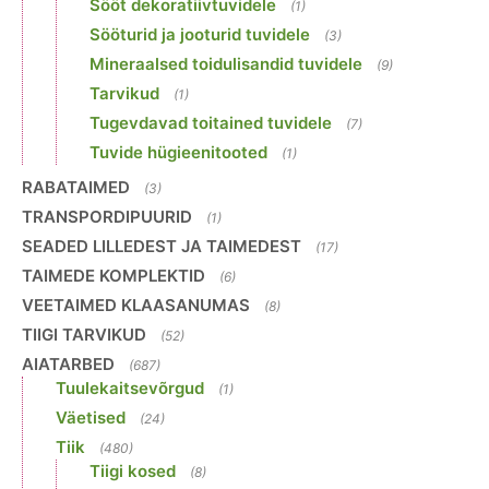
Sööt dekoratiivtuvidele
(1)
Sööturid ja jooturid tuvidele
(3)
Mineraalsed toidulisandid tuvidele
(9)
Tarvikud
(1)
Tugevdavad toitained tuvidele
(7)
Tuvide hügieenitooted
(1)
RABATAIMED
(3)
TRANSPORDIPUURID
(1)
SEADED LILLEDEST JA TAIMEDEST
(17)
TAIMEDE KOMPLEKTID
(6)
VEETAIMED KLAASANUMAS
(8)
TIIGI TARVIKUD
(52)
AIATARBED
(687)
Tuulekaitsevõrgud
(1)
Väetised
(24)
Tiik
(480)
Tiigi kosed
(8)