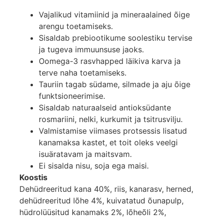
Vajalikud vitamiinid ja mineraalained õige
arengu toetamiseks.
Sisaldab prebiootikume soolestiku tervise
ja tugeva immuunsuse jaoks.
Oomega-3 rasvhapped läikiva karva ja
terve naha toetamiseks.
Tauriin tagab südame, silmade ja aju õige
funktsioneerimise.
Sisaldab naturaalseid antioksüdante
rosmariini, nelki, kurkumit ja tsitrusvilju.
Valmistamise viimases protsessis lisatud
kanamaksa kastet, et toit oleks veelgi
isuäratavam ja maitsvam.
Ei sisalda nisu, soja ega maisi.
Koostis
Dehüdreeritud kana 40%, riis, kanarasv, herned,
dehüdreeritud lõhe 4%, kuivatatud õunapulp,
hüdrolüüsitud kanamaks 2%, lõheõli 2%,