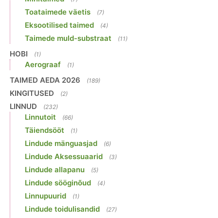
Toataimede väetis
(7)
Eksootilised taimed
(4)
Taimede muld-substraat
(11)
HOBI
(1)
Aerograaf
(1)
TAIMED AEDA 2026
(189)
KINGITUSED
(2)
LINNUD
(232)
Linnutoit
(66)
Täiendsööt
(1)
Lindude mänguasjad
(6)
Lindude Aksessuaarid
(3)
Lindude allapanu
(5)
Lindude sööginõud
(4)
Linnupuurid
(1)
Lindude toidulisandid
(27)