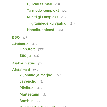
Ujuvad taimed
(11)
Taimede komplekt
(22)
Minitiigi komplekt
(19)
Tiigitaimede kuivpakid
(21)
Hapniku taimed
(35)
BBQ
(3)
Aialinnud
(49)
Linnutoit
(33)
Söötja
(13)
Aiakaunistus
(2)
Aiataimed
(97)
viljapuud ja marjad
(14)
Lavendlid
(6)
Püsikud
(49)
Maitsetaim
(3)
Bambus
(6)