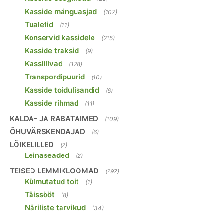
Kasside mänguasjad
(107)
Tualetid
(11)
Konservid kassidele
(215)
Kasside traksid
(9)
Kassiliivad
(128)
Transpordipuurid
(10)
Kasside toidulisandid
(6)
Kasside rihmad
(11)
KALDA- JA RABATAIMED
(109)
ÕHUVÄRSKENDAJAD
(6)
LÕIKELILLED
(2)
Leinaseaded
(2)
TEISED LEMMIKLOOMAD
(297)
Külmutatud toit
(1)
Täissööt
(8)
Näriliste tarvikud
(34)