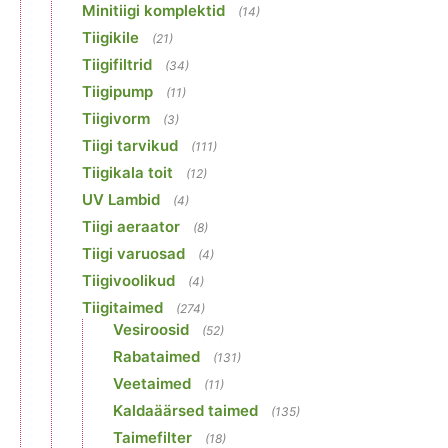
Minitiigi komplektid
(14)
Tiigikile
(21)
Tiigifiltrid
(34)
Tiigipump
(11)
Tiigivorm
(3)
Tiigi tarvikud
(111)
Tiigikala toit
(12)
UV Lambid
(4)
Tiigi aeraator
(8)
Tiigi varuosad
(4)
Tiigivoolikud
(4)
Tiigitaimed
(274)
Vesiroosid
(52)
Rabataimed
(131)
Veetaimed
(11)
Kaldaäärsed taimed
(135)
Taimefilter
(18)