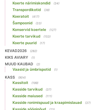
Koerte närimiskondid
(34)
Transpordikotid
(38)
Koeratoit
(417)
Šampoonid
(33)
Konservid koertele
(127)
Koerte tarvikud
(153)
Koerte puurid
(17)
KEVAD2026
(282)
KIKS AVIARY
(1)
MUUD KAUBAD
(2)
Vaasid ja ümbrispotid
(1)
KASS
(904)
Kassitoit
(199)
Kasside tarvikud
(37)
Kasside maiused
(111)
Kasside ronimispuud ja kraapimislauad
(37)
Kasside sööginõud
(23)