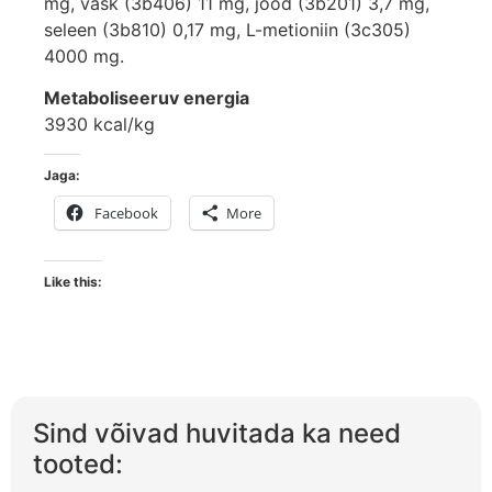
mg, vask (3b406) 11 mg, jood (3b201) 3,7 mg,
seleen (3b810) 0,17 mg, L-metioniin (3c305)
4000 mg.
Metaboliseeruv energia
3930 kcal/kg
Jaga:
Facebook
More
Like this:
Sind võivad huvitada ka need
tooted: