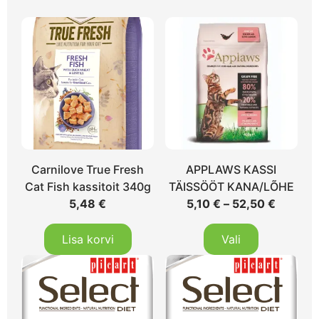
Carnilove True Fresh
APPLAWS KASSI
Cat Fish kassitoit 340g
TÄISSÖÖT KANA/LÕHE
5,48
€
5,10
€
–
52,50
€
Lisa korvi
Vali