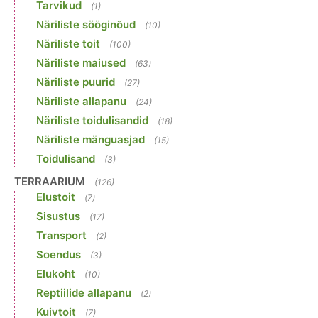
Tarvikud
(1)
Näriliste sööginõud
(10)
Näriliste toit
(100)
Näriliste maiused
(63)
Näriliste puurid
(27)
Näriliste allapanu
(24)
Näriliste toidulisandid
(18)
Näriliste mänguasjad
(15)
Toidulisand
(3)
TERRAARIUM
(126)
Elustoit
(7)
Sisustus
(17)
Transport
(2)
Soendus
(3)
Elukoht
(10)
Reptiilide allapanu
(2)
Kuivtoit
(7)