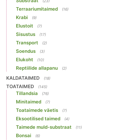
Substraat
(23)
Terraariumitaimed
(16)
Krabi
(9)
Elustoit
(7)
Sisustus
(17)
Transport
(2)
Soendus
(3)
Elukoht
(10)
Reptiilide allapanu
(2)
KALDATAIMED
(18)
TOATAIMED
(145)
Tillandsia
(76)
Minitaimed
(7)
Toataimede väetis
(7)
Eksootilised taimed
(4)
Taimede muld-substraat
(11)
Bonsai
(6)