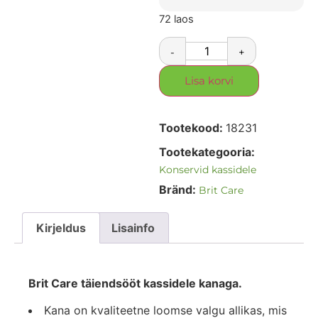
72 laos
-
+
Lisa korvi
Tootekood:
18231
Tootekategooria:
Konservid kassidele
Bränd:
Brit Care
Kirjeldus
Lisainfo
Brit Care täiendsööt kassidele kanaga.
Kana on kvaliteetne loomse valgu allikas, mis