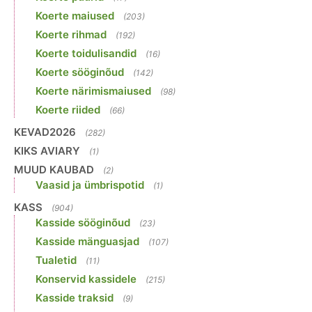
Koerte maiused
(203)
Koerte rihmad
(192)
Koerte toidulisandid
(16)
Koerte sööginõud
(142)
Koerte närimismaiused
(98)
Koerte riided
(66)
KEVAD2026
(282)
KIKS AVIARY
(1)
MUUD KAUBAD
(2)
Vaasid ja ümbrispotid
(1)
KASS
(904)
Kasside sööginõud
(23)
Kasside mänguasjad
(107)
Tualetid
(11)
Konservid kassidele
(215)
Kasside traksid
(9)