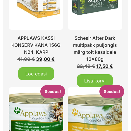
APPLAWS KASSI
Schesir After Dark
KONSERV KANA 156G
multipakk puljongis
N24, KARP
märg toit kassidele
41,00
€
39,00
€
12x80g
22,49
€
17,50
€
Loe edasi
Lisa korvi
Soodus!
Soodus!