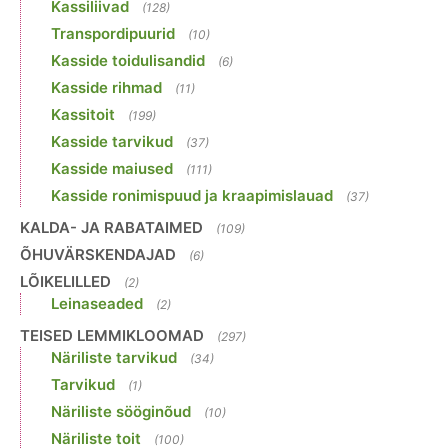
Kassiliivad
(128)
Transpordipuurid
(10)
Kasside toidulisandid
(6)
Kasside rihmad
(11)
Kassitoit
(199)
Kasside tarvikud
(37)
Kasside maiused
(111)
Kasside ronimispuud ja kraapimislauad
(37)
KALDA- JA RABATAIMED
(109)
ÕHUVÄRSKENDAJAD
(6)
LÕIKELILLED
(2)
Leinaseaded
(2)
TEISED LEMMIKLOOMAD
(297)
Näriliste tarvikud
(34)
Tarvikud
(1)
Näriliste sööginõud
(10)
Näriliste toit
(100)