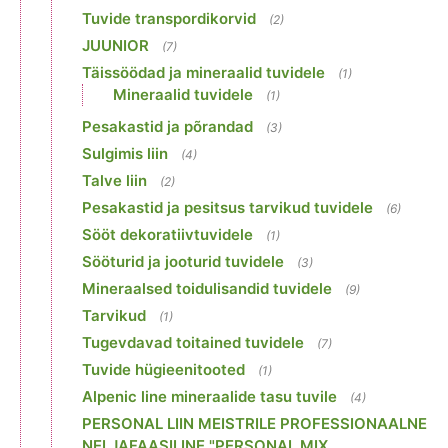
Tuvide transpordikorvid
(2)
JUUNIOR
(7)
Täissöödad ja mineraalid tuvidele
(1)
Mineraalid tuvidele
(1)
Pesakastid ja põrandad
(3)
Sulgimis liin
(4)
Talve liin
(2)
Pesakastid ja pesitsus tarvikud tuvidele
(6)
Sööt dekoratiivtuvidele
(1)
Sööturid ja jooturid tuvidele
(3)
Mineraalsed toidulisandid tuvidele
(9)
Tarvikud
(1)
Tugevdavad toitained tuvidele
(7)
Tuvide hügieenitooted
(1)
Alpenic line mineraalide tasu tuvile
(4)
PERSONAL LIIN MEISTRILE PROFESSIONAALNE
NELJAFAASILINE "PERSONAL MIX