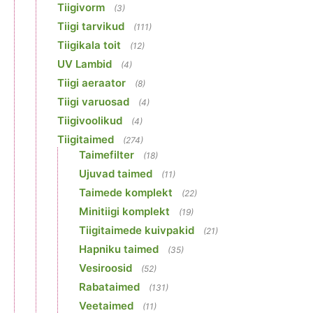
Tiigivorm
(3)
Tiigi tarvikud
(111)
Tiigikala toit
(12)
UV Lambid
(4)
Tiigi aeraator
(8)
Tiigi varuosad
(4)
Tiigivoolikud
(4)
Tiigitaimed
(274)
Taimefilter
(18)
Ujuvad taimed
(11)
Taimede komplekt
(22)
Minitiigi komplekt
(19)
Tiigitaimede kuivpakid
(21)
Hapniku taimed
(35)
Vesiroosid
(52)
Rabataimed
(131)
Veetaimed
(11)