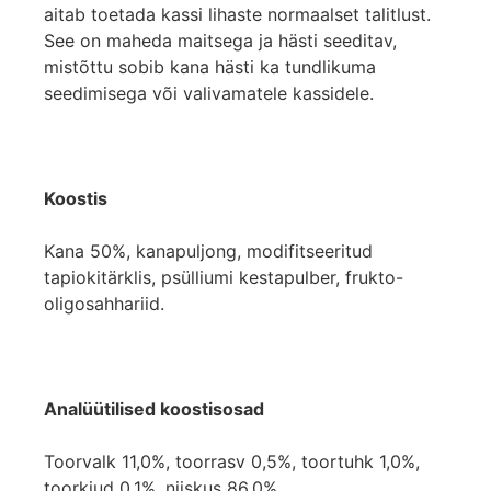
aitab toetada kassi lihaste normaalset talitlust.
See on maheda maitsega ja hästi seeditav,
mistõttu sobib kana hästi ka tundlikuma
seedimisega või valivamatele kassidele.
Koostis
Kana 50%, kanapuljong, modifitseeritud
tapiokitärklis, psülliumi kestapulber, frukto-
oligosahhariid.
Analüütilised koostisosad
Toorvalk 11,0%, toorrasv 0,5%, toortuhk 1,0%,
toorkiud 0,1%, niiskus 86,0%.