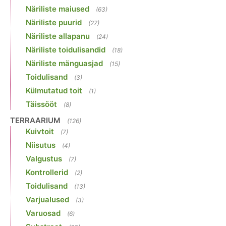
Näriliste maiused
(63)
Näriliste puurid
(27)
Näriliste allapanu
(24)
Näriliste toidulisandid
(18)
Näriliste mänguasjad
(15)
Toidulisand
(3)
Külmutatud toit
(1)
Täissööt
(8)
TERRAARIUM
(126)
Kuivtoit
(7)
Niisutus
(4)
Valgustus
(7)
Kontrollerid
(2)
Toidulisand
(13)
Varjualused
(3)
Varuosad
(6)