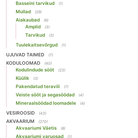
Basseini tarvikud
(1)
Mullad
(29)
Aiakaubad
(6)
Amplid
(3)
Tarvikud
(3)
Tuulekaitsevõrgud
(1)
UJUVAD TAIMED
(7)
KODULOOMAD
(40)
Kodulindude sööt
(23)
Küülik
(3)
Pakendatud teravili
(7)
Veiste sööt ja segasöödad
(4)
Mineraalsöödad loomadele
(4)
VESIROOSID
(43)
AKVAARIUM
(270)
Akvaariumi Väetis
(8)
Akvaariumi varuosad
(1)