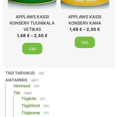
APPLAWS KASSI
APPLAWS KASSI
KONSERV TUUNIKALA
KONSERV KANA
VETIKAS
1,48
€
–
2,30
€
1,48
€
–
2,30
€
Vali
Vali
TIIGI TARVIKUD
(52)
AIATARBED
(687)
Väetised
(24)
Tiik
(480)
Tiigikile
(21)
Tiigifiltrid
(34)
Tiigipump
(11)