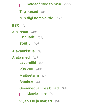
Kaldaäärsed taimed
(135)
Tiigi kosed
(8)
Minitiigi komplektid
(14)
BBQ
(3)
Aialinnud
(49)
Linnutoit
(33)
Söötja
(13)
Aiakaunistus
(2)
Aiataimed
(97)
Lavendlid
(6)
Püsikud
(49)
Maitsetaim
(3)
Bambus
(6)
Seemned ja lillesibulad
(19)
Idandamine
(7)
viljapuud ja marjad
(14)