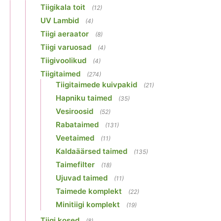
Tiigikala toit
(12)
UV Lambid
(4)
Tiigi aeraator
(8)
Tiigi varuosad
(4)
Tiigivoolikud
(4)
Tiigitaimed
(274)
Tiigitaimede kuivpakid
(21)
Hapniku taimed
(35)
Vesiroosid
(52)
Rabataimed
(131)
Veetaimed
(11)
Kaldaäärsed taimed
(135)
Taimefilter
(18)
Ujuvad taimed
(11)
Taimede komplekt
(22)
Minitiigi komplekt
(19)
Tiigi kosed
(8)