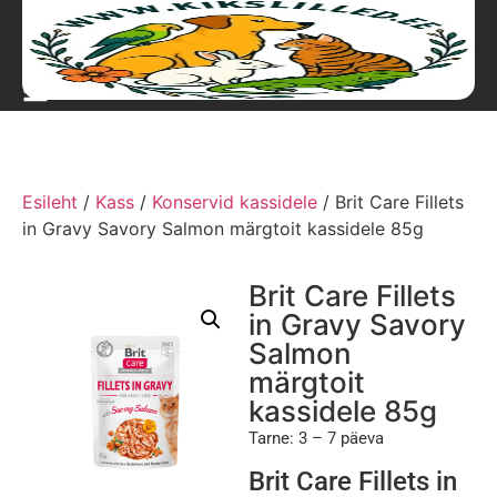
Esileht
/
Kass
/
Konservid kassidele
/ Brit Care Fillets
in Gravy Savory Salmon märgtoit kassidele 85g
Brit Care Fillets
in Gravy Savory
Salmon
märgtoit
kassidele 85g
Tarne: 3 – 7 päeva
Brit Care Fillets in