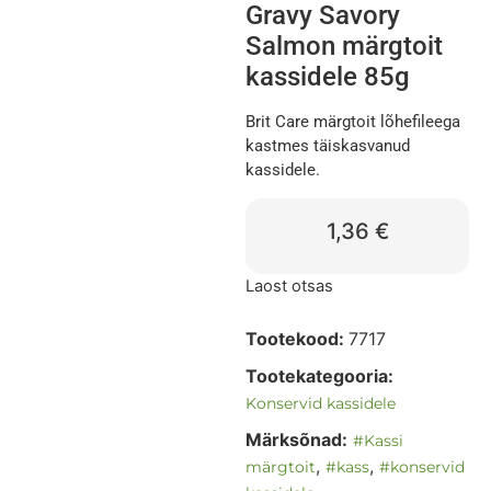
Gravy Savory
Salmon märgtoit
kassidele 85g
Brit Care märgtoit lõhefileega
kastmes täiskasvanud
kassidele.
1,36
€
Laost otsas
Tootekood:
7717
Tootekategooria:
Konservid kassidele
Märksõnad:
#Kassi
,
,
märgtoit
#kass
#konservid