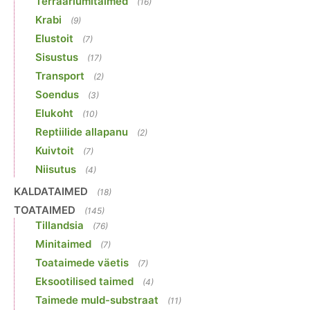
Terraariumitaimed
(16)
Krabi
(9)
Elustoit
(7)
Sisustus
(17)
Transport
(2)
Soendus
(3)
Elukoht
(10)
Reptiilide allapanu
(2)
Kuivtoit
(7)
Niisutus
(4)
KALDATAIMED
(18)
TOATAIMED
(145)
Tillandsia
(76)
Minitaimed
(7)
Toataimede väetis
(7)
Eksootilised taimed
(4)
Taimede muld-substraat
(11)