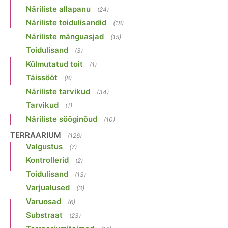
Näriliste allapanu
(24)
Näriliste toidulisandid
(18)
Näriliste mänguasjad
(15)
Toidulisand
(3)
Külmutatud toit
(1)
Täissööt
(8)
Näriliste tarvikud
(34)
Tarvikud
(1)
Näriliste sööginõud
(10)
TERRAARIUM
(126)
Valgustus
(7)
Kontrollerid
(2)
Toidulisand
(13)
Varjualused
(3)
Varuosad
(6)
Substraat
(23)