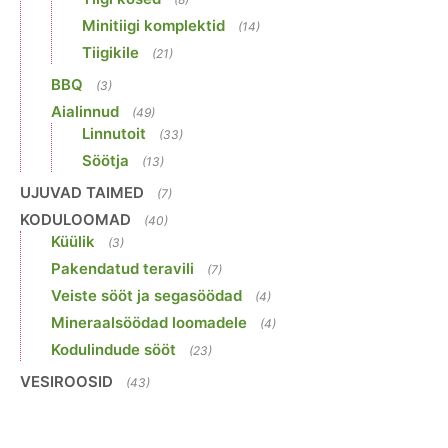
Minitiigi komplektid
(14)
Tiigikile
(21)
BBQ
(3)
Aialinnud
(49)
Linnutoit
(33)
Söötja
(13)
UJUVAD TAIMED
(7)
KODULOOMAD
(40)
Küülik
(3)
Pakendatud teravili
(7)
Veiste sööt ja segasöödad
(4)
Mineraalsöödad loomadele
(4)
Kodulindude sööt
(23)
VESIROOSID
(43)