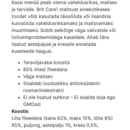
Kassi menüü peab olema vaheldusrikas, maitsev
ja tervislik. Brit Care’i maitsvat einekotikeses
toodet võib kasutada täissööda või lisandina
kuivsööda vaheldusrikkamaks ja maitsvamaks
muutmiseks. Sobib eelkõige väga valivatele või
toitumisprobleemidega kassidele. Aitab tänu
lisatud astelpajule ja kressile ennetada
kuseteede haigusi.
Teraviljavaba koostis
85% lihast fileedena
Väga maitsev
Sisaldab looduslikku antioksüdanti:
rosmariiniekstrakti
Ei ole lisatud suhkrut – Ei sisalda soja ega
GMOsid
Koostis
Liha fileedena (kana 62%, maks 15%, lõhe 8%)
85%, puljong, astelpalju 1%, kress 0,5%,