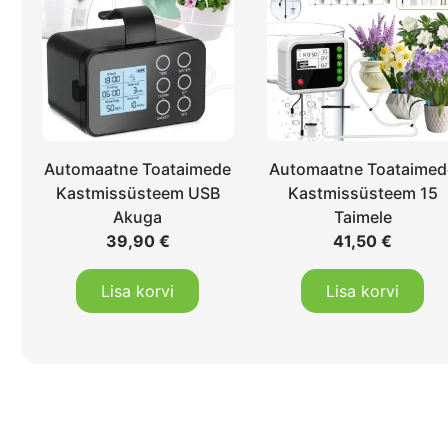
Automaatne Toataimede
Automaatne Toataimed
Kastmissüsteem USB
Kastmissüsteem 15
Akuga
Taimele
39,90
€
41,50
€
Lisa korvi
Lisa korvi