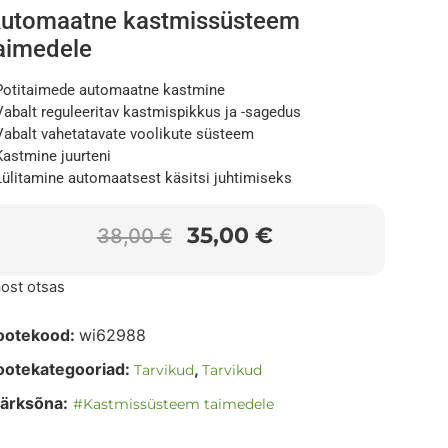
utomaatne kastmissüsteem
aimedele
Potitaimede automaatne kastmine
Vabalt reguleeritav kastmispikkus ja -sagedus
Vabalt vahetatavate voolikute süsteem
Kastmine juurteni
Lülitamine automaatsest käsitsi juhtimiseks
35,00
€
38,00
€
ost otsas
ootekood:
wi62988
ootekategooriad:
,
Tarvikud
Tarvikud
ärksõna:
#Kastmissüsteem taimedele