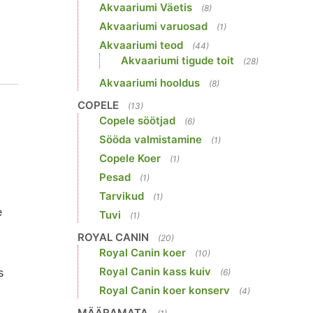
Akvaariumi Väetis
(8)
Akvaariumi varuosad
(1)
Akvaariumi teod
(44)
Akvaariumi tigude toit
(28)
Akvaariumi hooldus
(8)
COPELE
(13)
Copele söötjad
(6)
Sööda valmistamine
(1)
Copele Koer
(1)
Pesad
(1)
Tarvikud
(1)
e
Tuvi
(1)
ROYAL CANIN
(20)
Royal Canin koer
(10)
Royal Canin kass kuiv
s
(6)
Royal Canin koer konserv
(4)
MÄÄRAMATA