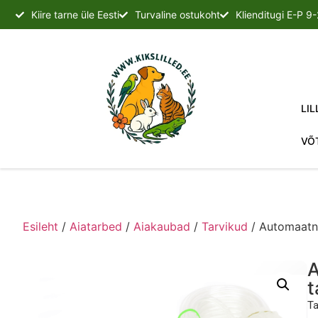
Kiire tarne üle Eesti
Turvaline ostukoht
Klienditugi E-P 9
LIL
VÕ
Esileht
/
Aiatarbed
/
Aiakaubad
/
Tarvikud
/ Automaatn
A
t
Ta