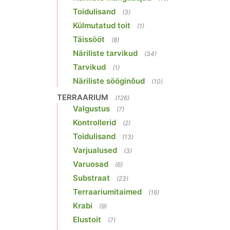
Toidulisand
(3)
Külmutatud toit
(1)
Täissööt
(8)
Näriliste tarvikud
(34)
Tarvikud
(1)
Näriliste sööginõud
(10)
TERRAARIUM
(126)
Valgustus
(7)
Kontrollerid
(2)
Toidulisand
(13)
Varjualused
(3)
Varuosad
(6)
Substraat
(23)
Terraariumitaimed
(16)
Krabi
(9)
Elustoit
(7)