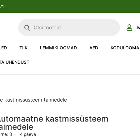
-21
M
LED
TIIK
LEMMIKLOOMAD
AED
KODULOOMA
TA ÜHENDUST
e kastmissüsteem taimedele
utomaatne kastmissüsteem
aimedele
rne: 3 – 14 päeva