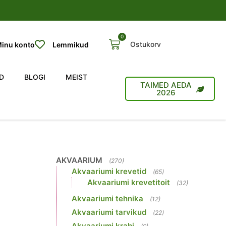
0
Ostukorv
inu konto
Lemmikud
D
BLOGI
MEIST
TAIMED AEDA
2026
AKVAARIUM
(270)
Akvaariumi krevetid
(65)
Akvaariumi krevetitoit
(32)
Akvaariumi tehnika
(12)
Akvaariumi tarvikud
(22)
Akvaariumi krabi