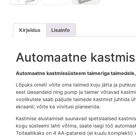
Kirjeldus
Lisainfo
Automaatne kastmis
Automaatne kastmissüsteem taimeriga taimedele,
Lõpuks ometi võite oma taimed koju jätta ja puhkus
eest ülesandeid ning pump ja taimer võtavad kastmi
voolikutele saab paljude taimede kastmist juhtida ü
ekraanil; võite ka viivitusi planeerida.
Kastmise alustamisel suunavad spetsiaalsed kastmisko
kogu süsteemi lahti võtma, saate isegi töö automaatse
Toiteallikaks on 4 AA-patareid (ei kuulu komplekti)