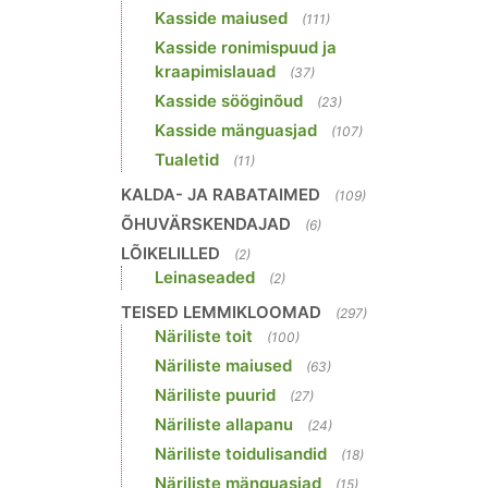
Kasside maiused
(111)
Kasside ronimispuud ja
kraapimislauad
(37)
Kasside sööginõud
(23)
Kasside mänguasjad
(107)
Tualetid
(11)
KALDA- JA RABATAIMED
(109)
ÕHUVÄRSKENDAJAD
(6)
LÕIKELILLED
(2)
Leinaseaded
(2)
TEISED LEMMIKLOOMAD
(297)
Näriliste toit
(100)
Näriliste maiused
(63)
Näriliste puurid
(27)
Näriliste allapanu
(24)
Näriliste toidulisandid
(18)
Näriliste mänguasjad
(15)