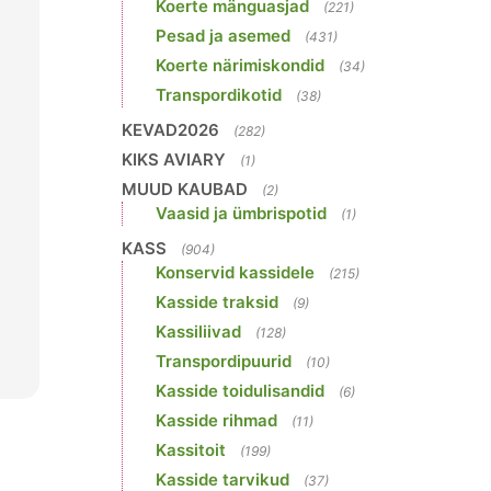
Koerte mänguasjad
(221)
Pesad ja asemed
(431)
Koerte närimiskondid
(34)
Transpordikotid
(38)
KEVAD2026
(282)
KIKS AVIARY
(1)
MUUD KAUBAD
(2)
Vaasid ja ümbrispotid
(1)
KASS
(904)
Konservid kassidele
(215)
Kasside traksid
(9)
Kassiliivad
(128)
Transpordipuurid
(10)
Kasside toidulisandid
(6)
Kasside rihmad
(11)
Kassitoit
(199)
Kasside tarvikud
(37)