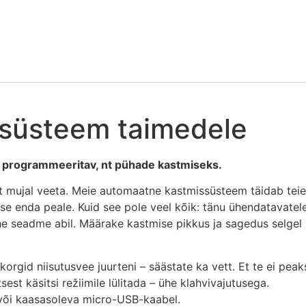
süsteem taimedele
 programmeeritav, nt pühade kastmiseks.
t mujal veeta. Meie automaatne kastmissüsteem täidab teie
se enda peale. Kuid see pole veel kõik: tänu ühendatavatel
he seadme abil. Määrake kastmise pikkus ja sagedus selgel
rgid niisutusvee juurteni – säästate ka vett. Et te ei peak
st käsitsi režiimile lülitada – ühe klahvivajutusega.
 või kaasasoleva micro-USB-kaabel.