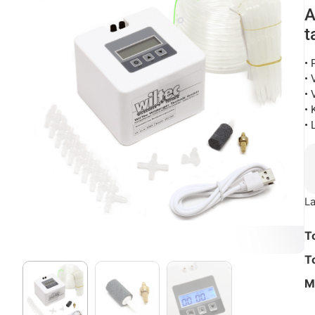
A
t
• 
• 
• 
• 
• 
La
T
T
M