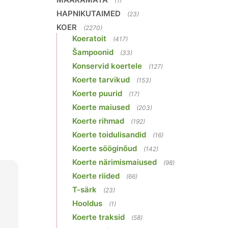
(1)
HAPNIKUTAIMED
(23)
KOER
(2270)
Koeratoit
(417)
Šampoonid
(33)
Konservid koertele
(127)
Koerte tarvikud
(153)
Koerte puurid
(17)
Koerte maiused
(203)
Koerte rihmad
(192)
Koerte toidulisandid
(16)
Koerte sööginõud
(142)
Koerte närimismaiused
(98)
Koerte riided
(66)
T-särk
(23)
Hooldus
(1)
Koerte traksid
(58)