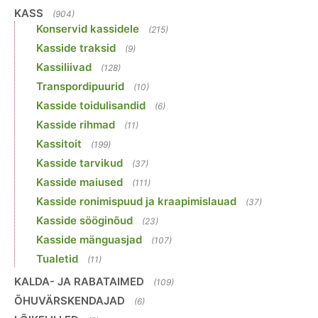
KASS
(904)
Konservid kassidele
(215)
Kasside traksid
(9)
Kassiliivad
(128)
Transpordipuurid
(10)
Kasside toidulisandid
(6)
Kasside rihmad
(11)
Kassitoit
(199)
Kasside tarvikud
(37)
Kasside maiused
(111)
Kasside ronimispuud ja kraapimislauad
(37)
Kasside sööginõud
(23)
Kasside mänguasjad
(107)
Tualetid
(11)
KALDA- JA RABATAIMED
(109)
ÕHUVÄRSKENDAJAD
(6)