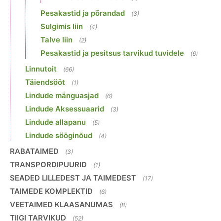
Pesakastid ja põrandad
(3)
Sulgimis liin
(4)
Talve liin
(2)
Pesakastid ja pesitsus tarvikud tuvidele
(6)
Linnutoit
(66)
Täiendsööt
(1)
Lindude mänguasjad
(6)
Lindude Aksessuaarid
(3)
Lindude allapanu
(5)
Lindude sööginõud
(4)
RABATAIMED
(3)
TRANSPORDIPUURID
(1)
SEADED LILLEDEST JA TAIMEDEST
(17)
TAIMEDE KOMPLEKTID
(6)
VEETAIMED KLAASANUMAS
(8)
TIIGI TARVIKUD
(52)