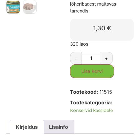
lõheribadest maitsvas
tarrendis.
1,30
€
320 laos
-
+
Lisa korvi
Tootekood:
11515
Tootekategooria:
Konservid kassidele
Kirjeldus
Lisainfo