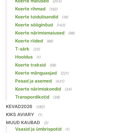
Koerte maiused
(203)
Koerte rihmad
(192)
Koerte toidulisandid
(16)
Koerte sööginõud
(142)
Koerte närimismaiused
(98)
Koerte riided
(66)
T-särk
(23)
Hooldus
(1)
Koerte traksid
(58)
Koerte mänguasjad
(221)
Pesad ja asemed
(431)
Koerte närimiskondid
(34)
Transpordikotid
(38)
KEVAD2026
(282)
KIKS AVIARY
(1)
MUUD KAUBAD
(2)
Vaasid ja ümbrispotid
(1)