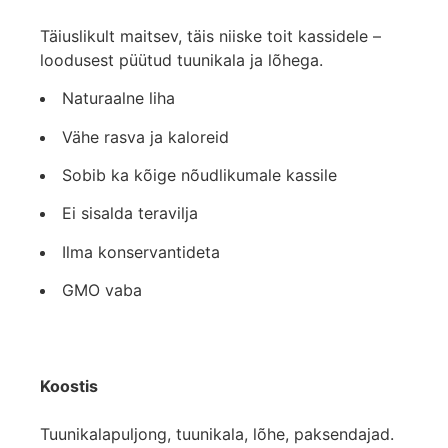
Täiuslikult maitsev, täis niiske toit kassidele –
loodusest püütud tuunikala ja lõhega.
Naturaalne liha
Vähe rasva ja kaloreid
Sobib ka kõige nõudlikumale kassile
Ei sisalda teravilja
Ilma konservantideta
GMO vaba
Koostis
Tuunikalapuljong, tuunikala, lõhe, paksendajad.