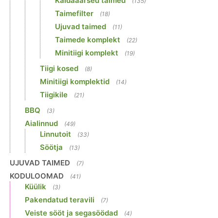
Kaldaäärsed taimed
(135)
Taimefilter
(18)
Ujuvad taimed
(11)
Taimede komplekt
(22)
Minitiigi komplekt
(19)
Tiigi kosed
(8)
Minitiigi komplektid
(14)
Tiigikile
(21)
BBQ
(3)
Aialinnud
(49)
Linnutoit
(33)
Söötja
(13)
UJUVAD TAIMED
(7)
KODULOOMAD
(41)
Küülik
(3)
Pakendatud teravili
(7)
Veiste sööt ja segasöödad
(4)