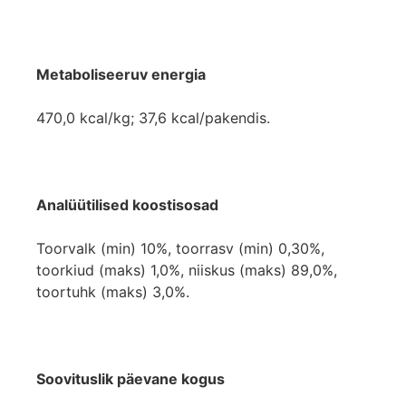
Metaboliseeruv energia
470,0 kcal/kg; 37,6 kcal/pakendis.
Analüütilised koostisosad
Toorvalk (min) 10%, toorrasv (min) 0,30%,
toorkiud (maks) 1,0%, niiskus (maks) 89,0%,
toortuhk (maks) 3,0%.
Soovituslik päevane kogus