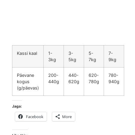
Kassi kaal
1-
3-
5-
7-
3kg
5kg
7kg
9kg
Päevane
200-
440-
620-
780-
kogus
440g
620g
780g
940g
(g/päevas)
Jaga:
Facebook
More