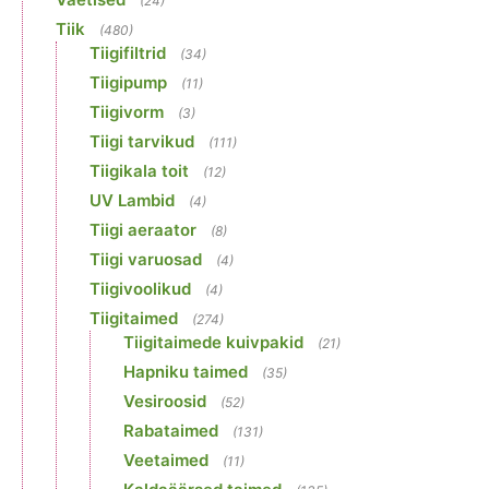
(24)
Tiik
(480)
Tiigifiltrid
(34)
Tiigipump
(11)
Tiigivorm
(3)
Tiigi tarvikud
(111)
Tiigikala toit
(12)
UV Lambid
(4)
Tiigi aeraator
(8)
Tiigi varuosad
(4)
Tiigivoolikud
(4)
Tiigitaimed
(274)
Tiigitaimede kuivpakid
(21)
Hapniku taimed
(35)
Vesiroosid
(52)
Rabataimed
(131)
Veetaimed
(11)