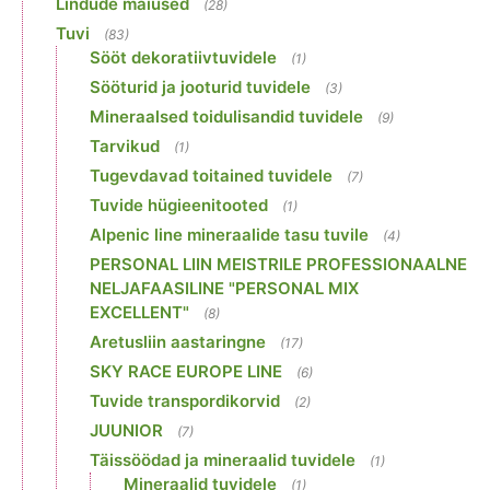
Lindude maiused
(28)
Tuvi
(83)
Sööt dekoratiivtuvidele
(1)
Sööturid ja jooturid tuvidele
(3)
Mineraalsed toidulisandid tuvidele
(9)
Tarvikud
(1)
Tugevdavad toitained tuvidele
(7)
Tuvide hügieenitooted
(1)
Alpenic line mineraalide tasu tuvile
(4)
PERSONAL LIIN MEISTRILE PROFESSIONAALNE
NELJAFAASILINE "PERSONAL MIX
EXCELLENT"
(8)
Aretusliin aastaringne
(17)
SKY RACE EUROPE LINE
(6)
Tuvide transpordikorvid
(2)
JUUNIOR
(7)
Täissöödad ja mineraalid tuvidele
(1)
Mineraalid tuvidele
(1)