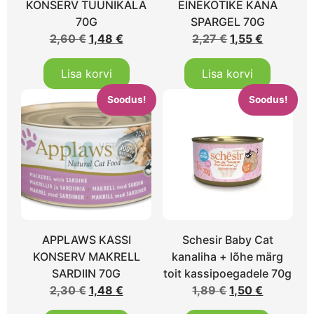
KONSERV TUUNIKALA
EINEKOTIKE KANA
70G
SPARGEL 70G
2,60
€
1,48
€
2,27
€
1,55
€
Lisa korvi
Lisa korvi
Soodus!
Soodus!
APPLAWS KASSI
Schesir Baby Cat
KONSERV MAKRELL
kanaliha + lõhe märg
SARDIIN 70G
toit kassipoegadele 70g
2,30
€
1,48
€
1,89
€
1,50
€