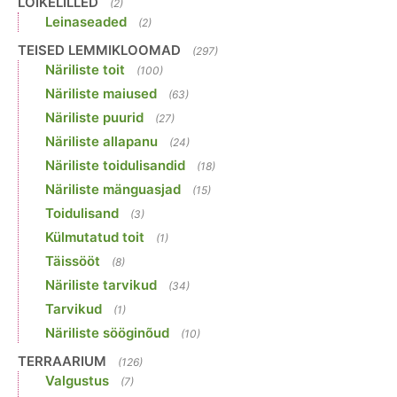
LÕIKELILLED
(2)
Leinaseaded
(2)
TEISED LEMMIKLOOMAD
(297)
Näriliste toit
(100)
Näriliste maiused
(63)
Näriliste puurid
(27)
Näriliste allapanu
(24)
Näriliste toidulisandid
(18)
Näriliste mänguasjad
(15)
Toidulisand
(3)
Külmutatud toit
(1)
Täissööt
(8)
Näriliste tarvikud
(34)
Tarvikud
(1)
Näriliste sööginõud
(10)
TERRAARIUM
(126)
Valgustus
(7)