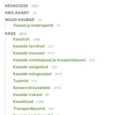
KEVAD2026
(282)
KIKS AVIARY
(1)
MUUD KAUBAD
(2)
Vaasid ja ümbrispotid
(1)
KASS
(904)
Kassitoit
(199)
Kasside tarvikud
(37)
Kasside maiused
(111)
Kasside ronimispuud ja kraapimislauad
(37)
Kasside sööginõud
(23)
Kasside mänguasjad
(107)
Tualetid
(11)
Konservid kassidele
(215)
Kasside traksid
(9)
Kassiliivad
(128)
Transpordipuurid
(10)