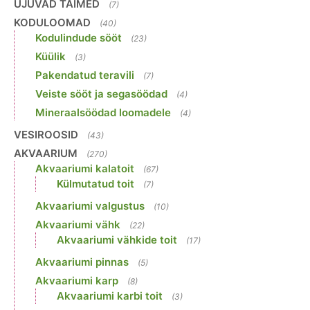
UJUVAD TAIMED
(7)
KODULOOMAD
(40)
Kodulindude sööt
(23)
Küülik
(3)
Pakendatud teravili
(7)
Veiste sööt ja segasöödad
(4)
Mineraalsöödad loomadele
(4)
VESIROOSID
(43)
AKVAARIUM
(270)
Akvaariumi kalatoit
(67)
Külmutatud toit
(7)
Akvaariumi valgustus
(10)
Akvaariumi vähk
(22)
Akvaariumi vähkide toit
(17)
Akvaariumi pinnas
(5)
Akvaariumi karp
(8)
Akvaariumi karbi toit
(3)