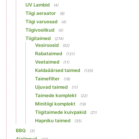
UV Lambid
(4)
Tiigi aeraator
(8)
Tiigi varuosad
(4)
Tiigivoolikud
(4)
Tiigitaimed
(274)
Vesiroosid
(52)
Rabataimed
(131)
Veetaimed
(11)
Kaldaäärsed taimed
(135)
Taimefilter
(18)
Ujuvad taimed
(11)
Taimede komplekt
(22)
Minitiigi komplekt
(19)
Tiigitaimede kuivpakid
(21)
Hapniku taimed
(35)
BBQ
(3)
Aialinnud