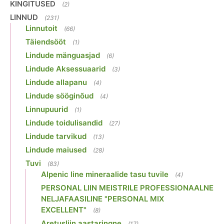
KINGITUSED
(2)
LINNUD
(231)
Linnutoit
(66)
Täiendsööt
(1)
Lindude mänguasjad
(6)
Lindude Aksessuaarid
(3)
Lindude allapanu
(4)
Lindude sööginõud
(4)
Linnupuurid
(1)
Lindude toidulisandid
(27)
Lindude tarvikud
(13)
Lindude maiused
(28)
Tuvi
(83)
Alpenic line mineraalide tasu tuvile
(4)
PERSONAL LIIN MEISTRILE PROFESSIONAALNE
NELJAFAASILINE "PERSONAL MIX
EXCELLENT"
(8)
Aretusliin aastaringne
(17)