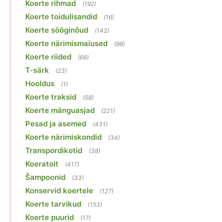
Koerte rihmad
(192)
Koerte toidulisandid
(16)
Koerte sööginõud
(142)
Koerte närimismaiused
(98)
Koerte riided
(66)
T-särk
(23)
Hooldus
(1)
Koerte traksid
(58)
Koerte mänguasjad
(221)
Pesad ja asemed
(431)
Koerte närimiskondid
(34)
Transpordikotid
(38)
Koeratoit
(417)
Šampoonid
(33)
Konservid koertele
(127)
Koerte tarvikud
(153)
Koerte puurid
(17)