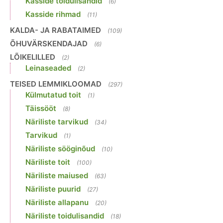
Kasside toidulisandid
(6)
Kasside rihmad
(11)
KALDA- JA RABATAIMED
(109)
ÕHUVÄRSKENDAJAD
(6)
LÕIKELILLED
(2)
Leinaseaded
(2)
TEISED LEMMIKLOOMAD
(297)
Külmutatud toit
(1)
Täissööt
(8)
Näriliste tarvikud
(34)
Tarvikud
(1)
Näriliste sööginõud
(10)
Näriliste toit
(100)
Näriliste maiused
(63)
Näriliste puurid
(27)
Näriliste allapanu
(20)
Näriliste toidulisandid
(18)