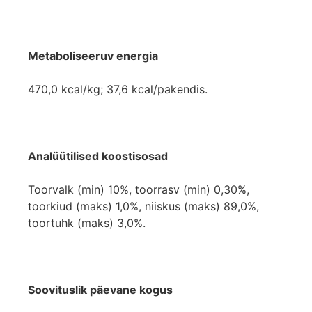
Metaboliseeruv energia
470,0 kcal/kg; 37,6 kcal/pakendis.
Analüütilised koostisosad
Toorvalk (min) 10%, toorrasv (min) 0,30%,
toorkiud (maks) 1,0%, niiskus (maks) 89,0%,
toortuhk (maks) 3,0%.
Soovituslik päevane kogus