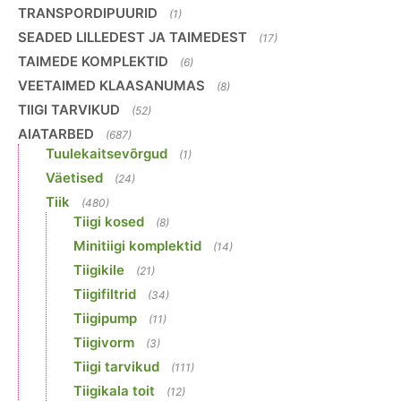
TRANSPORDIPUURID
(1)
SEADED LILLEDEST JA TAIMEDEST
(17)
TAIMEDE KOMPLEKTID
(6)
VEETAIMED KLAASANUMAS
(8)
TIIGI TARVIKUD
(52)
AIATARBED
(687)
Tuulekaitsevõrgud
(1)
Väetised
(24)
Tiik
(480)
Tiigi kosed
(8)
Minitiigi komplektid
(14)
Tiigikile
(21)
Tiigifiltrid
(34)
Tiigipump
(11)
Tiigivorm
(3)
Tiigi tarvikud
(111)
Tiigikala toit
(12)