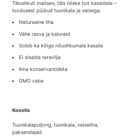
Täiuslikult maitsev, täis niiske toit kassidele –
loodusest püütud tuunikala ja veisega.
Naturaalne liha
Vähe rasva ja kaloreid
Sobib ka kõige nõudlikumale kassile
Ei sisalda teravilja
Ilma konservantideta
GMO vaba
Koostis
Tuunikalapuljong, tuunikala, veiseliha,
paksendajad.