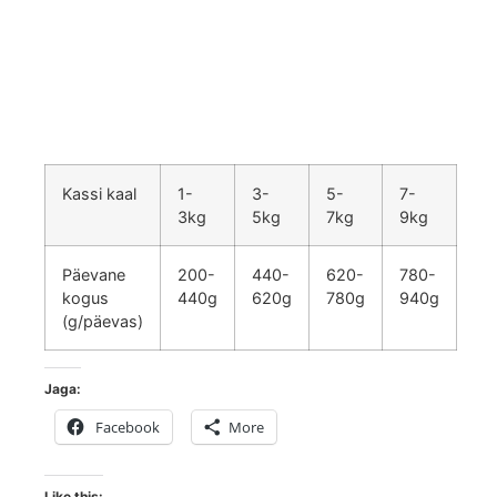
Kassi kaal
1-
3-
5-
7-
3kg
5kg
7kg
9kg
Päevane
200-
440-
620-
780-
kogus
440g
620g
780g
940g
(g/päevas)
Jaga:
Facebook
More
Like this: