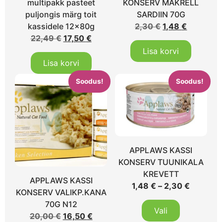
multipakk pasteet
KONSERV MAKRELL
puljongis märg toit
SARDIIN 70G
kassidele 12x80g
2,30
€
1,48
€
22,49
€
17,50
€
Lisa korvi
Lisa korvi
Soodus!
Soodus!
APPLAWS KASSI
KONSERV TUUNIKALA
KREVETT
APPLAWS KASSI
1,48
€
–
2,30
€
KONSERV VALIKP.KANA
70G N12
Vali
20,00
€
16,50
€