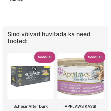
Sind võivad huvitada ka need
tooted:
Soodus!
Soodus!
Schesir After Dark
APPLAWS KASSI