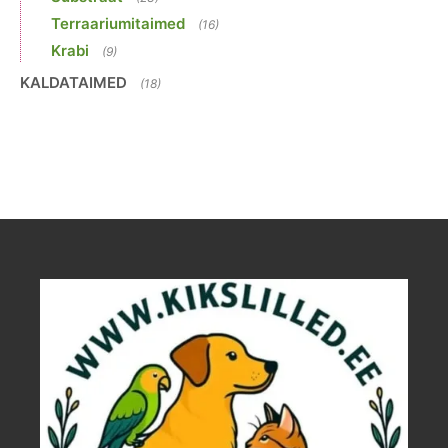
Terraariumitaimed
(16)
Krabi
(9)
KALDATAIMED
(18)