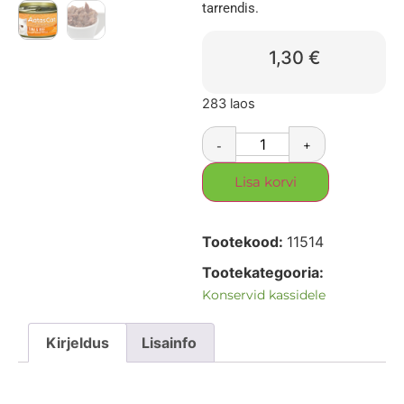
tarrendis.
1,30
€
283 laos
-
+
Lisa korvi
Tootekood:
11514
Tootekategooria:
Konservid kassidele
Kirjeldus
Lisainfo