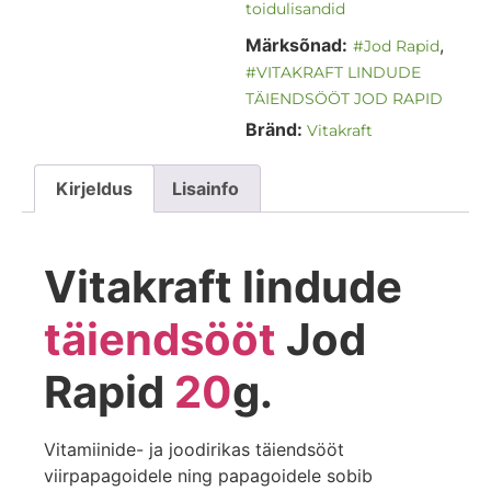
toidulisandid
Märksõnad:
,
#Jod Rapid
#VITAKRAFT LINDUDE
TÄIENDSÖÖT JOD RAPID
Bränd:
Vitakraft
Kirjeldus
Lisainfo
Vitakraft lindude
täiendsööt
Jod
Rapid
20
g.
Vitamiinide- ja joodirikas täiendsööt
viirpapagoidele ning papagoidele sobib