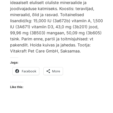
ideaalselt eluliselt oluliste mineraalide ja
joodivajaduse katmiseks. Koostis: teraviljad,
mineraalid, õlid ja rasvad. Toitainelised
lisandid/kg: 15,000 IU (3a672b) vitamiin A, 1,500
IU (3A671) vitamiin D3, 43,0 mg (3b201) jood,
99,96 mg (3B503) mangaan, 50,09 mg (3b605)
tsink. Parim enne, partii ja toitmisjuhised: vt
pakendilt. Hoida kuivas ja jahedas. Tootja:
Vitakraft Pet Care GmbH, Saksamaa.
Jaga:
Facebook
More
Like this: