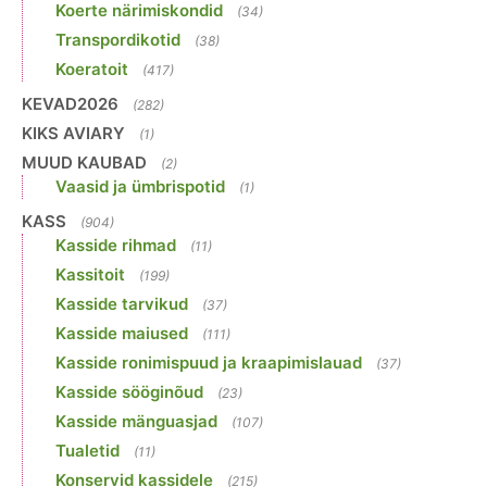
Koerte närimiskondid
(34)
Transpordikotid
(38)
Koeratoit
(417)
KEVAD2026
(282)
KIKS AVIARY
(1)
MUUD KAUBAD
(2)
Vaasid ja ümbrispotid
(1)
KASS
(904)
Kasside rihmad
(11)
Kassitoit
(199)
Kasside tarvikud
(37)
Kasside maiused
(111)
Kasside ronimispuud ja kraapimislauad
(37)
Kasside sööginõud
(23)
Kasside mänguasjad
(107)
Tualetid
(11)
Konservid kassidele
(215)