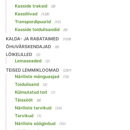
Kasside traksid
(9)
Kassiliivad
(128)
Transpordipuurid
(10)
Kasside toidulisandid
(6)
KALDA- JA RABATAIMED
(109)
ÕHUVÄRSKENDAJAD
(6)
LÕIKELILLED
(2)
Leinaseaded
(2)
TEISED LEMMIKLOOMAD
(297)
Näriliste mänguasjad
(15)
Toidulisand
(3)
Külmutatud toit
(1)
Täissööt
(8)
Näriliste tarvikud
(34)
Tarvikud
(1)
Näriliste sööginõud
(10)