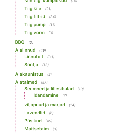
Minitiigi komplektid
(14)
Tiigikile
(21)
Tiigifiltrid
(34)
Tiigipump
(11)
Tiigivorm
(3)
BBQ
(3)
Aialinnud
(49)
Linnutoit
(33)
Söötja
(13)
Aiakaunistus
(2)
Aiataimed
(97)
Seemned ja lillesibulad
(19)
Idandamine
(7)
viljapuud ja marjad
(14)
Lavendlid
(6)
Püsikud
(49)
Maitsetaim
(3)