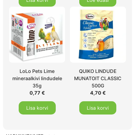
Lisa korvi
Loe edasi
LoLo Pets Lime
QUIKO LINDUDE
mineraalkivi lindudele
MUNATOIT CLASSIC
35g
500G
0,77
€
4,70
€
Lisa korvi
Lisa korvi