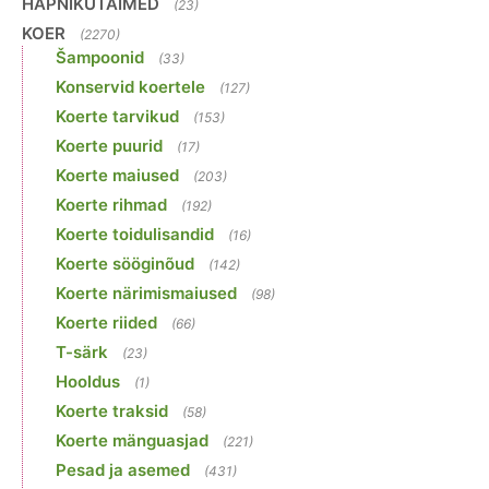
HAPNIKUTAIMED
(23)
KOER
(2270)
Šampoonid
(33)
Konservid koertele
(127)
Koerte tarvikud
(153)
Koerte puurid
(17)
Koerte maiused
(203)
Koerte rihmad
(192)
Koerte toidulisandid
(16)
Koerte sööginõud
(142)
Koerte närimismaiused
(98)
Koerte riided
(66)
T-särk
(23)
Hooldus
(1)
Koerte traksid
(58)
Koerte mänguasjad
(221)
Pesad ja asemed
(431)