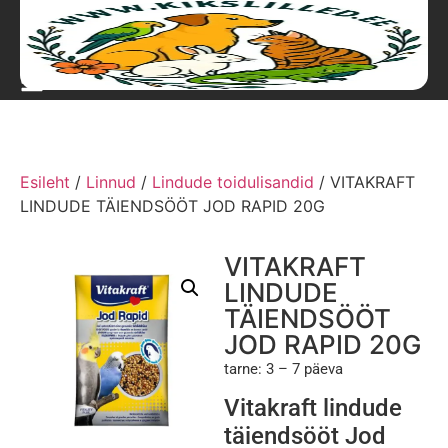
Esileht
/
Linnud
/
Lindude toidulisandid
/ VITAKRAFT
LINDUDE TÄIENDSÖÖT JOD RAPID 20G
VITAKRAFT
LINDUDE
TÄIENDSÖÖT
JOD RAPID 20G
tarne: 3 – 7 päeva
Vitakraft lindude
täiendsööt Jod