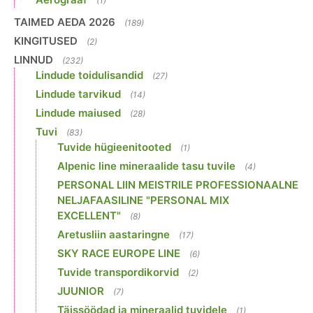
(1)
TAIMED AEDA 2026
(189)
KINGITUSED
(2)
LINNUD
(232)
Lindude toidulisandid
(27)
Lindude tarvikud
(14)
Lindude maiused
(28)
Tuvi
(83)
Tuvide hügieenitooted
(1)
Alpenic line mineraalide tasu tuvile
(4)
PERSONAL LIIN MEISTRILE PROFESSIONAALNE
NELJAFAASILINE "PERSONAL MIX
EXCELLENT"
(8)
Aretusliin aastaringne
(17)
SKY RACE EUROPE LINE
(6)
Tuvide transpordikorvid
(2)
JUUNIOR
(7)
Täissöödad ja mineraalid tuvidele
(1)