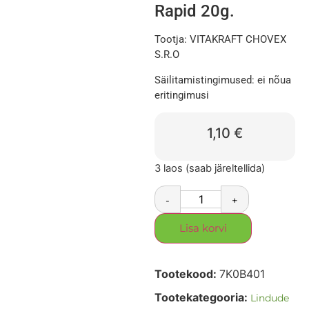
Rapid 20g.
Tootja: VITAKRAFT CHOVEX
S.R.O
Säilitamistingimused: ei nõua
eritingimusi
1,10
€
3 laos (saab järeltellida)
-
+
Lisa korvi
Tootekood:
7K0B401
Tootekategooria:
Lindude