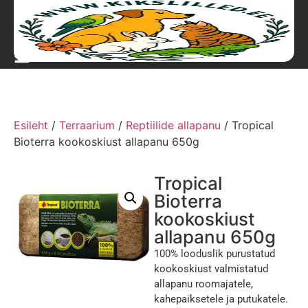
Esileht
/
Terraarium
/
Reptiilide allapanu
/ Tropical
Bioterra kookoskiust allapanu 650g
Tropical
Bioterra
kookoskiust
allapanu 650g
100% looduslik purustatud
kookoskiust valmistatud
allapanu roomajatele,
kahepaiksetele ja putukatele.