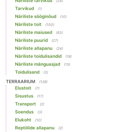
Näriliste tarvikud
(34)
Tarvikud
(1)
Näriliste sööginõud
(10)
Näriliste toit
(100)
Näriliste maiused
(63)
Näriliste puurid
(27)
Näriliste allapanu
(24)
Näriliste toidulisandid
(18)
Näriliste mänguasjad
(15)
Toidulisand
(3)
TERRAARIUM
(126)
Elustoit
(7)
Sisustus
(17)
Transport
(2)
Soendus
(3)
Elukoht
(10)
Reptiilide allapanu
(2)