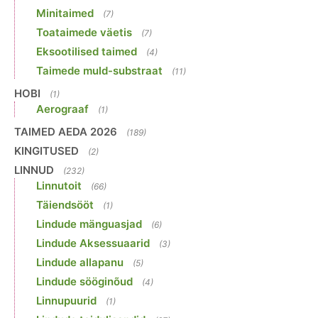
Minitaimed
(7)
Toataimede väetis
(7)
Eksootilised taimed
(4)
Taimede muld-substraat
(11)
HOBI
(1)
Aerograaf
(1)
TAIMED AEDA 2026
(189)
KINGITUSED
(2)
LINNUD
(232)
Linnutoit
(66)
Täiendsööt
(1)
Lindude mänguasjad
(6)
Lindude Aksessuaarid
(3)
Lindude allapanu
(5)
Lindude sööginõud
(4)
Linnupuurid
(1)