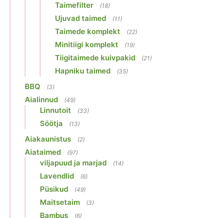
Taimefilter
(18)
Ujuvad taimed
(11)
Taimede komplekt
(22)
Minitiigi komplekt
(19)
Tiigitaimede kuivpakid
(21)
Hapniku taimed
(35)
BBQ
(3)
Aialinnud
(49)
Linnutoit
(33)
Söötja
(13)
Aiakaunistus
(2)
Aiataimed
(97)
viljapuud ja marjad
(14)
Lavendlid
(6)
Püsikud
(49)
Maitsetaim
(3)
Bambus
(6)