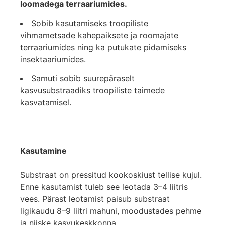
loomadega terraariumides.
Sobib kasutamiseks troopiliste
vihmametsade kahepaiksete ja roomajate
terraariumides ning ka putukate pidamiseks
insektaariumides.
Samuti sobib suurepäraselt
kasvusubstraadiks troopiliste taimede
kasvatamisel.
Kasutamine
Substraat on pressitud kookoskiust tellise kujul.
Enne kasutamist tuleb see leotada 3–4 liitris
vees. Pärast leotamist paisub substraat
ligikaudu 8–9 liitri mahuni, moodustades pehme
ja niiske kasvukeskkonna.