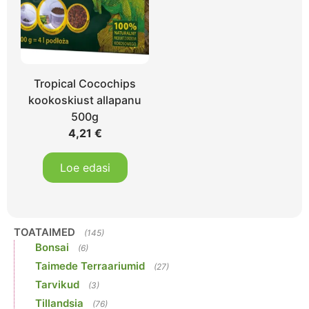
Tropical Cocochips
kookoskiust allapanu
500g
4,21
€
Loe edasi
TOATAIMED
(145)
Bonsai
(6)
Taimede Terraariumid
(27)
Tarvikud
(3)
Tillandsia
(76)