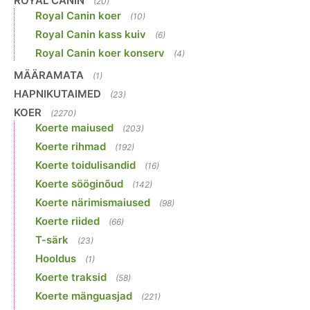
ROYAL CANIN
(20)
Royal Canin koer
(10)
Royal Canin kass kuiv
(6)
Royal Canin koer konserv
(4)
MÄÄRAMATA
(1)
HAPNIKUTAIMED
(23)
KOER
(2270)
Koerte maiused
(203)
Koerte rihmad
(192)
Koerte toidulisandid
(16)
Koerte sööginõud
(142)
Koerte närimismaiused
(98)
Koerte riided
(66)
T-särk
(23)
Hooldus
(1)
Koerte traksid
(58)
Koerte mänguasjad
(221)