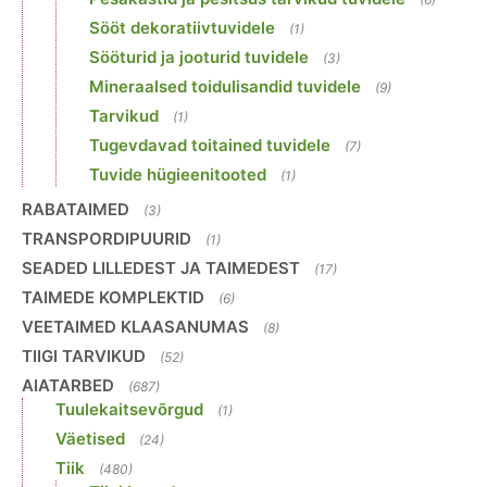
Sööt dekoratiivtuvidele
(1)
Sööturid ja jooturid tuvidele
(3)
Mineraalsed toidulisandid tuvidele
(9)
Tarvikud
(1)
Tugevdavad toitained tuvidele
(7)
Tuvide hügieenitooted
(1)
RABATAIMED
(3)
TRANSPORDIPUURID
(1)
SEADED LILLEDEST JA TAIMEDEST
(17)
TAIMEDE KOMPLEKTID
(6)
VEETAIMED KLAASANUMAS
(8)
TIIGI TARVIKUD
(52)
AIATARBED
(687)
Tuulekaitsevõrgud
(1)
Väetised
(24)
Tiik
(480)