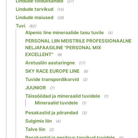
Lindude toidulisandid
(27)
Lindude tarvikud
(14)
Lindude maiused
(28)
Tuvi
(83)
Alpenic line mineraalide tasu tuvile
(4)
PERSONAL LIIN MEISTRILE PROFESSIONAALNE
NELJAFAASILINE "PERSONAL MIX
EXCELLENT"
(8)
Aretusliin aastaringne
(17)
SKY RACE EUROPE LINE
(6)
Tuvide transpordikorvid
(2)
JUUNIOR
(7)
Täissöödad ja mineraalid tuvidele
(1)
Mineraalid tuvidele
(1)
Pesakastid ja põrandad
(3)
Sulgimis liin
(4)
Talve liin
(2)
Pesakastid ja pesitsus tarvikud tuvidele
(6)