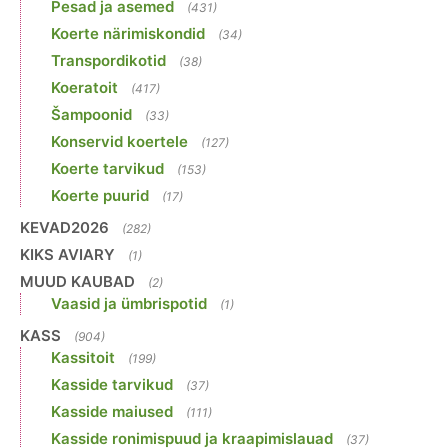
Pesad ja asemed
(431)
Koerte närimiskondid
(34)
Transpordikotid
(38)
Koeratoit
(417)
Šampoonid
(33)
Konservid koertele
(127)
Koerte tarvikud
(153)
Koerte puurid
(17)
KEVAD2026
(282)
KIKS AVIARY
(1)
MUUD KAUBAD
(2)
Vaasid ja ümbrispotid
(1)
KASS
(904)
Kassitoit
(199)
Kasside tarvikud
(37)
Kasside maiused
(111)
Kasside ronimispuud ja kraapimislauad
(37)