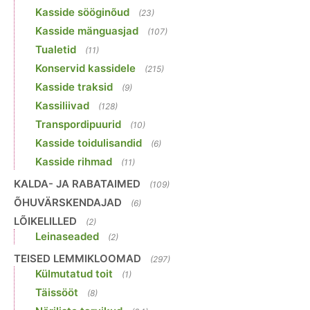
Kasside sööginõud
(23)
Kasside mänguasjad
(107)
Tualetid
(11)
Konservid kassidele
(215)
Kasside traksid
(9)
Kassiliivad
(128)
Transpordipuurid
(10)
Kasside toidulisandid
(6)
Kasside rihmad
(11)
KALDA- JA RABATAIMED
(109)
ÕHUVÄRSKENDAJAD
(6)
LÕIKELILLED
(2)
Leinaseaded
(2)
TEISED LEMMIKLOOMAD
(297)
Külmutatud toit
(1)
Täissööt
(8)