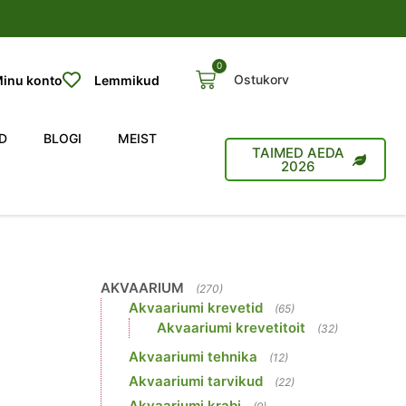
0
Ostukorv
inu konto
Lemmikud
D
BLOGI
MEIST
TAIMED AEDA
2026
AKVAARIUM
(270)
Akvaariumi krevetid
(65)
Akvaariumi krevetitoit
(32)
Akvaariumi tehnika
(12)
Akvaariumi tarvikud
(22)
Akvaariumi krabi