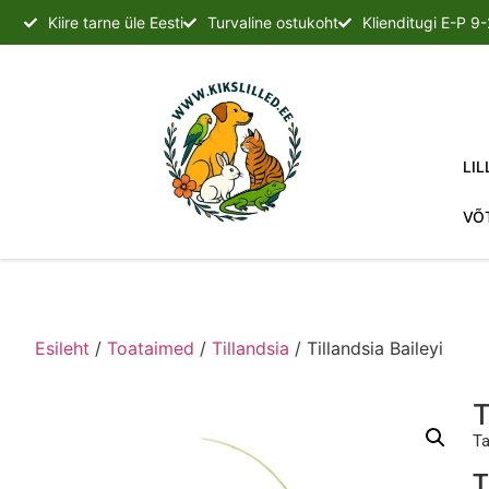
Kiire tarne üle Eesti
Turvaline ostukoht
Klienditugi E-P 9
LIL
VÕ
Esileht
/
Toataimed
/
Tillandsia
/ Tillandsia Baileyi
T
Ta
T