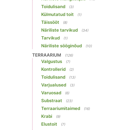
Toidulisand
(3)
Külmutatud toit
(1)
Täissööt
(8)
Näriliste tarvikud
(34)
Tarvikud
(1)
Näriliste sööginõud
(10)
TERRAARIUM
(126)
Valgustus
(7)
Kontrollerid
(2)
Toidulisand
(13)
Varjualused
(3)
Varuosad
(6)
Substraat
(23)
Terraariumitaimed
(16)
Krabi
(9)
Elustoit
(7)