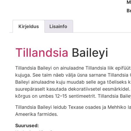
M
B
Kirjeldus
Lisainfo
Tillandsia
Baileyi
Tillandsia Baileyi on ainulaadne Tillandsia liik epif
kujuga. See taim näeb välja üsna sarnane Tillandsi
Baileyi ainulaadne kuju muudab selle aga tõeliseks 
suurepäraselt kasutada dekoratiivsetel eesmärkide
kõrgus on umbes 12–15 sentimeetrit. Tillandsia Baile
Tillandsia Baileyi leidub Texase osades ja Mehhiko l
Ameerika farmides.
Suurused: