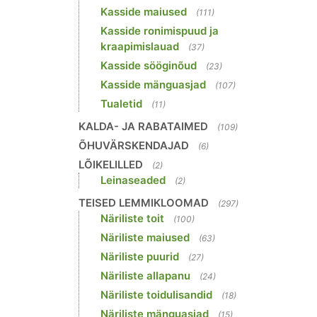
Kasside maiused
(111)
Kasside ronimispuud ja
kraapimislauad
(37)
Kasside sööginõud
(23)
Kasside mänguasjad
(107)
Tualetid
(11)
KALDA- JA RABATAIMED
(109)
ÕHUVÄRSKENDAJAD
(6)
LÕIKELILLED
(2)
Leinaseaded
(2)
TEISED LEMMIKLOOMAD
(297)
Näriliste toit
(100)
Näriliste maiused
(63)
Näriliste puurid
(27)
Näriliste allapanu
(24)
Näriliste toidulisandid
(18)
Näriliste mänguasjad
(15)