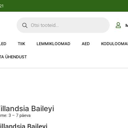
-21
M
LED
TIIK
LEMMIKLOOMAD
AED
KODULOOMA
TA ÜHENDUST
illandsia Baileyi
rne: 3 – 7 päeva
illandsia Baileyi