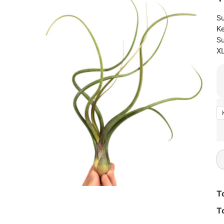
Su
Ke
Su
XL
T
T