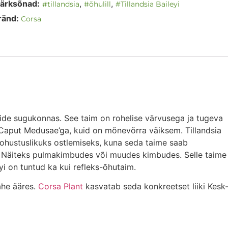
ärksõnad:
,
,
#tillandsia
#õhulill
#Tillandsia Baileyi
ränd:
Corsa
üütide sugukonnas. See taim on rohelise värvusega ja tugeva
a Caput Medusae’ga, kuid on mõnevõrra väiksem. Tillandsia
kohustuslikuks ostlemiseks, kuna seda taime saab
l. Näiteks pulmakimbudes või muudes kimbudes. Selle taime
yi on tuntud ka kui refleks-õhutaim.
ahe ääres.
Corsa Plant
kasvatab seda konkreetset liiki Kesk