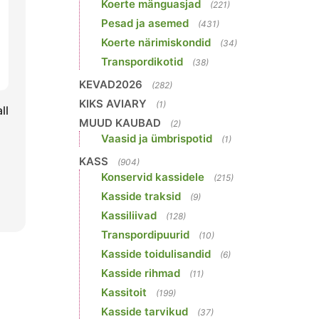
Koerte mänguasjad
(221)
Pesad ja asemed
(431)
Koerte närimiskondid
(34)
Transpordikotid
(38)
KEVAD2026
(282)
KIKS AVIARY
(1)
ll
MUUD KAUBAD
(2)
Vaasid ja ümbrispotid
(1)
KASS
(904)
Konservid kassidele
(215)
Kasside traksid
(9)
Kassiliivad
(128)
Transpordipuurid
(10)
Kasside toidulisandid
(6)
Kasside rihmad
(11)
Kassitoit
(199)
Kasside tarvikud
(37)