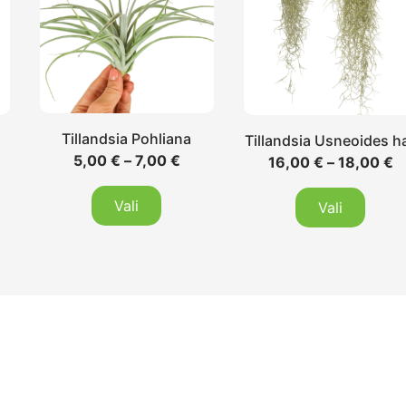
Tillandsia Pohliana
Tillandsia Usneoides ha
5,00
€
–
7,00
€
16,00
€
–
18,00
€
Vali
Vali