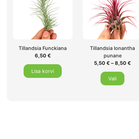
Tillandsia Funckiana
Tillandsia Ionantha
6,50
€
punane
5,50
€
–
8,50
€
Lisa korvi
Vali