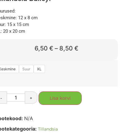
urused:
skmine: 12 x 8 cm
ur: 15 x 15 cm
: 20 x 20 cm
6,50
€
–
8,50
€
Keskmine
Suur
XL
-
+
Lisa korvi
ootekood:
N/A
ootekategooria:
Tillandsia