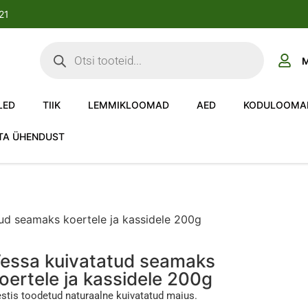
-21
M
LED
TIIK
LEMMIKLOOMAD
AED
KODULOOMA
TA ÜHENDUST
ud seamaks koertele ja kassidele 200g
essa kuivatatud seamaks
oertele ja kassidele 200g
stis toodetud naturaalne kuivatatud maius.