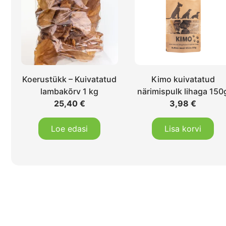
Koerustükk – Kuivatatud
Kimo kuivatatud
lambakõrv 1 kg
närimispulk lihaga 150
25,40
€
3,98
€
Loe edasi
Lisa korvi