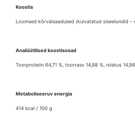
Koostis
Loomsed kõrvalsaadused (kuivatatud siseelundid – s
Analüütilised koostisosad
Toorproteiin 64,71 %, toorrasv 14,88 %, niiskus 14,9
Metaboliseeruv energia
414 kcal / 100 g