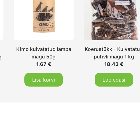
Kimo kuivatatud lamba
Koerustükk – Kuivatat
g
magu 50g
pühvli magu 1 kg
1,67
€
18,43
€
Lisa korvi
Loe edasi