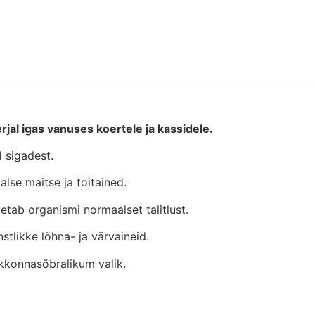
al igas vanuses koertele ja kassidele.
 sigadest.
alse maitse ja toitained.
oetab organismi normaalset talitlust.
stlikke lõhna- ja värvaineid.
skkonnasõbralikum valik.