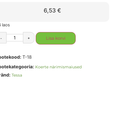
6,53
€
 laos
-
+
Lisa korvi
ootekood:
T-18
ootekategooria:
Koerte närimismaiused
ränd:
Tessa