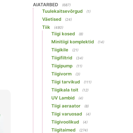
AIATARBED
(687)
Tuulekaitsevõrgud
(1)
Väetised
(24)
Tiik
(480)
Tiigi kosed
(8)
Minitiigi komplektid
(14)
Tiigikile
(21)
Tiigifiltrid
(34)
Tiigipump
(11)
Tiigivorm
(3)
Tiigi tarvikud
(111)
Tiigikala toit
(12)
UV Lambid
(4)
Tiigi aeraator
(8)
Tiigi varuosad
(4)
Tiigivoolikud
(4)
Tiigitaimed
(274)