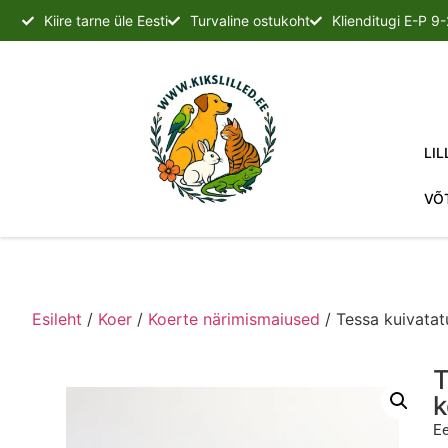
Kiire tarne üle Eesti
Turvaline ostukoht
Klienditugi E-P 9
LIL
VÕ
Esileht
/
Koer
/
Koerte närimismaiused
/ Tessa kuivatat
T
k
Ee