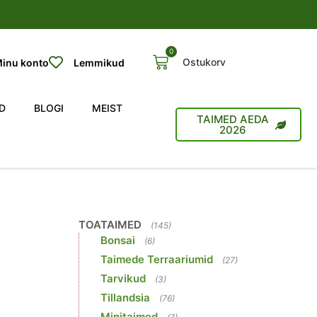
0
Ostukorv
inu konto
Lemmikud
D
BLOGI
MEIST
TAIMED AEDA
2026
TOATAIMED
(145)
Bonsai
(6)
Taimede Terraariumid
(27)
Tarvikud
(3)
Tillandsia
(76)
Minitaimed