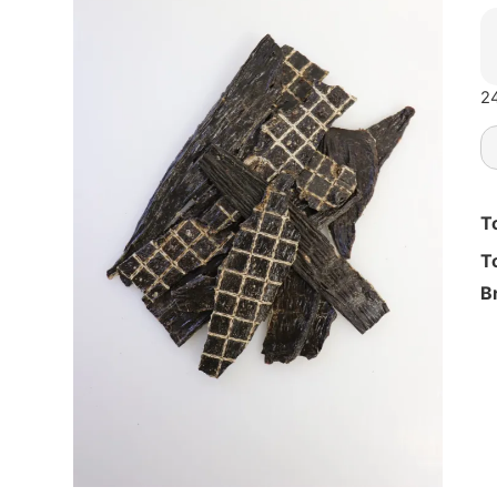
24
T
T
B