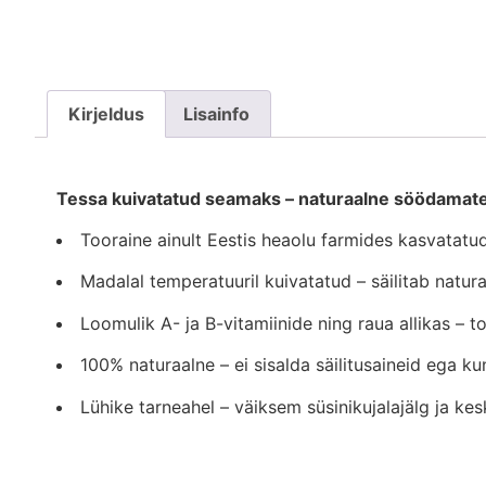
Kirjeldus
Lisainfo
Tessa kuivatatud seamaks – naturaalne söödamaterj
Tooraine ainult Eestis heaolu farmides kasvatatud
Madalal temperatuuril kuivatatud – säilitab natura
Loomulik A- ja B-vitamiinide ning raua allikas – t
100% naturaalne – ei sisalda säilitusaineid ega kun
Lühike tarneahel – väiksem süsinikujalajälg ja ke