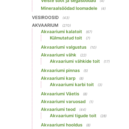
Veiste sööt ja segasöödad
(4)
Mineraalsöödad loomadele
(4)
VESIROOSID
(43)
AKVAARIUM
(270)
Akvaariumi kalatoit
(67)
Külmutatud toit
(7)
Akvaariumi valgustus
(10)
Akvaariumi vähk
(22)
Akvaariumi vähkide toit
(17)
Akvaariumi pinnas
(5)
Akvaariumi karp
(8)
Akvaariumi karbi toit
(3)
Akvaariumi Väetis
(8)
Akvaariumi varuosad
(1)
Akvaariumi teod
(44)
Akvaariumi tigude toit
(28)
Akvaariumi hooldus
(8)