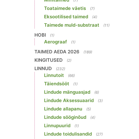
(7)
Toataimede väetis
(7)
Eksootilised taimed
(4)
Taimede muld-substraat
(11)
HOBI
(1)
Aerograaf
(1)
TAIMED AEDA 2026
(189)
KINGITUSED
(2)
LINNUD
(232)
Linnutoit
(66)
Täiendsööt
(1)
Lindude mänguasjad
(6)
Lindude Aksessuaarid
(3)
Lindude allapanu
(5)
Lindude sööginõud
(4)
Linnupuurid
(1)
Lindude toidulisandid
(27)