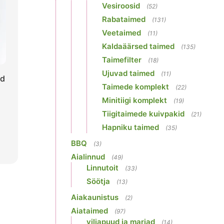
Vesiroosid
(52)
Rabataimed
(131)
Veetaimed
(11)
Kaldaäärsed taimed
(135)
Taimefilter
(18)
Ujuvad taimed
(11)
ud
Taimede komplekt
(22)
Minitiigi komplekt
(19)
Tiigitaimede kuivpakid
(21)
Hapniku taimed
(35)
BBQ
(3)
Aialinnud
(49)
Linnutoit
(33)
Söötja
(13)
Aiakaunistus
(2)
Aiataimed
(97)
viljapuud ja marjad
(14)