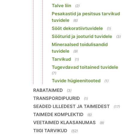
Talve liin
(2)
Pesakastid ja pesitsus tarvikud
tuvidele
(6)
Sööt dekoratiivtuvidele
(1)
Sööturid ja jooturid tuvidele
(3)
Mineraalsed toidulisandid
tuvidele
(9)
Tarvikud
(1)
Tugevdavad toitained tuvidele
(7)
Tuvide hügieenitooted
(1)
RABATAIMED
(3)
TRANSPORDIPUURID
(1)
SEADED LILLEDEST JA TAIMEDEST
(17)
TAIMEDE KOMPLEKTID
(6)
VEETAIMED KLAASANUMAS
(8)
TIIGI TARVIKUD
(52)