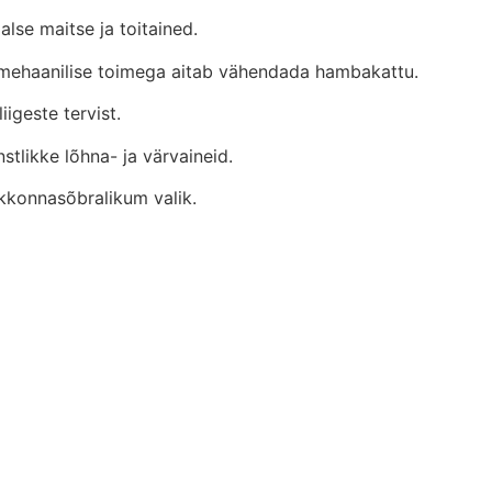
alse maitse ja toitained.
 mehaanilise toimega aitab vähendada hambakattu.
igeste tervist.
stlikke lõhna- ja värvaineid.
skkonnasõbralikum valik.