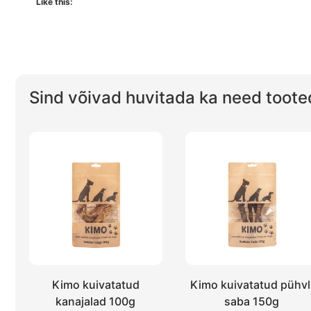
Like this:
Sind võivad huvitada ka need toote
Kimo kuivatatud
Kimo kuivatatud pühvl
kanajalad 100g
saba 150g