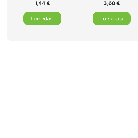
1,44
€
3,60
€
Loe edasi
Loe edasi