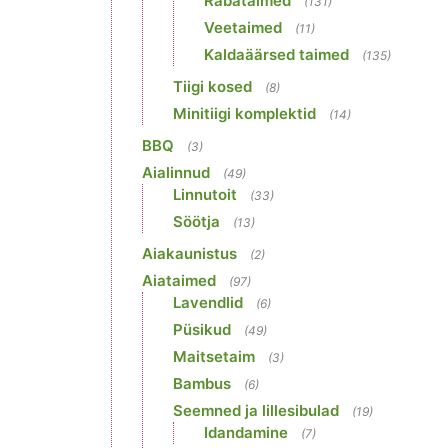
Rabataimed
(131)
Veetaimed
(11)
Kaldaäärsed taimed
(135)
Tiigi kosed
(8)
Minitiigi komplektid
(14)
BBQ
(3)
Aialinnud
(49)
Linnutoit
(33)
Söötja
(13)
Aiakaunistus
(2)
Aiataimed
(97)
Lavendlid
(6)
Püsikud
(49)
Maitsetaim
(3)
Bambus
(6)
Seemned ja lillesibulad
(19)
Idandamine
(7)