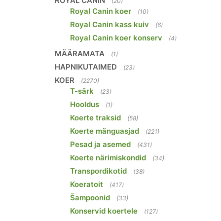
ROYAL CANIN
(20)
Royal Canin koer
(10)
Royal Canin kass kuiv
(6)
Royal Canin koer konserv
(4)
MÄÄRAMATA
(1)
HAPNIKUTAIMED
(23)
KOER
(2270)
T-särk
(23)
Hooldus
(1)
Koerte traksid
(58)
Koerte mänguasjad
(221)
Pesad ja asemed
(431)
Koerte närimiskondid
(34)
Transpordikotid
(38)
Koeratoit
(417)
Šampoonid
(33)
Konservid koertele
(127)