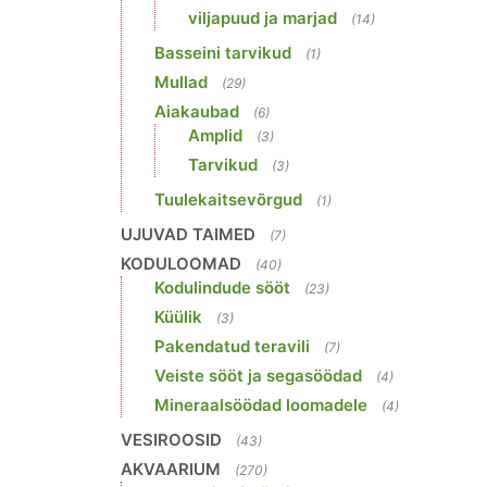
viljapuud ja marjad
(14)
Basseini tarvikud
(1)
Mullad
(29)
Aiakaubad
(6)
Amplid
(3)
Tarvikud
(3)
Tuulekaitsevõrgud
(1)
UJUVAD TAIMED
(7)
KODULOOMAD
(40)
Kodulindude sööt
(23)
Küülik
(3)
Pakendatud teravili
(7)
Veiste sööt ja segasöödad
(4)
Mineraalsöödad loomadele
(4)
VESIROOSID
(43)
AKVAARIUM
(270)