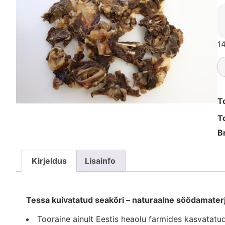
14
T
T
B
Kirjeldus
Lisainfo
Tessa kuivatatud seakõri – naturaalne söödamaterj
Tooraine ainult Eestis heaolu farmides kasvatatud