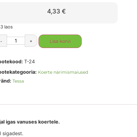
4,33
€
3 laos
-
+
Lisa korvi
ootekood:
T-24
ootekategooria:
Koerte närimismaiused
ränd:
Tessa
al igas vanuses koertele.
 sigadest.