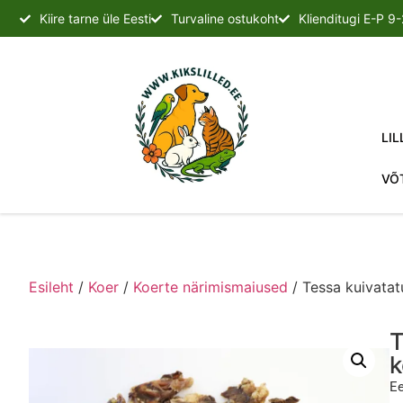
Kiire tarne üle Eesti
Turvaline ostukoht
Klienditugi E-P 9
LIL
VÕ
Esileht
/
Koer
/
Koerte närimismaiused
/ Tessa kuivatat
T
k
Ee