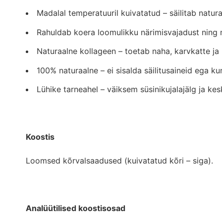
Madalal temperatuuril kuivatatud – säilitab natura
Rahuldab koera loomulikku närimisvajadust ning
Naturaalne kollageen – toetab naha, karvkatte ja li
100% naturaalne – ei sisalda säilitusaineid ega kun
Lühike tarneahel – väiksem süsinikujalajälg ja ke
Koostis
Loomsed kõrvalsaadused (kuivatatud kõri – siga).
Analüütilised koostisosad