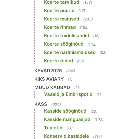
Koerte tarvikud
(153)
Koerte puurid
(17)
Koerte maiused
(203)
Koerte rihmad
(192)
Koerte toidulisandid
(16)
Koerte sööginõud
(142)
Koerte närimismaiused
(98)
Koerte riided
(66)
KEVAD2026
(282)
KIKS AVIARY
(1)
MUUD KAUBAD
(2)
Vaasid ja ümbrispotid
(1)
KASS
(904)
Kasside sööginõud
(23)
Kasside mänguasjad
(107)
Tualetid
(11)
Konservid kassidele
(215)