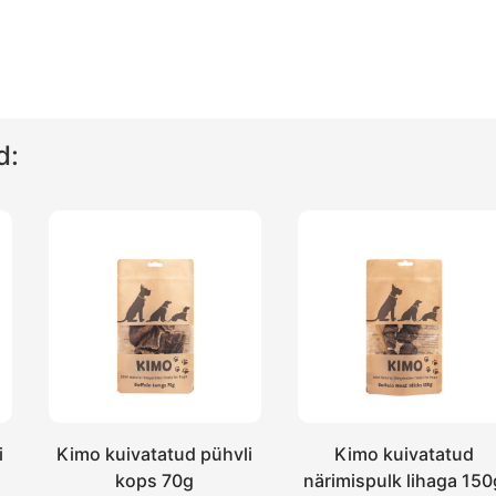
d:
i
Kimo kuivatatud pühvli
Kimo kuivatatud
kops 70g
närimispulk lihaga 150