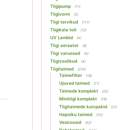
Tiigipump
(11)
Tiigivorm
(3)
Tiigi tarvikud
(111)
Tiigikala toit
(12)
UV Lambid
(4)
Tiigi aeraator
(8)
Tiigi varuosad
(4)
Tiigivoolikud
(4)
Tiigitaimed
(274)
Taimefilter
(18)
Ujuvad taimed
(11)
Taimede komplekt
(22)
Minitiigi komplekt
(19)
Tiigitaimede kuivpakid
(21)
Hapniku taimed
(35)
Vesiroosid
(52)