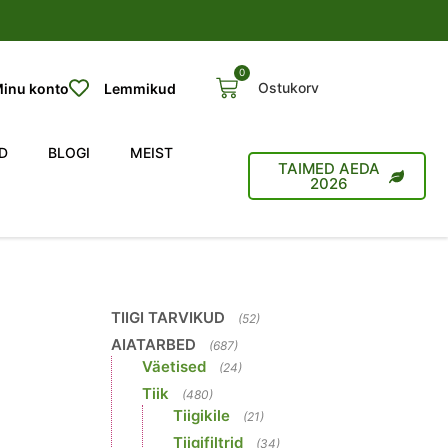
0
Ostukorv
inu konto
Lemmikud
D
BLOGI
MEIST
TAIMED AEDA
2026
TIIGI TARVIKUD
(52)
AIATARBED
(687)
Väetised
(24)
Tiik
(480)
Tiigikile
(21)
Tiigifiltrid
(34)