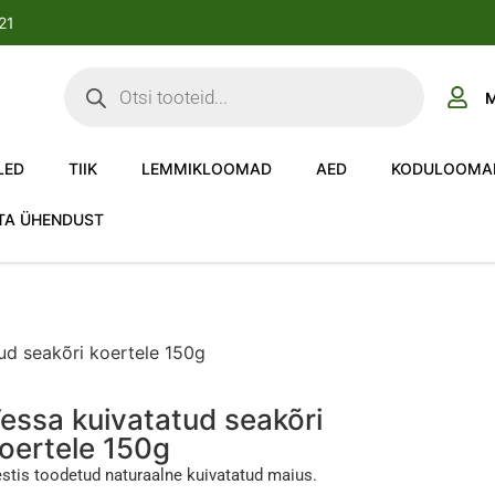
-21
M
LED
TIIK
LEMMIKLOOMAD
AED
KODULOOMA
TA ÜHENDUST
ud seakõri koertele 150g
essa kuivatatud seakõri
oertele 150g
stis toodetud naturaalne kuivatatud maius.