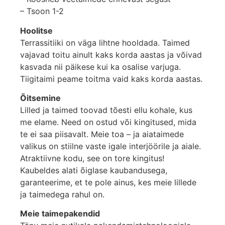
– Tsoon 1-2
Hoolitse
Terrassitiiki on väga lihtne hooldada. Taimed
vajavad toitu ainult kaks korda aastas ja võivad
kasvada nii päikese kui ka osalise varjuga.
Tiigitaimi peame toitma vaid kaks korda aastas.
Õitsemine
Lilled ja taimed toovad tõesti ellu kohale, kus
me elame. Need on ostud või kingitused, mida
te ei saa piisavalt. Meie toa – ja aiataimede
valikus on stiilne vaste igale interjöörile ja aiale.
Atraktiivne kodu, see on tore kingitus!
Kaubeldes alati õiglase kaubandusega,
garanteerime, et te pole ainus, kes meie lillede
ja taimedega rahul on.
Meie taimepakendid