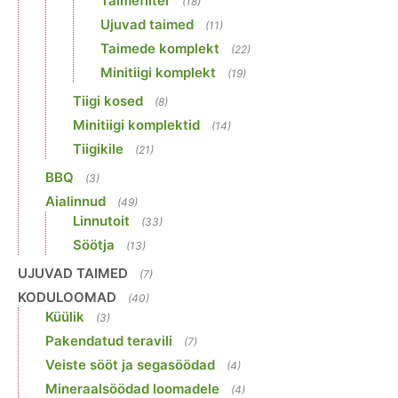
Taimefilter
(18)
Ujuvad taimed
(11)
Taimede komplekt
(22)
Minitiigi komplekt
(19)
Tiigi kosed
(8)
Minitiigi komplektid
(14)
Tiigikile
(21)
BBQ
(3)
Aialinnud
(49)
Linnutoit
(33)
Söötja
(13)
UJUVAD TAIMED
(7)
KODULOOMAD
(40)
Küülik
(3)
Pakendatud teravili
(7)
Veiste sööt ja segasöödad
(4)
Mineraalsöödad loomadele
(4)