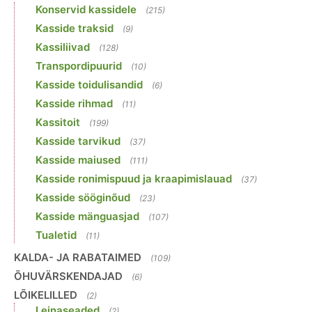
Konservid kassidele
(215)
Kasside traksid
(9)
Kassiliivad
(128)
Transpordipuurid
(10)
Kasside toidulisandid
(6)
Kasside rihmad
(11)
Kassitoit
(199)
Kasside tarvikud
(37)
Kasside maiused
(111)
Kasside ronimispuud ja kraapimislauad
(37)
Kasside sööginõud
(23)
Kasside mänguasjad
(107)
Tualetid
(11)
KALDA- JA RABATAIMED
(109)
ÕHUVÄRSKENDAJAD
(6)
LÕIKELILLED
(2)
Leinaseaded
(2)