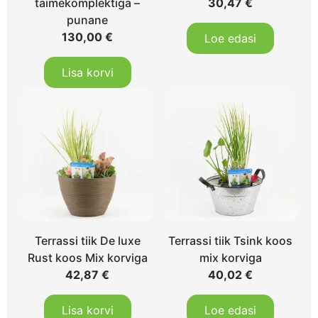
taimekomplektiga –
30,47
€
punane
130,00
€
Loe edasi
Lisa korvi
Terrassi tiik De luxe
Terrassi tiik Tsink koos
Rust koos Mix korviga
mix korviga
42,87
€
40,02
€
Lisa korvi
Loe edasi