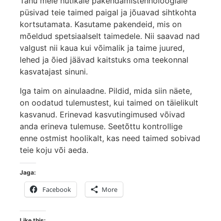
Tänu meie nutikale pakendamistehnoloogiale
püsivad teie taimed paigal ja jõuavad sihtkohta
kortsutamata. Kasutame pakendeid, mis on
mõeldud spetsiaalselt taimedele. Nii saavad nad
valgust nii kaua kui võimalik ja taime juured,
lehed ja õied jäävad kaitstuks oma teekonnal
kasvatajast sinuni.
Iga taim on ainulaadne. Pildid, mida siin näete,
on oodatud tulemustest, kui taimed on täielikult
kasvanud. Erinevad kasvutingimused võivad
anda erineva tulemuse. Seetõttu kontrollige
enne ostmist hoolikalt, kas need taimed sobivad
teie koju või aeda.
Jaga:
Facebook
More
Like this: