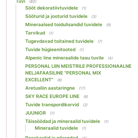
Tuvi
(83)
Sööt dekoratiivtuvidele
(1)
Sööturid ja jooturid tuvidele
(3)
Mineraalsed toidulisandid tuvidele
(9)
Tarvikud
(1)
Tugevdavad toitained tuvidele
(7)
Tuvide hügieenitooted
(1)
Alpenic line mineraalide tasu tuvile
(4)
PERSONAL LIIN MEISTRILE PROFESSIONAALNE
NELJAFAASILINE "PERSONAL MIX
EXCELLENT"
(8)
Aretusliin aastaringne
(17)
SKY RACE EUROPE LINE
(6)
Tuvide transpordikorvid
(2)
JUUNIOR
(7)
Täissöödad ja mineraalid tuvidele
(1)
Mineraalid tuvidele
(1)
Pesakastid ja põrandad