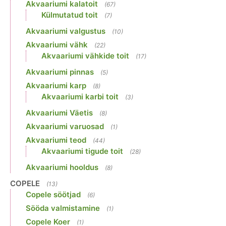
Akvaariumi kalatoit
(67)
Külmutatud toit
(7)
Akvaariumi valgustus
(10)
Akvaariumi vähk
(22)
Akvaariumi vähkide toit
(17)
Akvaariumi pinnas
(5)
Akvaariumi karp
(8)
Akvaariumi karbi toit
(3)
Akvaariumi Väetis
(8)
Akvaariumi varuosad
(1)
Akvaariumi teod
(44)
Akvaariumi tigude toit
(28)
Akvaariumi hooldus
(8)
COPELE
(13)
Copele söötjad
(6)
Sööda valmistamine
(1)
Copele Koer
(1)