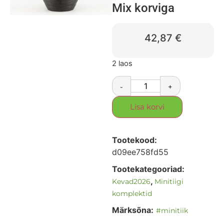
Mix korviga
42,87
€
2 laos
-
+
Lisa korvi
Tootekood:
d09ee758fd55
Tootekategooriad:
,
Kevad2026
Minitiigi
komplektid
Märksõna:
#minitiik