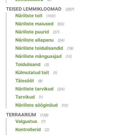
TEISED LEMMIKLOOMAD
(297)
Näriliste toit
(100)
Näriliste maiused
(63)
Näriliste puurid
(27)
Näriliste allapanu
(24)
Näriliste toidulisandid
(18)
Näriliste mänguasjad
(15)
Toidulisand
(3)
Külmutatud toit
(1)
Täissööt
(8)
Näriliste tarvikud
(34)
Tarvikud
(1)
Näriliste sööginõud
(10)
TERRAARIUM
(126)
Valgustus
(7)
Kontrollerid
(2)