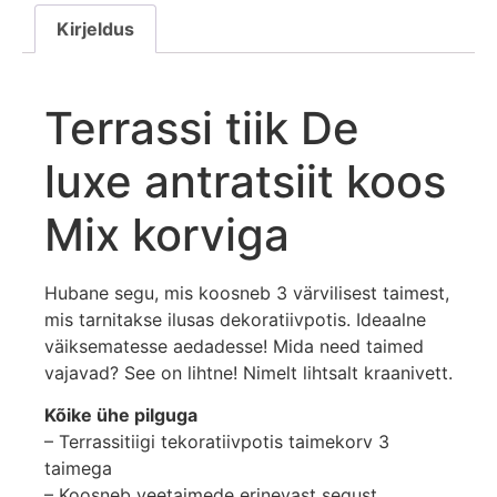
Kirjeldus
Terrassi tiik De
luxe antratsiit koos
Mix korviga
Hubane segu, mis koosneb 3 värvilisest taimest,
mis tarnitakse ilusas dekoratiivpotis. Ideaalne
väiksematesse aedadesse! Mida need taimed
vajavad? See on lihtne! Nimelt lihtsalt kraanivett.
Kõike ühe pilguga
– Terrassitiigi tekoratiivpotis taimekorv 3
taimega
– Koosneb veetaimede erinevast segust