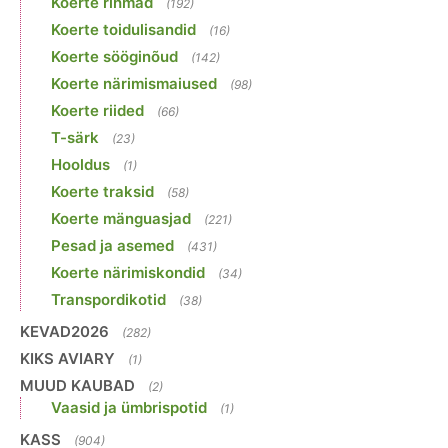
Koerte rihmad
(192)
Koerte toidulisandid
(16)
Koerte sööginõud
(142)
Koerte närimismaiused
(98)
Koerte riided
(66)
T-särk
(23)
Hooldus
(1)
Koerte traksid
(58)
Koerte mänguasjad
(221)
Pesad ja asemed
(431)
Koerte närimiskondid
(34)
Transpordikotid
(38)
KEVAD2026
(282)
KIKS AVIARY
(1)
MUUD KAUBAD
(2)
Vaasid ja ümbrispotid
(1)
KASS
(904)