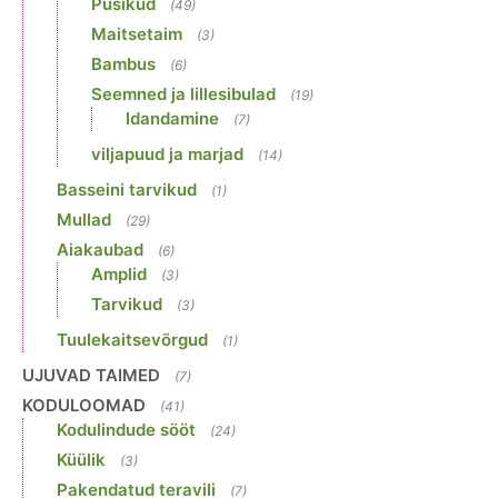
Püsikud
(49)
Maitsetaim
(3)
Bambus
(6)
Seemned ja lillesibulad
(19)
Idandamine
(7)
viljapuud ja marjad
(14)
Basseini tarvikud
(1)
Mullad
(29)
Aiakaubad
(6)
Amplid
(3)
Tarvikud
(3)
Tuulekaitsevõrgud
(1)
UJUVAD TAIMED
(7)
KODULOOMAD
(41)
Kodulindude sööt
(24)
Küülik
(3)
Pakendatud teravili
(7)