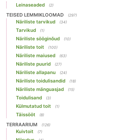
Leinaseaded
(2)
TEISED LEMMIKLOOMAD
(297)
Näriliste tarvikud
(34)
Tarvikud
(1)
Näriliste sööginõud
(10)
Näriliste toit
(100)
Näriliste maiused
(63)
Näriliste puurid
(27)
Näriliste allapanu
(24)
Näriliste toidulisandid
(18)
Näriliste mänguasjad
(15)
Toidulisand
(3)
Külmutatud toit
(1)
Täissööt
(8)
TERRAARIUM
(126)
Kuivtoit
(7)
Niisutus