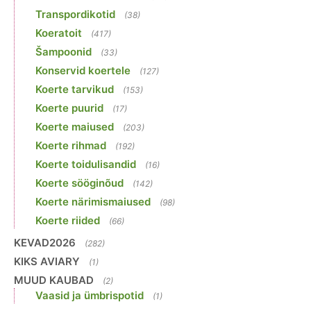
Transpordikotid
(38)
Koeratoit
(417)
Šampoonid
(33)
Konservid koertele
(127)
Koerte tarvikud
(153)
Koerte puurid
(17)
Koerte maiused
(203)
Koerte rihmad
(192)
Koerte toidulisandid
(16)
Koerte sööginõud
(142)
Koerte närimismaiused
(98)
Koerte riided
(66)
KEVAD2026
(282)
KIKS AVIARY
(1)
MUUD KAUBAD
(2)
Vaasid ja ümbrispotid
(1)