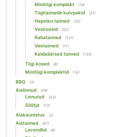
Minitiigi komplekt
(19)
Tiigitaimede kuivpakid
(21)
Hapniku taimed
(35)
Vesiroosid
(52)
Rabataimed
(131)
Veetaimed
(11)
Kaldaäärsed taimed
(135)
Tiigi kosed
(8)
Minitiigi komplektid
(14)
BBQ
(3)
Aialinnud
(49)
Linnutoit
(33)
Söötja
(13)
Aiakaunistus
(2)
Aiataimed
(97)
Lavendlid
(6)