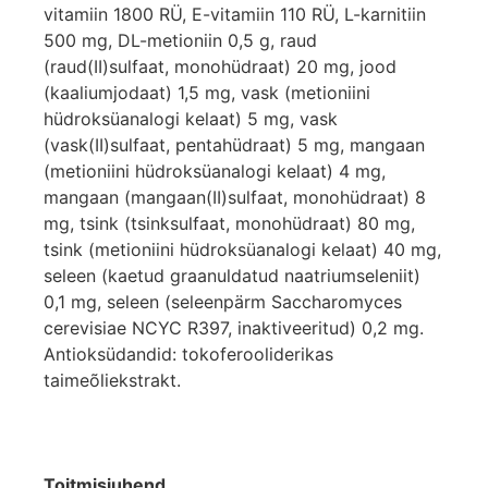
vitamiin 1800 RÜ, E-vitamiin 110 RÜ, L-karnitiin
500 mg, DL-metioniin 0,5 g, raud
(raud(II)sulfaat, monohüdraat) 20 mg, jood
(kaaliumjodaat) 1,5 mg, vask (metioniini
hüdroksüanalogi kelaat) 5 mg, vask
(vask(II)sulfaat, pentahüdraat) 5 mg, mangaan
(metioniini hüdroksüanalogi kelaat) 4 mg,
mangaan (mangaan(II)sulfaat, monohüdraat) 8
mg, tsink (tsinksulfaat, monohüdraat) 80 mg,
tsink (metioniini hüdroksüanalogi kelaat) 40 mg,
seleen (kaetud graanuldatud naatriumseleniit)
0,1 mg, seleen (seleenpärm Saccharomyces
cerevisiae NCYC R397, inaktiveeritud) 0,2 mg.
Antioksüdandid: tokoferooliderikas
taimeõliekstrakt.
Toitmisjuhend