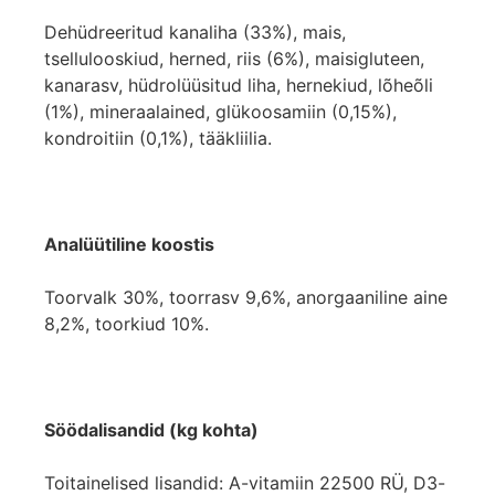
Dehüdreeritud kanaliha (33%), mais,
tsellulooskiud, herned, riis (6%), maisigluteen,
kanarasv, hüdrolüüsitud liha, hernekiud, lõheõli
(1%), mineraalained, glükoosamiin (0,15%),
kondroitiin (0,1%), tääkliilia.
Analüütiline koostis
Toorvalk 30%, toorrasv 9,6%, anorgaaniline aine
8,2%, toorkiud 10%.
Söödalisandid (kg kohta)
Toitainelised lisandid: A-vitamiin 22500 RÜ, D3-