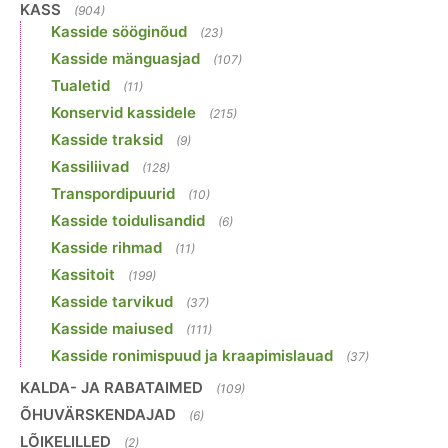
KASS
(904)
Kasside sööginõud
(23)
Kasside mänguasjad
(107)
Tualetid
(11)
Konservid kassidele
(215)
Kasside traksid
(9)
Kassiliivad
(128)
Transpordipuurid
(10)
Kasside toidulisandid
(6)
Kasside rihmad
(11)
Kassitoit
(199)
Kasside tarvikud
(37)
Kasside maiused
(111)
Kasside ronimispuud ja kraapimislauad
(37)
KALDA- JA RABATAIMED
(109)
ÕHUVÄRSKENDAJAD
(6)
LÕIKELILLED
(2)