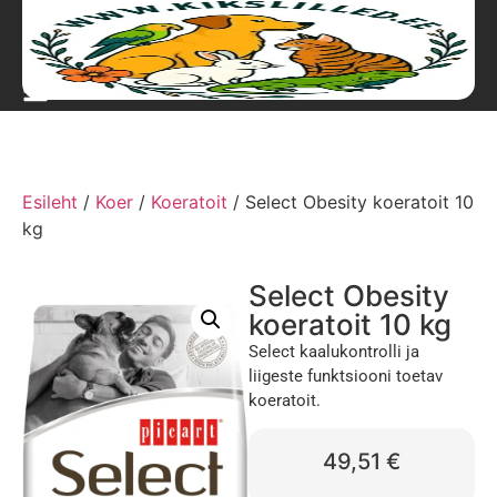
Esileht
/
Koer
/
Koeratoit
/ Select Obesity koeratoit 10
kg
Select Obesity
koeratoit 10 kg
Select kaalukontrolli ja
liigeste funktsiooni toetav
koeratoit.
49,51
€