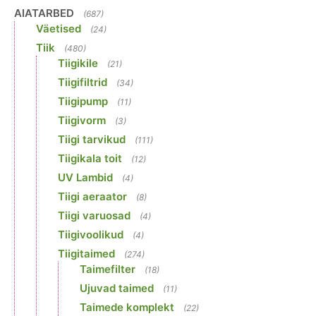
AIATARBED
(687)
Väetised
(24)
Tiik
(480)
Tiigikile
(21)
Tiigifiltrid
(34)
Tiigipump
(11)
Tiigivorm
(3)
Tiigi tarvikud
(111)
Tiigikala toit
(12)
UV Lambid
(4)
Tiigi aeraator
(8)
Tiigi varuosad
(4)
Tiigivoolikud
(4)
Tiigitaimed
(274)
Taimefilter
(18)
Ujuvad taimed
(11)
Taimede komplekt
(22)