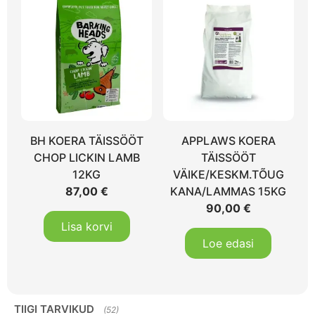
BH KOERA TÄISSÖÖT
APPLAWS KOERA
CHOP LICKIN LAMB
TÄISSÖÖT
12KG
VÄIKE/KESKM.TÕUG
87,00
€
KANA/LAMMAS 15KG
90,00
€
Lisa korvi
Loe edasi
TIIGI TARVIKUD
(52)