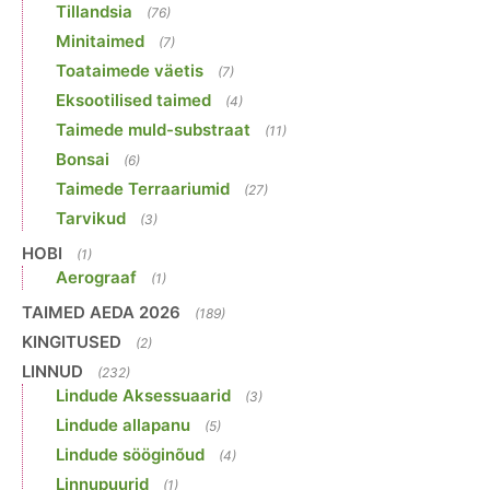
Tillandsia
(76)
Minitaimed
(7)
Toataimede väetis
(7)
Eksootilised taimed
(4)
Taimede muld-substraat
(11)
Bonsai
(6)
Taimede Terraariumid
(27)
Tarvikud
(3)
HOBI
(1)
Aerograaf
(1)
TAIMED AEDA 2026
(189)
KINGITUSED
(2)
LINNUD
(232)
Lindude Aksessuaarid
(3)
Lindude allapanu
(5)
Lindude sööginõud
(4)
Linnupuurid
(1)