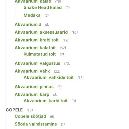
Akvaariumi kalad
(16)
Snake Head kalad
(2)
Medaka
(2)
Akvaariumid
(5)
Akvaariumi aksessuaarid
(10)
Akvaariumi krabi toit
(19)
Akvaariumi kalatoit
(67)
Külmutatud toit
(7)
Akvaariumi valgustus
(10)
Akvaariumi vähk
(22)
Akvaariumi vähkide toit
(17)
Akvaariumi pinnas
(5)
Akvaariumi karp
(8)
Akvaariumi karbi toit
(3)
COPELE
(13)
Copele söötjad
(6)
Sööda valmistamine
(1)