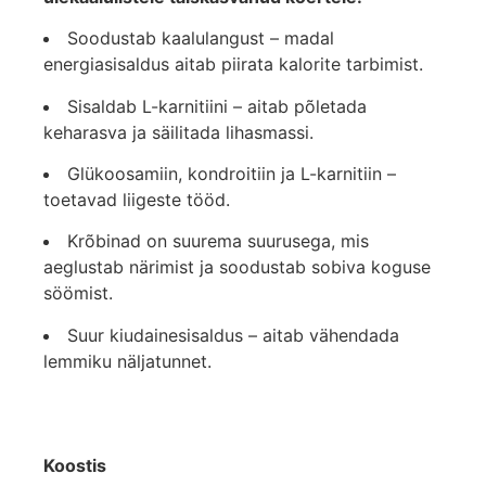
Soodustab kaalulangust – madal
energiasisaldus aitab piirata kalorite tarbimist.
Sisaldab L-karnitiini – aitab põletada
keharasva ja säilitada lihasmassi.
Glükoosamiin, kondroitiin ja L-karnitiin –
toetavad liigeste tööd.
Krõbinad on suurema suurusega, mis
aeglustab närimist ja soodustab sobiva koguse
söömist.
Suur kiudainesisaldus – aitab vähendada
lemmiku näljatunnet.
Koostis