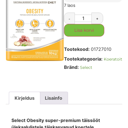
7 laos
-
+
Lisa korvi
Tootekood:
01727010
Tootekategooria:
Koeratoit
Bränd:
Select
Kirjeldus
Lisainfo
Select Obesity super-premium täissööt
ülekaalulistele täiskasvanud koertele.