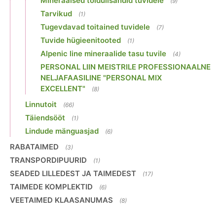
Mineraalsed toidulisandid tuvidele
(9)
Tarvikud
(1)
Tugevdavad toitained tuvidele
(7)
Tuvide hügieenitooted
(1)
Alpenic line mineraalide tasu tuvile
(4)
PERSONAL LIIN MEISTRILE PROFESSIONAALNE
NELJAFAASILINE "PERSONAL MIX
EXCELLENT"
(8)
Linnutoit
(66)
Täiendsööt
(1)
Lindude mänguasjad
(6)
RABATAIMED
(3)
TRANSPORDIPUURID
(1)
SEADED LILLEDEST JA TAIMEDEST
(17)
TAIMEDE KOMPLEKTID
(6)
VEETAIMED KLAASANUMAS
(8)