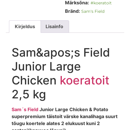
Märksõna:
#koeratoit
Bränd:
Sam's Field
Kirjeldus
Lisainfo
Sam&apos;s Field
Junior Large
Chicken
koeratoit
2,5 kg
Sam´s Field
Junior Large Chicken & Potato
superpremium täistoit värske kanalihaga suurt
tõugu koertele alates 2 elukuust kuni 2