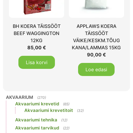
BH KOERA TÄISSÖÖT
APPLAWS KOERA
BEEF WAGGINGTON
TÄISSÖÖT
12KG
VÄIKE/KESKM.TÕUG
85,00
€
KANA/LAMMAS 15KG
90,00
€
Lisa korvi
Loe edasi
AKVAARIUM
(270)
Akvaariumi krevetid
(65)
Akvaariumi krevetitoit
(32)
Akvaariumi tehnika
(12)
Akvaariumi tarvikud
(22)