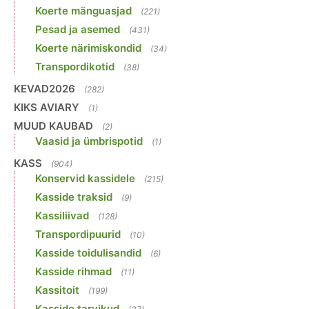
Koerte mänguasjad
(221)
Pesad ja asemed
(431)
Koerte närimiskondid
(34)
Transpordikotid
(38)
KEVAD2026
(282)
KIKS AVIARY
(1)
MUUD KAUBAD
(2)
Vaasid ja ümbrispotid
(1)
KASS
(904)
Konservid kassidele
(215)
Kasside traksid
(9)
Kassiliivad
(128)
Transpordipuurid
(10)
Kasside toidulisandid
(6)
Kasside rihmad
(11)
Kassitoit
(199)
Kasside tarvikud