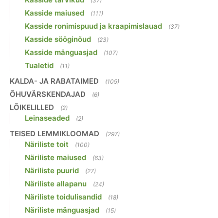
(37)
Kasside maiused
(111)
Kasside ronimispuud ja kraapimislauad
(37)
Kasside sööginõud
(23)
Kasside mänguasjad
(107)
Tualetid
(11)
KALDA- JA RABATAIMED
(109)
ÕHUVÄRSKENDAJAD
(6)
LÕIKELILLED
(2)
Leinaseaded
(2)
TEISED LEMMIKLOOMAD
(297)
Näriliste toit
(100)
Näriliste maiused
(63)
Näriliste puurid
(27)
Näriliste allapanu
(24)
Näriliste toidulisandid
(18)
Näriliste mänguasjad
(15)