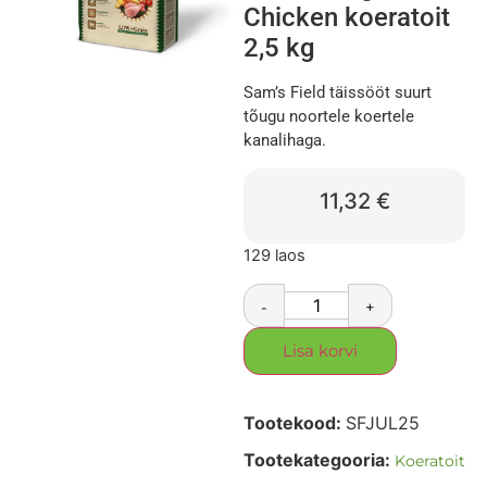
Chicken koeratoit
2,5 kg
Sam’s Field täissööt suurt
tõugu noortele koertele
kanalihaga.
11,32
€
129 laos
-
+
Lisa korvi
Tootekood:
SFJUL25
Tootekategooria:
Koeratoit