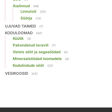
Aialinnud
(49)
Linnutoit
(33)
Söötja
(13)
UJUVAD TAIMED
(7)
KODULOOMAD
(40)
Küülik
(3)
Pakendatud teravili
(7)
Veiste sööt ja segasöödad
(4)
Mineraalsöödad loomadele
(4)
Kodulindude sööt
(23)
VESIROOSID
(43)