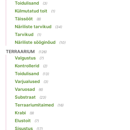
Toidulisand
(3)
Külmutatud toit
(1)
Täissööt
(8)
Näriliste tarvikud
(34)
Tarvikud
(1)
Näriliste sööginõud
(10)
TERRAARIUM
(126)
Valgustus
(7)
Kontrollerid
(2)
Toidulisand
(13)
Varjualused
(3)
Varuosad
(6)
Substraat
(23)
Terraariumitaimed
(16)
Krabi
(9)
Elustoit
(7)
Sisustus
(17)