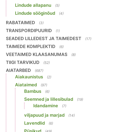
Lindude allapanu
(5)
Lindude sööginõud
(4)
RABATAIMED
(3)
TRANSPORDIPUURID
(1)
SEADED LILLEDEST JA TAIMEDEST
(17)
TAIMEDE KOMPLEKTID
(6)
VEETAIMED KLAASANUMAS
(8)
TIIGI TARVIKUD
(52)
AIATARBED
(687)
Aiakaunistus
(2)
Aiataimed
(97)
Bambus
(6)
Seemned ja lillesibulad
(19)
Idandamine
(7)
viljapuud ja marjad
(14)
Lavendlid
(6)
Püsikud
(49)