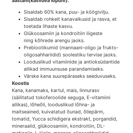
aastani(kasvuea lõpuni).​
Sisaldab 60% kana, puu- ja köögivilju.
Sisaldab rohkelt kanavalkusid ja rasva, et
toetada lihaste kasvu.
Glükoosamiin ja kondroitiin liigeste
ning kõhrede arengu jaoks.
Prebiootikumid (mannaani-oligo ja frukto-
oligosahhariidid) soolestiku tervise jaoks.
Looduslikud vitamiinide ja antioksüdantide
allikad immuunsuse parandamiseks.
Värske kana suurepäraseks seeduvuseks.
Koostis
Kana, kanamaks, kartul, mais, linnurasv
(säilitatud tokoferoolide seguga, E-vitamiini
allikas), lõheõli, looduslikud lõhna- ja
maitseained, kuivatatud õunad, õllepärm,
tomatid, Yucca schidigera ekstrakt, porgandid,
mineraalid, glükoosamiin, kondroitiin, DL-
metioniin, L-lüsiin, mannan-oligosahhariidid,