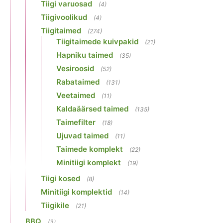
Tiigi varuosad
(4)
Tiigivoolikud
(4)
Tiigitaimed
(274)
Tiigitaimede kuivpakid
(21)
Hapniku taimed
(35)
Vesiroosid
(52)
Rabataimed
(131)
Veetaimed
(11)
Kaldaäärsed taimed
(135)
Taimefilter
(18)
Ujuvad taimed
(11)
Taimede komplekt
(22)
Minitiigi komplekt
(19)
Tiigi kosed
(8)
Minitiigi komplektid
(14)
Tiigikile
(21)
BBQ
(3)