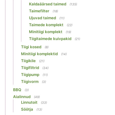
Kaldaäärsed taimed
(135)
Taimefilter
(18)
Ujuvad taimed
(11)
Taimede komplekt
(22)
Minitiigi komplekt
(19)
Tiigitaimede kuivpakid
(21)
Tiigi kosed
(8)
Minitiigi komplektid
(14)
Tiigikile
(21)
Tiigifiltrid
(34)
Tiigipump
(11)
Tiigivorm
(3)
BBQ
(3)
Aialinnud
(49)
Linnutoit
(33)
Söötja
(13)