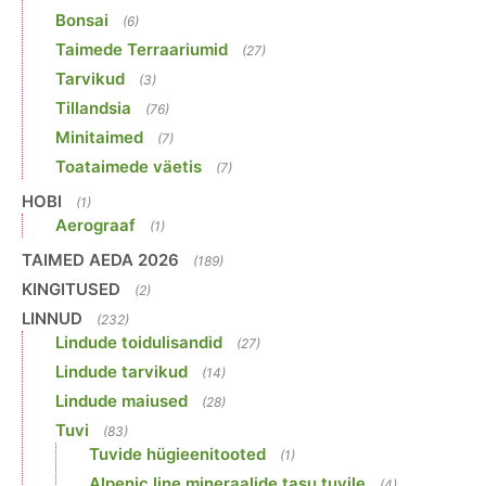
Bonsai
(6)
Taimede Terraariumid
(27)
Tarvikud
(3)
Tillandsia
(76)
Minitaimed
(7)
Toataimede väetis
(7)
HOBI
(1)
Aerograaf
(1)
TAIMED AEDA 2026
(189)
KINGITUSED
(2)
LINNUD
(232)
Lindude toidulisandid
(27)
Lindude tarvikud
(14)
Lindude maiused
(28)
Tuvi
(83)
Tuvide hügieenitooted
(1)
Alpenic line mineraalide tasu tuvile
(4)