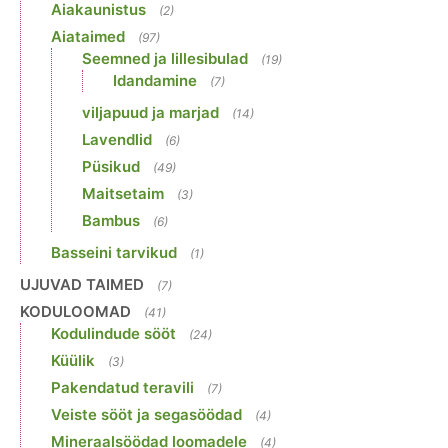
Aiakaunistus
(2)
Aiataimed
(97)
Seemned ja lillesibulad
(19)
Idandamine
(7)
viljapuud ja marjad
(14)
Lavendlid
(6)
Püsikud
(49)
Maitsetaim
(3)
Bambus
(6)
Basseini tarvikud
(1)
UJUVAD TAIMED
(7)
KODULOOMAD
(41)
Kodulindude sööt
(24)
Küülik
(3)
Pakendatud teravili
(7)
Veiste sööt ja segasöödad
(4)
Mineraalsöödad loomadele
(4)