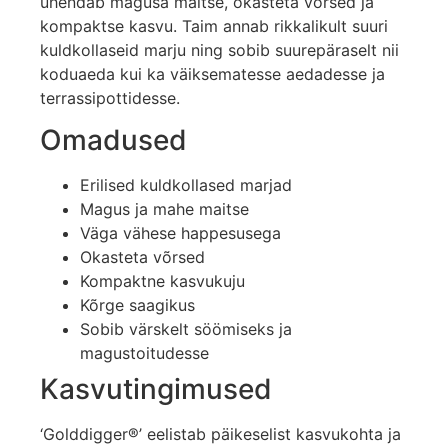
ühendab magusa maitse, okasteta võrsed ja
kompaktse kasvu. Taim annab rikkalikult suuri
kuldkollaseid marju ning sobib suurepäraselt nii
koduaeda kui ka väiksematesse aedadesse ja
terrassipottidesse.
Omadused
Erilised kuldkollased marjad
Magus ja mahe maitse
Väga vähese happesusega
Okasteta võrsed
Kompaktne kasvukuju
Kõrge saagikus
Sobib värskelt söömiseks ja
magustoitudesse
Kasvutingimused
‘Golddigger®’ eelistab päikeselist kasvukohta ja