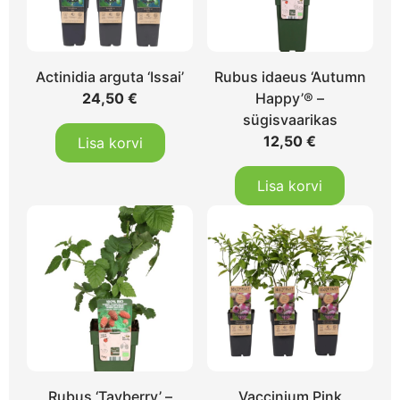
Actinidia arguta ‘Issai’
Rubus idaeus ‘Autumn
24,50
€
Happy’® –
sügisvaarikas
12,50
€
Lisa korvi
Lisa korvi
Rubus ‘Tayberry’ –
Vaccinium Pink