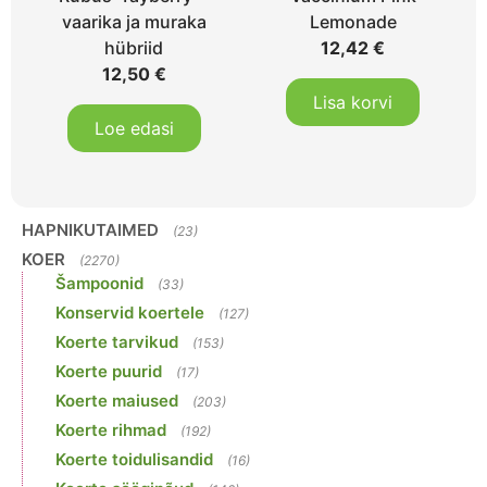
vaarika ja muraka
Lemonade
hübriid
12,42
€
12,50
€
Lisa korvi
Loe edasi
HAPNIKUTAIMED
(23)
KOER
(2270)
Šampoonid
(33)
Konservid koertele
(127)
Koerte tarvikud
(153)
Koerte puurid
(17)
Koerte maiused
(203)
Koerte rihmad
(192)
Koerte toidulisandid
(16)