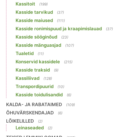
Kassitoit
(199)
Kasside tarvikud
(37)
Kasside maiused
(111)
Kasside ronimispuud ja kraapimislauad
(37)
Kasside sööginõud
(23)
Kasside mänguasjad
(107)
Tualetid
(11)
Konservid kassidele
(215)
Kasside traksid
(9)
Kassiliivad
(128)
Transpordipuurid
(10)
Kasside toidulisandid
(6)
KALDA- JA RABATAIMED
(109)
ÕHUVÄRSKENDAJAD
(6)
LÕIKELILLED
(2)
Leinaseaded
(2)