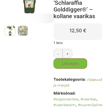
‘Schlaraffia
Golddigger®’ –
kollane vaarikas
12,50
€
1 laos
-
+
Lisa korvi
Tootekategooria:
viljapuud
ja marjad
Märksõnad:
,
,
#sügisvaarikas
#vaarikas
,
#vaarikataim
#suureviljaline