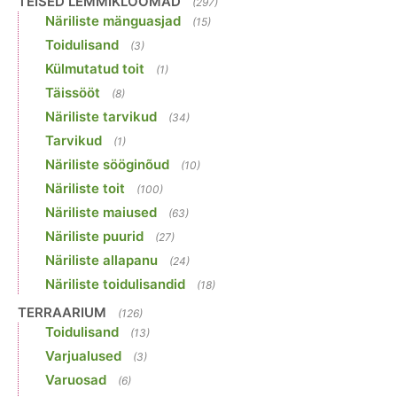
TEISED LEMMIKLOOMAD
(297)
Näriliste mänguasjad
(15)
Toidulisand
(3)
Külmutatud toit
(1)
Täissööt
(8)
Näriliste tarvikud
(34)
Tarvikud
(1)
Näriliste sööginõud
(10)
Näriliste toit
(100)
Näriliste maiused
(63)
Näriliste puurid
(27)
Näriliste allapanu
(24)
Näriliste toidulisandid
(18)
TERRAARIUM
(126)
Toidulisand
(13)
Varjualused
(3)
Varuosad
(6)