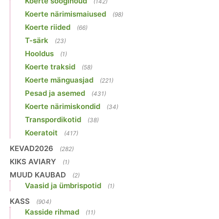
Koerte sööginõud
(142)
Koerte närimismaiused
(98)
Koerte riided
(66)
T-särk
(23)
Hooldus
(1)
Koerte traksid
(58)
Koerte mänguasjad
(221)
Pesad ja asemed
(431)
Koerte närimiskondid
(34)
Transpordikotid
(38)
Koeratoit
(417)
KEVAD2026
(282)
KIKS AVIARY
(1)
MUUD KAUBAD
(2)
Vaasid ja ümbrispotid
(1)
KASS
(904)
Kasside rihmad
(11)