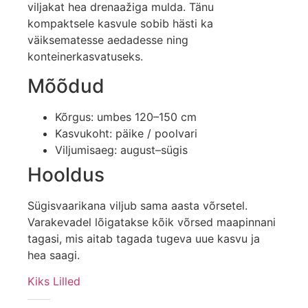
viljakat hea drenaažiga mulda. Tänu
kompaktsele kasvule sobib hästi ka
väiksematesse aedadesse ning
konteinerkasvatuseks.
Mõõdud
Kõrgus: umbes 120–150 cm
Kasvukoht: päike / poolvari
Viljumisaeg: august–sügis
Hooldus
Sügisvaarikana viljub sama aasta võrsetel.
Varakevadel lõigatakse kõik võrsed maapinnani
tagasi, mis aitab tagada tugeva uue kasvu ja
hea saagi.
Kiks Lilled