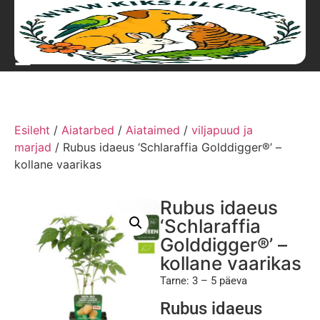
Esileht
/
Aiatarbed
/
Aiataimed
/
viljapuud ja
marjad
/ Rubus idaeus ‘Schlaraffia Golddigger®’ –
kollane vaarikas
Rubus idaeus
‘Schlaraffia
Golddigger®’ –
kollane vaarikas
Tarne: 3 – 5 päeva
Rubus idaeus