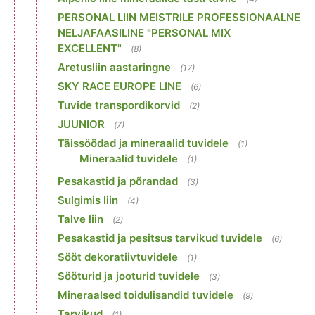
PERSONAL LIIN MEISTRILE PROFESSIONAALNE
NELJAFAASILINE "PERSONAL MIX
EXCELLENT"
(8)
Aretusliin aastaringne
(17)
SKY RACE EUROPE LINE
(6)
Tuvide transpordikorvid
(2)
JUUNIOR
(7)
Täissöödad ja mineraalid tuvidele
(1)
Mineraalid tuvidele
(1)
Pesakastid ja põrandad
(3)
Sulgimis liin
(4)
Talve liin
(2)
Pesakastid ja pesitsus tarvikud tuvidele
(6)
Sööt dekoratiivtuvidele
(1)
Sööturid ja jooturid tuvidele
(3)
Mineraalsed toidulisandid tuvidele
(9)
Tarvikud
(1)