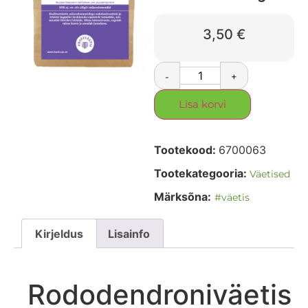
3,50
€
-
+
Lisa korvi
Tootekood:
6700063
Tootekategooria:
Väetised
Märksõna:
#väetis
Kirjeldus
Lisainfo
Rododendroniväetis