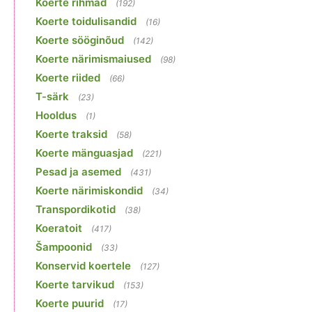
Koerte rihmad
(192)
Koerte toidulisandid
(16)
Koerte sööginõud
(142)
Koerte närimismaiused
(98)
Koerte riided
(66)
T-särk
(23)
Hooldus
(1)
Koerte traksid
(58)
Koerte mänguasjad
(221)
Pesad ja asemed
(431)
Koerte närimiskondid
(34)
Transpordikotid
(38)
Koeratoit
(417)
Šampoonid
(33)
Konservid koertele
(127)
Koerte tarvikud
(153)
Koerte puurid
(17)