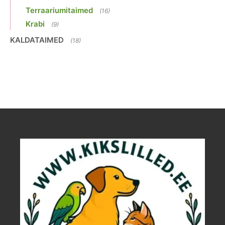
Terraariumitaimed
(16)
Krabi
(9)
KALDATAIMED
(18)