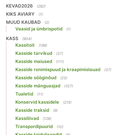
KEVAD2026
(282)
KIKS AVIARY
(1)
MUUD KAUBAD
(2)
Vaasid ja ümbrispotid
(1)
KASS
(904)
Kassitoit
(199)
Kasside tarvikud
(37)
Kasside maiused
(111)
Kasside ronimispuud ja kraapimislauad
(37)
Kasside sööginõud
(23)
Kasside mänguasjad
(107)
Tualetid
(11)
Konservid kassidele
(215)
Kasside traksid
(9)
Kassiliivad
(128)
Transpordipuurid
(10)
Kasside toidulisandid
(6)