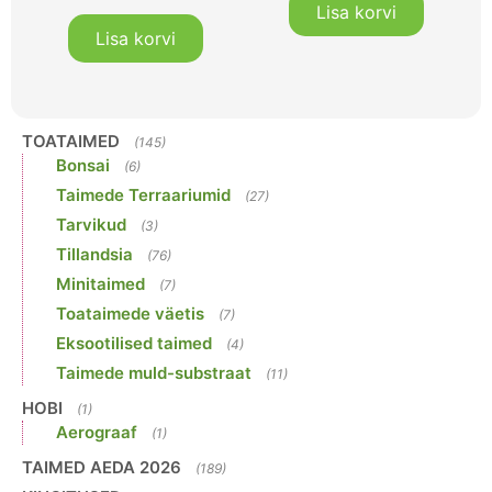
Lisa korvi
Lisa korvi
TOATAIMED
(145)
Bonsai
(6)
Taimede Terraariumid
(27)
Tarvikud
(3)
Tillandsia
(76)
Minitaimed
(7)
Toataimede väetis
(7)
Eksootilised taimed
(4)
Taimede muld-substraat
(11)
HOBI
(1)
Aerograaf
(1)
TAIMED AEDA 2026
(189)