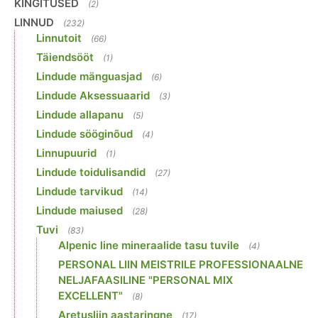
KINGITUSED
(2)
LINNUD
(232)
Linnutoit
(66)
Täiendsööt
(1)
Lindude mänguasjad
(6)
Lindude Aksessuaarid
(3)
Lindude allapanu
(5)
Lindude sööginõud
(4)
Linnupuurid
(1)
Lindude toidulisandid
(27)
Lindude tarvikud
(14)
Lindude maiused
(28)
Tuvi
(83)
Alpenic line mineraalide tasu tuvile
(4)
PERSONAL LIIN MEISTRILE PROFESSIONAALNE
NELJAFAASILINE "PERSONAL MIX
EXCELLENT"
(8)
Aretusliin aastaringne
(17)