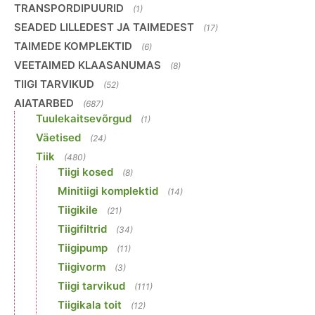
TRANSPORDIPUURID
(1)
SEADED LILLEDEST JA TAIMEDEST
(17)
TAIMEDE KOMPLEKTID
(6)
VEETAIMED KLAASANUMAS
(8)
TIIGI TARVIKUD
(52)
AIATARBED
(687)
Tuulekaitsevõrgud
(1)
Väetised
(24)
Tiik
(480)
Tiigi kosed
(8)
Minitiigi komplektid
(14)
Tiigikile
(21)
Tiigifiltrid
(34)
Tiigipump
(11)
Tiigivorm
(3)
Tiigi tarvikud
(111)
Tiigikala toit
(12)