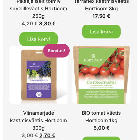
Pikaajaliselt toimiv
Terraflex kastmisväetis
suvelilleväetis Horticom
Horticom 3kg
250g
17,50
€
4,20
€
3,80
€
Lisa korvi
Lisa korvi
Soodus!
Viinamarjade
BIO tomativäetis
kastmisväetis Horticom
Horticom 1kg
300g
5,00
€
3,00
€
2,70
€