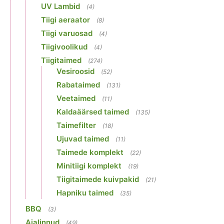
UV Lambid
(4)
Tiigi aeraator
(8)
Tiigi varuosad
(4)
Tiigivoolikud
(4)
Tiigitaimed
(274)
Vesiroosid
(52)
Rabataimed
(131)
Veetaimed
(11)
Kaldaäärsed taimed
(135)
Taimefilter
(18)
Ujuvad taimed
(11)
Taimede komplekt
(22)
Minitiigi komplekt
(19)
Tiigitaimede kuivpakid
(21)
Hapniku taimed
(35)
BBQ
(3)
Aialinnud
(49)