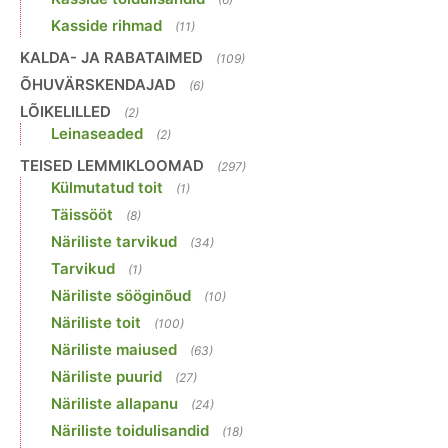
Kasside rihmad
(11)
KALDA- JA RABATAIMED
(109)
ÕHUVÄRSKENDAJAD
(6)
LÕIKELILLED
(2)
Leinaseaded
(2)
TEISED LEMMIKLOOMAD
(297)
Külmutatud toit
(1)
Täissööt
(8)
Näriliste tarvikud
(34)
Tarvikud
(1)
Näriliste sööginõud
(10)
Näriliste toit
(100)
Näriliste maiused
(63)
Näriliste puurid
(27)
Näriliste allapanu
(24)
Näriliste toidulisandid
(18)