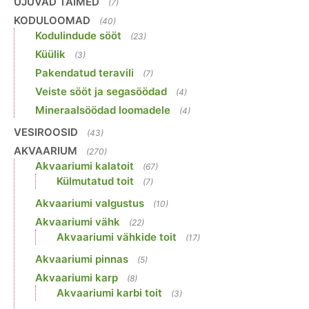
UJUVAD TAIMED
(7)
KODULOOMAD
(40)
Kodulindude sööt
(23)
Küülik
(3)
Pakendatud teravili
(7)
Veiste sööt ja segasöödad
(4)
Mineraalsöödad loomadele
(4)
VESIROOSID
(43)
AKVAARIUM
(270)
Akvaariumi kalatoit
(67)
Külmutatud toit
(7)
Akvaariumi valgustus
(10)
Akvaariumi vähk
(22)
Akvaariumi vähkide toit
(17)
Akvaariumi pinnas
(5)
Akvaariumi karp
(8)
Akvaariumi karbi toit
(3)