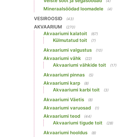
Veiste sööt ja segasöödad
(4)
Mineraalsöödad loomadele
(4)
VESIROOSID
(43)
AKVAARIUM
(270)
Akvaariumi kalatoit
(67)
Külmutatud toit
(7)
Akvaariumi valgustus
(10)
Akvaariumi vähk
(22)
Akvaariumi vähkide toit
(17)
Akvaariumi pinnas
(5)
Akvaariumi karp
(8)
Akvaariumi karbi toit
(3)
Akvaariumi Väetis
(8)
Akvaariumi varuosad
(1)
Akvaariumi teod
(44)
Akvaariumi tigude toit
(28)
Akvaariumi hooldus
(8)