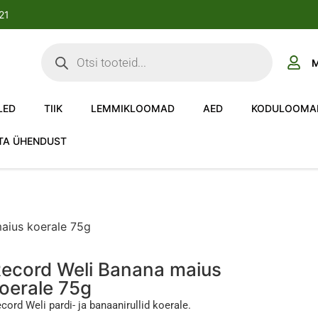
-21
M
LED
TIIK
LEMMIKLOOMAD
AED
KODULOOMA
TA ÜHENDUST
aius koerale 75g
ecord Weli Banana maius
oerale 75g
cord Weli pardi- ja banaanirullid koerale.