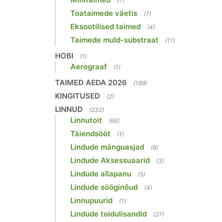
(7)
Toataimede väetis
(7)
Eksootilised taimed
(4)
Taimede muld-substraat
(11)
HOBI
(1)
Aerograaf
(1)
TAIMED AEDA 2026
(189)
KINGITUSED
(2)
LINNUD
(232)
Linnutoit
(66)
Täiendsööt
(1)
Lindude mänguasjad
(6)
Lindude Aksessuaarid
(3)
Lindude allapanu
(5)
Lindude sööginõud
(4)
Linnupuurid
(1)
Lindude toidulisandid
(27)