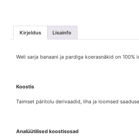
Kirjeldus
Lisainfo
Weli sarja banaani ja pardiga koerasnäkid on 100% lo
Koostis
Taimset päritolu derivaadid, liha ja loomsed saadused
Analüütilised koostisosad