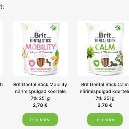
d:
sh
Brit Dental Stick Mobility
Brit Dental Stick Calm
närimispulgad koertele
närimispulgad koertel
7tk 251g
7tk 251g
2,78
€
2,78
€
Lisa korvi
Lisa korvi