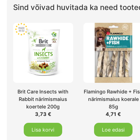
Sind võivad huvitada ka need toote
Brit Care Insects with
Flamingo Rawhide + Fi
Rabbit närimismaius
närimismaius koerale
koertele 200g
85g
3,73
€
4,71
€
Lisa korvi
Loe edasi