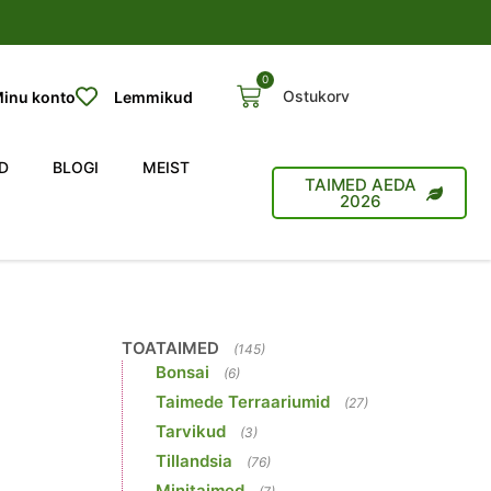
0
Ostukorv
inu konto
Lemmikud
D
BLOGI
MEIST
TAIMED AEDA
2026
TOATAIMED
(145)
Bonsai
(6)
Taimede Terraariumid
(27)
Tarvikud
(3)
Tillandsia
(76)
Minitaimed