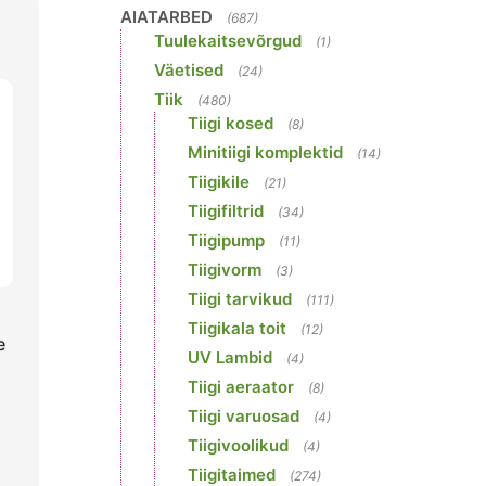
AIATARBED
(687)
Tuulekaitsevõrgud
(1)
Väetised
(24)
Tiik
(480)
Tiigi kosed
(8)
Minitiigi komplektid
(14)
Tiigikile
(21)
Tiigifiltrid
(34)
Tiigipump
(11)
Tiigivorm
(3)
Tiigi tarvikud
(111)
Tiigikala toit
(12)
e
UV Lambid
(4)
Tiigi aeraator
(8)
Tiigi varuosad
(4)
Tiigivoolikud
(4)
Tiigitaimed
(274)