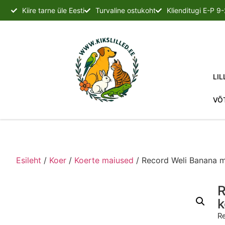
Kiire tarne üle Eesti
Turvaline ostukoht
Klienditugi E-P 9
LIL
VÕ
Esileht
/
Koer
/
Koerte maiused
/ Record Weli Banana m
R
k
Re