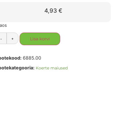
4,93
€
laos
-
+
Lisa korvi
ootekood:
6885.00
ootekategooria:
Koerte maiused