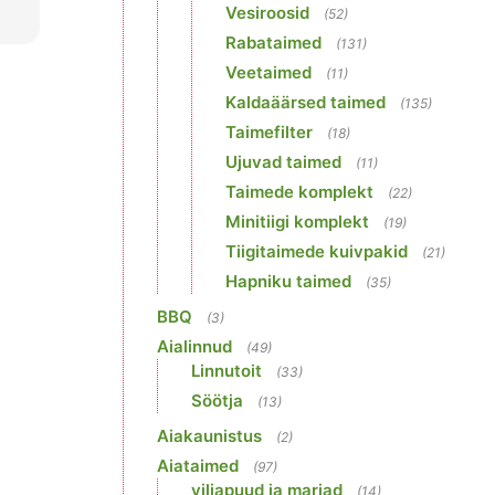
Vesiroosid
(52)
Rabataimed
(131)
Veetaimed
(11)
Kaldaäärsed taimed
(135)
Taimefilter
(18)
Ujuvad taimed
(11)
Taimede komplekt
(22)
Minitiigi komplekt
(19)
Tiigitaimede kuivpakid
(21)
Hapniku taimed
(35)
BBQ
(3)
Aialinnud
(49)
Linnutoit
(33)
Söötja
(13)
Aiakaunistus
(2)
Aiataimed
(97)
viljapuud ja marjad
(14)