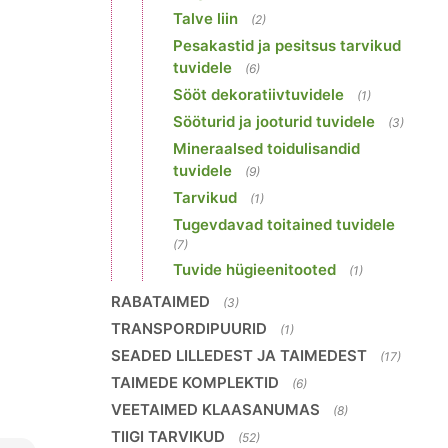
Talve liin
(2)
Pesakastid ja pesitsus tarvikud
tuvidele
(6)
Sööt dekoratiivtuvidele
(1)
Sööturid ja jooturid tuvidele
(3)
Mineraalsed toidulisandid
tuvidele
(9)
Tarvikud
(1)
Tugevdavad toitained tuvidele
(7)
Tuvide hügieenitooted
(1)
RABATAIMED
(3)
TRANSPORDIPUURID
(1)
SEADED LILLEDEST JA TAIMEDEST
(17)
TAIMEDE KOMPLEKTID
(6)
VEETAIMED KLAASANUMAS
(8)
TIIGI TARVIKUD
(52)