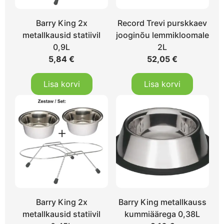
Barry King 2x
Record Trevi purskkaev
metallkausid statiivil
jooginõu lemmikloomale
0,9L
2L
5,84
€
52,05
€
Lisa korvi
Lisa korvi
Barry King 2x
Barry King metallkauss
metallkausid statiivil
kummiäärega 0,38L