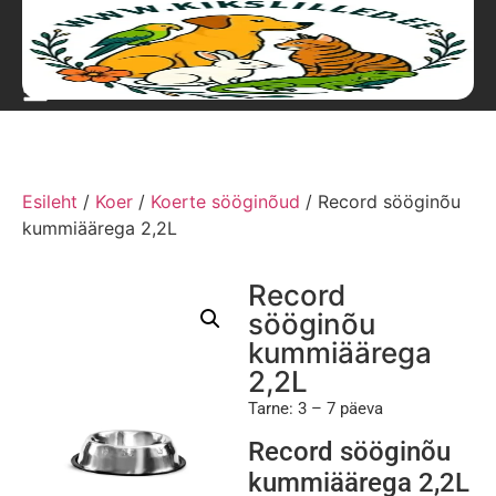
Esileht
/
Koer
/
Koerte sööginõud
/ Record sööginõu
kummiäärega 2,2L
Record
sööginõu
kummiäärega
2,2L
Tarne: 3 – 7 päeva
Record sööginõu
kummiäärega 2,2L