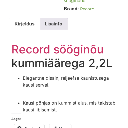
sööginõud
Bränd:
Record
Kirjeldus
Lisainfo
Record
sööginõu
kummiäärega 2,2L
Elegantne disain, reljeefse kaunistusega
kausi serval.
Kausi põhjas on kummist alus, mis takistab
kausi libisemist.
Jaga: