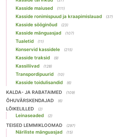
(37)
Kasside maiused
(111)
Kasside ronimispuud ja kraapimislauad
(37)
Kasside sööginõud
(23)
Kasside mänguasjad
(107)
Tualetid
(11)
Konservid kassidele
(215)
Kasside traksid
(9)
Kassiliivad
(128)
Transpordipuurid
(10)
Kasside toidulisandid
(6)
KALDA- JA RABATAIMED
(109)
ÕHUVÄRSKENDAJAD
(6)
LÕIKELILLED
(2)
Leinaseaded
(2)
TEISED LEMMIKLOOMAD
(297)
Näriliste mänguasjad
(15)