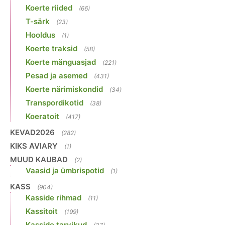
Koerte riided
(66)
T-särk
(23)
Hooldus
(1)
Koerte traksid
(58)
Koerte mänguasjad
(221)
Pesad ja asemed
(431)
Koerte närimiskondid
(34)
Transpordikotid
(38)
Koeratoit
(417)
KEVAD2026
(282)
KIKS AVIARY
(1)
MUUD KAUBAD
(2)
Vaasid ja ümbrispotid
(1)
KASS
(904)
Kasside rihmad
(11)
Kassitoit
(199)
Kasside tarvikud