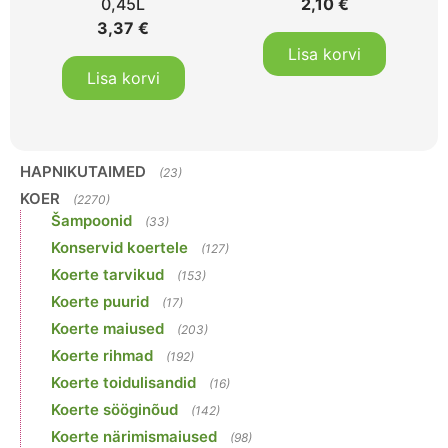
0,45L
2,10
€
3,37
€
Lisa korvi
Lisa korvi
HAPNIKUTAIMED
(23)
KOER
(2270)
Šampoonid
(33)
Konservid koertele
(127)
Koerte tarvikud
(153)
Koerte puurid
(17)
Koerte maiused
(203)
Koerte rihmad
(192)
Koerte toidulisandid
(16)
Koerte sööginõud
(142)
Koerte närimismaiused
(98)