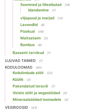
Seemned ja lillesibulad
(19)
Idandamine
(7)
viljapuud ja marjad
(14)
Lavendlid
(6)
Püsikud
(49)
Maitsetaim
(3)
Bambus
(6)
Basseini tarvikud
(1)
UJUVAD TAIMED
(7)
KODULOOMAD
(40)
Kodulindude sööt
(23)
Küülik
(3)
Pakendatud teravili
(7)
Veiste sööt ja segasöödad
(4)
Mineraalsöödad loomadele
(4)
VESIROOSID
(43)