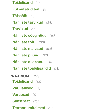
Toidulisand
(3)
Külmutatud toit
(1)
Täissööt
(8)
Näriliste tarvikud
(34)
Tarvikud
(1)
Näriliste sööginõud
(10)
Näriliste toit
(100)
Näriliste maiused
(63)
Näriliste puurid
(27)
Näriliste allapanu
(20)
Näriliste toidulisandid
(18)
TERRAARIUM
(126)
Toidulisand
(13)
Varjualused
(3)
Varuosad
(6)
Substraat
(23)
Terraariumitaimed
(16)