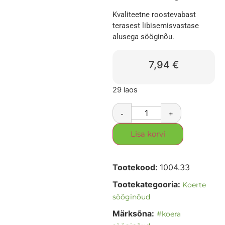
Kvaliteetne roostevabast
terasest libisemisvastase
alusega sööginõu.
7,94
€
29 laos
-
+
Lisa korvi
Tootekood:
1004.33
Tootekategooria:
Koerte
sööginõud
Märksõna:
#koera