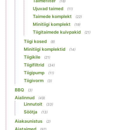
Taimefilter
(18)
Ujuvad taimed
(11)
Taimede komplekt
(22)
Minitiigi komplekt
(19)
Tiigitaimede kuivpakid
(21)
Tiigi kosed
(8)
Minitiigi komplektid
(14)
Tiigikile
(21)
Tiigifiltrid
(34)
Tiigipump
(11)
Tiigivorm
(3)
BBQ
(3)
Aialinnud
(49)
Linnutoit
(33)
Söötja
(13)
Aiakaunistus
(2)
Aiataimed
(97)