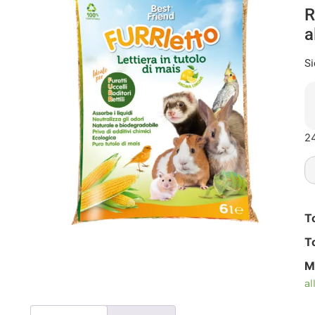
R
a
Si
24
T
T
M
al