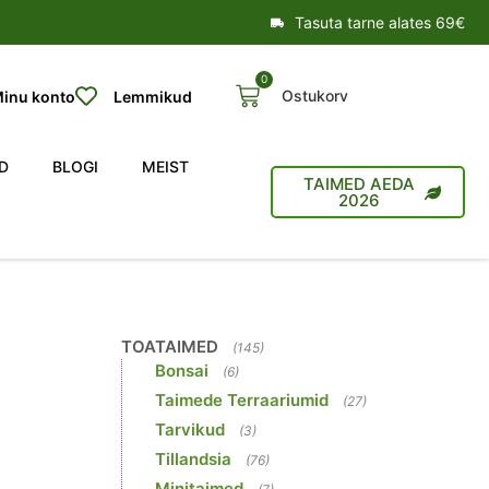
Tasuta tarne alates 69€
0
Ostukorv
inu konto
Lemmikud
D
BLOGI
MEIST
TAIMED AEDA
2026
TOATAIMED
(145)
Bonsai
(6)
Taimede Terraariumid
(27)
Tarvikud
(3)
Tillandsia
(76)
Minitaimed