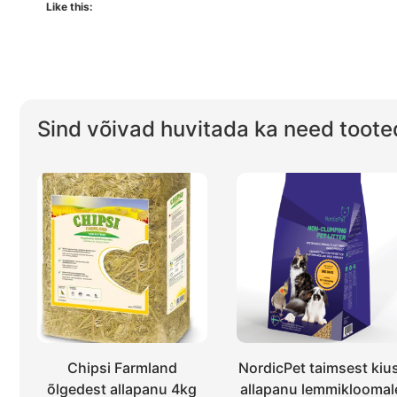
Like this:
Sind võivad huvitada ka need toote
Chipsi Farmland
NordicPet taimsest kiu
õlgedest allapanu 4kg
allapanu lemmikloomal