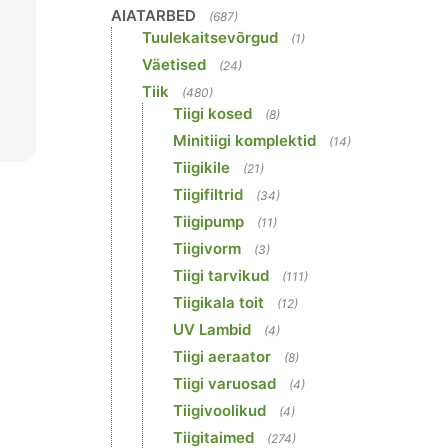
AIATARBED
(687)
Tuulekaitsevõrgud
(1)
Väetised
(24)
Tiik
(480)
Tiigi kosed
(8)
Minitiigi komplektid
(14)
Tiigikile
(21)
Tiigifiltrid
(34)
Tiigipump
(11)
Tiigivorm
(3)
Tiigi tarvikud
(111)
Tiigikala toit
(12)
UV Lambid
(4)
Tiigi aeraator
(8)
Tiigi varuosad
(4)
Tiigivoolikud
(4)
Tiigitaimed
(274)