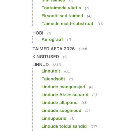
(7)
Toataimede väetis
(7)
Eksootilised taimed
(4)
Taimede muld-substraat
(11)
HOBI
(1)
Aerograaf
(1)
TAIMED AEDA 2026
(189)
KINGITUSED
(2)
LINNUD
(231)
Linnutoit
(66)
Täiendsööt
(1)
Lindude mänguasjad
(6)
Lindude Aksessuaarid
(3)
Lindude allapanu
(4)
Lindude sööginõud
(4)
Linnupuurid
(1)
Lindude toidulisandid
(27)