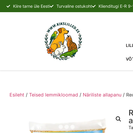
Kiire tarne üle Eesti
Turvaline ostukoht
Klienditugi E-R 9
LIL
VÕ
Esileht
/
Teised lemmikloomad
/
Näriliste allapanu
/ Rec
R
a
Ta