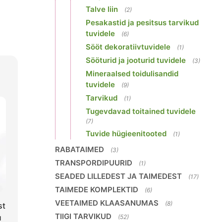
Talve liin
(2)
Pesakastid ja pesitsus tarvikud
tuvidele
(6)
Sööt dekoratiivtuvidele
(1)
Sööturid ja jooturid tuvidele
(3)
Mineraalsed toidulisandid
tuvidele
(9)
Tarvikud
(1)
Tugevdavad toitained tuvidele
(7)
Tuvide hügieenitooted
(1)
RABATAIMED
(3)
TRANSPORDIPUURID
(1)
SEADED LILLEDEST JA TAIMEDEST
(17)
TAIMEDE KOMPLEKTID
(6)
VEETAIMED KLAASANUMAS
(8)
st
TIIGI TARVIKUD
u
(52)