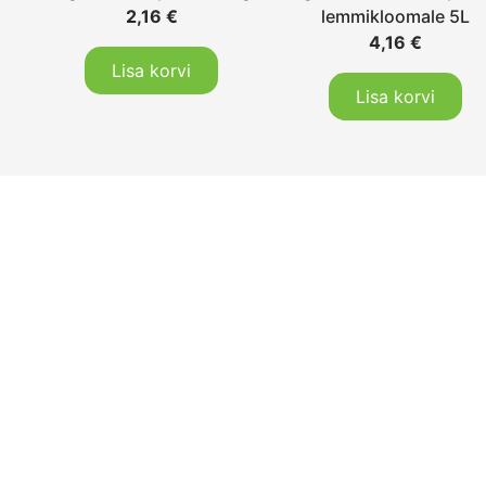
2,16
€
lemmikloomale 5L
4,16
€
Lisa korvi
Lisa korvi