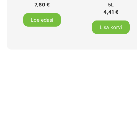
7,60
€
5L
4,41
€
Loe edasi
Lisa korvi