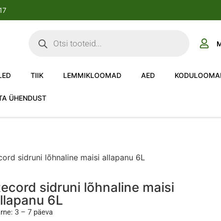
-17
M
LED
TIIK
LEMMIKLOOMAD
AED
KODULOOMA
TA ÜHENDUST
ord sidruni lõhnaline maisi allapanu 6L
ecord sidruni lõhnaline maisi
llapanu 6L
rne: 3 – 7 päeva