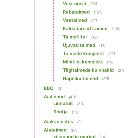
Vesiroosid
(52)
Rabataimed
(131)
Veetaimed
(11)
Kaldaäärsed taimed
(135)
Taimefilter
(18)
Ujuvad taimed
(11)
Taimede komplekt
(22)
Minitiigi komplekt
(19)
Tiigitaimede kuivpakid
(21)
Hapniku taimed
(35)
BBQ
(3)
Aialinnud
(49)
Linnutoit
(33)
Söötja
(13)
Aiakaunistus
(2)
Aiataimed
(97)
viljapuud ja marjad
(14)