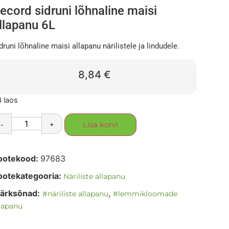
ecord sidruni lõhnaline maisi
llapanu 6L
druni lõhnaline maisi allapanu närilistele ja lindudele.
8,84
€
 laos
-
+
Lisa korvi
ootekood:
97683
ootekategooria:
Näriliste allapanu
ärksõnad:
,
#näriliste allapanu
#lemmikloomade
lapanu