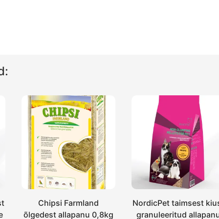
d:
st
Chipsi Farmland
NordicPet taimsest kiu
e
õlgedest allapanu 0,8kg
granuleeritud allapan