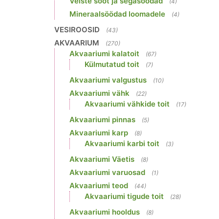
Veiste sööt ja segasöödad
(4)
Mineraalsöödad loomadele
(4)
VESIROOSID
(43)
AKVAARIUM
(270)
Akvaariumi kalatoit
(67)
Külmutatud toit
(7)
Akvaariumi valgustus
(10)
Akvaariumi vähk
(22)
Akvaariumi vähkide toit
(17)
Akvaariumi pinnas
(5)
Akvaariumi karp
(8)
Akvaariumi karbi toit
(3)
Akvaariumi Väetis
(8)
Akvaariumi varuosad
(1)
Akvaariumi teod
(44)
Akvaariumi tigude toit
(28)
Akvaariumi hooldus
(8)