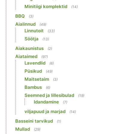
Minitiigi komplektid
(14)
BBQ
(3)
Aialinnud
(49)
Linnutoit
(33)
Söötja
(13)
Aiakaunistus
(2)
Aiataimed
(97)
Lavendlid
(6)
Püsikud
(49)
Maitsetaim
(3)
Bambus
(6)
Seemned ja lillesibulad
(19)
Idandamine
(7)
viljapuud ja marjad
(14)
Basseini tarvikud
(1)
Mullad
(29)