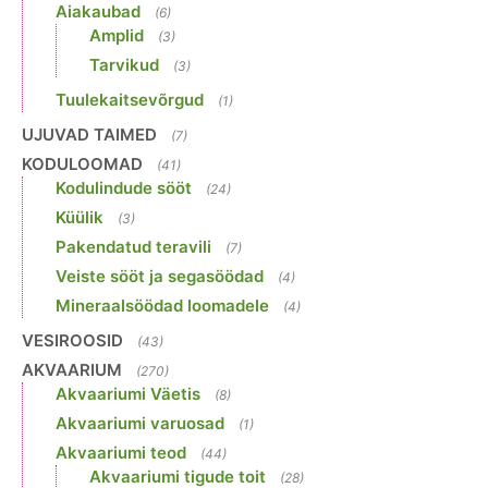
Aiakaubad
(6)
Amplid
(3)
Tarvikud
(3)
Tuulekaitsevõrgud
(1)
UJUVAD TAIMED
(7)
KODULOOMAD
(41)
Kodulindude sööt
(24)
Küülik
(3)
Pakendatud teravili
(7)
Veiste sööt ja segasöödad
(4)
Mineraalsöödad loomadele
(4)
VESIROOSID
(43)
AKVAARIUM
(270)
Akvaariumi Väetis
(8)
Akvaariumi varuosad
(1)
Akvaariumi teod
(44)
Akvaariumi tigude toit
(28)