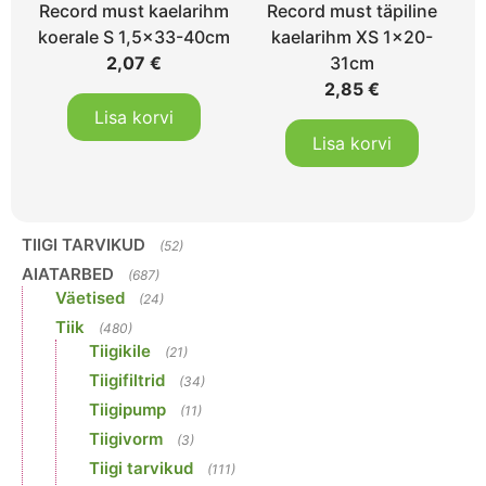
Record must kaelarihm
Record must täpiline
koerale S 1,5×33-40cm
kaelarihm XS 1×20-
2,07
€
31cm
2,85
€
Lisa korvi
Lisa korvi
TIIGI TARVIKUD
(52)
AIATARBED
(687)
Väetised
(24)
Tiik
(480)
Tiigikile
(21)
Tiigifiltrid
(34)
Tiigipump
(11)
Tiigivorm
(3)
Tiigi tarvikud
(111)