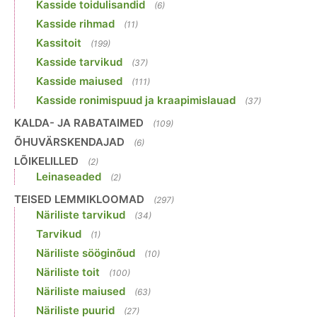
Kasside toidulisandid
(6)
Kasside rihmad
(11)
Kassitoit
(199)
Kasside tarvikud
(37)
Kasside maiused
(111)
Kasside ronimispuud ja kraapimislauad
(37)
KALDA- JA RABATAIMED
(109)
ÕHUVÄRSKENDAJAD
(6)
LÕIKELILLED
(2)
Leinaseaded
(2)
TEISED LEMMIKLOOMAD
(297)
Näriliste tarvikud
(34)
Tarvikud
(1)
Näriliste sööginõud
(10)
Näriliste toit
(100)
Näriliste maiused
(63)
Näriliste puurid
(27)