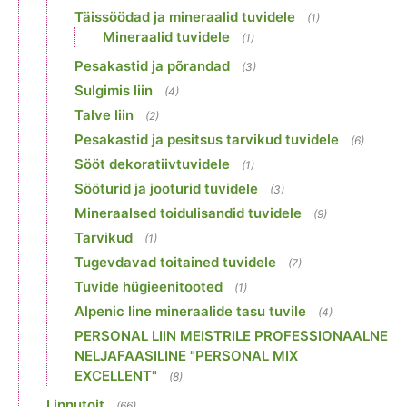
Täissöödad ja mineraalid tuvidele
(1)
Mineraalid tuvidele
(1)
Pesakastid ja põrandad
(3)
Sulgimis liin
(4)
Talve liin
(2)
Pesakastid ja pesitsus tarvikud tuvidele
(6)
Sööt dekoratiivtuvidele
(1)
Sööturid ja jooturid tuvidele
(3)
Mineraalsed toidulisandid tuvidele
(9)
Tarvikud
(1)
Tugevdavad toitained tuvidele
(7)
Tuvide hügieenitooted
(1)
Alpenic line mineraalide tasu tuvile
(4)
PERSONAL LIIN MEISTRILE PROFESSIONAALNE
NELJAFAASILINE "PERSONAL MIX
EXCELLENT"
(8)
Linnutoit
(66)