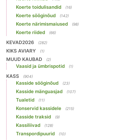
Koerte toidulisandid
(16)
Koerte sööginõud
(142)
Koerte närimismaiused
(98)
Koerte riided
(66)
KEVAD2026
(282)
KIKS AVIARY
(1)
MUUD KAUBAD
(2)
Vaasid ja ümbrispotid
(1)
KASS
(904)
Kasside sööginõud
(23)
Kasside mänguasjad
(107)
Tualetid
(11)
Konservid kassidele
(215)
Kasside traksid
(9)
Kassiliivad
(128)
Transpordipuurid
(10)