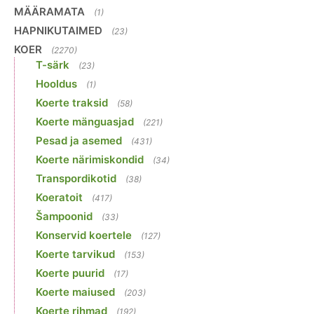
MÄÄRAMATA
(1)
HAPNIKUTAIMED
(23)
KOER
(2270)
T-särk
(23)
Hooldus
(1)
Koerte traksid
(58)
Koerte mänguasjad
(221)
Pesad ja asemed
(431)
Koerte närimiskondid
(34)
Transpordikotid
(38)
Koeratoit
(417)
Šampoonid
(33)
Konservid koertele
(127)
Koerte tarvikud
(153)
Koerte puurid
(17)
Koerte maiused
(203)
Koerte rihmad
(192)