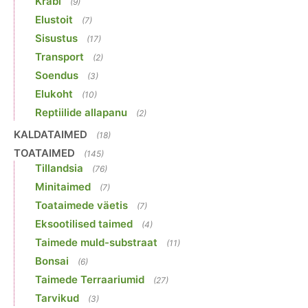
Krabi
(9)
Elustoit
(7)
Sisustus
(17)
Transport
(2)
Soendus
(3)
Elukoht
(10)
Reptiilide allapanu
(2)
KALDATAIMED
(18)
TOATAIMED
(145)
Tillandsia
(76)
Minitaimed
(7)
Toataimede väetis
(7)
Eksootilised taimed
(4)
Taimede muld-substraat
(11)
Bonsai
(6)
Taimede Terraariumid
(27)
Tarvikud
(3)