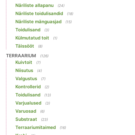
Näriliste allapanu
(24)
Näriliste toidulisandid
(18)
Näriliste mänguasjad
(15)
Toidulisand
(3)
Külmutatud toit
(1)
Täissööt
(8)
TERRAARIUM
(126)
Kuivtoit
(7)
Niisutus
(4)
Valgustus
(7)
Kontrollerid
(2)
Toidulisand
(13)
Varjualused
(3)
Varuosad
(6)
Substraat
(23)
Terraariumitaimed
(16)