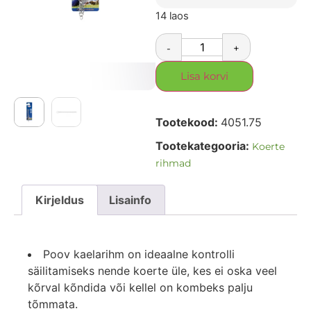
14 laos
-
+
Lisa korvi
Tootekood:
4051.75
Tootekategooria:
Koerte
rihmad
Kirjeldus
Lisainfo
Poov kaelarihm on ideaalne kontrolli
säilitamiseks nende koerte üle, kes ei oska veel
kõrval kõndida või kellel on kombeks palju
tõmmata.