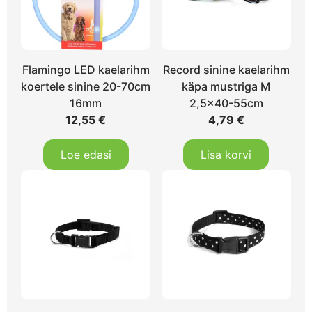
Flamingo LED kaelarihm
Record sinine kaelarihm
koertele sinine 20-70cm
käpa mustriga M
16mm
2,5×40-55cm
12,55
€
4,79
€
Loe edasi
Lisa korvi