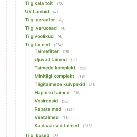
Tiigikala toit
(12)
UV Lambid
(4)
Tiigi aeraator
(8)
Tiigi varuosad
(4)
Tiigivoolikud
(4)
Tiigitaimed
(274)
Taimefilter
(18)
Ujuvad taimed
(11)
Taimede komplekt
(22)
Minitiigi komplekt
(19)
Tiigitaimede kuivpakid
(21)
Hapniku taimed
(35)
Vesiroosid
(52)
Rabataimed
(131)
Veetaimed
(11)
Kaldaäärsed taimed
(135)
Tiigi kosed
(8)