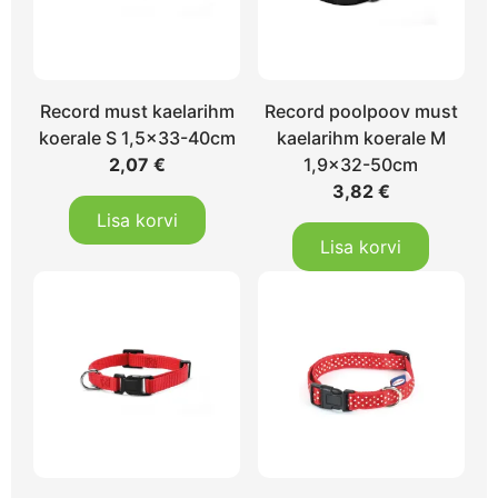
Record must kaelarihm
Record poolpoov must
koerale S 1,5×33-40cm
kaelarihm koerale M
2,07
€
1,9×32-50cm
3,82
€
Lisa korvi
Lisa korvi