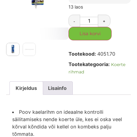
13 laos
-
+
Lisa korvi
Tootekood:
4051.70
Tootekategooria:
Koerte
rihmad
Kirjeldus
Lisainfo
Poov kaelarihm on ideaalne kontrolli
säilitamiseks nende koerte üle, kes ei oska veel
kõrval kõndida või kellel on kombeks palju
tõmmata.