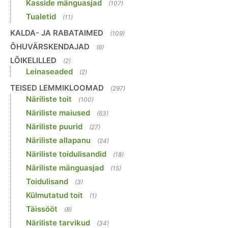
Kasside mänguasjad
(107)
Tualetid
(11)
KALDA- JA RABATAIMED
(109)
ÕHUVÄRSKENDAJAD
(6)
LÕIKELILLED
(2)
Leinaseaded
(2)
TEISED LEMMIKLOOMAD
(297)
Näriliste toit
(100)
Näriliste maiused
(63)
Näriliste puurid
(27)
Näriliste allapanu
(24)
Näriliste toidulisandid
(18)
Näriliste mänguasjad
(15)
Toidulisand
(3)
Külmutatud toit
(1)
Täissööt
(8)
Näriliste tarvikud
(34)