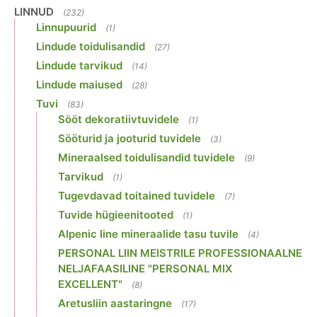
LINNUD
(232)
Linnupuurid
(1)
Lindude toidulisandid
(27)
Lindude tarvikud
(14)
Lindude maiused
(28)
Tuvi
(83)
Sööt dekoratiivtuvidele
(1)
Sööturid ja jooturid tuvidele
(3)
Mineraalsed toidulisandid tuvidele
(9)
Tarvikud
(1)
Tugevdavad toitained tuvidele
(7)
Tuvide hügieenitooted
(1)
Alpenic line mineraalide tasu tuvile
(4)
PERSONAL LIIN MEISTRILE PROFESSIONAALNE
NELJAFAASILINE "PERSONAL MIX
EXCELLENT"
(8)
Aretusliin aastaringne
(17)