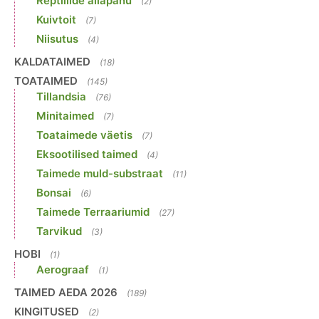
Reptiilide allapanu
(2)
Kuivtoit
(7)
Niisutus
(4)
KALDATAIMED
(18)
TOATAIMED
(145)
Tillandsia
(76)
Minitaimed
(7)
Toataimede väetis
(7)
Eksootilised taimed
(4)
Taimede muld-substraat
(11)
Bonsai
(6)
Taimede Terraariumid
(27)
Tarvikud
(3)
HOBI
(1)
Aerograaf
(1)
TAIMED AEDA 2026
(189)
KINGITUSED
(2)