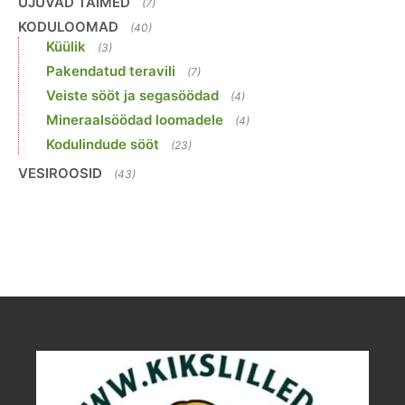
UJUVAD TAIMED
(7)
KODULOOMAD
(40)
Küülik
(3)
Pakendatud teravili
(7)
Veiste sööt ja segasöödad
(4)
Mineraalsöödad loomadele
(4)
Kodulindude sööt
(23)
VESIROOSID
(43)