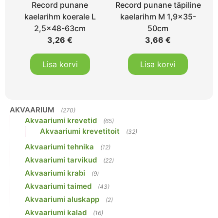
Record punane
Record punane täpiline
kaelarihm koerale L
kaelarihm M 1,9×35-
2,5×48-63cm
50cm
3,26
€
3,66
€
Lisa korvi
Lisa korvi
AKVAARIUM
(270)
Akvaariumi krevetid
(65)
Akvaariumi krevetitoit
(32)
Akvaariumi tehnika
(12)
Akvaariumi tarvikud
(22)
Akvaariumi krabi
(9)
Akvaariumi taimed
(43)
Akvaariumi aluskapp
(2)
Akvaariumi kalad
(16)