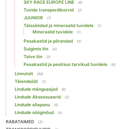
SKY RACE EUROPE LINE
(6)
Tuvide transpordikorvid
(2)
JUUNIOR
(7)
Täissöödad ja mineraalid tuvidele
(1)
Mineraalid tuvidele
(1)
Pesakastid ja põrandad
(3)
Sulgimis liin
(4)
Talve liin
(2)
Pesakastid ja pesitsus tarvikud tuvidele
(6)
Linnutoit
(66)
Täiendsööt
(1)
Lindude mänguasjad
(6)
Lindude Aksessuaarid
(3)
Lindude allapanu
(5)
Lindude sööginõud
(4)
RABATAIMED
(3)