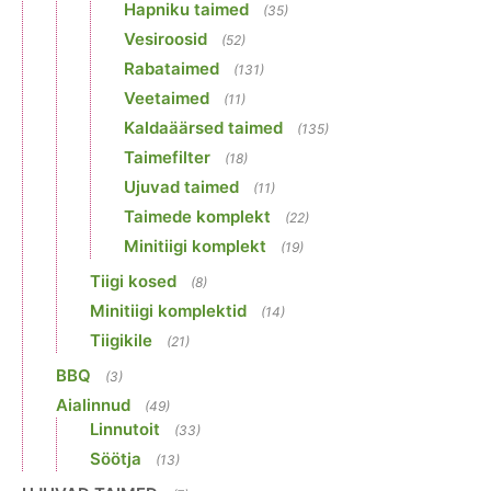
Hapniku taimed
(35)
Vesiroosid
(52)
Rabataimed
(131)
Veetaimed
(11)
Kaldaäärsed taimed
(135)
Taimefilter
(18)
Ujuvad taimed
(11)
Taimede komplekt
(22)
Minitiigi komplekt
(19)
Tiigi kosed
(8)
Minitiigi komplektid
(14)
Tiigikile
(21)
BBQ
(3)
Aialinnud
(49)
Linnutoit
(33)
Söötja
(13)