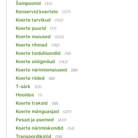
Šampoonid
(33)
Konservid koertele
(127)
Koerte tarvikud
(153)
Koerte puurid
(17)
Koerte maiused
(203)
Koerte rihmad
(192)
Koerte toidulisandid
(16)
Koerte sööginõud
(142)
Koerte närimismaiused
(98)
Koerte riided
(66)
T-särk
(23)
Hooldus
(1)
Koerte traksid
(58)
Koerte mänguasjad
(221)
Pesad ja asemed
(431)
Koerte närimiskondid
(34)
Transpordikotid
(38)