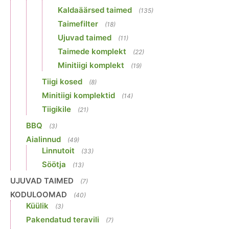
Kaldaäärsed taimed
(135)
Taimefilter
(18)
Ujuvad taimed
(11)
Taimede komplekt
(22)
Minitiigi komplekt
(19)
Tiigi kosed
(8)
Minitiigi komplektid
(14)
Tiigikile
(21)
BBQ
(3)
Aialinnud
(49)
Linnutoit
(33)
Söötja
(13)
UJUVAD TAIMED
(7)
KODULOOMAD
(40)
Küülik
(3)
Pakendatud teravili
(7)