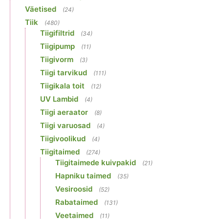
Väetised
(24)
Tiik
(480)
Tiigifiltrid
(34)
Tiigipump
(11)
Tiigivorm
(3)
Tiigi tarvikud
(111)
Tiigikala toit
(12)
UV Lambid
(4)
Tiigi aeraator
(8)
Tiigi varuosad
(4)
Tiigivoolikud
(4)
Tiigitaimed
(274)
Tiigitaimede kuivpakid
(21)
Hapniku taimed
(35)
Vesiroosid
(52)
Rabataimed
(131)
Veetaimed
(11)