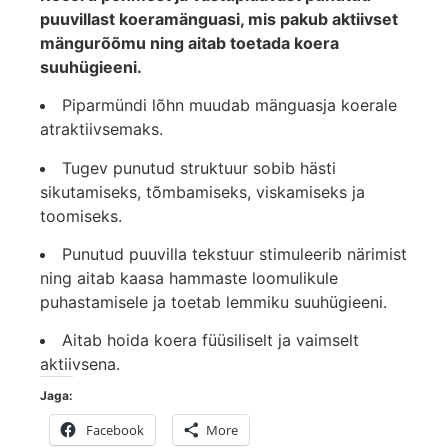
puuvillast koeramänguasi, mis pakub aktiivset
mängurõõmu ning aitab toetada koera
suuhügieeni.
Piparmündi lõhn muudab mänguasja koerale
atraktiivsemaks.
Tugev punutud struktuur sobib hästi
sikutamiseks, tõmbamiseks, viskamiseks ja
toomiseks.
Punutud puuvilla tekstuur stimuleerib närimist
ning aitab kaasa hammaste loomulikule
puhastamisele ja toetab lemmiku suuhügieeni.
Aitab hoida koera füüsiliselt ja vaimselt
aktiivsena.
Jaga:
Facebook
More