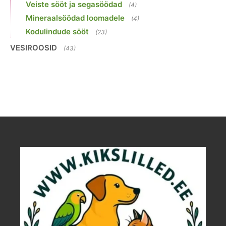
Veiste sööt ja segasöödad
(4)
Mineraalsöödad loomadele
(4)
Kodulindude sööt
(23)
VESIROOSID
(43)