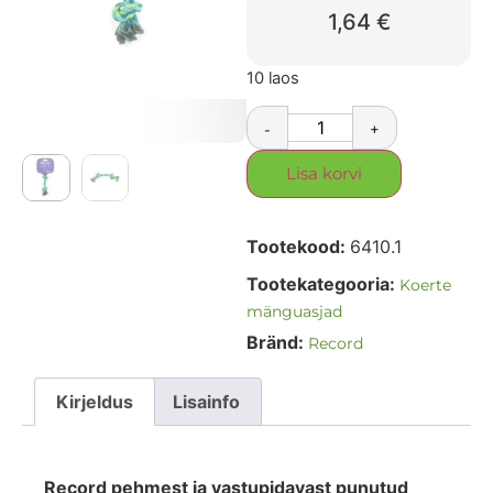
1,64
€
10 laos
-
+
Lisa korvi
Tootekood:
6410.1
Tootekategooria:
Koerte
mänguasjad
Bränd:
Record
Kirjeldus
Lisainfo
Record pehmest ja vastupidavast punutud