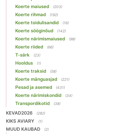
Koerte maiused
(203)
Koerte rihmad
(192)
Koerte toidulisandid
(16)
Koerte sööginõud
(142)
Koerte närimismaiused
(98)
Koerte riided
(66)
T-särk
(23)
Hooldus
(1)
Koerte traksid
(58)
Koerte mänguasjad
(221)
Pesad ja asemed
(431)
Koerte närimiskondid
(34)
Transpordikotid
(38)
KEVAD2026
(282)
KIKS AVIARY
(1)
MUUD KAUBAD
(2)