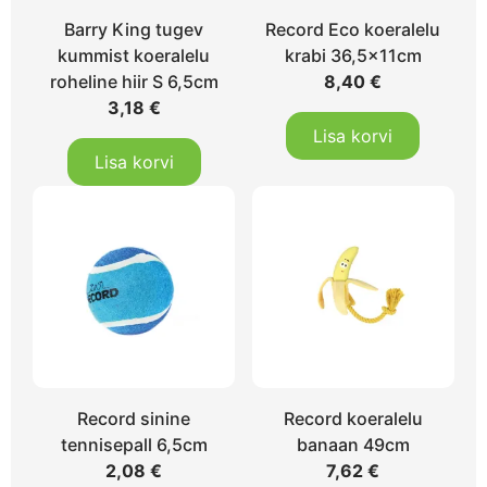
Barry King tugev
Record Eco koeralelu
kummist koeralelu
krabi 36,5x11cm
roheline hiir S 6,5cm
8,40
€
3,18
€
Lisa korvi
Lisa korvi
Record sinine
Record koeralelu
tennisepall 6,5cm
banaan 49cm
2,08
€
7,62
€