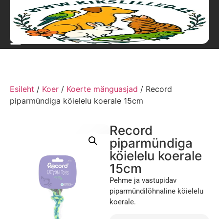
Esileht
/
Koer
/
Koerte mänguasjad
/ Record
piparmündiga köielelu koerale 15cm
Record
piparmündiga
köielelu koerale
15cm
Pehme ja vastupidav
piparmündilõhnaline köielelu
koerale.