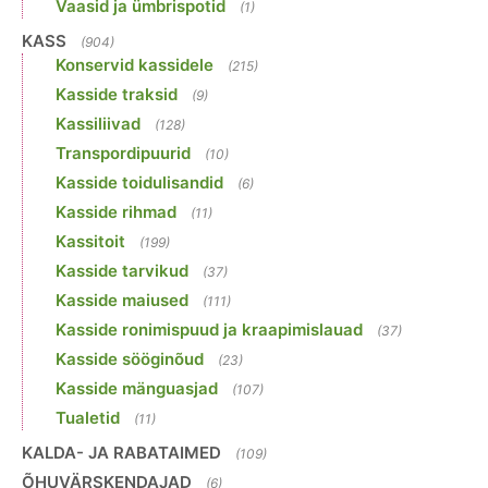
Vaasid ja ümbrispotid
(1)
KASS
(904)
Konservid kassidele
(215)
Kasside traksid
(9)
Kassiliivad
(128)
Transpordipuurid
(10)
Kasside toidulisandid
(6)
Kasside rihmad
(11)
Kassitoit
(199)
Kasside tarvikud
(37)
Kasside maiused
(111)
Kasside ronimispuud ja kraapimislauad
(37)
Kasside sööginõud
(23)
Kasside mänguasjad
(107)
Tualetid
(11)
KALDA- JA RABATAIMED
(109)
ÕHUVÄRSKENDAJAD
(6)