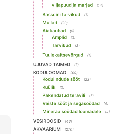
viljapuud ja marjad
(14)
Basseini tarvikud
(1)
Mullad
(29)
Aiakaubad
(6)
Amplid
(3)
Tarvikud
(3)
Tuulekaitsevõrgud
(1)
UJUVAD TAIMED
(7)
KODULOOMAD
(40)
Kodulindude sööt
(23)
Küülik
(3)
Pakendatud teravili
(7)
Veiste sööt ja segasöödad
(4)
Mineraalsöödad loomadele
(4)
VESIROOSID
(43)
AKVAARIUM
(270)