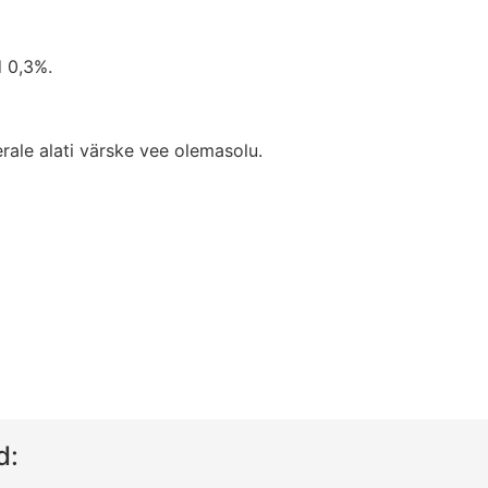
d 0,3%.
rale alati värske vee olemasolu.
d: