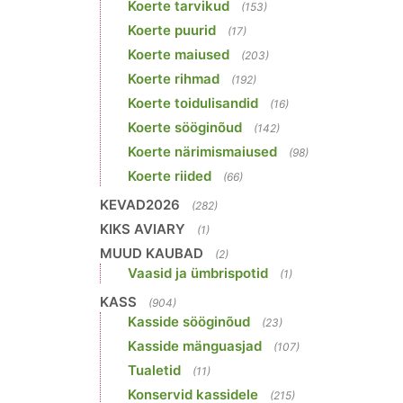
Koerte tarvikud
(153)
Koerte puurid
(17)
Koerte maiused
(203)
Koerte rihmad
(192)
Koerte toidulisandid
(16)
Koerte sööginõud
(142)
Koerte närimismaiused
(98)
Koerte riided
(66)
KEVAD2026
(282)
KIKS AVIARY
(1)
MUUD KAUBAD
(2)
Vaasid ja ümbrispotid
(1)
KASS
(904)
Kasside sööginõud
(23)
Kasside mänguasjad
(107)
Tualetid
(11)
Konservid kassidele
(215)