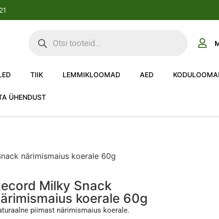
-21
M
LED
TIIK
LEMMIKLOOMAD
AED
KODULOOMA
TA ÜHENDUST
Snack närimismaius koerale 60g
ecord Milky Snack
ärimismaius koerale 60g
turaalne piimast närimismaius koerale.