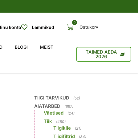
0
Ostukorv
inu konto
Lemmikud
D
BLOGI
MEIST
TAIMED AEDA
2026
TIIGI TARVIKUD
(52)
AIATARBED
(687)
Väetised
(24)
Tiik
(480)
Tiigikile
(21)
Tiigifiltrid
(34)