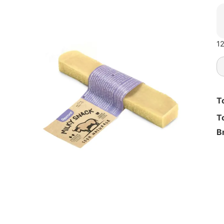
12
T
T
B