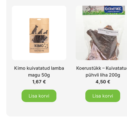
Kimo kuivatatud lamba
Koerustükk – Kuivatat
magu 50g
pühvli liha 200g
1,67
€
4,50
€
Lisa korvi
Lisa korvi