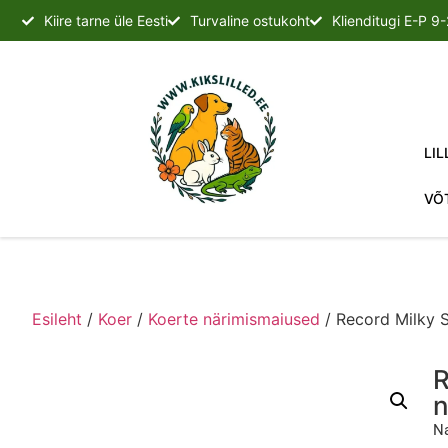
Kiire tarne üle Eesti
Turvaline ostukoht
Klienditugi E-P 9
LIL
VÕ
Esileht
/
Koer
/
Koerte närimismaiused
/ Record Milky 
R
n
Na