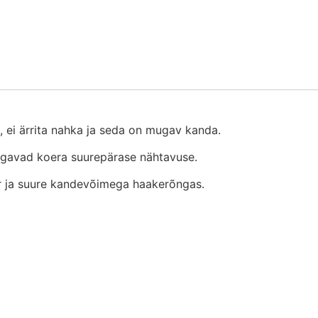
, ei ärrita nahka ja seda on mugav kanda.
tagavad koera suurepärase nähtavuse.
er ja suure kandevõimega haakerõngas.