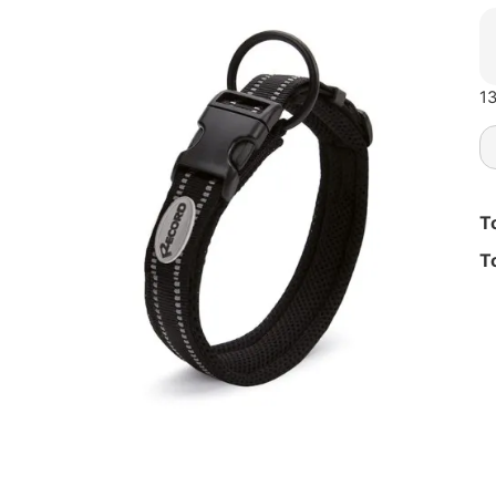
13
T
T