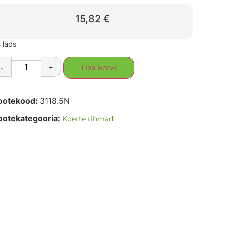
15,82
€
 laos
-
+
Lisa korvi
ootekood:
3118.5N
ootekategooria:
Koerte rihmad