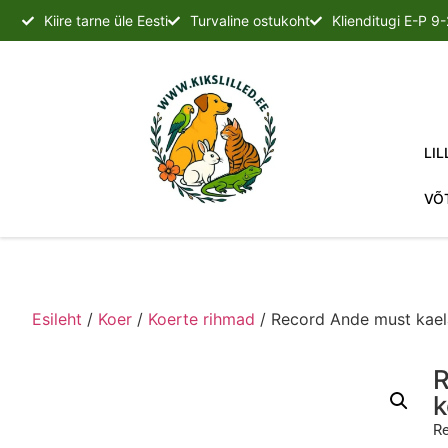
Kiire tarne üle Eesti
Turvaline ostukoht
Klienditugi E-P 9
LIL
VÕ
Esileht
/
Koer
/
Koerte rihmad
/ Record Ande must kae
R
k
Re