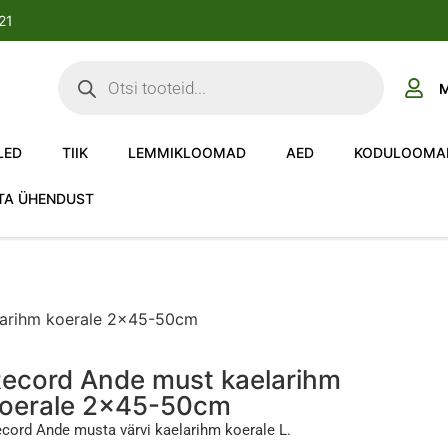
-21
M
LED
TIIK
LEMMIKLOOMAD
AED
KODULOOMA
TA ÜHENDUST
larihm koerale 2×45-50cm
ecord Ande must kaelarihm
oerale 2×45-50cm
cord Ande musta värvi kaelarihm koerale L.