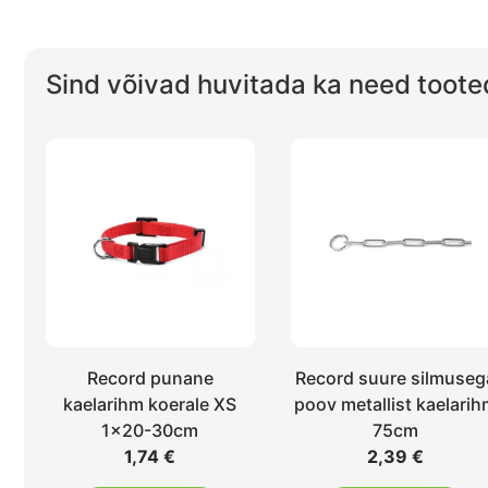
Sind võivad huvitada ka need toote
Record punane
Record suure silmuseg
kaelarihm koerale XS
poov metallist kaelari
1×20-30cm
75cm
1,74
€
2,39
€