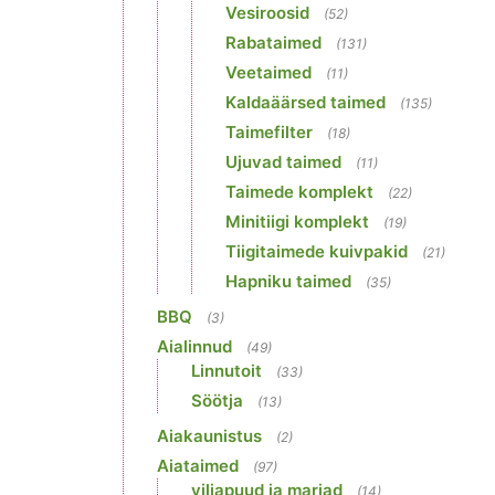
Vesiroosid
(52)
Rabataimed
(131)
Veetaimed
(11)
Kaldaäärsed taimed
(135)
Taimefilter
(18)
Ujuvad taimed
(11)
Taimede komplekt
(22)
Minitiigi komplekt
(19)
Tiigitaimede kuivpakid
(21)
Hapniku taimed
(35)
BBQ
(3)
Aialinnud
(49)
Linnutoit
(33)
Söötja
(13)
Aiakaunistus
(2)
Aiataimed
(97)
viljapuud ja marjad
(14)