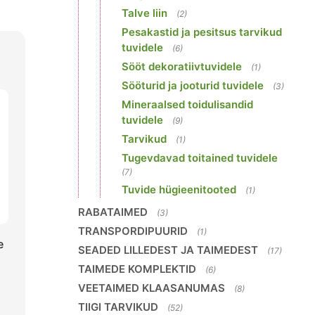
Talve liin
(2)
Pesakastid ja pesitsus tarvikud
tuvidele
(6)
Sööt dekoratiivtuvidele
(1)
Sööturid ja jooturid tuvidele
(3)
Mineraalsed toidulisandid
tuvidele
(9)
Tarvikud
(1)
Tugevdavad toitained tuvidele
(7)
Tuvide hügieenitooted
(1)
RABATAIMED
(3)
TRANSPORDIPUURID
(1)
e
SEADED LILLEDEST JA TAIMEDEST
(17)
TAIMEDE KOMPLEKTID
(6)
VEETAIMED KLAASANUMAS
(8)
TIIGI TARVIKUD
(52)