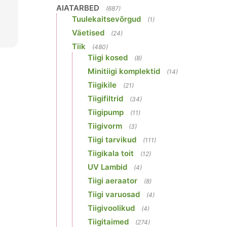
AIATARBED
(687)
Tuulekaitsevõrgud
(1)
Väetised
(24)
Tiik
(480)
Tiigi kosed
(8)
Minitiigi komplektid
(14)
Tiigikile
(21)
Tiigifiltrid
(34)
Tiigipump
(11)
Tiigivorm
(3)
Tiigi tarvikud
(111)
Tiigikala toit
(12)
UV Lambid
(4)
Tiigi aeraator
(8)
Tiigi varuosad
(4)
Tiigivoolikud
(4)
Tiigitaimed
(274)