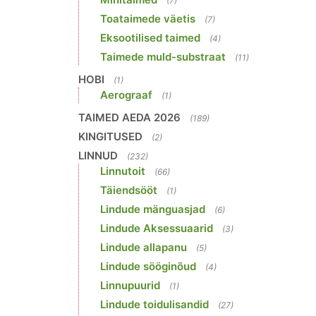
(7)
Toataimede väetis
(7)
Eksootilised taimed
(4)
Taimede muld-substraat
(11)
HOBI
(1)
Aerograaf
(1)
TAIMED AEDA 2026
(189)
KINGITUSED
(2)
LINNUD
(232)
Linnutoit
(66)
Täiendsööt
(1)
Lindude mänguasjad
(6)
Lindude Aksessuaarid
(3)
Lindude allapanu
(5)
Lindude sööginõud
(4)
Linnupuurid
(1)
Lindude toidulisandid
(27)