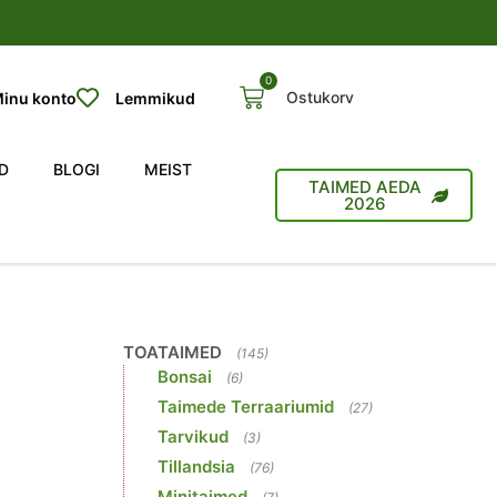
0
Ostukorv
inu konto
Lemmikud
D
BLOGI
MEIST
TAIMED AEDA
2026
TOATAIMED
(145)
Bonsai
(6)
Taimede Terraariumid
(27)
Tarvikud
(3)
Tillandsia
(76)
Minitaimed