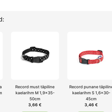
d:
a
Record must täpiline
Record punane täpilin
hm
kaelarihm M 1,9×35-
kaelarihm S 1,6×30-
50cm
45cm
3,66
€
3,46
€