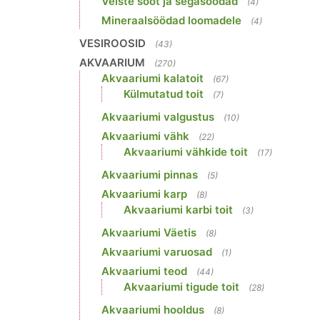
Veiste sööt ja segasöödad
(4)
Mineraalsöödad loomadele
(4)
VESIROOSID
(43)
AKVAARIUM
(270)
Akvaariumi kalatoit
(67)
Külmutatud toit
(7)
Akvaariumi valgustus
(10)
Akvaariumi vähk
(22)
Akvaariumi vähkide toit
(17)
Akvaariumi pinnas
(5)
Akvaariumi karp
(8)
Akvaariumi karbi toit
(3)
Akvaariumi Väetis
(8)
Akvaariumi varuosad
(1)
Akvaariumi teod
(44)
Akvaariumi tigude toit
(28)
Akvaariumi hooldus
(8)