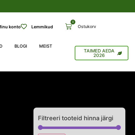
0
Ostukorv
inu konto
Lemmikud
D
BLOGI
MEIST
TAIMED AEDA
2026
Filtreeri tooteid hinna järgi