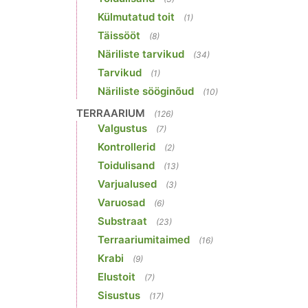
Külmutatud toit
(1)
Täissööt
(8)
Näriliste tarvikud
(34)
Tarvikud
(1)
Näriliste sööginõud
(10)
TERRAARIUM
(126)
Valgustus
(7)
Kontrollerid
(2)
Toidulisand
(13)
Varjualused
(3)
Varuosad
(6)
Substraat
(23)
Terraariumitaimed
(16)
Krabi
(9)
Elustoit
(7)
Sisustus
(17)