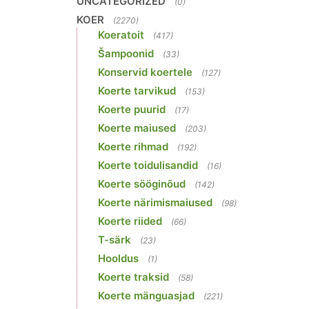
UNCATEGORIZED
(0)
KOER
(2270)
Koeratoit
(417)
Šampoonid
(33)
Konservid koertele
(127)
Koerte tarvikud
(153)
Koerte puurid
(17)
Koerte maiused
(203)
Koerte rihmad
(192)
Koerte toidulisandid
(16)
Koerte sööginõud
(142)
Koerte närimismaiused
(98)
Koerte riided
(66)
T-särk
(23)
Hooldus
(1)
Koerte traksid
(58)
Koerte mänguasjad
(221)