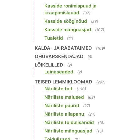
Kasside ronimispuud ja
kraapimislauad
(37)
Kasside sööginõud
(23)
Kasside mänguasjad
(107)
Tualetid
(11)
KALDA- JA RABATAIMED
(109)
ÕHUVÄRSKENDAJAD
(6)
LÕIKELILLED
(2)
Leinaseaded
(2)
TEISED LEMMIKLOOMAD
(297)
Näriliste toit
(100)
Näriliste maiused
(63)
Näriliste puurid
(27)
Näriliste allapanu
(24)
Näriliste toidulisandid
(18)
Näriliste mänguasjad
(15)
Toidulisand
(3)