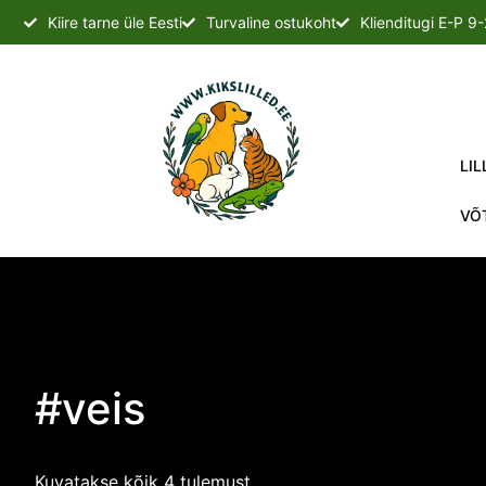
Kiire tarne üle Eesti
Turvaline ostukoht
Klienditugi E-P 9
LIL
VÕ
#veis
Kuvatakse kõik 4 tulemust