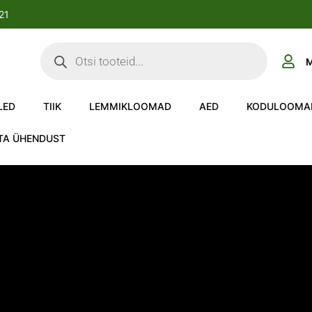
-21
M
LED
TIIK
LEMMIKLOOMAD
AED
KODULOOMA
TA ÜHENDUST