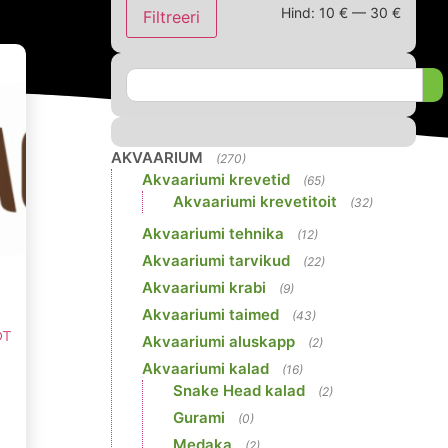
Hind:
10 €
—
30 €
Filtreeri
AKVAARIUM
(270)
Akvaariumi krevetid
(65)
Akvaariumi krevetitoit
(32)
Akvaariumi tehnika
(12)
Akvaariumi tarvikud
(22)
Akvaariumi krabi
(9)
Akvaariumi taimed
(43)
ÖT
Akvaariumi aluskapp
(2)
Akvaariumi kalad
(16)
Snake Head kalad
(2)
Gurami
(0)
Medaka
(2)