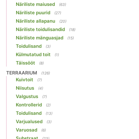
Näriliste maiused
(63)
Näriliste puurid
(27)
Näriliste allapanu
(20)
Näriliste toidulisandid
(18)
Näriliste mänguasjad
(15)
Toidulisand
(3)
Külmutatud toit
(1)
Täissööt
(8)
TERRAARIUM
(126)
Kuivtoit
(7)
Niisutus
(4)
Valgustus
(7)
Kontrollerid
(2)
Toidulisand
(13)
Varjualused
(3)
Varuosad
(6)
Substraat
(23)