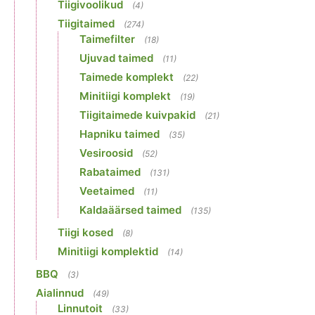
Tiigivoolikud
(4)
Tiigitaimed
(274)
Taimefilter
(18)
Ujuvad taimed
(11)
Taimede komplekt
(22)
Minitiigi komplekt
(19)
Tiigitaimede kuivpakid
(21)
Hapniku taimed
(35)
Vesiroosid
(52)
Rabataimed
(131)
Veetaimed
(11)
Kaldaäärsed taimed
(135)
Tiigi kosed
(8)
Minitiigi komplektid
(14)
BBQ
(3)
Aialinnud
(49)
Linnutoit
(33)