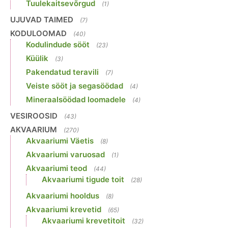
Tuulekaitsevõrgud
(1)
UJUVAD TAIMED
(7)
KODULOOMAD
(40)
Kodulindude sööt
(23)
Küülik
(3)
Pakendatud teravili
(7)
Veiste sööt ja segasöödad
(4)
Mineraalsöödad loomadele
(4)
VESIROOSID
(43)
AKVAARIUM
(270)
Akvaariumi Väetis
(8)
Akvaariumi varuosad
(1)
Akvaariumi teod
(44)
Akvaariumi tigude toit
(28)
Akvaariumi hooldus
(8)
Akvaariumi krevetid
(65)
Akvaariumi krevetitoit
(32)