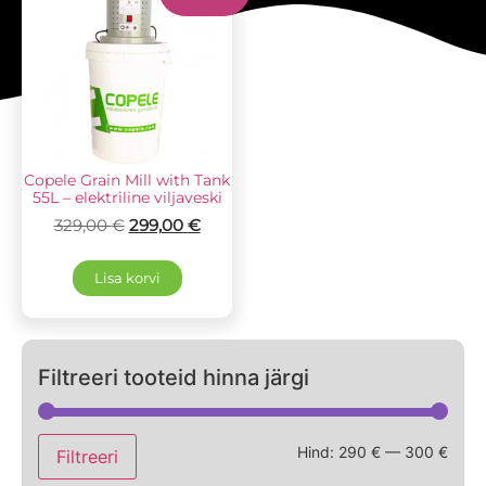
Copele Grain Mill with Tank
55L – elektriline viljaveski
329,00
€
299,00
€
Lisa korvi
Filtreeri tooteid hinna järgi
Hind:
290 €
—
300 €
Filtreeri