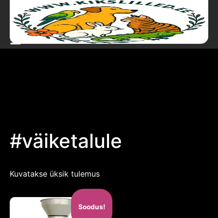
#väiketalule
Kuvatakse üksik tulemus
Soodus!