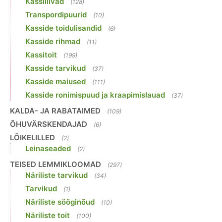
Kassiliivad
(128)
Transpordipuurid
(10)
Kasside toidulisandid
(6)
Kasside rihmad
(11)
Kassitoit
(199)
Kasside tarvikud
(37)
Kasside maiused
(111)
Kasside ronimispuud ja kraapimislauad
(37)
KALDA- JA RABATAIMED
(109)
ÕHUVÄRSKENDAJAD
(6)
LÕIKELILLED
(2)
Leinaseaded
(2)
TEISED LEMMIKLOOMAD
(297)
Näriliste tarvikud
(34)
Tarvikud
(1)
Näriliste sööginõud
(10)
Näriliste toit
(100)