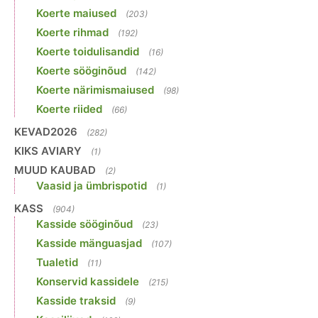
Koerte maiused
(203)
Koerte rihmad
(192)
Koerte toidulisandid
(16)
Koerte sööginõud
(142)
Koerte närimismaiused
(98)
Koerte riided
(66)
KEVAD2026
(282)
KIKS AVIARY
(1)
MUUD KAUBAD
(2)
Vaasid ja ümbrispotid
(1)
KASS
(904)
Kasside sööginõud
(23)
Kasside mänguasjad
(107)
Tualetid
(11)
Konservid kassidele
(215)
Kasside traksid
(9)