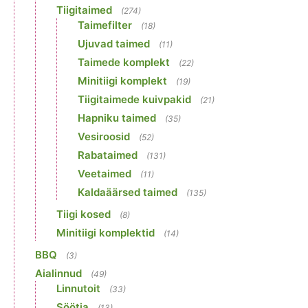
Tiigitaimed
(274)
Taimefilter
(18)
Ujuvad taimed
(11)
Taimede komplekt
(22)
Minitiigi komplekt
(19)
Tiigitaimede kuivpakid
(21)
Hapniku taimed
(35)
Vesiroosid
(52)
Rabataimed
(131)
Veetaimed
(11)
Kaldaäärsed taimed
(135)
Tiigi kosed
(8)
Minitiigi komplektid
(14)
BBQ
(3)
Aialinnud
(49)
Linnutoit
(33)
Söötja
(13)