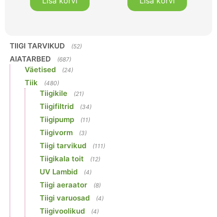
Lisa korvi
Lisa korvi
TIIGI TARVIKUD
(52)
AIATARBED
(687)
Väetised
(24)
Tiik
(480)
Tiigikile
(21)
Tiigifiltrid
(34)
Tiigipump
(11)
Tiigivorm
(3)
Tiigi tarvikud
(111)
Tiigikala toit
(12)
UV Lambid
(4)
Tiigi aeraator
(8)
Tiigi varuosad
(4)
Tiigivoolikud
(4)