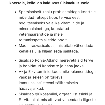
koertele, kellel on kalduvus ülekaalulisusele.
Spetsiaalselt kaalu probleemidega koertele
mõeldud retsept koos tervise eest
hoolitsemiseks vajalike vitamiinide ja
mineraalainetega, koostatud
veterinaararstide ja meie
toitumisspetsialistide poolt.
Madal rasvasisaldus, mis aitab vähendada
kehakaalu ja hiljem seda säilitada.
Sisaldab Põhja-Atlandi merevetikaid terve
ja hooldatud karvkatte ja naha jaoks.
A- ja E -vitamiinid koos mikroelementidega
vask ja seleen on tugeva
immuunsussüsteemi säilitamiseks
hädavajalikud.
Sisaldab glükosamiini, orgaanilist tsinki ja
E -vitamiini, mis aitavad vähendada liigeste