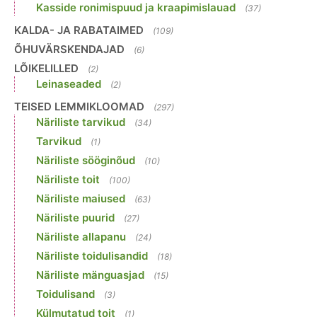
Kasside ronimispuud ja kraapimislauad
(37)
KALDA- JA RABATAIMED
(109)
ÕHUVÄRSKENDAJAD
(6)
LÕIKELILLED
(2)
Leinaseaded
(2)
TEISED LEMMIKLOOMAD
(297)
Näriliste tarvikud
(34)
Tarvikud
(1)
Näriliste sööginõud
(10)
Näriliste toit
(100)
Näriliste maiused
(63)
Näriliste puurid
(27)
Näriliste allapanu
(24)
Näriliste toidulisandid
(18)
Näriliste mänguasjad
(15)
Toidulisand
(3)
Külmutatud toit
(1)