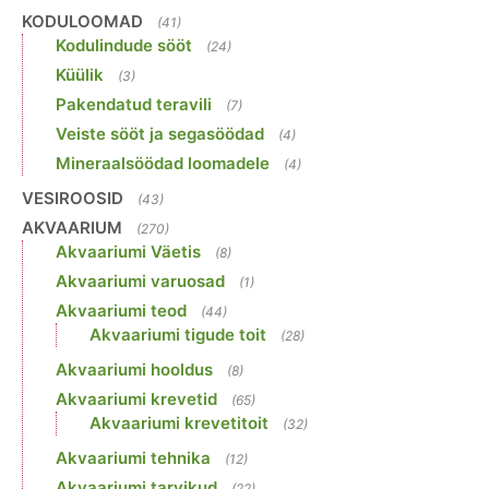
KODULOOMAD
(41)
Kodulindude sööt
(24)
Küülik
(3)
Pakendatud teravili
(7)
Veiste sööt ja segasöödad
(4)
Mineraalsöödad loomadele
(4)
VESIROOSID
(43)
AKVAARIUM
(270)
Akvaariumi Väetis
(8)
Akvaariumi varuosad
(1)
Akvaariumi teod
(44)
Akvaariumi tigude toit
(28)
Akvaariumi hooldus
(8)
Akvaariumi krevetid
(65)
Akvaariumi krevetitoit
(32)
Akvaariumi tehnika
(12)
Akvaariumi tarvikud
(22)