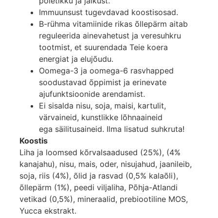
põletikku ja jäikust.
Immuunsust tugevdavad koostisosad.
B-rühma vitamiinide rikas õllepärm aitab
reguleerida ainevahetust ja veresuhkru
tootmist, et suurendada Teie koera
energiat ja elujõudu.
Oomega-3 ja oomega-6 rasvhapped
soodustavad õppimist ja erinevate
ajufunktsioonide arendamist.
Ei sisalda nisu, soja, maisi, kartulit,
värvaineid, kunstlikke lõhnaaineid
ega säilitusaineid. Ilma lisatud suhkruta!
Koostis
Liha ja loomsed kõrvalsaadused (25%), (4%
kanajahu), nisu, mais, oder, nisujahud, jaanileib,
soja, riis (4%), õlid ja rasvad (0,5% kalaõli),
õllepärm (1%), peedi viljaliha, Põhja-Atlandi
vetikad (0,5%), mineraalid, prebiootiline MOS,
Yucca ekstrakt.