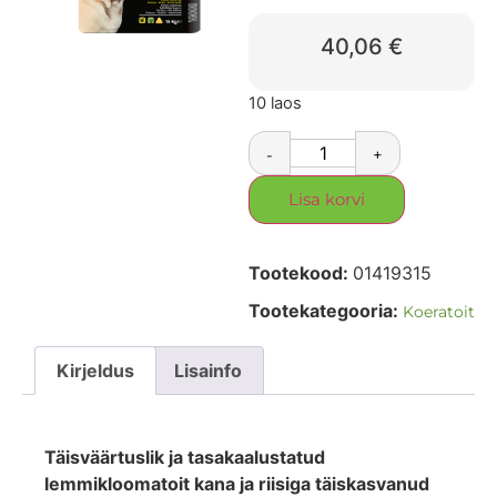
40,06
€
10 laos
-
+
Lisa korvi
Tootekood:
01419315
Tootekategooria:
Koeratoit
Kirjeldus
Lisainfo
Täisväärtuslik ja tasakaalustatud
lemmikloomatoit kana ja riisiga täiskasvanud