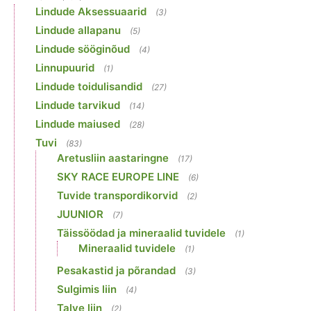
Lindude Aksessuaarid
(3)
Lindude allapanu
(5)
Lindude sööginõud
(4)
Linnupuurid
(1)
Lindude toidulisandid
(27)
Lindude tarvikud
(14)
Lindude maiused
(28)
Tuvi
(83)
Aretusliin aastaringne
(17)
SKY RACE EUROPE LINE
(6)
Tuvide transpordikorvid
(2)
JUUNIOR
(7)
Täissöödad ja mineraalid tuvidele
(1)
Mineraalid tuvidele
(1)
Pesakastid ja põrandad
(3)
Sulgimis liin
(4)
Talve liin
(2)