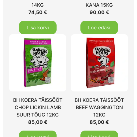
14KG
KANA 15KG
74,50
€
90,00
€
Lisa korvi
Loe edasi
BH KOERA TÄISSÖÖT
BH KOERA TÄISSÖÖT
CHOP LICKIN LAMB
BEEF WAGGINGTON
SUUR TÕUG 12KG
12KG
85,00
€
85,00
€