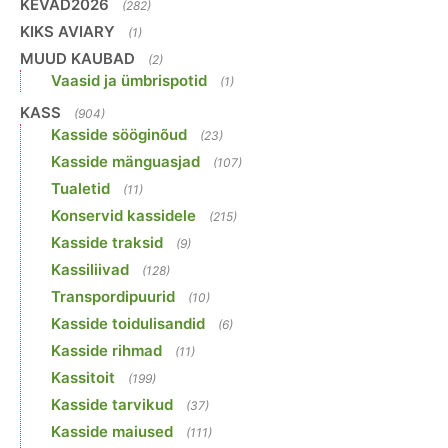
KEVAD2026
(282)
KIKS AVIARY
(1)
MUUD KAUBAD
(2)
Vaasid ja ümbrispotid
(1)
KASS
(904)
Kasside sööginõud
(23)
Kasside mänguasjad
(107)
Tualetid
(11)
Konservid kassidele
(215)
Kasside traksid
(9)
Kassiliivad
(128)
Transpordipuurid
(10)
Kasside toidulisandid
(6)
Kasside rihmad
(11)
Kassitoit
(199)
Kasside tarvikud
(37)
Kasside maiused
(111)