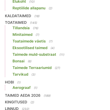
Elukoht
(10)
Reptiilide allapanu
(2)
KALDATAIMED
(18)
TOATAIMED
(145)
Tillandsia
(76)
Minitaimed
(7)
Toataimede väetis
(7)
Eksootilised taimed
(4)
Taimede muld-substraat
(11)
Bonsai
(6)
Taimede Terraariumid
(27)
Tarvikud
(3)
HOBI
(1)
Aerograaf
(1)
TAIMED AEDA 2026
(189)
KINGITUSED
(2)
LINNUD
(232)